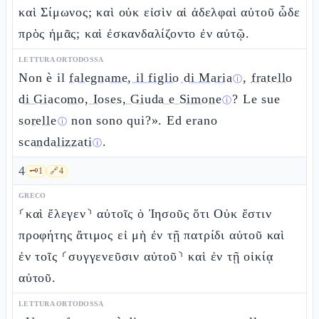
καὶ Σίμωνος; καὶ οὐκ εἰσὶν αἱ ἀδελφαὶ αὐτοῦ ὧδε
πρὸς ἡμᾶς; καὶ ἐσκανδαλίζοντο ἐν αὐτῷ.
LETTURA ORTODOSSA
Non è il
falegname, il figlio di Maria
,
fratello
ⓘ
di Giacomo, Ioses, Giuda e Simone
? Le sue
ⓘ
sorelle
non sono qui?». Ed erano
ⓘ
scandalizzati
.
ⓘ
4
🗝️
1
🔗
4
GRECO
⸂καὶ ἔλεγεν⸃ αὐτοῖς ὁ Ἰησοῦς ὅτι Οὐκ ἔστιν
προφήτης ἄτιμος εἰ μὴ ἐν τῇ πατρίδι αὐτοῦ καὶ
ἐν τοῖς ⸂συγγενεῦσιν αὐτοῦ⸃ καὶ ἐν τῇ οἰκίᾳ
αὐτοῦ.
LETTURA ORTODOSSA