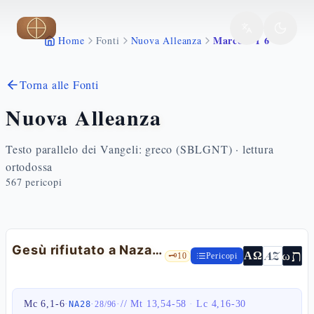
Vai al contenuto principale
Marco 6 1 6
Home
Fonti
Nuova Alleanza
Torna alle Fonti
Nuova Alleanza
Testo parallelo dei Vangeli: greco (SBLGNT) · lettura
ortodossa
567
pericopi
Gesù rifiutato a Nazaret
ת
AZ
ω
ΑΩ
🗝️
10
Pericopi
Mc 6,1-6
·
·
·
//
Mt 13,54-58
·
Lc 4,16-30
NA28
28
/
96