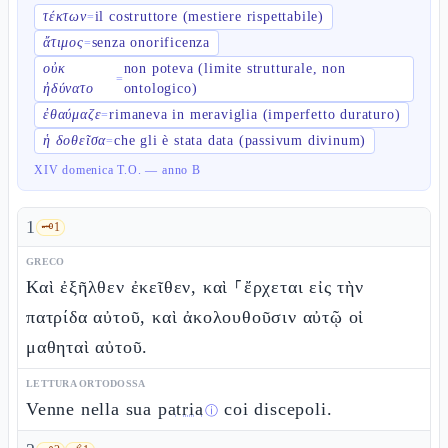
τέκτων
il costruttore (mestiere rispettabile)
=
ἄτιμος
senza onorificenza
=
οὐκ
non poteva (limite strutturale, non
=
ἠδύνατο
ontologico)
ἐθαύμαζε
rimaneva in meraviglia (imperfetto duraturo)
=
ἡ δοθεῖσα
che gli è stata data (passivum divinum)
=
XIV domenica T.O. — anno B
1
🗝️
1
GRECO
Καὶ ἐξῆλθεν ἐκεῖθεν, καὶ ⸀ἔρχεται εἰς τὴν
πατρίδα αὐτοῦ, καὶ ἀκολουθοῦσιν αὐτῷ οἱ
μαθηταὶ αὐτοῦ.
LETTURA ORTODOSSA
Venne nella sua
patria
coi discepoli.
ⓘ