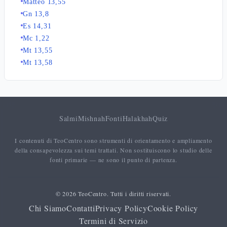
Matteo 13,55
Gn 13,8
Es 14,31
Mc 1,22
Mt 13,55
Mt 13,58
Salmi
Mishnah
Fonti
Halakhah
Quiz
I contenuti di TeoCentro sono strumenti di orientamento e ampliamento
della consapevolezza sui temi trattati. Non sostituiscono lo studio delle
fonti primarie — ne sono il punto di partenza.
© 2026 TeoCentro. Tutti i diritti riservati.
Chi Siamo
Contatti
Privacy Policy
Cookie Policy
Termini di Servizio