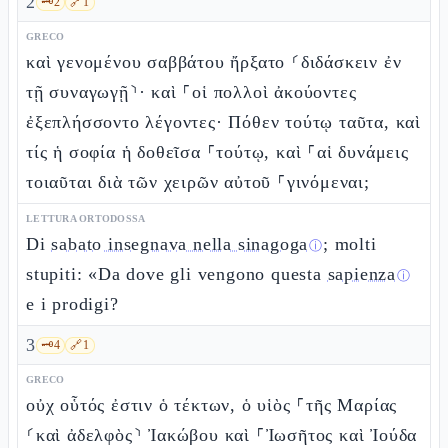
2
🗝️
2
🔗
1
GRECO
καὶ γενομένου σαββάτου ἤρξατο ⸂διδάσκειν ἐν
τῇ συναγωγῇ⸃· καὶ ⸀οἱ πολλοὶ ἀκούοντες
ἐξεπλήσσοντο λέγοντες· Πόθεν τούτῳ ταῦτα, καὶ
τίς ἡ σοφία ἡ δοθεῖσα ⸀τούτῳ, καὶ ⸀αἱ δυνάμεις
τοιαῦται διὰ τῶν χειρῶν αὐτοῦ ⸀γινόμεναι;
LETTURA ORTODOSSA
Di
sabato insegnava nella sinagoga
; molti
ⓘ
stupiti: «Da dove gli vengono questa
sapienza
ⓘ
e i prodigi?
3
🗝️
4
🔗
1
GRECO
οὐχ οὗτός ἐστιν ὁ τέκτων, ὁ υἱὸς ⸀τῆς Μαρίας
⸂καὶ ἀδελφὸς⸃ Ἰακώβου καὶ ⸀Ἰωσῆτος καὶ Ἰούδα