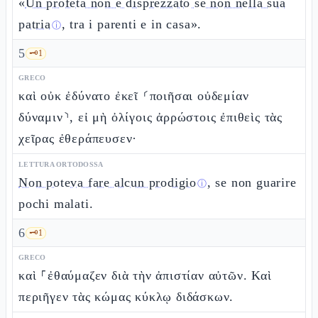
«
Un profeta non è disprezzato se non nella sua
patria
, tra i parenti e in casa».
ⓘ
5
🗝️
1
GRECO
καὶ οὐκ ἐδύνατο ἐκεῖ ⸂ποιῆσαι οὐδεμίαν
δύναμιν⸃, εἰ μὴ ὀλίγοις ἀρρώστοις ἐπιθεὶς τὰς
χεῖρας ἐθεράπευσεν·
LETTURA ORTODOSSA
Non poteva fare alcun prodigio
, se non guarire
ⓘ
pochi malati.
6
🗝️
1
GRECO
καὶ ⸀ἐθαύμαζεν διὰ τὴν ἀπιστίαν αὐτῶν. Καὶ
περιῆγεν τὰς κώμας κύκλῳ διδάσκων.