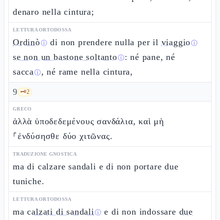
denaro nella cintura;
LETTURA ORTODOSSA
Ordinò
di non prendere nulla per il
viaggio
ⓘ
ⓘ
se non un bastone soltanto
: né pane, né
ⓘ
sacca
, né rame nella cintura,
ⓘ
9
🗝️
2
GRECO
ἀλλὰ ὑποδεδεμένους σανδάλια, καὶ μὴ
⸀ἐνδύσησθε δύο χιτῶνας.
TRADUZIONE GNOSTICA
ma di calzare sandali e di non portare due
tuniche.
LETTURA ORTODOSSA
ma
calzati di sandali
e di non indossare
due
ⓘ