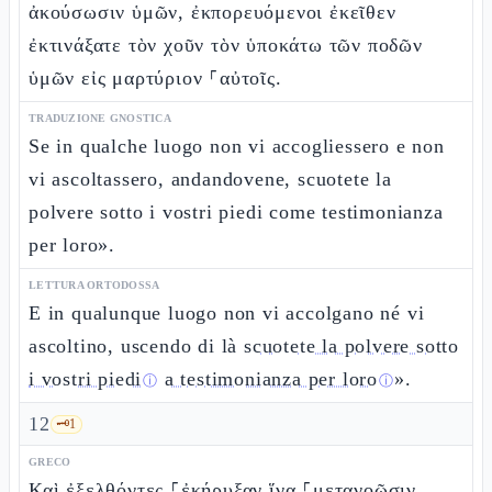
ἀκούσωσιν ὑμῶν, ἐκπορευόμενοι ἐκεῖθεν
ἐκτινάξατε τὸν χοῦν τὸν ὑποκάτω τῶν ποδῶν
ὑμῶν εἰς μαρτύριον ⸀αὐτοῖς.
TRADUZIONE GNOSTICA
Se in qualche luogo non vi accogliessero e non
vi ascoltassero, andandovene, scuotete la
polvere sotto i vostri piedi come testimonianza
per loro».
LETTURA ORTODOSSA
E in qualunque luogo non vi accolgano né vi
ascoltino, uscendo di là
scuotete la polvere sotto
i vostri piedi
a testimonianza per loro
».
ⓘ
ⓘ
12
🗝️
1
GRECO
Καὶ ἐξελθόντες ⸀ἐκήρυξαν ἵνα ⸀μετανοῶσιν,