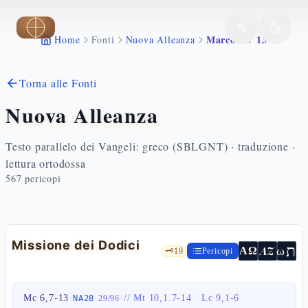
Vai al contenuto principale
Marco 6 7 13
Home
Fonti
Nuova Alleanza
Torna alle Fonti
Nuova Alleanza
Testo parallelo dei Vangeli: greco (SBLGNT) · traduzione ·
lettura ortodossa
567
pericopi
Missione dei Dodici
ת
AZ
ω
ΑΩ
🗝️
19
Pericopi
Mc 6,7-13
·
·
·
//
Mt 10,1.7-14
·
Lc 9,1-6
NA28
29
/
96