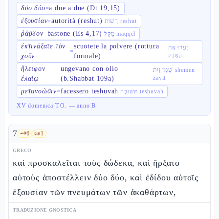
δύο δύο
a due a due (Dt 19,15)
=
ἐξουσίαν
autorità (reshut)
=
רְשׁוּת reshut
ῥάβδον
bastone (Es 4,17)
=
מַקֵּל maqqel
ἐκτινάξατε τὸν
scuotete la polvere (rottura
נַעֲרוּ אֶת
=
הָאָבָק
χοῦν
formale)
ἤλειφον
ungevano con olio
שֶׁמֶן זַיִת shemen
=
zayit
ἐλαίῳ
(b.Shabbat 109a)
μετανοῶσιν
facessero teshuvah
=
תְּשׁוּבָה teshuvah
XV domenica T.O. — anno B
7
🗝️
6
📜
1
GRECO
καὶ προσκαλεῖται τοὺς δώδεκα, καὶ ἤρξατο
αὐτοὺς ἀποστέλλειν δύο δύο, καὶ ἐδίδου αὐτοῖς
ἐξουσίαν τῶν πνευμάτων τῶν ἀκαθάρτων,
TRADUZIONE GNOSTICA