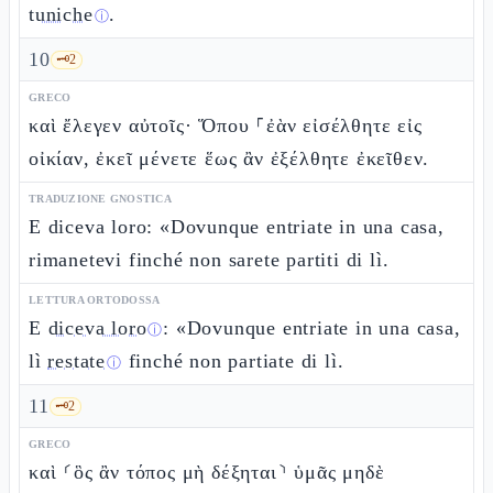
tuniche
.
ⓘ
10
🗝️
2
GRECO
καὶ ἔλεγεν αὐτοῖς· Ὅπου ⸀ἐὰν εἰσέλθητε εἰς
οἰκίαν, ἐκεῖ μένετε ἕως ἂν ἐξέλθητε ἐκεῖθεν.
TRADUZIONE GNOSTICA
E diceva loro: «Dovunque entriate in una casa,
rimanetevi finché non sarete partiti di lì.
LETTURA ORTODOSSA
E
diceva loro
: «Dovunque entriate in una casa,
ⓘ
lì
restate
finché non partiate di lì.
ⓘ
11
🗝️
2
GRECO
καὶ ⸂ὃς ἂν τόπος μὴ δέξηται⸃ ὑμᾶς μηδὲ