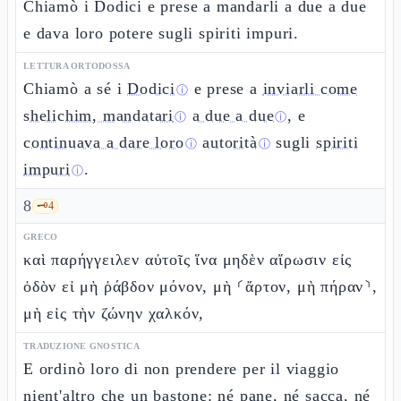
Chiamò i Dodici e prese a mandarli a due a due
e dava loro potere sugli spiriti impuri.
LETTURA ORTODOSSA
Chiamò a sé i
Dodici
e prese a
inviarli come
ⓘ
shelichim, mandatari
a due a due
, e
ⓘ
ⓘ
continuava a dare loro
autorità
sugli
spiriti
ⓘ
ⓘ
impuri
.
ⓘ
8
🗝️
4
GRECO
καὶ παρήγγειλεν αὐτοῖς ἵνα μηδὲν αἴρωσιν εἰς
ὁδὸν εἰ μὴ ῥάβδον μόνον, μὴ ⸂ἄρτον, μὴ πήραν⸃,
μὴ εἰς τὴν ζώνην χαλκόν,
TRADUZIONE GNOSTICA
E ordinò loro di non prendere per il viaggio
nient'altro che un bastone: né pane, né sacca, né