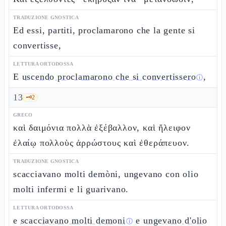
TRADUZIONE GNOSTICA
Ed essi, partiti, proclamarono che la gente si
convertisse,
LETTURA ORTODOSSA
E
uscendo proclamarono che si convertissero
,
ⓘ
13
🗝️
2
GRECO
καὶ δαιμόνια πολλὰ ἐξέβαλλον, καὶ ἤλειφον
ἐλαίῳ πολλοὺς ἀρρώστους καὶ ἐθεράπευον.
TRADUZIONE GNOSTICA
scacciavano molti demòni, ungevano con olio
molti infermi e li guarivano.
LETTURA ORTODOSSA
e
scacciavano molti demoni
e
ungevano d'olio
ⓘ