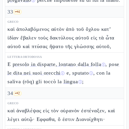
pregavano
perché imponesse su di lui la mano.
ⓘ
33
🗝️
4
GRECO
καὶ ἀπολαβόμενος αὐτὸν ἀπὸ τοῦ ὄχλου κατ’
ἰδίαν ἔβαλεν τοὺς δακτύλους αὐτοῦ εἰς τὰ ὦτα
αὐτοῦ καὶ πτύσας ἥψατο τῆς γλώσσης αὐτοῦ,
LETTURA ORTODOSSA
E
presolo in disparte, lontano dalla folla
,
pose
ⓘ
le dita nei suoi orecchi
e,
sputato
, con la
ⓘ
ⓘ
saliva (rōq) gli toccò la
lingua
;
ⓘ
34
🗝️
2
GRECO
καὶ ἀναβλέψας εἰς τὸν οὐρανὸν ἐστέναξεν, καὶ
λέγει αὐτῷ· Εφφαθα, ὅ ἐστιν Διανοίχθητι·