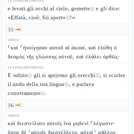
LETTURA ORTODOSSA
e
levati gli occhi al cielo, gemette
e gli dice:
ⓘ
«
Effatà, cioè: Sii aperto
!».
ⓘ
35
🗝️
4
GRECO
⸀καὶ ⸀ἠνοίγησαν αὐτοῦ αἱ ἀκοαί, καὶ ἐλύθη ὁ
δεσμὸς τῆς γλώσσης αὐτοῦ, καὶ ἐλάλει ὀρθῶς·
LETTURA ORTODOSSA
E
subito
gli si aprirono gli orecchi
,
si sciolse
ⓘ
ⓘ
il nodo della sua lingua
,
e parlava
ⓘ
correttamente
.
ⓘ
36
🗝️
2
GRECO
καὶ διεστείλατο αὐτοῖς ἵνα μηδενὶ ⸀λέγωσιν·
ὅσον δὲ ⸂αὐτοῖς διεστέλλετο, αὐτοὶ⸃ μᾶλλον