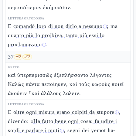
περισσότερον ἐκήρυσσον.
LETTURA ORTODOSSA
E
comandò loro di non dirlo a nessuno
; ma
ⓘ
quanto più lo proibiva, tanto più essi lo
proclamavano
.
ⓘ
37
🗝️
2
🔗
2
GRECO
καὶ ὑπερπερισσῶς ἐξεπλήσσοντο λέγοντες·
Καλῶς πάντα πεποίηκεν, καὶ τοὺς κωφοὺς ποιεῖ
ἀκούειν ⸀καὶ ἀλάλους λαλεῖν.
LETTURA ORTODOSSA
E
oltre ogni misura erano colpiti da stupore
,
ⓘ
dicendo: «
Ha fatto bene ogni cosa: fa udire i
sordi e parlare i muti
, segni dei yemot ha-
ⓘ