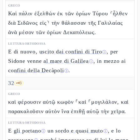
GRECO
Καὶ πάλιν ἐξελθὼν ἐκ τῶν ὁρίων Τύρου ⸂ἦλθεν
διὰ Σιδῶνος εἰς⸃ τὴν θάλασσαν τῆς Γαλιλαίας
ἀνὰ μέσον τῶν ὁρίων Δεκαπόλεως.
LETTURA ORTODOSSA
E di nuovo,
uscito dai confini di Tiro
, per
ⓘ
Sidone venne
al mare di Galilea
, in mezzo ai
ⓘ
confini della Decàpoli
.
ⓘ
32
🗝️
3
GRECO
καὶ φέρουσιν αὐτῷ κωφὸν ⸀καὶ ⸀μογιλάλον, καὶ
παρακαλοῦσιν αὐτὸν ἵνα ἐπιθῇ αὐτῷ τὴν χεῖρα.
LETTURA ORTODOSSA
E
gli portano
un
sordo e quasi muto
, e lo
ⓘ
ⓘ