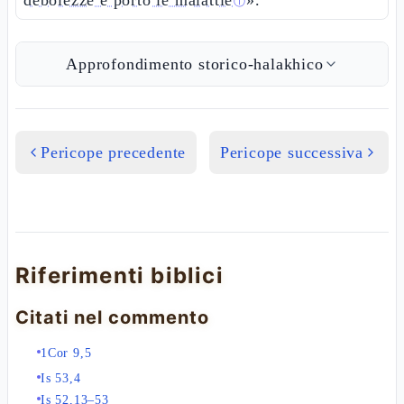
debolezze e portò le malattie
».
ⓘ
Approfondimento storico-halakhico
Pericope precedente
Pericope successiva
Riferimenti biblici
Citati nel commento
1Cor 9,5
Is 53,4
Is 52,13–53