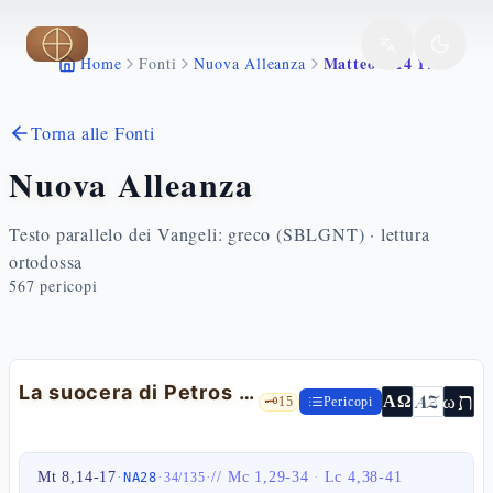
Vai al contenuto principale
Matteo 8 14 17
Home
Fonti
Nuova Alleanza
Torna alle Fonti
Nuova Alleanza
Testo parallelo dei Vangeli: greco (SBLGNT) · lettura
ortodossa
567
pericopi
La suocera di Petros e Is 53 — Mt 8,14-17
ת
AZ
ω
ΑΩ
🗝️
15
Pericopi
Mt 8,14-17
·
·
·
//
Mc 1,29-34
·
Lc 4,38-41
NA28
34
/
135