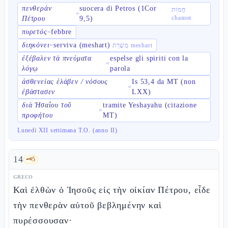
πενθεράν
suocera di Petros (1Cor
חָמוֹת
=
chamot
Πέτρου
9,5)
πυρετός
febbre
=
διηκόνει
serviva (meshart)
=
מְשָׁרֵת meshart
ἐξέβαλεν τὰ πνεύματα
espelse gli spiriti con la
=
λόγῳ
parola
ἀσθενείας ἐλάβεν / νόσους
Is 53,4 da MT (non
=
ἐβάστασεν
LXX)
διὰ Ἠσαΐου τοῦ
tramite Yeshayahu (citazione
=
προφήτου
MT)
Lunedì XII settimana T.O. (anno II)
14
🗝️
5
GRECO
Καὶ ἐλθὼν ὁ Ἰησοῦς εἰς τὴν οἰκίαν Πέτρου, εἶδε
τὴν πενθερὰν αὐτοῦ βεβλημένην καὶ
πυρέσσουσαν·