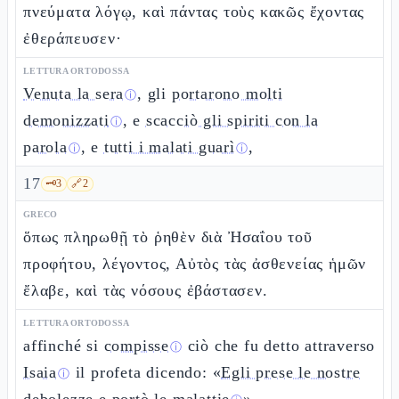
πνεύματα λόγῳ, καὶ πάντας τοὺς κακῶς ἔχοντας
ἐθεράπευσεν·
LETTURA ORTODOSSA
Venuta la sera
, gli
portarono molti
ⓘ
demonizzati
, e
scacciò gli spiriti con la
ⓘ
parola
, e
tutti i malati guarì
,
ⓘ
ⓘ
17
🗝️
3
🔗
2
GRECO
ὅπως πληρωθῇ τὸ ῥηθὲν διὰ Ἠσαΐου τοῦ
προφήτου, λέγοντος, Αὐτὸς τὰς ἀσθενείας ἡμῶν
ἔλαβε, καὶ τὰς νόσους ἐβάστασεν.
LETTURA ORTODOSSA
affinché si
compisse
ciò che fu detto attraverso
ⓘ
Isaia
il profeta dicendo: «
Egli prese le nostre
ⓘ