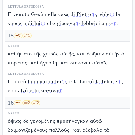
LETTURA ORTODOSSA
E venuto Gesù nella
casa di Pietro
,
vide
la
ⓘ
ⓘ
suocera di lui
che
giaceva
febbricitante
.
ⓘ
ⓘ
ⓘ
15
🗝️
3
🔗
1
GRECO
καὶ ἥψατο τῆς χειρὸς αὐτῆς, καὶ ἀφῆκεν αὐτὴν ὁ
πυρετός· καὶ ἠγέρθη, καὶ διηκόνει αὐτοῖς.
LETTURA ORTODOSSA
E
toccò la mano di lei
, e la
lasciò la febbre
;
ⓘ
ⓘ
e si
alzò e lo serviva
.
ⓘ
16
🗝️
4
📜
2
🔗
2
GRECO
ὀψίας δὲ γενομένης προσήνεγκαν αὐτῷ
δαιμονιζομένους πολλούς· καὶ ἐξέβαλε τὰ