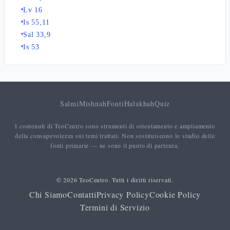
Lv 16
Is 55,11
Sal 33,9
Is 53
Salmi
Mishnah
Fonti
Halakhah
Quiz
I contenuti di TeoCentro sono strumenti di orientamento e ampliamento
della consapevolezza sui temi trattati. Non sostituiscono lo studio delle
fonti primarie — ne sono il punto di partenza.
© 2026 TeoCentro. Tutti i diritti riservati.
Chi Siamo
Contatti
Privacy Policy
Cookie Policy
Termini di Servizio