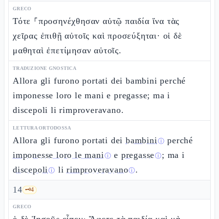
GRECO
Τότε ⸀προσηνέχθησαν αὐτῷ παιδία ἵνα τὰς
χεῖρας ἐπιθῇ αὐτοῖς καὶ προσεύξηται· οἱ δὲ
μαθηταὶ ἐπετίμησαν αὐτοῖς.
TRADUZIONE GNOSTICA
Allora gli furono portati dei bambini perché
imponesse loro le mani e pregasse; ma i
discepoli li rimproveravano.
LETTURA ORTODOSSA
Allora gli furono portati dei
bambini
perché
ⓘ
imponesse loro le mani
e
pregasse
; ma i
ⓘ
ⓘ
discepoli
li
rimproveravano
.
ⓘ
ⓘ
14
🗝️
4
GRECO