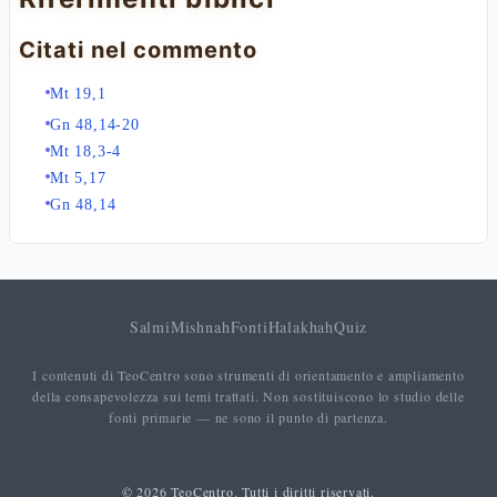
Citati nel commento
Mt 19,1
Gn 48,14-20
Mt 18,3-4
Mt 5,17
Gn 48,14
Salmi
Mishnah
Fonti
Halakhah
Quiz
I contenuti di TeoCentro sono strumenti di orientamento e ampliamento
della consapevolezza sui temi trattati. Non sostituiscono lo studio delle
fonti primarie — ne sono il punto di partenza.
© 2026 TeoCentro. Tutti i diritti riservati.