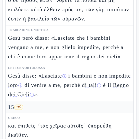
ὁ δὲ Ἰησοῦς εἶπεν· Ἄφετε τὰ παιδία καὶ μὴ
κωλύετε αὐτὰ ἐλθεῖν πρός με, τῶν γὰρ τοιούτων
ἐστὶν ἡ βασιλεία τῶν οὐρανῶν.
TRADUZIONE GNOSTICA
Gesù però disse: «Lasciate che i bambini
vengano a me, e non glielo impedite, perché a
chi è come loro appartiene il regno dei cieli».
LETTURA ORTODOSSA
Gesù disse: «
Lasciate
i bambini e
non impedite
ⓘ
loro
di venire a me, perché
di tali
è il
Regno
ⓘ
ⓘ
dei Cieli
».
ⓘ
15
🗝️
2
GRECO
καὶ ἐπιθεὶς ⸂τὰς χεῖρας αὐτοῖς⸃ ἐπορεύθη
ἐκεῖθεν.