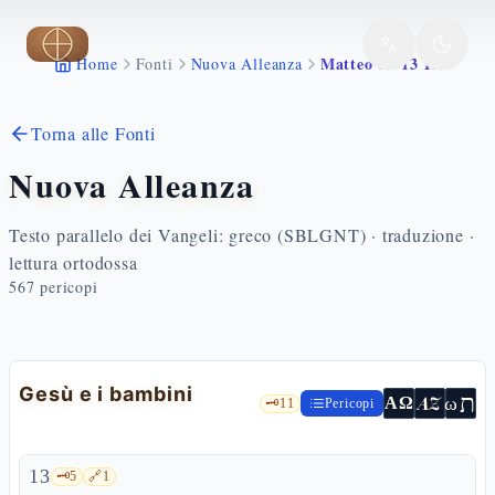
Vai al contenuto principale
Matteo 19 13 15
Home
Fonti
Nuova Alleanza
Torna alle Fonti
Nuova Alleanza
Testo parallelo dei Vangeli: greco (SBLGNT) · traduzione ·
lettura ortodossa
567
pericopi
Gesù e i bambini
ת
AZ
ω
ΑΩ
🗝️
11
Pericopi
13
🗝️
5
🔗
1