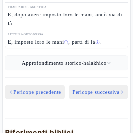
TRADUZIONE GNOSTICA
E, dopo avere imposto loro le mani, andò via di
là.
LETTURA ORTODOSSA
E,
imposte loro le mani
,
partì di là
.
ⓘ
ⓘ
Approfondimento storico-halakhico
Pericope precedente
Pericope successiva
Riferimenti biblici