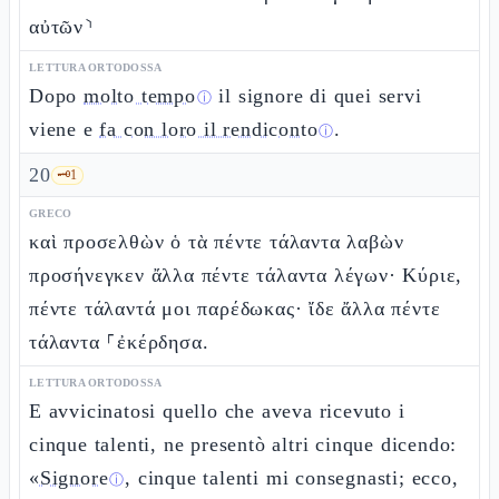
αὐτῶν⸃
LETTURA ORTODOSSA
Dopo
molto tempo
il signore di quei servi
ⓘ
viene e
fa con loro il rendiconto
.
ⓘ
20
🗝️
1
GRECO
καὶ προσελθὼν ὁ τὰ πέντε τάλαντα λαβὼν
προσήνεγκεν ἄλλα πέντε τάλαντα λέγων· Κύριε,
πέντε τάλαντά μοι παρέδωκας· ἴδε ἄλλα πέντε
τάλαντα ⸀ἐκέρδησα.
LETTURA ORTODOSSA
E avvicinatosi quello che aveva ricevuto i
cinque talenti, ne presentò altri cinque dicendo:
«
Signore
, cinque talenti mi consegnasti; ecco,
ⓘ