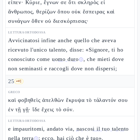
εἶπεν· Κύριε, ἔγνων σε ὅτι σκληρὸς εἶ
ἄνθρωπος, θερίζων ὅπου οὐκ ἔσπειρας καὶ
συνάγων ὅθεν οὐ διεσκόρπισας·
LETTURA ORTODOSSA
Avvicinatosi infine anche quello che aveva
ricevuto l'unico talento, disse: «Signore, ti ho
conosciuto come
uomo duro
, che mieti dove
ⓘ
non seminasti e raccogli dove non dispersi;
25
🗝️
1
GRECO
καὶ φοβηθεὶς ἀπελθὼν ἔκρυψα τὸ τάλαντόν σου
ἐν τῇ γῇ· ἴδε ἔχεις τὸ σόν.
LETTURA ORTODOSSA
e impauritomi, andato via,
nascosi il tuo talento
nella terra
; ecco, hai ciò che è tuo».
ⓘ