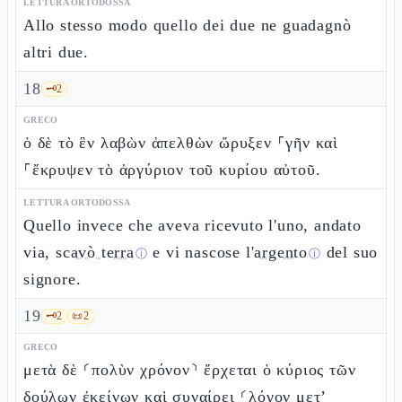
LETTURA ORTODOSSA
Allo stesso modo quello dei due ne guadagnò
altri due.
18
🗝️
2
GRECO
ὁ δὲ τὸ ἓν λαβὼν ἀπελθὼν ὤρυξεν ⸀γῆν καὶ
⸀ἔκρυψεν τὸ ἀργύριον τοῦ κυρίου αὐτοῦ.
LETTURA ORTODOSSA
Quello invece che aveva ricevuto l'uno, andato
via,
scavò terra
e vi nascose l'
argento
del suo
ⓘ
ⓘ
signore.
19
🗝️
2
📜
2
GRECO
μετὰ δὲ ⸂πολὺν χρόνον⸃ ἔρχεται ὁ κύριος τῶν
δούλων ἐκείνων καὶ συναίρει ⸂λόγον μετ’