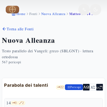
Vai al contenuto principale
Matteo 25 14 30
Home
Fonti
Nuova Alleanza
Torna alle Fonti
Nuova Alleanza
Testo parallelo dei Vangeli: greco (SBLGNT) · lettura
ortodossa
567
pericopi
Parabola dei talenti
ת
AZ
ω
ΑΩ
🗝️
22
Pericopi
14
🗝️
3
🔗
2