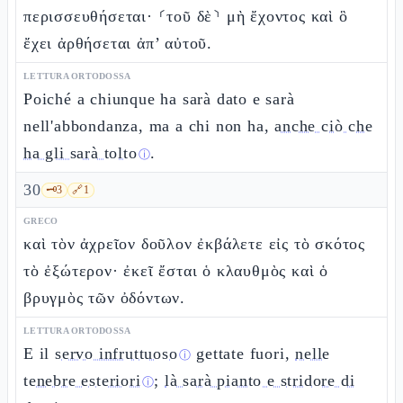
περισσευθήσεται· ⸂τοῦ δὲ⸃ μὴ ἔχοντος καὶ ὃ
ἔχει ἀρθήσεται ἀπ’ αὐτοῦ.
LETTURA ORTODOSSA
Poiché a chiunque ha sarà dato e sarà
nell'abbondanza, ma a chi non ha,
anche ciò che
ha gli sarà tolto
.
ⓘ
30
🗝️
3
🔗
1
GRECO
καὶ τὸν ἀχρεῖον δοῦλον ἐκβάλετε εἰς τὸ σκότος
τὸ ἐξώτερον· ἐκεῖ ἔσται ὁ κλαυθμὸς καὶ ὁ
βρυγμὸς τῶν ὀδόντων.
LETTURA ORTODOSSA
E il
servo infruttuoso
gettate fuori,
nelle
ⓘ
tenebre esteriori
;
là sarà pianto e stridore di
ⓘ