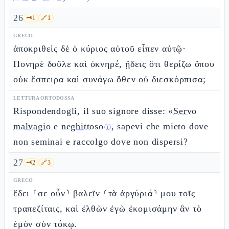
26
🗝️
1
🔗
1
GRECO
ἀποκριθεὶς δὲ ὁ κύριος αὐτοῦ εἶπεν αὐτῷ·
Πονηρὲ δοῦλε καὶ ὀκνηρέ, ᾔδεις ὅτι θερίζω ὅπου
οὐκ ἔσπειρα καὶ συνάγω ὅθεν οὐ διεσκόρπισα;
LETTURA ORTODOSSA
Rispondendogli, il suo signore disse: «
Servo
malvagio e neghittoso
, sapevi che mieto dove
ⓘ
non seminai e raccolgo dove non dispersi?
27
🗝️
2
🔗
3
GRECO
ἔδει ⸂σε οὖν⸃ βαλεῖν ⸂τὰ ἀργύριά⸃ μου τοῖς
τραπεζίταις, καὶ ἐλθὼν ἐγὼ ἐκομισάμην ἂν τὸ
ἐμὸν σὺν τόκῳ.