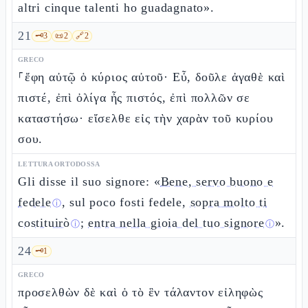
altri cinque talenti ho guadagnato».
21
🗝️
3
📜
2
🔗
2
GRECO
⸀ἔφη αὐτῷ ὁ κύριος αὐτοῦ· Εὖ, δοῦλε ἀγαθὲ καὶ
πιστέ, ἐπὶ ὀλίγα ἦς πιστός, ἐπὶ πολλῶν σε
καταστήσω· εἴσελθε εἰς τὴν χαρὰν τοῦ κυρίου
σου.
LETTURA ORTODOSSA
Gli disse il suo signore: «
Bene, servo buono e
fedele
, sul poco fosti fedele,
sopra molto ti
ⓘ
costituirò
;
entra nella gioia del tuo signore
».
ⓘ
ⓘ
24
🗝️
1
GRECO
προσελθὼν δὲ καὶ ὁ τὸ ἓν τάλαντον εἰληφὼς