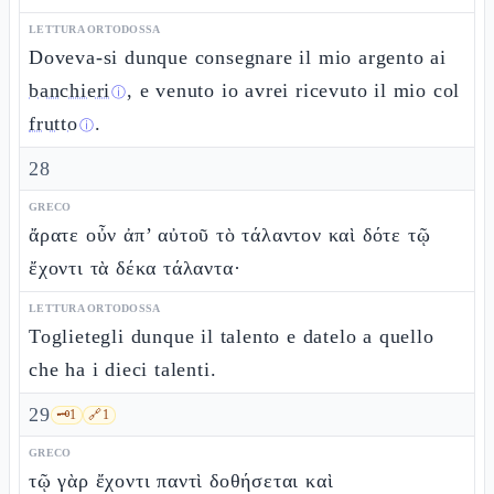
LETTURA ORTODOSSA
Doveva-si dunque consegnare il mio argento ai
banchieri
, e venuto io avrei ricevuto il mio col
ⓘ
frutto
.
ⓘ
28
GRECO
ἄρατε οὖν ἀπ’ αὐτοῦ τὸ τάλαντον καὶ δότε τῷ
ἔχοντι τὰ δέκα τάλαντα·
LETTURA ORTODOSSA
Toglietegli dunque il talento e datelo a quello
che ha i dieci talenti.
29
🗝️
1
🔗
1
GRECO
τῷ γὰρ ἔχοντι παντὶ δοθήσεται καὶ