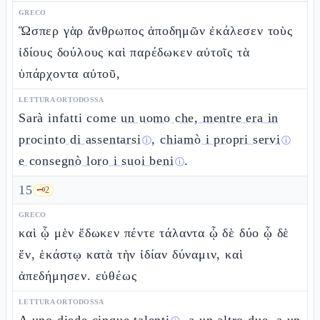
GRECO
Ὥσπερ γὰρ ἄνθρωπος ἀποδημῶν ἐκάλεσεν τοὺς
ἰδίους δούλους καὶ παρέδωκεν αὐτοῖς τὰ
ὑπάρχοντα αὐτοῦ,
LETTURA ORTODOSSA
Sarà infatti come
un uomo che, mentre era in
procinto di assentarsi
,
chiamò i propri servi
ⓘ
ⓘ
e consegnò loro i suoi beni
.
ⓘ
15
🗝️
2
GRECO
καὶ ᾧ μὲν ἔδωκεν πέντε τάλαντα ᾧ δὲ δύο ᾧ δὲ
ἕν, ἑκάστῳ κατὰ τὴν ἰδίαν δύναμιν, καὶ
ἀπεδήμησεν. εὐθέως
LETTURA ORTODOSSA