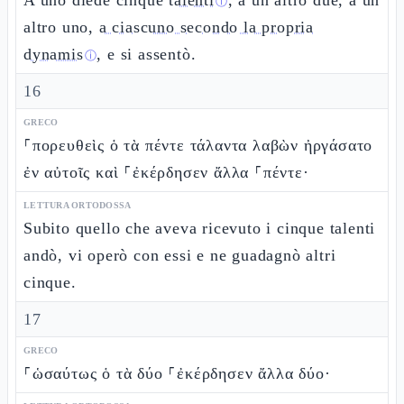
A uno diede cinque
talenti
, a un altro due, a un
ⓘ
altro uno,
a ciascuno secondo la propria
dynamis
, e si assentò.
ⓘ
16
GRECO
⸀πορευθεὶς ὁ τὰ πέντε τάλαντα λαβὼν ἠργάσατο
ἐν αὐτοῖς καὶ ⸀ἐκέρδησεν ἄλλα ⸀πέντε·
LETTURA ORTODOSSA
Subito quello che aveva ricevuto i cinque talenti
andò, vi operò con essi e ne guadagnò altri
cinque.
17
GRECO
⸀ὡσαύτως ὁ τὰ δύο ⸀ἐκέρδησεν ἄλλα δύο·