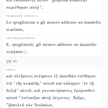
καὶ ἐκδύσαντες αὐτὸν ⸂χλαμύδα κοκκίνην
περιέθηκαν αὐτῷ⸃,
TRADUZIONE GNOSTICA
Lo spogliarono e gli misero addosso un mantello
scarlatto,
LETTURA ORTODOSSA
E, spogliatolo, gli misero addosso un
mantello
scarlatto
,
ⓘ
29
🗝️
3
GRECO
καὶ πλέξαντες στέφανον ἐξ ἀκανθῶν ἐπέθηκαν
ἐπὶ ⸂τῆς κεφαλῆς⸃ αὐτοῦ καὶ κάλαμον ⸂ἐν τῇ
δεξιᾷ⸃ αὐτοῦ, καὶ γονυπετήσαντες ἔμπροσθεν
αὐτοῦ ⸀ἐνέπαιξαν αὐτῷ λέγοντες· Χαῖρε,
⸀βασιλεῦ τῶν Ἰουδαίων,