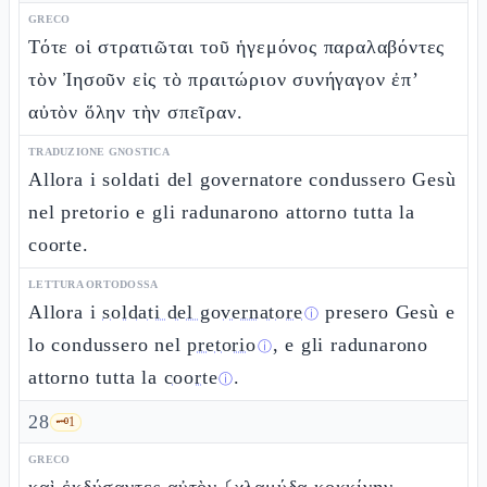
GRECO
Τότε οἱ στρατιῶται τοῦ ἡγεμόνος παραλαβόντες
τὸν Ἰησοῦν εἰς τὸ πραιτώριον συνήγαγον ἐπ’
αὐτὸν ὅλην τὴν σπεῖραν.
TRADUZIONE GNOSTICA
Allora i soldati del governatore condussero Gesù
nel pretorio e gli radunarono attorno tutta la
coorte.
LETTURA ORTODOSSA
Allora i
soldati del governatore
presero Gesù e
ⓘ
lo condussero nel
pretorio
, e gli radunarono
ⓘ
attorno tutta la
coorte
.
ⓘ
28
🗝️
1
GRECO