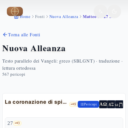
Vai al contenuto principale
Matteo 27 27 31
Home
Fonti
Nuova Alleanza
Torna alle Fonti
Nuova Alleanza
Testo parallelo dei Vangeli: greco (SBLGNT) · traduzione ·
lettura ortodossa
567
pericopi
La coronazione di spine
ת
AZ
ω
ΑΩ
🗝️
9
Pericopi
27
🗝️
3