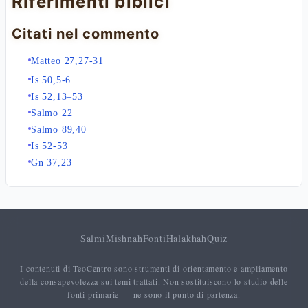
Riferimenti biblici
Citati nel commento
Matteo 27,27-31
Is 50,5-6
Is 52,13–53
Salmo 22
Salmo 89,40
Is 52-53
Gn 37,23
Salmi
Mishnah
Fonti
Halakhah
Quiz
I contenuti di TeoCentro sono strumenti di orientamento e ampliamento
della consapevolezza sui temi trattati. Non sostituiscono lo studio delle
fonti primarie — ne sono il punto di partenza.