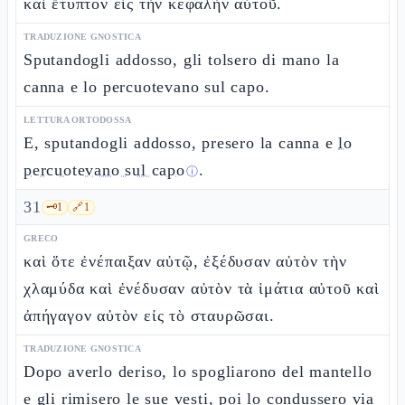
καὶ ἔτυπτον εἰς τὴν κεφαλὴν αὐτοῦ.
TRADUZIONE GNOSTICA
Sputandogli addosso, gli tolsero di mano la
canna e lo percuotevano sul capo.
LETTURA ORTODOSSA
E, sputandogli addosso, presero la canna e
lo
percuotevano sul capo
.
ⓘ
31
🗝️
1
🔗
1
GRECO
καὶ ὅτε ἐνέπαιξαν αὐτῷ, ἐξέδυσαν αὐτὸν τὴν
χλαμύδα καὶ ἐνέδυσαν αὐτὸν τὰ ἱμάτια αὐτοῦ καὶ
ἀπήγαγον αὐτὸν εἰς τὸ σταυρῶσαι.
TRADUZIONE GNOSTICA
Dopo averlo deriso, lo spogliarono del mantello
e gli rimisero le sue vesti, poi lo condussero via