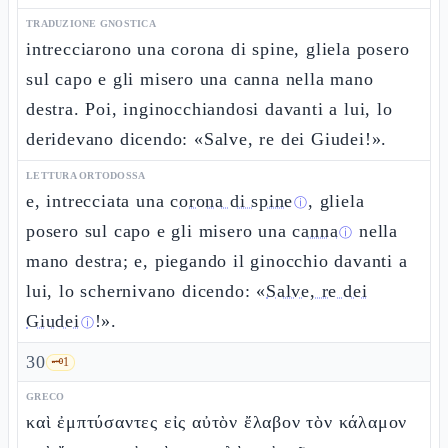
TRADUZIONE GNOSTICA
intrecciarono una corona di spine, gliela posero
sul capo e gli misero una canna nella mano
destra. Poi, inginocchiandosi davanti a lui, lo
deridevano dicendo: «Salve, re dei Giudei!».
LETTURA ORTODOSSA
e, intrecciata una
corona di spine
, gliela
ⓘ
posero sul capo e gli misero una
canna
nella
ⓘ
mano destra; e, piegando il ginocchio davanti a
lui, lo schernivano dicendo: «
Salve, re dei
Giudei
!».
ⓘ
30
🗝️
1
GRECO
καὶ ἐμπτύσαντες εἰς αὐτὸν ἔλαβον τὸν κάλαμον