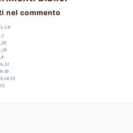
ti nel commento
3,1-9
,1
,20
3,18
,4
26,12
,9-10
13,14-15
,13