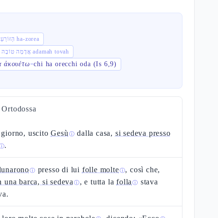
הַזּוֹרֵעַ ha-zorea
אֲדָמָה טוֹבָה adamah tovah
α ἀκουέτω
chi ha orecchi oda (Is 6,9)
=
a Ortodossa
 giorno, uscito
Gesù
dalla casa,
si sedeva presso
ⓘ
.
ⓘ
dunarono
presso di lui
folle molte
, così che,
ⓘ
ⓘ
in una barca, si sedeva
, e tutta la
folla
stava
ⓘ
ⓘ
va.