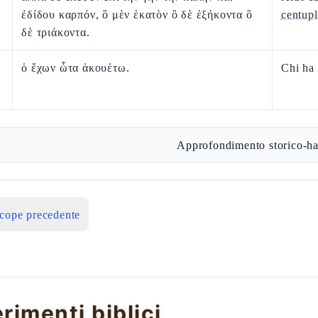
ἐδίδου καρπόν, ὃ μὲν ἑκατὸν ὃ δὲ ἑξήκοντα ὃ
centup
δὲ τριάκοντα.
ὁ ἔχων ὦτα ἀκουέτω.
Chi ha
Approfondimento storico-ha
icope precedente
erimenti biblici