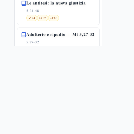
Le antitesi: la nuova giustizia
5,21-48
🔗
24
📜
12
🗝️
32
Adulterio e ripudio — Mt 5,27-32
5,27-32
🔗
25
📜
14
🗝️
16
I giuramenti — Mt 5,33-37
5,33-37
🔗
18
📜
15
🗝️
16
Occhio per occhio: dal limite alla
non-ritorsione — Mt 5,38-42
5,38-42
🔗
21
📜
3
🗝️
16