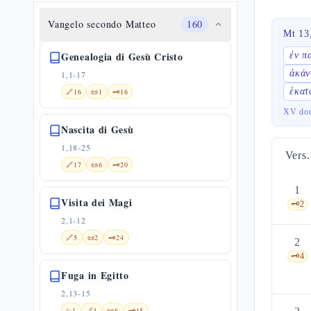
Vangelo secondo Matteo
160
Mt 13
Genealogia di Gesù Cristo
ἐν π
ἀκάν
1,1-17
ἑκατ
🔗
16
📜
1
🗝️
16
XV dom
Nascita di Gesù
1,18-25
Vers.
🔗
17
📜
6
🗝️
20
1
Visita dei Magi
🗝️
2
2,1-12
🔗
5
📜
2
🗝️
24
2
🗝️
4
Fuga in Egitto
2,13-15
✨
1
🔗
4
📜
6
🗝️
15