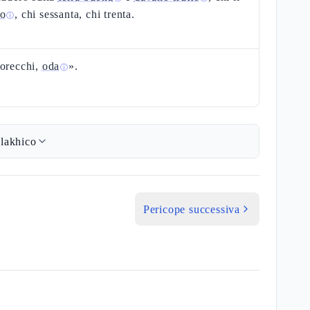
lo
, chi sessanta, chi trenta.
ⓘ
 orecchi,
oda
».
ⓘ
lakhico
Pericope successiva