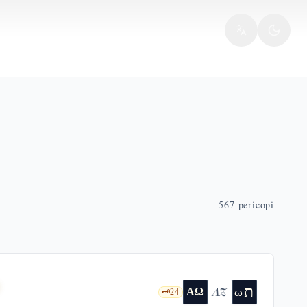
567
pericopi
9
ת
AZ
ω
ΑΩ
🗝️
24