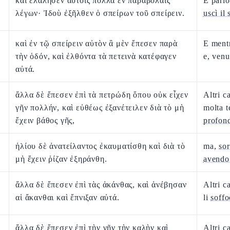
καὶ ἐλάλησεν αὐτοῖς πολλὰ ἐν παραβολαῖς
E parlò
λέγων· Ἰδοὺ ἐξῆλθεν ὁ σπείρων τοῦ σπείρειν.
uscì il
καὶ ἐν τῷ σπείρειν αὐτὸν ἃ μὲν ἔπεσεν παρὰ
E ment
τὴν ὁδόν, καὶ ἐλθόντα τὰ πετεινὰ κατέφαγεν
e, venut
αὐτά.
ἄλλα δὲ ἔπεσεν ἐπὶ τὰ πετρώδη ὅπου οὐκ εἶχεν
Altri c
γῆν πολλήν, καὶ εὐθέως ἐξανέτειλεν διὰ τὸ μὴ
molta t
ἔχειν βάθος γῆς,
profond
ἡλίου δὲ ἀνατείλαντος ἐκαυματίσθη καὶ διὰ τὸ
ma,
sor
μὴ ἔχειν ῥίζαν ἐξηράνθη.
avendo
ἄλλα δὲ ἔπεσεν ἐπὶ τὰς ἀκάνθας, καὶ ἀνέβησαν
Altri c
αἱ ἄκανθαι καὶ ἔπνιξαν αὐτά.
li
soff
ἄλλα δὲ ἔπεσεν ἐπὶ τὴν γῆν τὴν καλὴν καὶ
Altri c