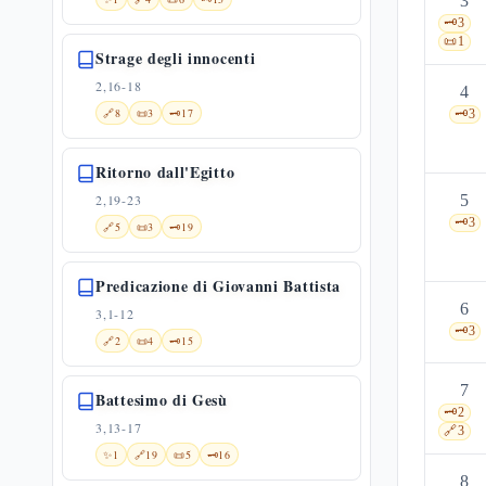
3
🗝️
3
📜
1
Strage degli innocenti
2,16-18
4
🔗
8
📜
3
🗝️
17
🗝️
3
Ritorno dall'Egitto
2,19-23
5
🗝️
3
🔗
5
📜
3
🗝️
19
Predicazione di Giovanni Battista
6
3,1-12
🗝️
3
🔗
2
📜
4
🗝️
15
7
Battesimo di Gesù
🗝️
2
3,13-17
🔗
3
✨
1
🔗
19
📜
5
🗝️
16
8