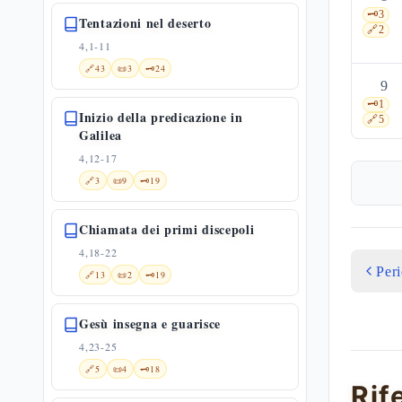
🗝️
3
Tentazioni nel deserto
🔗
2
4,1-11
🔗
43
📜
3
🗝️
24
9
🗝️
1
Inizio della predicazione in
🔗
5
Galilea
4,12-17
🔗
3
📜
9
🗝️
19
Chiamata dei primi discepoli
4,18-22
Per
🔗
13
📜
2
🗝️
19
Gesù insegna e guarisce
4,23-25
🔗
5
📜
4
🗝️
18
Rif