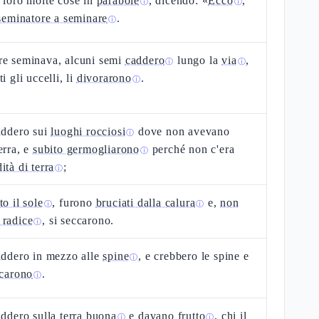
 loro molte cose in
parabole
, dicendo: «
Ecco
,
ⓘ
ⓘ
 seminatore a seminare
.
ⓘ
re seminava, alcuni semi
caddero
lungo la
via
,
ⓘ
ⓘ
i gli uccelli, li
divorarono
.
ⓘ
addero sui
luoghi rocciosi
dove non avevano
ⓘ
erra, e
subito germogliarono
perché non c'era
ⓘ
ità di terra
;
ⓘ
to il sole
, furono
bruciati dalla calura
e,
non
ⓘ
ⓘ
 radice
, si seccarono.
ⓘ
addero in mezzo alle
spine
, e crebbero le spine e
ⓘ
ocarono
.
ⓘ
addero sulla
terra buona
e
davano frutto
, chi il
ⓘ
ⓘ