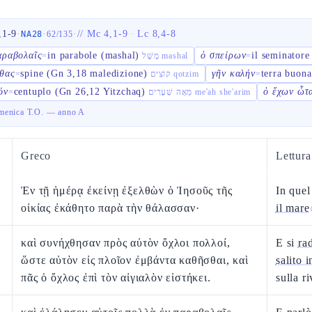
,1-9
·
·
·
//
Mc 4,1-9
·
Lc 8,4-8
NA28
62
/
135
αραβολαῖς
in parabole (mashal)
ὁ σπείρων
il seminatore
=
מָשָׁל mashal
=
θας
spine (Gn 3,18 maledizione)
γῆν καλήν
terra buona
=
קוֹצִים qotzim
=
όν
centuplo (Gn 26,12 Yitzchaq)
ὁ ἔχων ὦτ
=
מֵאָה שְׁעָרִים me'ah she'arim
enica T.O. — anno A
Greco
Lettur
Ἐν τῇ ἡμέρᾳ ἐκείνῃ ἐξελθὼν ὁ Ἰησοῦς τῆς
In quel
οἰκίας ἐκάθητο παρὰ τὴν θάλασσαν·
il mare
καὶ συνήχθησαν πρὸς αὐτὸν ὄχλοι πολλοί,
E si
ra
ὥστε αὐτὸν εἰς πλοῖον ἐμβάντα καθῆσθαι, καὶ
salito 
πᾶς ὁ ὄχλος ἐπὶ τὸν αἰγιαλὸν εἱστήκει.
sulla ri