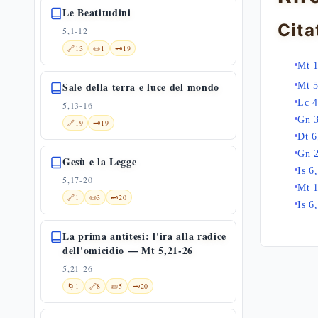
Le Beatitudini
Cita
5,1-12
🔗
13
📜
1
🗝️
19
Mt 1
Sale della terra e luce del mondo
Mt 5
Lc 4
5,13-16
Gn 
🔗
19
🗝️
19
Dt 6
Gn 
Gesù e la Legge
Is 6
5,17-20
Mt 
🔗
1
📜
3
🗝️
20
Is 6
La prima antitesi: l'ira alla radice
dell'omicidio — Mt 5,21-26
5,21-26
🌀
1
🔗
8
📜
5
🗝️
20