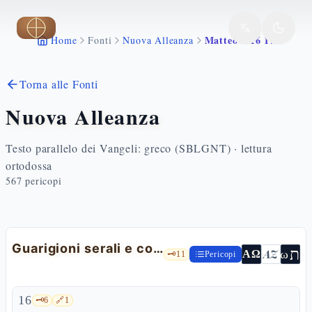
Vai al contenuto principale
Matteo 8 16 17
Home
Fonti
Nuova Alleanza
Torna alle Fonti
Nuova Alleanza
Testo parallelo dei Vangeli: greco (SBLGNT) · lettura
ortodossa
567
pericopi
Guarigioni serali e compimento della profezia
ת
AZ
ω
ΑΩ
🗝️
11
Pericopi
16
🗝️
6
🔗
1