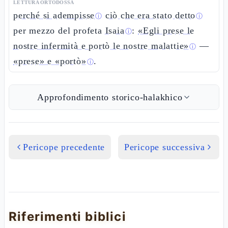
LETTURA ORTODOSSA
perché si adempisse
ciò che era stato detto
ⓘ
ⓘ
per mezzo del profeta
Isaia
:
«Egli prese le
ⓘ
nostre infermità e portò le nostre malattie»
—
ⓘ
«prese» e «portò»
.
ⓘ
Approfondimento storico-halakhico
Pericope precedente
Pericope successiva
Riferimenti biblici