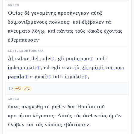
GRECO
Ὀψίας δὲ γενομένης προσήνεγκαν αὐτῷ
δαιμονιζομένους πολλούς· καὶ ἐξέβαλεν τὰ
πνεύματα λόγῳ, καὶ πάντας τοὺς κακῶς ἔχοντας
ἐθεράπευσεν·
LETTURA ORTODOSSA
Al calare del sole
, gli
portarono
molti
ⓘ
ⓘ
indemoniati
; ed egli
scacciò gli spiriti con una
ⓘ
parola
e
guarì
tutti
i malati
,
ⓘ
ⓘ
ⓘ
17
🗝️
5
🔗
2
GRECO
ὅπως πληρωθῇ τὸ ῥηθὲν διὰ Ἠσαΐου τοῦ
προφήτου λέγοντος· Αὐτὸς τὰς ἀσθενείας ἡμῶν
ἔλαβεν καὶ τὰς νόσους ἐβάστασεν.