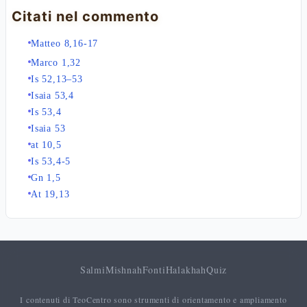
Citati nel commento
Matteo 8,16-17
Marco 1,32
Is 52,13–53
Isaia 53,4
Is 53,4
Isaia 53
at 10,5
Is 53,4-5
Gn 1,5
At 19,13
Salmi
Mishnah
Fonti
Halakhah
Quiz
I contenuti di TeoCentro sono strumenti di orientamento e ampliamento