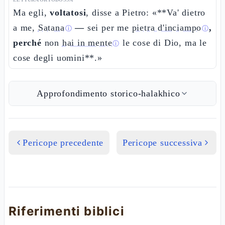
Ma egli,
voltatosi
, disse a Pietro: «**Va' dietro
a me,
Satana
—
sei per me
pietra d'inciampo
,
ⓘ
ⓘ
perché
non
hai in mente
le cose di Dio, ma le
ⓘ
cose degli uomini**.»
Approfondimento storico-halakhico
Pericope precedente
Pericope successiva
Riferimenti biblici