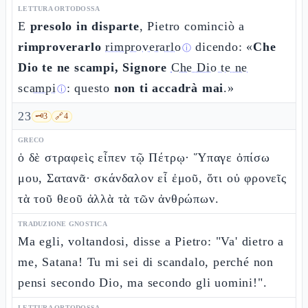
LETTURA ORTODOSSA
E
presolo in disparte
, Pietro cominciò a
rimproverarlo
rimproverarlo
dicendo: «
Che
ⓘ
Dio te ne scampi, Signore
Che Dio te ne
scampi
: questo
non ti accadrà mai
.»
ⓘ
23
🗝️
3
🔗
4
GRECO
ὁ δὲ στραφεὶς εἶπεν τῷ Πέτρῳ· Ὕπαγε ὀπίσω
μου, Σατανᾶ· σκάνδαλον εἶ ἐμοῦ, ὅτι οὐ φρονεῖς
τὰ τοῦ θεοῦ ἀλλὰ τὰ τῶν ἀνθρώπων.
TRADUZIONE GNOSTICA
Ma egli, voltandosi, disse a Pietro: "Va' dietro a
me, Satana! Tu mi sei di scandalo, perché non
pensi secondo Dio, ma secondo gli uomini!".
LETTURA ORTODOSSA