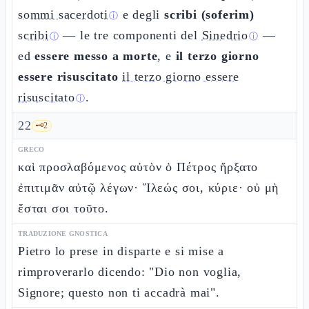
sommi sacerdoti
e degli
scribi (soferim)
ⓘ
scribi
— le tre componenti del
Sinedrio
—
ⓘ
ⓘ
ed
essere messo a morte
, e
il terzo giorno
essere risuscitato
il terzo giorno essere
risuscitato
.
ⓘ
22
🗝️
2
GRECO
καὶ προσλαβόμενος αὐτὸν ὁ Πέτρος ἤρξατο
ἐπιτιμᾶν αὐτῷ λέγων· Ἵλεώς σοι, κύριε· οὐ μὴ
ἔσται σοι τοῦτο.
TRADUZIONE GNOSTICA
Pietro lo prese in disparte e si mise a
rimproverarlo dicendo: "Dio non voglia,
Signore; questo non ti accadrà mai".