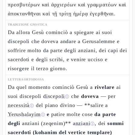
πρεσβυτέρων καὶ ἀρχιερέων καὶ γραμματέων καὶ
ἀποκτανθῆναι καὶ τῇ τρίτῃ ἡμέρᾳ ἐγερθῆναι.
TRADUZIONE GNOSTICA
Da allora Gesù cominciò a spiegare ai suoi
discepoli che doveva andare a Gerusalemme e
soffrire molto da parte degli anziani, dei capi dei
sacerdoti e degli scribi, e venire ucciso e
risorgere il terzo giorno.
LETTURA ORTODOSSA
Da quel momento cominciò Gesù a
rivelare
ai
suoi discepoli
discepoli
che
doveva
— per
ⓘ
necessità
del piano divino — **salire a
ⓘ
Yerushalayim
e
patire molte cose
da parte
ⓘ
degli
anziani (zeqenim)**
anziani
, dei
sommi
ⓘ
sacerdoti (kohanim del vertice templare)