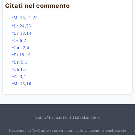
Citati nel commento
Mt 16,21-23
Lc 24,26
Lv 19,14
Os 6,2
Gn 22,4
Es 19,16
Est 5,1
Gb 1,6
Zc 3,1
Mt 16,16
Salmi
Mishnah
Fonti
Halakhah
Quiz
I contenuti di TeoCentro sono strumenti di orientamento e ampliamento