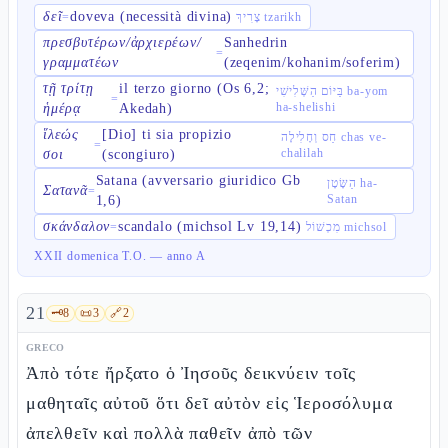
δεῖ
doveva (necessità divina)
=
צָרִיךְ tzarikh
πρεσβυτέρων/ἀρχιερέων/
Sanhedrin
=
γραμματέων
(zeqenim/kohanim/soferim)
τῇ τρίτῃ
il terzo giorno (Os 6,2;
בַּיּוֹם הַשְּׁלִישִׁי ba-yom
=
ha-shelishi
ἡμέρᾳ
Akedah)
ἵλεώς
[Dio] ti sia propizio
חַס וְחָלִילָה chas ve-
=
chalilah
σοι
(scongiuro)
Satana (avversario giuridico Gb
הַשָּׂטָן ha-
Σατανᾶ
=
Satan
1,6)
σκάνδαλον
scandalo (michsol Lv 19,14)
=
מִכְשׁוֹל michsol
XXII domenica T.O. — anno A
21
🗝️
8
📜
3
🔗
2
GRECO
Ἀπὸ τότε ἤρξατο ὁ Ἰησοῦς δεικνύειν τοῖς
μαθηταῖς αὐτοῦ ὅτι δεῖ αὐτὸν εἰς Ἱεροσόλυμα
ἀπελθεῖν καὶ πολλὰ παθεῖν ἀπὸ τῶν