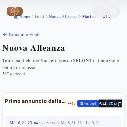
Vai al contenuto principale
Matteo 16 21 23
Home
Fonti
Nuova Alleanza
Torna alle Fonti
Nuova Alleanza
Testo parallelo dei Vangeli: greco (SBLGNT) · traduzione ·
lettura ortodossa
567
pericopi
Primo annuncio della Passione — Mt 16,21-23
ת
AZ
ω
ΑΩ
🗝️
13
Pericopi
Mt 16,21-23
·
·
·
//
Mc 8,31-33
·
Lc 9,22
NA28
82
/
135