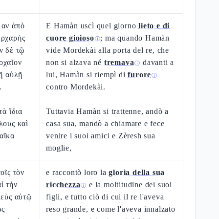
μαν ἀπὸ
E Hamàn uscì quel giorno
lieto e di
ερχαρὴς
cuore gioioso
; ma quando Hamàn
ⓘ
ν δὲ τῷ
vide Mordekài alla porta del re, che
οχαῖον
non si alzava né
tremava
davanti a
ⓘ
τῇ αὐλῇ
lui, Hamàn si riempì di
furore
ⓘ
.
contro Mordekài.
τὰ ἴδια
Tuttavia Hamàn si trattenne, andò a
λους καὶ
casa sua, mandò a chiamare e fece
αῖκα
venire i suoi amici e Zèresh sua
moglie,
οῖς τὸν
e raccontò loro la
gloria della sua
ὶ τὴν
ricchezza
e la moltitudine dei suoi
ⓘ
λεὺς αὐτῷ
figli, e tutto ciò di cui il re l'aveva
ὡς
reso grande, e come l'aveva innalzato