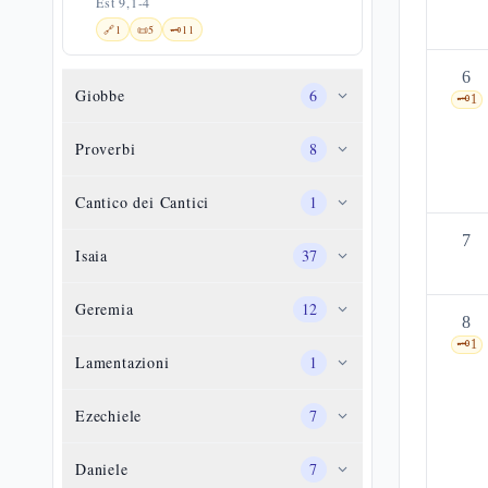
Est 9,1-4
🔗
1
📜
5
🗝️
11
6
Giobbe
6
🗝️
1
Proverbi
8
Cantico dei Cantici
1
7
Isaia
37
Geremia
12
8
🗝️
1
Lamentazioni
1
Ezechiele
7
Daniele
7