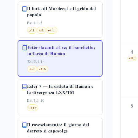
Il lutto di Mordecai e il grido del
popolo
Est 4,1-5
🔗
1
📜
1
🗝️
11
Estèr davanti al re; il banchetto;
4
la forca di Hamàn
🗝️
1
Est 5,1-14
📜
2
🗝️
16
Ester 7 — la caduta di Hamàn e
la divergenza LXX/TM
Est 7,1-10
5
🗝️
17
Il rovesciamento: il giorno del
decreto si capovolge