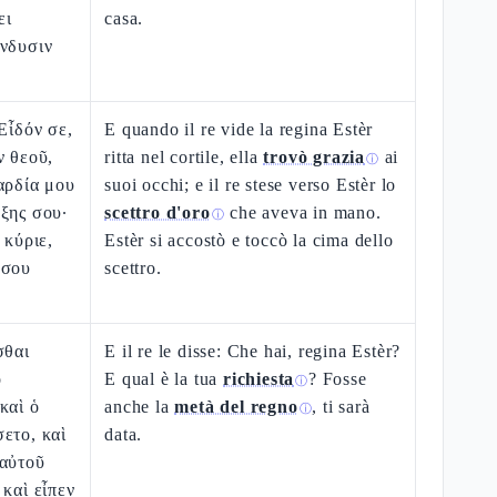
ει
casa.
ἔνδυσιν
Εἶδόν σε,
E quando il re vide la regina Estèr
ν θεοῦ,
ritta nel cortile, ella
trovò grazia
ai
ⓘ
αρδία μου
suoi occhi; e il re stese verso Estèr lo
ξης σου·
scettro d'oro
che aveva in mano.
ⓘ
 κύριε,
Estèr si accostò e toccò la cima dello
 σου
scettro.
σθαι
E il re le disse: Che hai, regina Estèr?
ὸ
E qual è la tua
richiesta
? Fosse
ⓘ
καὶ ὁ
anche la
metà del regno
, ti sarà
ⓘ
ετο, καὶ
data.
 αὐτοῦ
 καὶ εἶπεν