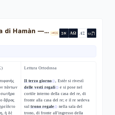
Estèr davanti al re; il banchetto; la forca di Hamàn — Est 5,1-14
ת
AZ
ω
אב
ΑΩ
🗝️
16
X)
Lettura Ortodossa
ἐπιφανὴς
Il terzo giorno
, Estèr si rivestì
ⓘ
ὸν πάντων
delle vesti regali
e si pose nel
ⓘ
ὶ σωτῆρα
cortile interno della casa del re, di
ύο ἅβρας
fronte alla casa del re; e il re sedeva
πηρείδετο
sul
trono regale
nella sala del
ⓘ
η, ἡ δὲ
trono, di fronte all'ingresso della