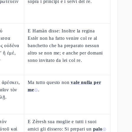
πρωτεύειν
sopra i prìncipi e i servi del re.
Οὐ
E Hamàn disse: Inoltre la regina
λισσα
Estèr non ha fatto venire col re al
ως οὐδένα
banchetto che ha preparato nessun
’ ἢ ἐμέ,
altro se non me; e anche per domani
ν
sono invitato da lei col re.
κ ἀρέσκει,
Ma tutto questo non
vale nulla per
αῖον τὸν
me
.
ⓘ
ὐλῇ.
ὐτὸν
E Zèresh sua moglie e tutti i suoi
ὐτοῦ καὶ
amici gli dissero: Si prepari un
palo
ⓘ