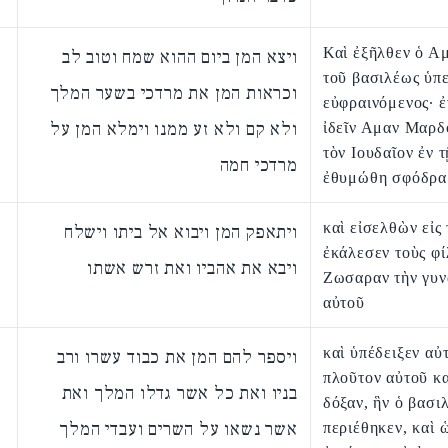
Καὶ ἐξῆλθεν ὁ Α
ויצא המן ביום ההוא שמח וטוב לב
τοῦ βασιλέως ὑπ
וכראות המן את מרדכי בשער המלך
εὐφραινόμενος· ἐ
ולא קם ולא זע ממנו וימלא המן על
ἰδεῖν Αμαν Μαρδ
τὸν Ιουδαῖον ἐν 
מרדכי חמה
ἐθυμώθη σφόδρα
καὶ εἰσελθὼν εἰς 
ויתאפק המן ויבוא אל ביתו וישלח
ἐκάλεσεν τοὺς φί
ויבא את אהביו ואת זרש אשתו
Ζωσαραν τὴν γυν
αὐτοῦ
καὶ ὑπέδειξεν αὐτ
ויספר להם המן את כבוד עשרו ורב
πλοῦτον αὐτοῦ κα
בניו ואת כל אשר גדלו המלך ואת
δόξαν, ἣν ὁ βασι
אשר נשאו על השרים ועבדי המלך
περιέθηκεν, καὶ 