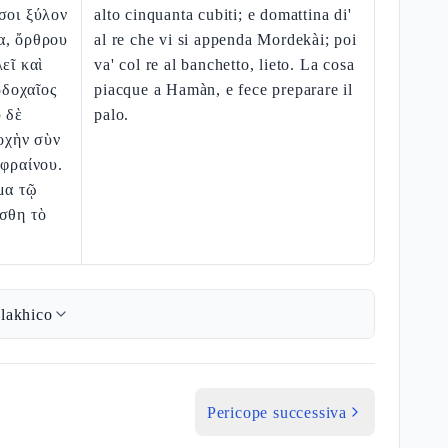
σοι ξύλον
alto cinquanta cubiti; e domattina di'
α, ὄρθρου
al re che vi si appenda Mordekài; poi
εῖ καὶ
va' col re al banchetto, lieto. La cosa
δοχαῖος
piacque a Hamàn, e fece preparare il
ὺ δὲ
palo.
δοχὴν σὺν
ὐφραίνου.
μα τῷ
σθη τὸ
lakhico
Pericope successiva