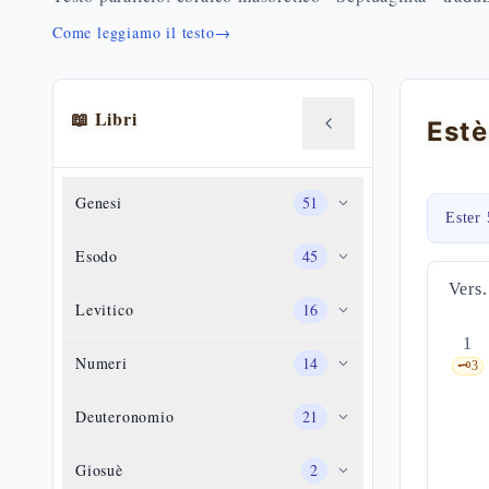
Come leggiamo il testo
→
📖 Libri
Genesi
51
Ester 
Esodo
45
Vers.
Levitico
16
1
Numeri
14
🗝️
3
Deuteronomio
21
Giosuè
2