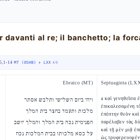
5,1-14
·
·
MT (OSHB) + LXX
4
/
6
Ebraico (MT)
Septuaginta (LX
a καὶ γενηθεῖσα 
ויהי ביום השלישי ותלבש אסתר
ἐπικαλεσαμένη τ
מלכות ותעמד בחצר בית המלך
ἐπόπτην θεὸν κα
הפנימית נכח בית המלך והמלך יושב
παρέλαβεν τὰς δ
καὶ τῇ μὲν μιᾷ ἐ
על כסא מלכותו בבית המלכות נכח
ὡς τρυφερευομέν