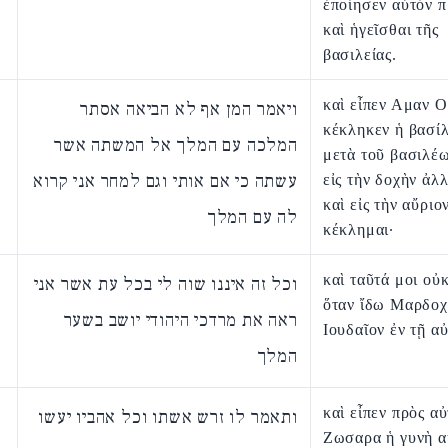
ἐποίησεν αὐτὸν 
καὶ ἡγεῖσθαι τῆς
βασιλείας.
καὶ εἶπεν Αμαν 
ויאמר המן אף לא הביאה אסתר
κέκληκεν ἡ βασί
המלכה עם המלך אל המשתה אשר
μετὰ τοῦ βασιλέ
עשתה כי אם אותי וגם למחר אני קרוא
εἰς τὴν δοχὴν ἀλλ
καὶ εἰς τὴν αὔριο
לה עם המלך
κέκλημαι·
καὶ ταῦτά μοι οὐ
וכל זה איננו שוה לי בכל עת אשר אני
ὅταν ἴδω Μαρδοχ
ראה את מרדכי היהודי יושב בשער
Ιουδαῖον ἐν τῇ α
המלך
καὶ εἶπεν πρὸς α
ותאמר לו זרש אשתו וכל אהביו יעשו
Ζωσαρα ἡ γυνὴ α