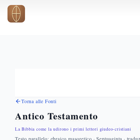
Vai al contenuto principale
Torna alle Fonti
Antico Testamento
La Bibbia come la udirono i primi lettori giudeo-cristiani
Testo parallelo: ebraico masoretico · Septuaginta · traduz