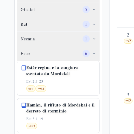
Giudici
5
Rut
1
2
Neemia
1
🗝️
2
Ester
6
Estèr regina e la congiura
sventata da Mordekài
Est 2,1-23
📜
4
🗝️
32
3
🗝️
2
Hamàn, il rifiuto di Mordekài e il
decreto di sterminio
Est 3,1-19
🗝️
23