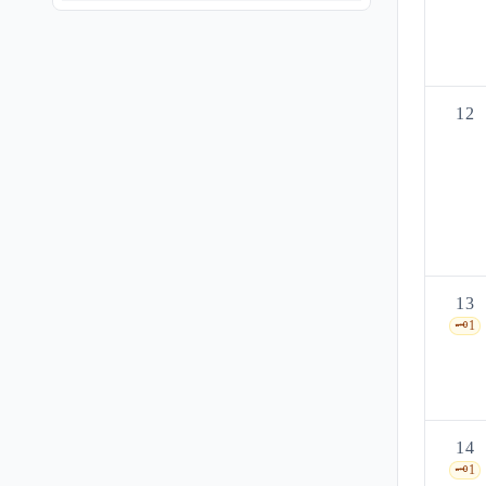
12
13
🗝️
1
14
🗝️
1