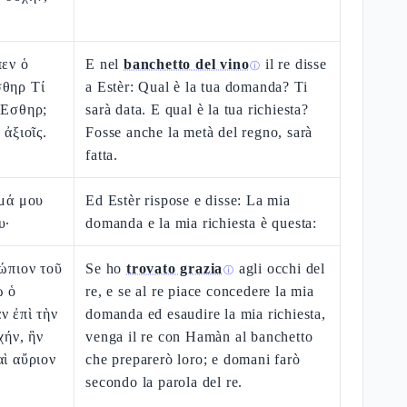
πεν ὁ
E nel
banchetto del vino
il re disse
ⓘ
σθηρ Τί
a Estèr: Qual è la tua domanda? Ti
 Εσθηρ;
sarà data. E qual è la tua richiesta?
 ἀξιοῖς.
Fosse anche la metà del regno, sarà
fatta.
ημά μου
Ed Estèr rispose e disse: La mia
υ·
domanda e la mia richiesta è questa:
νώπιον τοῦ
Se ho
trovato grazia
agli occhi del
ⓘ
ω ὁ
re, e se al re piace concedere la mia
ν ἐπὶ τὴν
domanda ed esaudire la mia richiesta,
χήν, ἣν
venga il re con Hamàn al banchetto
αὶ αὔριον
che preparerò loro; e domani farò
secondo la parola del re.