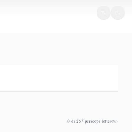
0
di
267
pericopi lette
(
0
%)