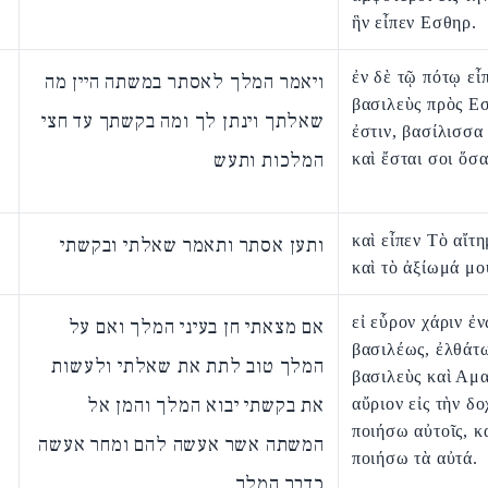
ἣν εἶπεν Εσθηρ.
ἐν δὲ τῷ πότῳ εἶ
ויאמר המלך לאסתר במשתה היין מה
βασιλεὺς πρὸς Ε
שאלתך וינתן לך ומה בקשתך עד חצי
ἐστιν, βασίλισσα
המלכות ותעש
καὶ ἔσται σοι ὅσα
καὶ εἶπεν Τὸ αἴτ
ותען אסתר ותאמר שאלתי ובקשתי
καὶ τὸ ἀξίωμά μο
εἰ εὗρον χάριν ἐ
אם מצאתי חן בעיני המלך ואם על
βασιλέως, ἐλθάτ
המלך טוב לתת את שאלתי ולעשות
βασιλεὺς καὶ Αμα
את בקשתי יבוא המלך והמן אל
αὔριον εἰς τὴν δο
ποιήσω αὐτοῖς, κ
המשתה אשר אעשה להם ומחר אעשה
ποιήσω τὰ αὐτά.
כדבר המלך