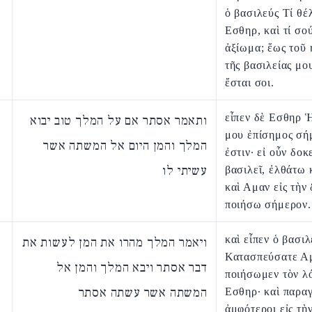
ὁ βασιλεύς Τί θέλ
Εσθηρ, καὶ τί σού
ἀξίωμα; ἕως τοῦ 
τῆς βασιλείας μο
ἔσται σοι.
εἶπεν δὲ Εσθηρ 
ותאמר אסתר אם על המלך טוב יבוא
μου ἐπίσημος σή
המלך והמן היום אל המשתה אשר
ἐστιν· εἰ οὖν δοκ
עשיתי לו
βασιλεῖ, ἐλθάτω 
καὶ Αμαν εἰς τὴν 
ποιήσω σήμερον.
καὶ εἶπεν ὁ βασιλ
ויאמר המלך מהרו את המן לעשות את
Κατασπεύσατε Α
דבר אסתר ויבא המלך והמן אל
ποιήσωμεν τὸν λ
המשתה אשר עשתה אסתר
Εσθηρ· καὶ παραγ
ἀμφότεροι εἰς τὴ