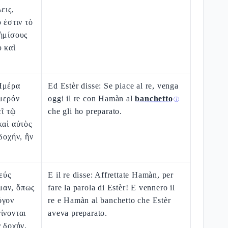
εις,
 ἐστιν τὸ
ἡμίσους
υ καὶ
Ἡμέρα
Ed Estèr disse: Se piace al re, venga
μερόν
oggi il re con Hamàn al
banchetto
ⓘ
εῖ τῷ
che gli ho preparato.
καὶ αὐτὸς
δοχήν, ἣν
εύς
E il re disse: Affrettate Hamàn, per
μαν, ὅπως
fare la parola di Estèr! E vennero il
όγον
re e Hamàn al banchetto che Estèr
ίνονται
aveva preparato.
ν δοχήν,