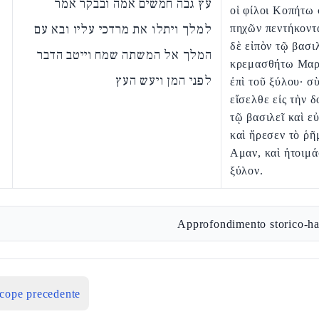
עץ גבה חמשים אמה ובבקר אמר
οἱ φίλοι Κοπήτω 
למלך ויתלו את מרדכי עליו ובא עם
πηχῶν πεντήκοντ
δὲ εἰπὸν τῷ βασιλ
המלך אל המשתה שמח וייטב הדבר
κρεμασθήτω Μαρ
לפני המן ויעש העץ
ἐπὶ τοῦ ξύλου· σ
εἴσελθε εἰς τὴν 
τῷ βασιλεῖ καὶ ε
καὶ ἤρεσεν τὸ ῥῆ
Αμαν, καὶ ἡτοιμά
ξύλον.
Approfondimento storico-ha
icope precedente