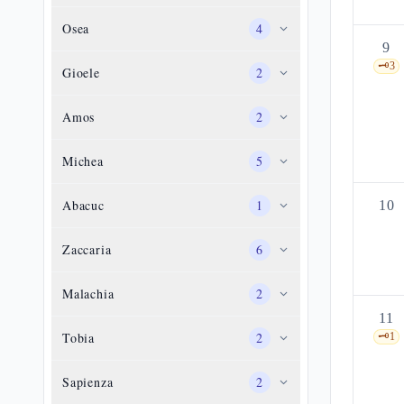
Osea
4
9
🗝️
3
Gioele
2
Amos
2
Michea
5
Abacuc
1
10
Zaccaria
6
Malachia
2
11
Tobia
2
🗝️
1
Sapienza
2