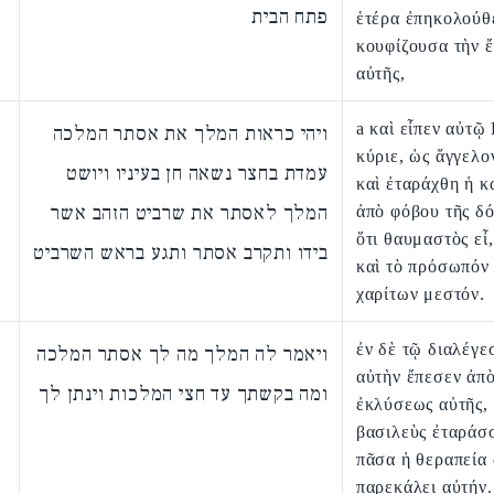
פתח הבית
ἑτέρα ἐπηκολούθ
κουφίζουσα τὴν 
αὐτῆς,
a καὶ εἶπεν αὐτῷ 
ויהי כראות המלך את אסתר המלכה
κύριε, ὡς ἄγγελο
עמדת בחצר נשאה חן בעיניו ויושט
καὶ ἐταράχθη ἡ κ
המלך לאסתר את שרביט הזהב אשר
ἀπὸ φόβου τῆς δό
ὅτι θαυμαστὸς εἶ,
בידו ותקרב אסתר ותגע בראש השרביט
καὶ τὸ πρόσωπόν
χαρίτων μεστόν.
ἐν δὲ τῷ διαλέγε
ויאמר לה המלך מה לך אסתר המלכה
αὐτὴν ἔπεσεν ἀπ
ומה בקשתך עד חצי המלכות וינתן לך
ἐκλύσεως αὐτῆς, 
βασιλεὺς ἐταράσσ
πᾶσα ἡ θεραπεία
παρεκάλει αὐτήν.