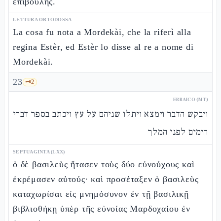
ἐπιβουλῆς.
LETTURA ORTODOSSA
La cosa fu nota a Mordekài, che la riferì alla
regina Estèr, ed Estèr lo disse al re a nome di
Mordekài.
23
🗝️
2
EBRAICO (MT)
ויבקש הדבר וימצא ויתלו שניהם על עץ ויכתב בספר דברי
הימים לפני המלך
SEPTUAGINTA (LXX)
ὁ δὲ βασιλεὺς ἤτασεν τοὺς δύο εὐνούχους καὶ
ἐκρέμασεν αὐτούς· καὶ προσέταξεν ὁ βασιλεὺς
καταχωρίσαι εἰς μνημόσυνον ἐν τῇ βασιλικῇ
βιβλιοθήκῃ ὑπὲρ τῆς εὐνοίας Μαρδοχαίου ἐν