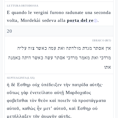
LETTURA ORTODOSSA
E quando le vergini furono radunate una seconda
volta, Mordekài sedeva alla
porta del re
.
ⓘ
20
EBRAICO (MT)
אין אסתר מגדת מולדתה ואת עמה כאשר צוה עליה
מרדכי ואת מאמר מרדכי אסתר עשה כאשר היתה באמנה
אתו
SEPTUAGINTA (LXX)
ἡ δὲ Εσθηρ οὐχ ὑπέδειξεν τὴν πατρίδα αὐτῆς·
οὕτως γὰρ ἐνετείλατο αὐτῇ Μαρδοχαῖος
φοβεῖσθαι τὸν θεὸν καὶ ποιεῖν τὰ προστάγματα
αὐτοῦ, καθὼς ἦν μετ’ αὐτοῦ, καὶ Εσθηρ οὐ
μετήλλαξεν τὴν ἀγωγὴν αὐτῆς.