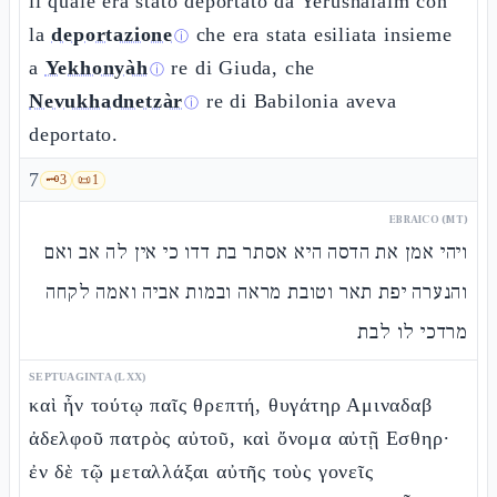
il quale era stato deportato da Yerushalàim con
la
deportazione
che era stata esiliata insieme
ⓘ
a
Yekhonyàh
re di Giuda, che
ⓘ
Nevukhadnetzàr
re di Babilonia aveva
ⓘ
deportato.
7
🗝️
3
📜
1
EBRAICO (MT)
ויהי אמן את הדסה היא אסתר בת דדו כי אין לה אב ואם
והנערה יפת תאר וטובת מראה ובמות אביה ואמה לקחה
מרדכי לו לבת
SEPTUAGINTA (LXX)
καὶ ἦν τούτῳ παῖς θρεπτή, θυγάτηρ Αμιναδαβ
ἀδελφοῦ πατρὸς αὐτοῦ, καὶ ὄνομα αὐτῇ Εσθηρ·
ἐν δὲ τῷ μεταλλάξαι αὐτῆς τοὺς γονεῖς