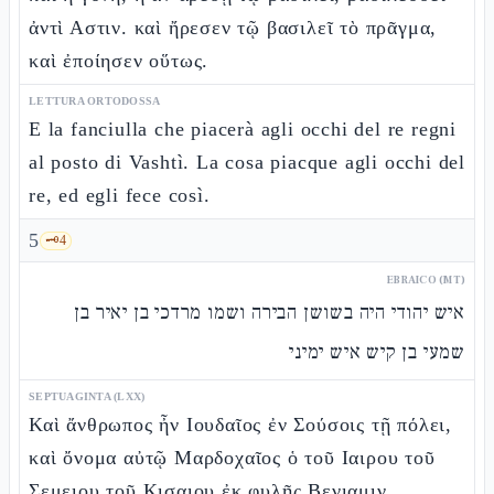
ἀντὶ Αστιν. καὶ ἤρεσεν τῷ βασιλεῖ τὸ πρᾶγμα,
καὶ ἐποίησεν οὕτως.
LETTURA ORTODOSSA
E la fanciulla che piacerà agli occhi del re regni
al posto di Vashtì. La cosa piacque agli occhi del
re, ed egli fece così.
5
🗝️
4
EBRAICO (MT)
איש יהודי היה בשושן הבירה ושמו מרדכי בן יאיר בן
שמעי בן קיש איש ימיני
SEPTUAGINTA (LXX)
Καὶ ἄνθρωπος ἦν Ιουδαῖος ἐν Σούσοις τῇ πόλει,
καὶ ὄνομα αὐτῷ Μαρδοχαῖος ὁ τοῦ Ιαιρου τοῦ
Σεμειου τοῦ Κισαιου ἐκ φυλῆς Βενιαμιν,