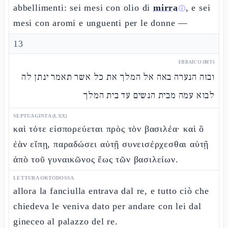
abbellimenti: sei mesi con olio di
mirra
, e sei
ⓘ
mesi con aromi e unguenti per le donne —
13
EBRAICO (MT)
ובזה הנערה באה אל המלך את כל אשר תאמר ינתן לה
לבוא עמה מבית הנשים עד בית המלך
SEPTUAGINTA (LXX)
καὶ τότε εἰσπορεύεται πρὸς τὸν βασιλέα· καὶ ὃ
ἐὰν εἴπῃ, παραδώσει αὐτῇ συνεισέρχεσθαι αὐτῇ
ἀπὸ τοῦ γυναικῶνος ἕως τῶν βασιλείων.
LETTURA ORTODOSSA
allora la fanciulla entrava dal re, e tutto ciò che
chiedeva le veniva dato per andare con lei dal
gineceo al palazzo del re.