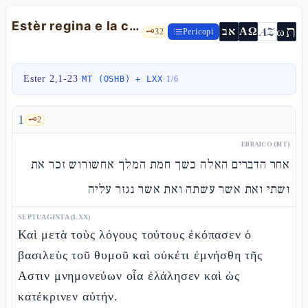
Estèr regina e la congiura sventata da Mordekài — Est 2,1-23
ת
AZ
ω
אב
ΑΩ
🗝️
32
Pericopi
Ester 2,1-23
·
·
MT (OSHB) + LXX
1
/
6
1
🗝️
2
EBRAICO (MT)
אחר הדברים האלה כשך חמת המלך אחשורוש זכר את
ושתי ואת אשר עשתה ואת אשר נגזר עליה
SEPTUAGINTA (LXX)
Καὶ μετὰ τοὺς λόγους τούτους ἐκόπασεν ὁ
βασιλεὺς τοῦ θυμοῦ καὶ οὐκέτι ἐμνήσθη τῆς
Αστιν μνημονεύων οἷα ἐλάλησεν καὶ ὡς
κατέκρινεν αὐτήν.