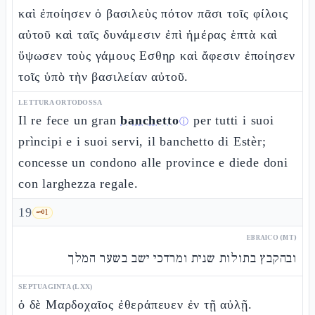
καὶ ἐποίησεν ὁ βασιλεὺς πότον πᾶσι τοῖς φίλοις
αὐτοῦ καὶ ταῖς δυνάμεσιν ἐπὶ ἡμέρας ἑπτὰ καὶ
ὕψωσεν τοὺς γάμους Εσθηρ καὶ ἄφεσιν ἐποίησεν
τοῖς ὑπὸ τὴν βασιλείαν αὐτοῦ.
LETTURA ORTODOSSA
Il re fece un gran
banchetto
per tutti i suoi
ⓘ
prìncipi e i suoi servi, il banchetto di Estèr;
concesse un condono alle province e diede doni
con larghezza regale.
19
🗝️
1
EBRAICO (MT)
ובהקבץ בתולות שנית ומרדכי ישב בשער המלך
SEPTUAGINTA (LXX)
ὁ δὲ Μαρδοχαῖος ἐθεράπευεν ἐν τῇ αὐλῇ.