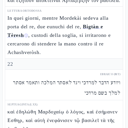
καὶ ἐζήτουν ἀποκτεῖναι Ἀρταξέρξην τὸν βασιλέα.
LETTURA ORTODOSSA
In quei giorni, mentre Mordekài sedeva alla
porta del re, due eunuchi del re,
Bigtàn e
Tèresh
, custodi della soglia, si irritarono e
ⓘ
cercarono di stendere la mano contro il re
Achashveròsh.
22
EBRAICO (MT)
ויודע הדבר למרדכי ויגד לאסתר המלכה ותאמר אסתר
למלך בשם מרדכי
SEPTUAGINTA (LXX)
καὶ ἐδηλώθη Μαρδοχαίῳ ὁ λόγος, καὶ ἐσήμανεν
Εσθηρ, καὶ αὐτὴ ἐνεφάνισεν τῷ βασιλεῖ τὰ τῆς