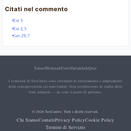
Citati nel commento
Est 3
Est 2,5
Ger 29,7
Salmi
Mishnah
Fonti
Halakhah
Quiz
I contenuti di TeoCentro sono strumenti di orientamento e ampliamento
della consapevolezza sui temi trattati. Non sostituiscono lo studio delle
fonti primarie — ne sono il punto di partenza.
© 2026 TeoCentro. Tutti i diritti riservati.
Chi Siamo
Contatti
Privacy Policy
Cookie Policy
Termini di Servizio