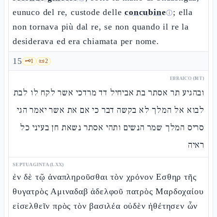
eunuco del re, custode delle
concubine
; ella
ⓘ
non tornava più dal re, se non quando il re la
desiderava ed era chiamata per nome.
15
🗝️
1
📜
2
EBRAICO (MT)
ובהגיע תר אסתר בת אביחיל דד מרדכי אשר לקח לו לבת
לבוא אל המלך לא בקשה דבר כי אם את אשר יאמר הגי
סריס המלך שמר הנשים ותהי אסתר נשאת חן בעיני כל
ראיה
SEPTUAGINTA (LXX)
ἐν δὲ τῷ ἀναπληροῦσθαι τὸν χρόνον Εσθηρ τῆς
θυγατρὸς Αμιναδαβ ἀδελφοῦ πατρὸς Μαρδοχαίου
εἰσελθεῖν πρὸς τὸν βασιλέα οὐδὲν ἠθέτησεν ὧν