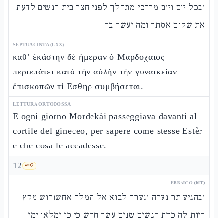
ובכל יום ויום מרדכי מתהלך לפני חצר בית הנשים לדעת
את שלום אסתר ומה יעשה בה
SEPTUAGINTA (LXX)
καθ’ ἑκάστην δὲ ἡμέραν ὁ Μαρδοχαῖος
περιεπάτει κατὰ τὴν αὐλὴν τὴν γυναικείαν
ἐπισκοπῶν τί Εσθηρ συμβήσεται.
LETTURA ORTODOSSA
E ogni giorno Mordekài passeggiava davanti al
cortile del gineceo, per sapere come stesse Estèr
e che cosa le accadesse.
12
🗝️
2
EBRAICO (MT)
ובהגיע תר נערה ונערה לבוא אל המלך אחשורוש מקץ
היות לה כדת הנשים שנים עשר חדש כי כן ימלאו ימי