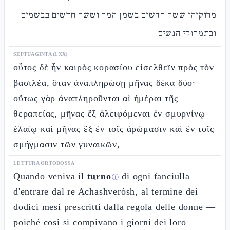
מרוקיהן ששה חדשים בשמן המר וששה חדשים בבשמים
ובתמרוקי הנשים
SEPTUAGINTA (LXX)
οὗτος δὲ ἦν καιρὸς κορασίου εἰσελθεῖν πρὸς τὸν
βασιλέα, ὅταν ἀναπληρώσῃ μῆνας δέκα δύο·
οὕτως γὰρ ἀναπληροῦνται αἱ ἡμέραι τῆς
θεραπείας, μῆνας ἓξ ἀλειφόμεναι ἐν σμυρνίνῳ
ἐλαίῳ καὶ μῆνας ἓξ ἐν τοῖς ἀρώμασιν καὶ ἐν τοῖς
σμήγμασιν τῶν γυναικῶν,
LETTURA ORTODOSSA
Quando veniva il
turno
di ogni fanciulla
ⓘ
d'entrare dal re Achashveròsh, al termine dei
dodici mesi prescritti dalla regola delle donne —
poiché così si compivano i giorni dei loro