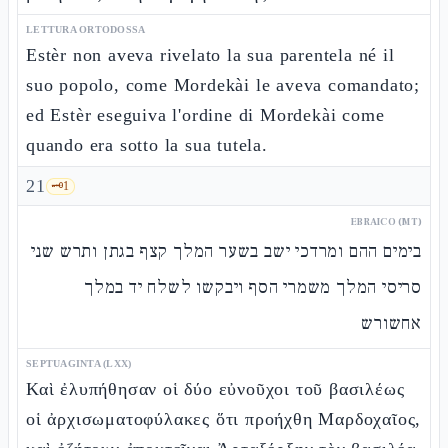
LETTURA ORTODOSSA
Estèr non aveva rivelato la sua parentela né il
suo popolo, come Mordekài le aveva comandato;
ed Estèr eseguiva l'ordine di Mordekài come
quando era sotto la sua tutela.
21
🗝️
1
EBRAICO (MT)
בימים ההם ומרדכי ישב בשער המלך קצף בגתן ותרש שני
סריסי המלך משמרי הסף ויבקשו לשלח יד במלך
אחשורש
SEPTUAGINTA (LXX)
Καὶ ἐλυπήθησαν οἱ δύο εὐνοῦχοι τοῦ βασιλέως
οἱ ἀρχισωματοφύλακες ὅτι προήχθη Μαρδοχαῖος,