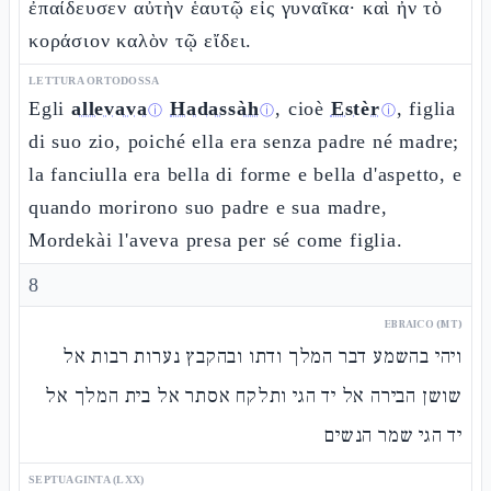
ἐπαίδευσεν αὐτὴν ἑαυτῷ εἰς γυναῖκα· καὶ ἦν τὸ
κοράσιον καλὸν τῷ εἴδει.
LETTURA ORTODOSSA
Egli
allevava
Hadassàh
, cioè
Estèr
, figlia
ⓘ
ⓘ
ⓘ
di suo zio, poiché ella era senza padre né madre;
la fanciulla era bella di forme e bella d'aspetto, e
quando morirono suo padre e sua madre,
Mordekài l'aveva presa per sé come figlia.
8
EBRAICO (MT)
ויהי בהשמע דבר המלך ודתו ובהקבץ נערות רבות אל
שושן הבירה אל יד הגי ותלקח אסתר אל בית המלך אל
יד הגי שמר הנשים
SEPTUAGINTA (LXX)