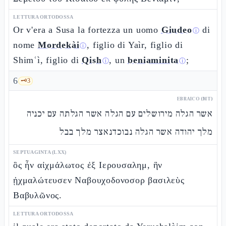
LETTURA ORTODOSSA
Or v'era a Susa la fortezza un uomo
Giudeo
di
ⓘ
nome
Mordekài
, figlio di Yaìr, figlio di
ⓘ
Shimʿì, figlio di
Qish
, un
beniaminita
;
ⓘ
ⓘ
6
🗝️
3
EBRAICO (MT)
אשר הגלה מירושלים עם הגלה אשר הגלתה עם יכניה
מלך יהודה אשר הגלה נבוכדנאצר מלך בבל
SEPTUAGINTA (LXX)
ὃς ἦν αἰχμάλωτος ἐξ Ιερουσαλημ, ἣν
ᾐχμαλώτευσεν Ναβουχοδονοσορ βασιλεὺς
Βαβυλῶνος.
LETTURA ORTODOSSA