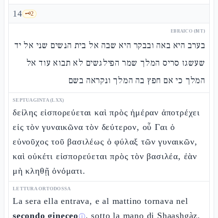
14
🗝️
2
EBRAICO (MT)
בערב היא באה ובבקר היא שבה אל בית הנשים שני אל יד
שעשגז סריס המלך שמר הפילגשים לא תבוא עוד אל
המלך כי אם חפץ בה המלך ונקראה בשם
SEPTUAGINTA (LXX)
δείλης εἰσπορεύεται καὶ πρὸς ἡμέραν ἀποτρέχει
εἰς τὸν γυναικῶνα τὸν δεύτερον, οὗ Γαι ὁ
εὐνοῦχος τοῦ βασιλέως ὁ φύλαξ τῶν γυναικῶν,
καὶ οὐκέτι εἰσπορεύεται πρὸς τὸν βασιλέα, ἐὰν
μὴ κληθῇ ὀνόματι.
LETTURA ORTODOSSA
La sera ella entrava, e al mattino tornava nel
secondo gineceo
, sotto la mano di Shaashgàz,
ⓘ