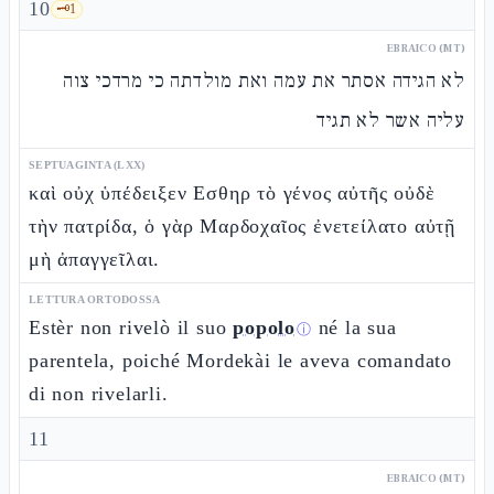
10
🗝️
1
EBRAICO (MT)
לא הגידה אסתר את עמה ואת מולדתה כי מרדכי צוה
עליה אשר לא תגיד
SEPTUAGINTA (LXX)
καὶ οὐχ ὑπέδειξεν Εσθηρ τὸ γένος αὐτῆς οὐδὲ
τὴν πατρίδα, ὁ γὰρ Μαρδοχαῖος ἐνετείλατο αὐτῇ
μὴ ἀπαγγεῖλαι.
LETTURA ORTODOSSA
Estèr non rivelò il suo
popolo
né la sua
ⓘ
parentela, poiché Mordekài le aveva comandato
di non rivelarli.
11
EBRAICO (MT)