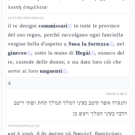
λοιπὴ ἐπιμέλεια·
LETTURA ORTODOSSA
il re designi
commissari
in tutte le province
ⓘ
del suo regno, perché raccolgano ogni fanciulla
vergine bella d'aspetto a
Susa la fortezza
, nel
ⓘ
gineceo
, sotto la mano di
Hegài
, eunuco del
ⓘ
ⓘ
re, custode delle donne; e sia dato loro ciò che
serve ai loro
unguenti
.
ⓘ
4
EBRAICO (MT)
והנערה אשר תיטב בעיני המלך תמלך תחת ושתי וייטב
הדבר בעיני המלך ויעש כן
SEPTUAGINTA (LXX)
καὶ ἡ γυνή, ἣ ἂν ἀρέσῃ τῷ βασιλεῖ, βασιλεύσει