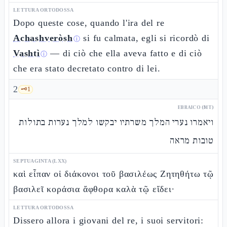
LETTURA ORTODOSSA
Dopo queste cose, quando l'ira del re
Achashveròsh
si fu calmata, egli si ricordò di
ⓘ
Vashtì
— di ciò che ella aveva fatto e di ciò
ⓘ
che era stato decretato contro di lei.
2
🗝️
1
EBRAICO (MT)
ויאמרו נערי המלך משרתיו יבקשו למלך נערות בתולות
טובות מראה
SEPTUAGINTA (LXX)
καὶ εἶπαν οἱ διάκονοι τοῦ βασιλέως Ζητηθήτω τῷ
βασιλεῖ κοράσια ἄφθορα καλὰ τῷ εἴδει·
LETTURA ORTODOSSA
Dissero allora i giovani del re, i suoi servitori: