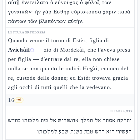
αὐτῇ ἐνετείλατο ὁ εὐνοῦχος ὁ φύλαξ τῶν
γυναικῶν· ἦν γὰρ Εσθηρ εὑρίσκουσα χάριν παρὰ
πάντων τῶν βλεπόντων αὐτήν.
LETTURA ORTODOSSA
Quando venne il turno di Estèr, figlia di
Avichàil
— zio di Mordekài, che l'aveva presa
ⓘ
per figlia — d'entrare dal re, ella non chiese
nulla se non quanto le indicò Hegài, eunuco del
re, custode delle donne; ed Estèr trovava grazia
agli occhi di tutti quelli che la vedevano.
16
🗝️
1
EBRAICO (MT)
ותלקח אסתר אל המלך אחשורוש אל בית מלכותו בחדש
העשירי הוא חדש טבת בשנת שבע למלכותו