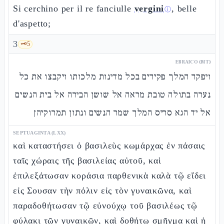
Si cerchino per il re fanciulle
vergini
, belle
ⓘ
d'aspetto;
3
🗝️
5
EBRAICO (MT)
ויפקד המלך פקידים בכל מדינות מלכותו ויקבצו את כל
נערה בתולה טובת מראה אל שושן הבירה אל בית הנשים
אל יד הגא סריס המלך שמר הנשים ונתון תמרוקיהן
SEPTUAGINTA (LXX)
καὶ καταστήσει ὁ βασιλεὺς κωμάρχας ἐν πάσαις
ταῖς χώραις τῆς βασιλείας αὐτοῦ, καὶ
ἐπιλεξάτωσαν κοράσια παρθενικὰ καλὰ τῷ εἴδει
εἰς Σουσαν τὴν πόλιν εἰς τὸν γυναικῶνα, καὶ
παραδοθήτωσαν τῷ εὐνούχῳ τοῦ βασιλέως τῷ
φύλακι τῶν γυναικῶν, καὶ δοθήτω σμῆγμα καὶ ἡ