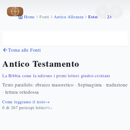
Vai al contenuto principale
Ester 2 1 23
Home
Fonti
Antica Alleanza
Torna alle Fonti
Antico Testamento
La Bibbia come la udirono i primi lettori giudeo-cristiani
Testo parallelo: ebraico masoretico · Septuaginta · traduzione
· lettura ortodossa
Come leggiamo il testo
→
0
di
267
pericopi lette
(
0
%)