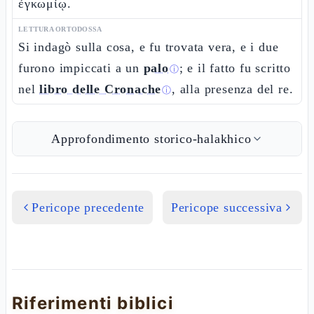
ἐγκωμίῳ.
LETTURA ORTODOSSA
Si indagò sulla cosa, e fu trovata vera, e i due
furono impiccati a un
palo
; e il fatto fu scritto
ⓘ
nel
libro delle Cronache
, alla presenza del re.
ⓘ
Approfondimento storico-halakhico
Pericope precedente
Pericope successiva
Riferimenti biblici