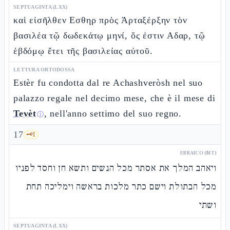
SEPTUAGINTA (LXX)
καὶ εἰσῆλθεν Εσθηρ πρὸς Ἀρταξέρξην τὸν
βασιλέα τῷ δωδεκάτῳ μηνί, ὅς ἐστιν Αδαρ, τῷ
ἑβδόμῳ ἔτει τῆς βασιλείας αὐτοῦ.
LETTURA ORTODOSSA
Estèr fu condotta dal re Achashveròsh nel suo
palazzo regale nel decimo mese, che è il mese di
Tevèt
, nell'anno settimo del suo regno.
ⓘ
17
🗝️
1
EBRAICO (MT)
ויאהב המלך את אסתר מכל הנשים ותשא חן וחסד לפניו
מכל הבתולת וישם כתר מלכות בראשה וימליכה תחת
ושתי
SEPTUAGINTA (LXX)