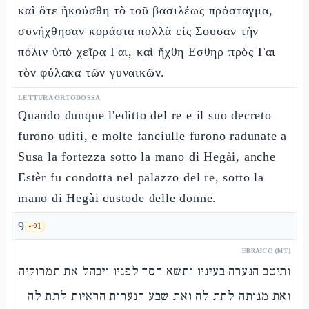
καὶ ὅτε ἠκούσθη τὸ τοῦ βασιλέως πρόσταγμα,
συνήχθησαν κοράσια πολλὰ εἰς Σουσαν τὴν
πόλιν ὑπὸ χεῖρα Γαι, καὶ ἤχθη Εσθηρ πρὸς Γαι
τὸν φύλακα τῶν γυναικῶν.
LETTURA ORTODOSSA
Quando dunque l'editto del re e il suo decreto
furono uditi, e molte fanciulle furono radunate a
Susa la fortezza sotto la mano di Hegài, anche
Estèr fu condotta nel palazzo del re, sotto la
mano di Hegài custode delle donne.
9
🗝️
1
EBRAICO (MT)
ותיטב הנערה בעיניו ותשא חסד לפניו ויבהל את תמרוקיה
ואת מנותה לתת לה ואת שבע הנערות הראיות לתת לה