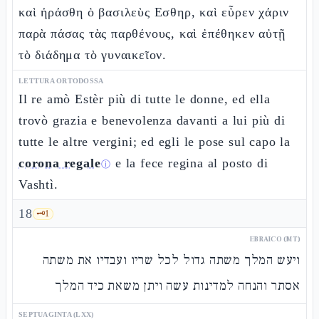
καὶ ἠράσθη ὁ βασιλεὺς Εσθηρ, καὶ εὗρεν χάριν
παρὰ πάσας τὰς παρθένους, καὶ ἐπέθηκεν αὐτῇ
τὸ διάδημα τὸ γυναικεῖον.
LETTURA ORTODOSSA
Il re amò Estèr più di tutte le donne, ed ella
trovò grazia e benevolenza davanti a lui più di
tutte le altre vergini; ed egli le pose sul capo la
corona regale
e la fece regina al posto di
ⓘ
Vashtì.
18
🗝️
1
EBRAICO (MT)
ויעש המלך משתה גדול לכל שריו ועבדיו את משתה
אסתר והנחה למדינות עשה ויתן משאת כיד המלך
SEPTUAGINTA (LXX)