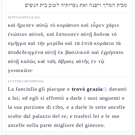
מבית המלך וישנה ואת נערותיה לטוב בית הנשים
SEPTUAGINTA (LXX)
καὶ ἤρεσεν αὐτῷ τὸ κοράσιον καὶ εὗρεν χάριν
ἐνώπιον αὐτοῦ, καὶ ἔσπευσεν αὐτῇ δοῦναι τὸ
σμῆγμα καὶ τὴν μερίδα καὶ τὰ ἑπτὰ κοράσια τὰ
ἀποδεδειγμένα αὐτῇ ἐκ βασιλικοῦ καὶ ἐχρήσατο
αὐτῇ καλῶς καὶ ταῖς ἅβραις αὐτῆς ἐν τῷ
γυναικῶνι·
LETTURA ORTODOSSA
La fanciulla gli piacque e
trovò grazia
davanti
ⓘ
a lui; ed egli si affrettò a darle i suoi unguenti e
la sua porzione di cibo, e a darle le sette ancelle
scelte dal palazzo del re; e trasferì lei e le sue
ancelle nella parte migliore del gineceo.