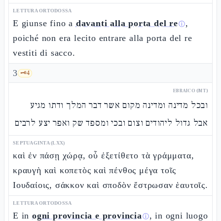
LETTURA ORTODOSSA
E giunse fino a
davanti alla porta del re
,
ⓘ
poiché non era lecito entrare alla porta del re
vestiti di sacco.
3
🗝️
4
EBRAICO (MT)
ובכל מדינה ומדינה מקום אשר דבר המלך ודתו מגיע
אבל גדול ליהודים וצום ובכי ומספד שק ואפר יצע לרבים
SEPTUAGINTA (LXX)
καὶ ἐν πάσῃ χώρᾳ, οὗ ἐξετίθετο τὰ γράμματα,
κραυγὴ καὶ κοπετὸς καὶ πένθος μέγα τοῖς
Ιουδαίοις, σάκκον καὶ σποδὸν ἔστρωσαν ἑαυτοῖς.
LETTURA ORTODOSSA
E in
ogni provincia e provincia
, in ogni luogo
ⓘ