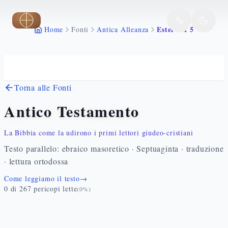
Vai al contenuto principale
Ester 4 1 5
Home
Fonti
Antica Alleanza
Torna alle Fonti
Antico Testamento
La Bibbia come la udirono i primi lettori giudeo-cristiani
Testo parallelo: ebraico masoretico · Septuaginta · traduzione
· lettura ortodossa
Come leggiamo il testo
→
0
di
267
pericopi lette
(
0
%)