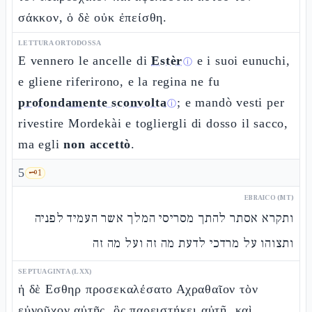
σάκκον, ὁ δὲ οὐκ ἐπείσθη.
LETTURA ORTODOSSA
E vennero le ancelle di
Estèr
e i suoi eunuchi,
ⓘ
e gliene riferirono, e la regina ne fu
profondamente sconvolta
; e mandò vesti per
ⓘ
rivestire Mordekài e togliergli di dosso il sacco,
ma egli
non accettò
.
5
🗝️
1
EBRAICO (MT)
ותקרא אסתר להתך מסריסי המלך אשר העמיד לפניה
ותצוהו על מרדכי לדעת מה זה ועל מה זה
SEPTUAGINTA (LXX)
ἡ δὲ Εσθηρ προσεκαλέσατο Αχραθαῖον τὸν
εὐνοῦχον αὐτῆς, ὃς παρειστήκει αὐτῇ, καὶ