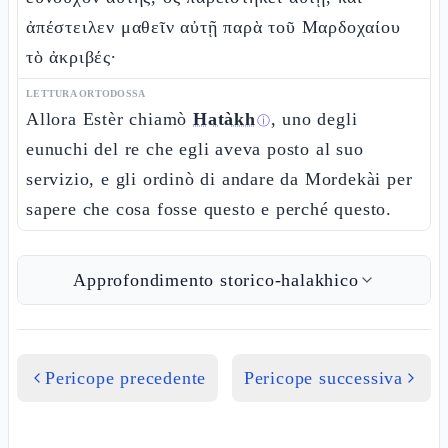
ἀπέστειλεν μαθεῖν αὐτῇ παρὰ τοῦ Μαρδοχαίου
τὸ ἀκριβές·
LETTURA ORTODOSSA
Allora Estèr chiamò
Hatàkh
, uno degli
ⓘ
eunuchi del re che egli aveva posto al suo
servizio, e gli ordinò di andare da Mordekài per
sapere che cosa fosse questo e perché questo.
Approfondimento storico-halakhico
Pericope precedente
Pericope successiva