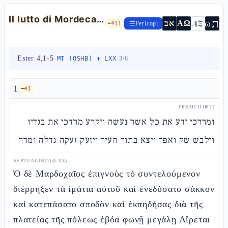
Il lutto di Mordecai e il grido del popolo — Est 4,1-5
ת
AZ
ω
אב
ΑΩ
🗝️
11
Pericopi
Ester 4,1-5
·
·
MT (OSHB) + LXX
3
/
6
1
🗝️
3
EBRAICO (MT)
ומרדכי ידע את כל אשר נעשה ויקרע מרדכי את בגדיו
וילבש שק ואפר ויצא בתוך העיר ויזעק זעקה גדלה ומרה
SEPTUAGINTA (LXX)
Ὁ δὲ Μαρδοχαῖος ἐπιγνοὺς τὸ συντελούμενον
διέρρηξεν τὰ ἱμάτια αὐτοῦ καὶ ἐνεδύσατο σάκκον
καὶ κατεπάσατο σποδὸν καὶ ἐκπηδήσας διὰ τῆς
πλατείας τῆς πόλεως ἐβόα φωνῇ μεγάλῃ Αἴρεται