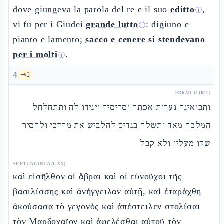
dove giungeva la parola del re e il suo
editto
,
ⓘ
vi fu per i Giudei
grande lutto
: digiuno e
ⓘ
pianto e lamento;
sacco e cenere si stendevano
per i molti
.
ⓘ
4
🗝️
2
EBRAICO (MT)
ותבואינה נערות אסתר וסריסיה ויגידו לה ותתחלחל
המלכה מאד ותשלח בגדים להלביש את מרדכי ולהסיר
שקו מעליו ולא קבל
SEPTUAGINTA (LXX)
καὶ εἰσῆλθον αἱ ἅβραι καὶ οἱ εὐνοῦχοι τῆς
βασιλίσσης καὶ ἀνήγγειλαν αὐτῇ, καὶ ἐταράχθη
ἀκούσασα τὸ γεγονὸς καὶ ἀπέστειλεν στολίσαι
τὸν Μαρδοχαῖον καὶ ἀφελέσθαι αὐτοῦ τὸν