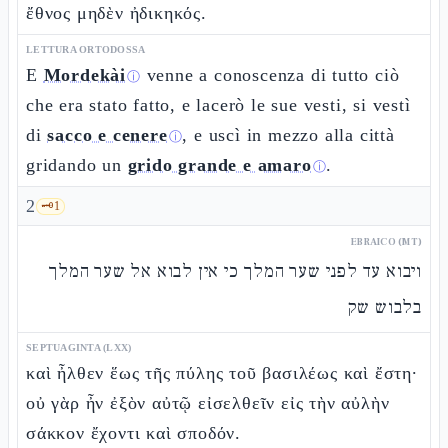
ἔθνος μηδὲν ἠδικηκός.
LETTURA ORTODOSSA
E
Mordekài
venne a conoscenza di tutto ciò
ⓘ
che era stato fatto, e lacerò le sue vesti, si vestì
di
sacco e cenere
, e uscì in mezzo alla città
ⓘ
gridando un
grido grande e amaro
.
ⓘ
2
🗝️
1
EBRAICO (MT)
ויבוא עד לפני שער המלך כי אין לבוא אל שער המלך
בלבוש שק
SEPTUAGINTA (LXX)
καὶ ἦλθεν ἕως τῆς πύλης τοῦ βασιλέως καὶ ἔστη·
οὐ γὰρ ἦν ἐξὸν αὐτῷ εἰσελθεῖν εἰς τὴν αὐλὴν
σάκκον ἔχοντι καὶ σποδόν.