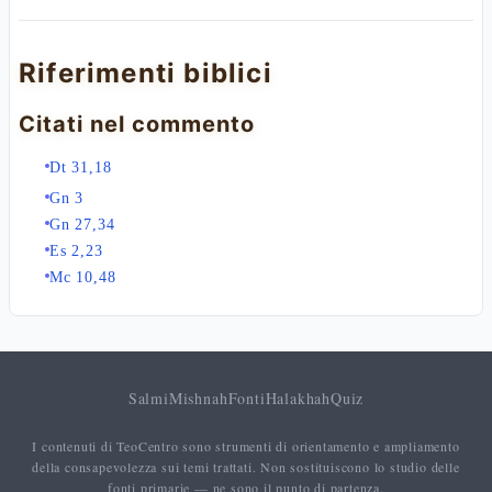
Riferimenti biblici
Citati nel commento
Dt 31,18
Gn 3
Gn 27,34
Es 2,23
Mc 10,48
Salmi
Mishnah
Fonti
Halakhah
Quiz
I contenuti di TeoCentro sono strumenti di orientamento e ampliamento
della consapevolezza sui temi trattati. Non sostituiscono lo studio delle
fonti primarie — ne sono il punto di partenza.