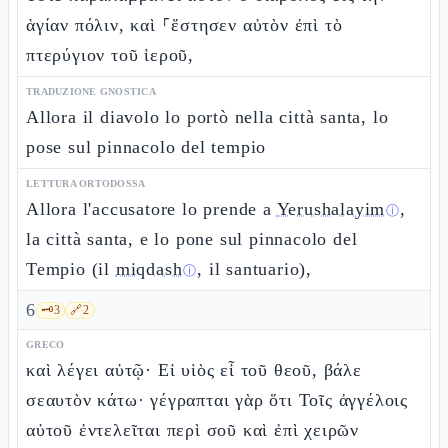
ἁγίαν πόλιν, καὶ ⸀ἔστησεν αὐτὸν ἐπὶ τὸ
πτερύγιον τοῦ ἱεροῦ,
TRADUZIONE GNOSTICA
Allora il diavolo lo portò nella città santa, lo
pose sul pinnacolo del tempio
LETTURA ORTODOSSA
Allora l'accusatore lo prende a
Yerushalayim
,
ⓘ
la città santa, e lo pone sul pinnacolo del
Tempio (il
miqdash
, il santuario),
ⓘ
6
🗝️
3
🔗
2
GRECO
καὶ λέγει αὐτῷ· Εἰ υἱὸς εἶ τοῦ θεοῦ, βάλε
σεαυτὸν κάτω· γέγραπται γὰρ ὅτι Τοῖς ἀγγέλοις
αὐτοῦ ἐντελεῖται περὶ σοῦ καὶ ἐπὶ χειρῶν