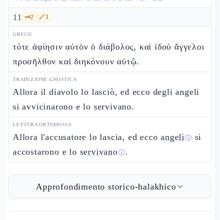
11
🗝️
2
🔗
3
GRECO
τότε ἀφίησιν αὐτὸν ὁ διάβολος, καὶ ἰδοὺ ἄγγελοι
προσῆλθον καὶ διηκόνουν αὐτῷ.
TRADUZIONE GNOSTICA
Allora il diavolo lo lasciò, ed ecco degli angeli
si avvicinarono e lo servivano.
LETTURA ORTODOSSA
Allora l'accusatore lo lascia, ed ecco
angeli
si
ⓘ
accostarono e lo
servivano
.
ⓘ
Approfondimento storico-halakhico