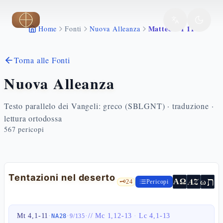
Vai al contenuto principale
Matteo 4 1 11
Home
Fonti
Nuova Alleanza
Torna alle Fonti
Nuova Alleanza
Testo parallelo dei Vangeli: greco (SBLGNT) · traduzione ·
lettura ortodossa
567
pericopi
Tentazioni nel deserto
ת
AZ
ω
ΑΩ
🗝️
24
Pericopi
Mt 4,1-11
·
·
·
//
Mc 1,12-13
·
Lc 4,1-13
NA28
9
/
135