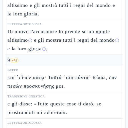
altissimo e gli mostrò tutti i regni del mondo e
la loro gloria,
LETTURA ORTODOSSA
Di nuovo l'accusatore lo prende su un
monte
altissimo
e gli mostra tutti i
regni del mondo
ⓘ
ⓘ
e la loro
gloria
,
ⓘ
9
🗝️
2
GRECO
καὶ ⸀εἶπεν αὐτῷ· Ταῦτά ⸂σοι πάντα⸃ δώσω, ἐὰν
πεσὼν προσκυνήσῃς μοι.
TRADUZIONE GNOSTICA
e gli disse: «Tutte queste cose ti darò, se
prostrandoti mi adorerai».
LETTURA ORTODOSSA