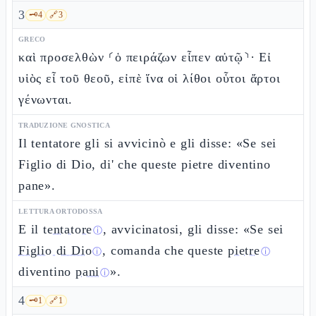
3
🗝️
4
🔗
3
GRECO
καὶ προσελθὼν ⸂ὁ πειράζων εἶπεν αὐτῷ⸃· Εἰ
υἱὸς εἶ τοῦ θεοῦ, εἰπὲ ἵνα οἱ λίθοι οὗτοι ἄρτοι
γένωνται.
TRADUZIONE GNOSTICA
Il tentatore gli si avvicinò e gli disse: «Se sei
Figlio di Dio, di' che queste pietre diventino
pane».
LETTURA ORTODOSSA
E il
tentatore
, avvicinatosi, gli disse: «Se sei
ⓘ
Figlio di Dio
, comanda che queste
pietre
ⓘ
ⓘ
diventino
pani
».
ⓘ
4
🗝️
1
🔗
1