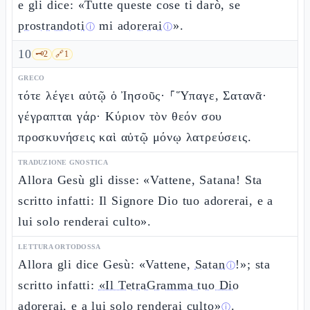
e gli dice: «Tutte queste cose ti darò, se
prostrandoti
mi
adorerai
».
ⓘ
ⓘ
10
🗝️
2
🔗
1
GRECO
τότε λέγει αὐτῷ ὁ Ἰησοῦς· ⸀Ὕπαγε, Σατανᾶ·
γέγραπται γάρ· Κύριον τὸν θεόν σου
προσκυνήσεις καὶ αὐτῷ μόνῳ λατρεύσεις.
TRADUZIONE GNOSTICA
Allora Gesù gli disse: «Vattene, Satana! Sta
scritto infatti: Il Signore Dio tuo adorerai, e a
lui solo renderai culto».
LETTURA ORTODOSSA
Allora gli dice Gesù: «Vattene,
Satan
!»; sta
ⓘ
scritto infatti:
«Il TetraGramma tuo Dio
adorerai, e a lui solo renderai culto»
.
ⓘ