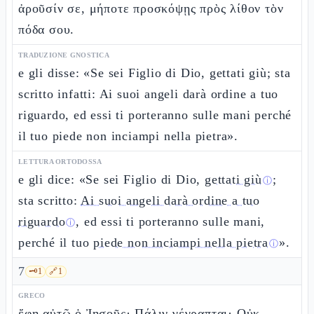
ἀροῦσίν σε, μήποτε προσκόψῃς πρὸς λίθον τὸν
πόδα σου.
TRADUZIONE GNOSTICA
e gli disse: «Se sei Figlio di Dio, gettati giù; sta
scritto infatti: Ai suoi angeli darà ordine a tuo
riguardo, ed essi ti porteranno sulle mani perché
il tuo piede non inciampi nella pietra».
LETTURA ORTODOSSA
e gli dice: «Se sei Figlio di Dio,
gettati giù
;
ⓘ
sta scritto:
Ai suoi angeli darà ordine a tuo
riguardo
, ed essi ti porteranno sulle mani,
ⓘ
perché il tuo
piede non inciampi nella pietra
».
ⓘ
7
🗝️
1
🔗
1
GRECO
ἔφη αὐτῷ ὁ Ἰησοῦς· Πάλιν γέγραπται· Οὐκ