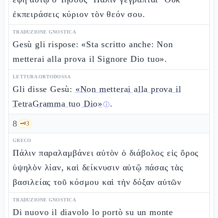
ἐκπειράσεις κύριον τὸν θεόν σου.
TRADUZIONE GNOSTICA
Gesù gli rispose: «Sta scritto anche: Non
metterai alla prova il Signore Dio tuo».
LETTURA ORTODOSSA
Gli disse Gesù:
«Non metterai alla prova il
TetraGramma tuo Dio»
.
ⓘ
8
🗝️
3
GRECO
Πάλιν παραλαμβάνει αὐτὸν ὁ διάβολος εἰς ὄρος
ὑψηλὸν λίαν, καὶ δείκνυσιν αὐτῷ πάσας τὰς
βασιλείας τοῦ κόσμου καὶ τὴν δόξαν αὐτῶν
TRADUZIONE GNOSTICA
Di nuovo il diavolo lo portò su un monte