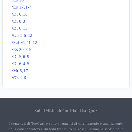
Es 16
Es 17,1-7
Dt 6,16
Dt 8,3
Dt 6,13
Gb 1,6-12
Sal 91,11-12
Es 20,2-5
Dt 5,6-9
Dt 6,4-5
Mt 5,17
Gb 1,6
Salmi
Mishnah
Fonti
Halakhah
Quiz
I contenuti di TeoCentro sono strumenti di orientamento e ampliamento
della consapevolezza sui temi trattati. Non sostituiscono lo studio delle