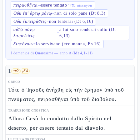
πειρασθῆναι
essere tentato
=
נסיון nissayón
Οὐκ ἐπ' ἄρτῳ μόνῳ
non di solo pane (Dt 8,3)
=
Οὐκ ἐκπειράσεις
non tenterai (Dt 6,16)
=
αὐτῷ μόνῳ
a lui solo renderai culto (Dt
=
λατρεύσεις
6,13)
διηκόνουν
lo servivano (eco manna, Es 16)
=
I domenica di Quaresima — anno A (Mt 4,1-11)
1
🗝️
2
🔗
4
GRECO
Τότε ὁ Ἰησοῦς ἀνήχθη εἰς τὴν ἔρημον ὑπὸ τοῦ
πνεύματος, πειρασθῆναι ὑπὸ τοῦ διαβόλου.
TRADUZIONE GNOSTICA
Allora Gesù fu condotto dallo Spirito nel
deserto, per essere tentato dal diavolo.
LETTURA ORTODOSSA