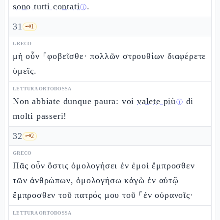
sono tutti contati
.
ⓘ
31
🗝️
1
GRECO
μὴ οὖν ⸀φοβεῖσθε· πολλῶν στρουθίων διαφέρετε
ὑμεῖς.
LETTURA ORTODOSSA
Non abbiate dunque paura: voi
valete più
di
ⓘ
molti passeri!
32
🗝️
2
GRECO
Πᾶς οὖν ὅστις ὁμολογήσει ἐν ἐμοὶ ἔμπροσθεν
τῶν ἀνθρώπων, ὁμολογήσω κἀγὼ ἐν αὐτῷ
ἔμπροσθεν τοῦ πατρός μου τοῦ ⸀ἐν οὐρανοῖς·
LETTURA ORTODOSSA