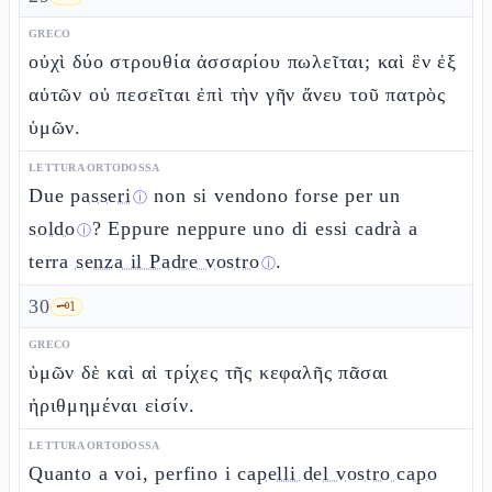
GRECO
οὐχὶ δύο στρουθία ἀσσαρίου πωλεῖται; καὶ ἓν ἐξ
αὐτῶν οὐ πεσεῖται ἐπὶ τὴν γῆν ἄνευ τοῦ πατρὸς
ὑμῶν.
LETTURA ORTODOSSA
Due
passeri
non si vendono forse per un
ⓘ
soldo
? Eppure neppure uno di essi cadrà a
ⓘ
terra
senza il Padre vostro
.
ⓘ
30
🗝️
1
GRECO
ὑμῶν δὲ καὶ αἱ τρίχες τῆς κεφαλῆς πᾶσαι
ἠριθμημέναι εἰσίν.
LETTURA ORTODOSSA
Quanto a voi, perfino i
capelli del vostro capo