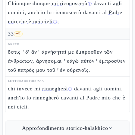
Chiunque dunque
mi riconoscerà
davanti agli
ⓘ
uomini, anch'io lo riconoscerò davanti al
Padre
mio che è nei cieli
;
ⓘ
33
🗝️
1
GRECO
ὅστις ⸂δ’ ἂν⸃ ἀρνήσηταί με ἔμπροσθεν τῶν
ἀνθρώπων, ἀρνήσομαι ⸂κἀγὼ αὐτὸν⸃ ἔμπροσθεν
τοῦ πατρός μου τοῦ ⸀ἐν οὐρανοῖς.
LETTURA ORTODOSSA
chi invece mi
rinnegherà
davanti agli uomini,
ⓘ
anch'io lo rinnegherò davanti al Padre mio che è
nei cieli.
Approfondimento storico-halakhico