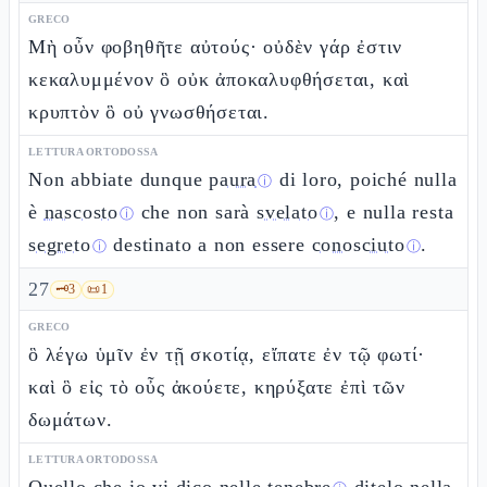
GRECO
Μὴ οὖν φοβηθῆτε αὐτούς· οὐδὲν γάρ ἐστιν
κεκαλυμμένον ὃ οὐκ ἀποκαλυφθήσεται, καὶ
κρυπτὸν ὃ οὐ γνωσθήσεται.
LETTURA ORTODOSSA
Non abbiate dunque
paura
di loro, poiché nulla
ⓘ
è
nascosto
che non sarà
svelato
, e nulla resta
ⓘ
ⓘ
segreto
destinato a non essere
conosciuto
.
ⓘ
ⓘ
27
🗝️
3
📜
1
GRECO
ὃ λέγω ὑμῖν ἐν τῇ σκοτίᾳ, εἴπατε ἐν τῷ φωτί·
καὶ ὃ εἰς τὸ οὖς ἀκούετε, κηρύξατε ἐπὶ τῶν
δωμάτων.
LETTURA ORTODOSSA