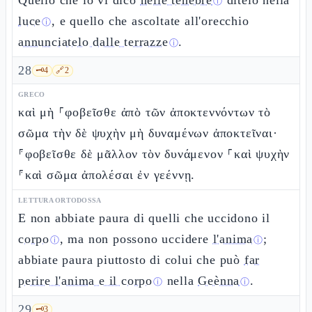
Quello che io vi dico
nelle tenebre
ditelo nella
ⓘ
luce
, e quello che ascoltate all'orecchio
ⓘ
annunciatelo dalle terrazze
.
ⓘ
28
🗝️
4
🔗
2
GRECO
καὶ μὴ ⸀φοβεῖσθε ἀπὸ τῶν ἀποκτεννόντων τὸ
σῶμα τὴν δὲ ψυχὴν μὴ δυναμένων ἀποκτεῖναι·
⸁φοβεῖσθε δὲ μᾶλλον τὸν δυνάμενον ⸀καὶ ψυχὴν
⸁καὶ σῶμα ἀπολέσαι ἐν γεέννῃ.
LETTURA ORTODOSSA
E non abbiate paura di quelli che uccidono il
corpo
, ma non possono uccidere
l'anima
;
ⓘ
ⓘ
abbiate paura piuttosto di colui che può
far
perire l'anima e il corpo
nella
Geènna
.
ⓘ
ⓘ
29
🗝️
3