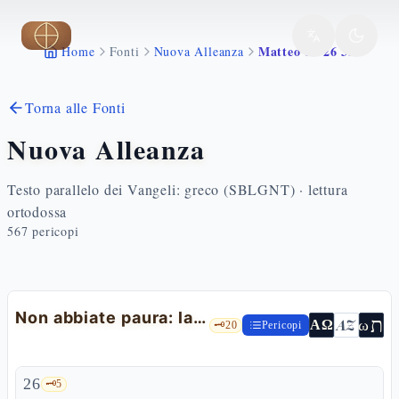
Vai al contenuto principale
Matteo 10 26 33
Home
Fonti
Nuova Alleanza
Torna alle Fonti
Nuova Alleanza
Testo parallelo dei Vangeli: greco (SBLGNT) · lettura
ortodossa
567
pericopi
Non abbiate paura: la confessione di fede
ת
AZ
ω
ΑΩ
🗝️
20
Pericopi
26
🗝️
5