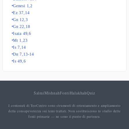
Genesi 1,2
Ez 37,14
Gn 12,3
Gn 22,18
Isaia 49,6
Mt 1,23
Is 7,14
Dn 7,13-14
Is 49,6
Salmi
Mishnah
Fonti
Halakhah
Quiz
I contenuti di TeoCentro sono strumenti di orientamento e ampliamento
della consapevolezza sui temi trattati. Non sostituiscono lo studio delle
fonti primarie — ne sono il punto di partenza.