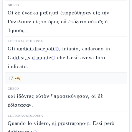
GRECO
Οἱ δὲ ἕνδεκα μαθηταὶ ἐπορεύθησαν εἰς τὴν
Γαλιλαίαν εἰς τὸ ὄρος οὗ ἐτάξατο αὐτοῖς ὁ
Ἰησοῦς,
LETTURA ORTODOSSA
Gli
undici discepoli
, intanto, andarono in
ⓘ
Galilea, sul monte
che Gesù aveva loro
ⓘ
indicato.
17
🗝️
2
GRECO
καὶ ἰδόντες αὐτὸν ⸀προσεκύνησαν, οἱ δὲ
ἐδίστασαν.
LETTURA ORTODOSSA
Quando lo videro,
si prostrarono
. Essi però
ⓘ