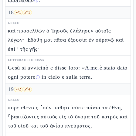
dubitarono
.
ⓘ
18
🗝️
1
🔗
1
GRECO
καὶ προσελθὼν ὁ Ἰησοῦς ἐλάλησεν αὐτοῖς
λέγων· Ἐδόθη μοι πᾶσα ἐξουσία ἐν οὐρανῷ καὶ
ἐπὶ ⸀τῆς γῆς·
LETTURA ORTODOSSA
Gesù si avvicinò e disse loro: «
A me è stato dato
ogni potere
in cielo e sulla terra.
ⓘ
19
🗝️
2
🔗
4
GRECO
πορευθέντες ⸀οὖν μαθητεύσατε πάντα τὰ ἔθνη,
⸀βαπτίζοντες αὐτοὺς εἰς τὸ ὄνομα τοῦ πατρὸς καὶ
τοῦ υἱοῦ καὶ τοῦ ἁγίου πνεύματος,