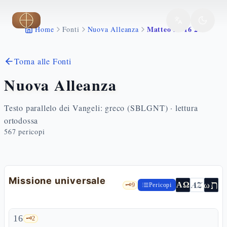
Vai al contenuto principale
Matteo 28 16 20
Home
Fonti
Nuova Alleanza
Torna alle Fonti
Nuova Alleanza
Testo parallelo dei Vangeli: greco (SBLGNT) · lettura
ortodossa
567
pericopi
Missione universale
ת
AZ
ω
ΑΩ
🗝️
9
Pericopi
16
🗝️
2