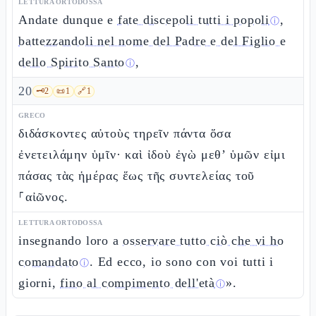
LETTURA ORTODOSSA
Andate dunque e
fate discepoli tutti i popoli
,
ⓘ
battezzandoli nel nome del Padre e del Figlio e
dello Spirito Santo
,
ⓘ
20
🗝️
2
📜
1
🔗
1
GRECO
διδάσκοντες αὐτοὺς τηρεῖν πάντα ὅσα
ἐνετειλάμην ὑμῖν· καὶ ἰδοὺ ἐγὼ μεθ’ ὑμῶν εἰμι
πάσας τὰς ἡμέρας ἕως τῆς συντελείας τοῦ
⸀αἰῶνος.
LETTURA ORTODOSSA
insegnando loro a
osservare tutto ciò che vi ho
comandato
. Ed ecco, io sono con voi tutti i
ⓘ
giorni,
fino al compimento dell'età
».
ⓘ