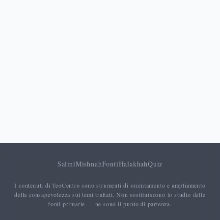
Salmi
Mishnah
Fonti
Halakhah
Quiz
I contenuti di TeoCentro sono strumenti di orientamento e ampliamento
della consapevolezza sui temi trattati. Non sostituiscono lo studio delle
fonti primarie — ne sono il punto di partenza.