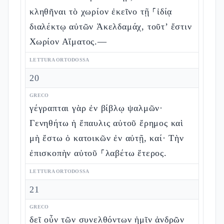
κληθῆναι τὸ χωρίον ἐκεῖνο τῇ ⸀ἰδίᾳ
διαλέκτῳ αὐτῶν Ἁκελδαμάχ, τοῦτ’ ἔστιν
Χωρίον Αἵματος.—
LETTURA ORTODOSSA
20
GRECO
γέγραπται γὰρ ἐν βίβλῳ ψαλμῶν·
Γενηθήτω ἡ ἔπαυλις αὐτοῦ ἔρημος καὶ
μὴ ἔστω ὁ κατοικῶν ἐν αὐτῇ, καί· Τὴν
ἐπισκοπὴν αὐτοῦ ⸀λαβέτω ἕτερος.
LETTURA ORTODOSSA
21
GRECO
δεῖ οὖν τῶν συνελθόντων ἡμῖν ἀνδρῶν