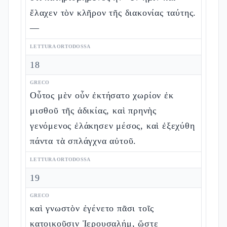
ἔλαχεν τὸν κλῆρον τῆς διακονίας ταύτης.
—
LETTURA ORTODOSSA
18
GRECO
Οὗτος μὲν οὖν ἐκτήσατο χωρίον ἐκ
μισθοῦ τῆς ἀδικίας, καὶ πρηνὴς
γενόμενος ἐλάκησεν μέσος, καὶ ἐξεχύθη
πάντα τὰ σπλάγχνα αὐτοῦ.
LETTURA ORTODOSSA
19
GRECO
καὶ γνωστὸν ἐγένετο πᾶσι τοῖς
κατοικοῦσιν Ἰερουσαλήμ, ὥστε