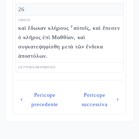
26
GRECO
καὶ ἔδωκαν κλήρους ⸀αὐτοῖς, καὶ ἔπεσεν
ὁ κλῆρος ἐπὶ Μαθθίαν, καὶ
συγκατεψηφίσθη μετὰ τῶν ἕνδεκα
ἀποστόλων.
LETTURA ORTODOSSA
Pericope
Pericope
precedente
successiva