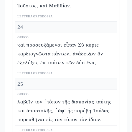
Ἰοῦστος, καὶ Μαθθίαν.
LETTURA ORTODOSSA
24
GRECO
καὶ προσευξάμενοι εἶπαν Σὺ κύριε
καρδιογνῶστα πάντων, ἀνάδειξον ὃν
ἐξελέξω, ἐκ τούτων τῶν δύο ἕνα,
LETTURA ORTODOSSA
25
GRECO
λαβεῖν τὸν ⸀τόπον τῆς διακονίας ταύτης
καὶ ἀποστολῆς, ⸀ἀφ’ ἧς παρέβη Ἰούδας
πορευθῆναι εἰς τὸν τόπον τὸν ἴδιον.
LETTURA ORTODOSSA