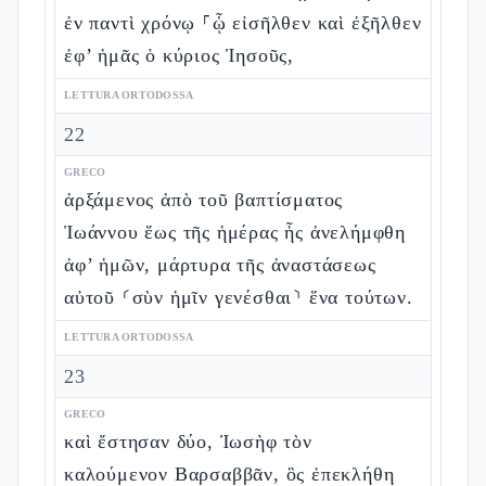
ἐν παντὶ χρόνῳ ⸀ᾧ εἰσῆλθεν καὶ ἐξῆλθεν
ἐφ’ ἡμᾶς ὁ κύριος Ἰησοῦς,
LETTURA ORTODOSSA
22
GRECO
ἀρξάμενος ἀπὸ τοῦ βαπτίσματος
Ἰωάννου ἕως τῆς ἡμέρας ἧς ἀνελήμφθη
ἀφ’ ἡμῶν, μάρτυρα τῆς ἀναστάσεως
αὐτοῦ ⸂σὺν ἡμῖν γενέσθαι⸃ ἕνα τούτων.
LETTURA ORTODOSSA
23
GRECO
καὶ ἔστησαν δύο, Ἰωσὴφ τὸν
καλούμενον Βαρσαββᾶν, ὃς ἐπεκλήθη