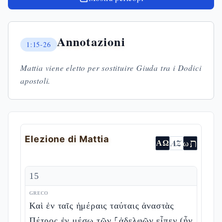
Annotazioni
1:15-26
Mattia viene eletto per sostituire Giuda tra i Dodici
apostoli.
Elezione di Mattia
ת
AZ
ω
ΑΩ
15
GRECO
Καὶ ἐν ταῖς ἡμέραις ταύταις ἀναστὰς
Πέτρος ἐν μέσῳ τῶν ⸀ἀδελφῶν εἶπεν (ἦν