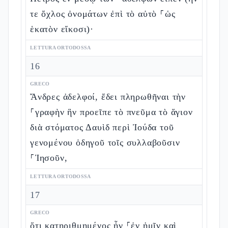
τε ὄχλος ὀνομάτων ἐπὶ τὸ αὐτὸ ⸀ὡς
ἑκατὸν εἴκοσι)·
LETTURA ORTODOSSA
16
GRECO
Ἄνδρες ἀδελφοί, ἔδει πληρωθῆναι τὴν
⸀γραφὴν ἣν προεῖπε τὸ πνεῦμα τὸ ἅγιον
διὰ στόματος Δαυὶδ περὶ Ἰούδα τοῦ
γενομένου ὁδηγοῦ τοῖς συλλαβοῦσιν
⸀Ἰησοῦν,
LETTURA ORTODOSSA
17
GRECO
ὅτι κατηριθμημένος ἦν ⸀ἐν ἡμῖν καὶ