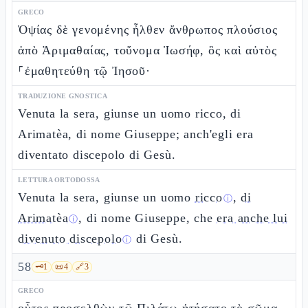
GRECO
Ὀψίας δὲ γενομένης ἦλθεν ἄνθρωπος πλούσιος
ἀπὸ Ἁριμαθαίας, τοὔνομα Ἰωσήφ, ὃς καὶ αὐτὸς
⸀ἐμαθητεύθη τῷ Ἰησοῦ·
TRADUZIONE GNOSTICA
Venuta la sera, giunse un uomo ricco, di
Arimatèa, di nome Giuseppe; anch'egli era
diventato discepolo di Gesù.
LETTURA ORTODOSSA
Venuta la sera, giunse un uomo
ricco
,
di
ⓘ
Arimatèa
, di nome Giuseppe, che
era anche lui
ⓘ
divenuto discepolo
di Gesù.
ⓘ
58
🗝️
1
📜
4
🔗
3
GRECO