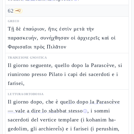
62
🗝️
2
GRECO
Τῇ δὲ ἐπαύριον, ἥτις ἐστὶν μετὰ τὴν
παρασκευήν, συνήχθησαν οἱ ἀρχιερεῖς καὶ οἱ
Φαρισαῖοι πρὸς Πιλᾶτον
TRADUZIONE GNOSTICA
Il giorno seguente, quello dopo la Parascève, si
riunirono presso Pilato i capi dei sacerdoti e i
farisei,
LETTURA ORTODOSSA
Il giorno dopo, che è
quello dopo la Parascève
— vale a dire lo shabbat stesso
, i sommi
ⓘ
sacerdoti del vertice templare (i kohanim ha-
gedolim, gli archiereîs) e i farisei (i perushim,