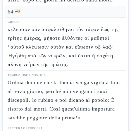
64
🗝️
3
GRECO
κέλευσον οὖν ἀσφαλισθῆναι τὸν τάφον ἕως τῆς
τρίτης ἡμέρας, μήποτε ἐλθόντες οἱ μαθηταὶ
⸀αὐτοῦ κλέψωσιν αὐτὸν καὶ εἴπωσιν τῷ λαῷ·
Ἠγέρθη ἀπὸ τῶν νεκρῶν, καὶ ἔσται ἡ ἐσχάτη
πλάνη χείρων τῆς πρώτης.
TRADUZIONE GNOSTICA
Ordina dunque che la tomba venga vigilata fino
al terzo giorno, perché non vengano i suoi
discepoli, lo rubino e poi dicano al popolo: È
risorto dai morti. Così quest'ultima impostura
sarebbe peggiore della prima!».
LETTURA ORTODOSSA