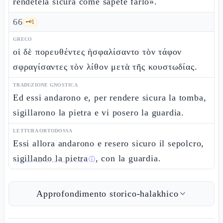
rendetela sicura come sapete farlo».
66
🗝️
1
GRECO
οἱ δὲ πορευθέντες ἠσφαλίσαντο τὸν τάφον
σφραγίσαντες τὸν λίθον μετὰ τῆς κουστωδίας.
TRADUZIONE GNOSTICA
Ed essi andarono e, per rendere sicura la tomba,
sigillarono la pietra e vi posero la guardia.
LETTURA ORTODOSSA
Essi allora andarono e resero sicuro il sepolcro,
sigillando la pietra
, con la guardia.
ⓘ
Approfondimento storico-halakhico