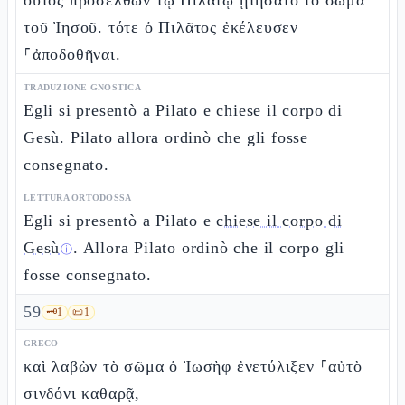
οὗτος προσελθὼν τῷ Πιλάτῳ ᾐτήσατο τὸ σῶμα
τοῦ Ἰησοῦ. τότε ὁ Πιλᾶτος ἐκέλευσεν
⸀ἀποδοθῆναι.
TRADUZIONE GNOSTICA
Egli si presentò a Pilato e chiese il corpo di
Gesù. Pilato allora ordinò che gli fosse
consegnato.
LETTURA ORTODOSSA
Egli si presentò a Pilato e
chiese il corpo di
Gesù
. Allora Pilato ordinò che il corpo gli
ⓘ
fosse consegnato.
59
🗝️
1
📜
1
GRECO
καὶ λαβὼν τὸ σῶμα ὁ Ἰωσὴφ ἐνετύλιξεν ⸀αὐτὸ
σινδόνι καθαρᾷ,