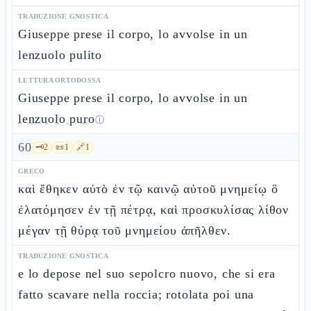
TRADUZIONE GNOSTICA
Giuseppe prese il corpo, lo avvolse in un
lenzuolo pulito
LETTURA ORTODOSSA
Giuseppe prese il corpo, lo avvolse in un
lenzuolo puro
ⓘ
60
🗝️
2
📜
1
🔗
1
GRECO
καὶ ἔθηκεν αὐτὸ ἐν τῷ καινῷ αὐτοῦ μνημείῳ ὃ
ἐλατόμησεν ἐν τῇ πέτρᾳ, καὶ προσκυλίσας λίθον
μέγαν τῇ θύρᾳ τοῦ μνημείου ἀπῆλθεν.
TRADUZIONE GNOSTICA
e lo depose nel suo sepolcro nuovo, che si era
fatto scavare nella roccia; rotolata poi una