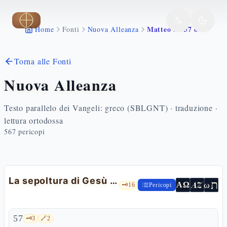
Vai al contenuto principale
Matteo 27 57 66
Home
Fonti
Nuova Alleanza
Torna alle Fonti
Nuova Alleanza
Testo parallelo dei Vangeli: greco (SBLGNT) · traduzione ·
lettura ortodossa
567
pericopi
La sepoltura di Gesù e la custodia del sepolcro
ת
AZ
ω
ΑΩ
🗝️
16
Pericopi
57
🗝️
3
🔗
2