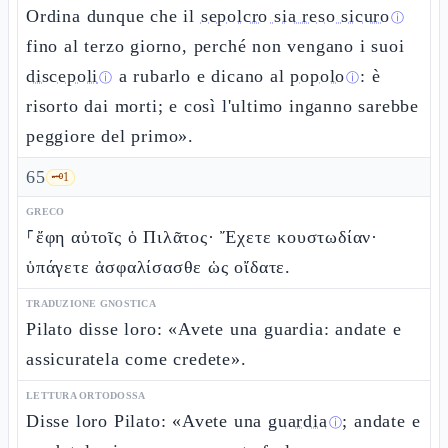
Ordina dunque che il
sepolcro sia reso sicuro
ⓘ
fino al terzo giorno, perché non vengano i suoi
discepoli
a rubarlo e dicano al
popolo
: è
ⓘ
ⓘ
risorto dai morti; e così l'ultimo inganno sarebbe
peggiore del primo».
65
🗝️
1
GRECO
⸀ἔφη αὐτοῖς ὁ Πιλᾶτος· Ἔχετε κουστωδίαν·
ὑπάγετε ἀσφαλίσασθε ὡς οἴδατε.
TRADUZIONE GNOSTICA
Pilato disse loro: «Avete una guardia: andate e
assicuratela come credete».
LETTURA ORTODOSSA
Disse loro Pilato: «Avete una
guardia
; andate e
ⓘ