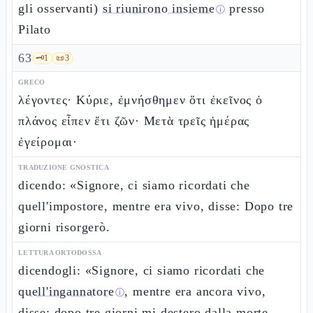
gli osservanti)
si riunirono insieme
presso
ⓘ
Pilato
63
🗝️
1
📜
3
GRECO
λέγοντες· Κύριε, ἐμνήσθημεν ὅτι ἐκεῖνος ὁ
πλάνος εἶπεν ἔτι ζῶν· Μετὰ τρεῖς ἡμέρας
ἐγείρομαι·
TRADUZIONE GNOSTICA
dicendo: «Signore, ci siamo ricordati che
quell'impostore, mentre era vivo, disse: Dopo tre
giorni risorgerò.
LETTURA ORTODOSSA
dicendogli: «Signore, ci siamo ricordati che
quell'ingannatore
, mentre era ancora vivo,
ⓘ
disse: dopo tre giorni mi destero dalla morte.