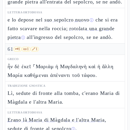
grande pietra all'entrata del sepolcro, se ne andò.
LETTURA ORTODOSSA
e lo depose nel
suo sepolcro nuovo
che si era
ⓘ
fatto scavare nella roccia;
rotolata una grande
pietra
all'ingresso del sepolcro, se ne andò.
ⓘ
61
🗝️
1
📜
1
🔗
1
GRECO
ἦν δὲ ἐκεῖ ⸀Μαριὰμ ἡ Μαγδαληνὴ καὶ ἡ ἄλλη
Μαρία καθήμεναι ἀπέναντι τοῦ τάφου.
TRADUZIONE GNOSTICA
Lì, sedute di fronte alla tomba, c'erano Maria di
Màgdala e l'altra Maria.
LETTURA ORTODOSSA
Erano là Maria di Màgdala e l'altra Maria,
sedute di fronte al sepolcro
.
ⓘ