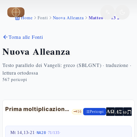
Vai al contenuto principale
Matteo 14 13 21
Home
Fonti
Nuova Alleanza
Torna alle Fonti
Nuova Alleanza
Testo parallelo dei Vangeli: greco (SBLGNT) · traduzione ·
lettura ortodossa
567
pericopi
Prima moltiplicazione dei pani
ת
AZ
ω
ΑΩ
🗝️
16
Pericopi
Mt 14,13-21
·
·
·
NA28
71
/
135