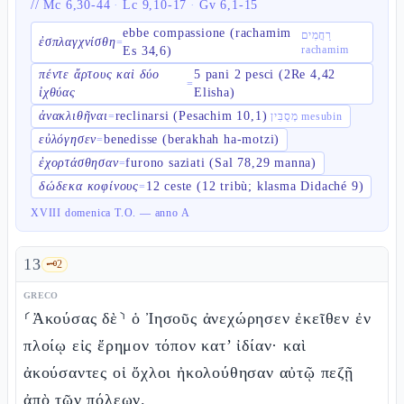
//
Mc 6,30-44
·
Lc 9,10-17
·
Gv 6,1-15
ebbe compassione (rachamim
רַחֲמִים
ἐσπλαγχνίσθη
=
rachamim
Es 34,6)
πέντε ἄρτους καὶ δύο
5 pani 2 pesci (2Re 4,42
=
ἰχθύας
Elisha)
ἀνακλιθῆναι
reclinarsi (Pesachim 10,1)
=
מְסֻבִּין mesubin
εὐλόγησεν
benedisse (berakhah ha-motzi)
=
ἐχορτάσθησαν
furono saziati (Sal 78,29 manna)
=
δώδεκα κοφίνους
12 ceste (12 tribù; klasma Didaché 9)
=
XVIII domenica T.O. — anno A
13
🗝️
2
GRECO
⸂Ἀκούσας δὲ⸃ ὁ Ἰησοῦς ἀνεχώρησεν ἐκεῖθεν ἐν
πλοίῳ εἰς ἔρημον τόπον κατ’ ἰδίαν· καὶ
ἀκούσαντες οἱ ὄχλοι ἠκολούθησαν αὐτῷ πεζῇ
ἀπὸ τῶν πόλεων.