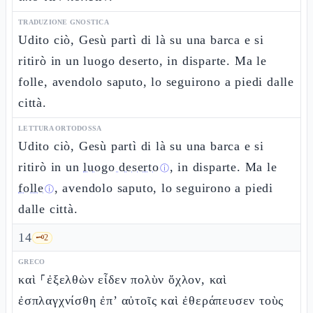
TRADUZIONE GNOSTICA
Udito ciò, Gesù partì di là su una barca e si
ritirò in un luogo deserto, in disparte. Ma le
folle, avendolo saputo, lo seguirono a piedi dalle
città.
LETTURA ORTODOSSA
Udito ciò, Gesù partì di là su una barca e si
ritirò in un
luogo deserto
, in disparte. Ma le
ⓘ
folle
, avendolo saputo, lo seguirono a piedi
ⓘ
dalle città.
14
🗝️
2
GRECO
καὶ ⸀ἐξελθὼν εἶδεν πολὺν ὄχλον, καὶ
ἐσπλαγχνίσθη ἐπ’ αὐτοῖς καὶ ἐθεράπευσεν τοὺς