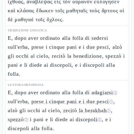
ἰχθύας, ἀναβλέψας εἰς τὸν οὐρανὸν εὐλόγησεν
καὶ κλάσας ἔδωκεν τοῖς μαθηταῖς τοὺς ἄρτους οἱ
δὲ μαθηταὶ τοῖς ὄχλοις.
TRADUZIONE GNOSTICA
E, dopo aver ordinato alla folla di sedersi
sull'erba, prese i cinque pani e i due pesci, alzò
gli occhi al cielo, recitò la benedizione, spezzò i
pani e li diede ai discepoli, e i discepoli alla
folla.
LETTURA ORTODOSSA
E, dopo aver ordinato alla folla di
adagiarsi
ⓘ
sull'erba,
prese i cinque pani e i due pesci
,
ⓘ
alzò gli occhi al cielo,
recitò la berakhah
,
ⓘ
spezzò
i pani e li diede ai
discepoli
, e i
ⓘ
ⓘ
discepoli alla folla.