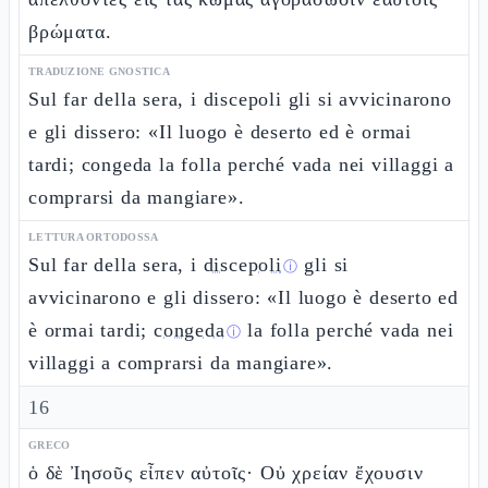
βρώματα.
TRADUZIONE GNOSTICA
Sul far della sera, i discepoli gli si avvicinarono
e gli dissero: «Il luogo è deserto ed è ormai
tardi; congeda la folla perché vada nei villaggi a
comprarsi da mangiare».
LETTURA ORTODOSSA
Sul far della sera, i
discepoli
gli si
ⓘ
avvicinarono e gli dissero: «Il luogo è deserto ed
è ormai tardi;
congeda
la folla perché vada nei
ⓘ
villaggi a comprarsi da mangiare».
16
GRECO
ὁ δὲ Ἰησοῦς εἶπεν αὐτοῖς· Οὐ χρείαν ἔχουσιν