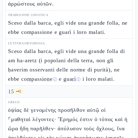
ἀρρώστους αὐτῶν.
TRADUZIONE GNOSTICA
Sceso dalla barca, egli vide una grande folla, ne
ebbe compassione e guarì i loro malati.
LETTURA ORTODOSSA
Sceso dalla barca, egli vide una grande folla di
am ha-aretz (i popolani della terra, non gli
ḥaverim osservanti delle norme di purità), ne
ebbe
compassione
e
guarì
i loro malati.
ⓘ
ⓘ
15
🗝️
2
GRECO
ὀψίας δὲ γενομένης προσῆλθον αὐτῷ οἱ
⸀μαθηταὶ λέγοντες· Ἔρημός ἐστιν ὁ τόπος καὶ ἡ
ὥρα ἤδη παρῆλθεν· ἀπόλυσον τοὺς ὄχλους, ἵνα
ἀπελθόντες εἰς τὰς κώμας ἀγοράσωσιν ἑαυτοῖς