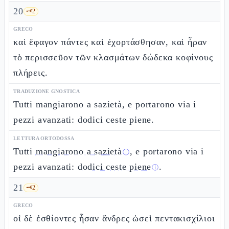
20
🗝️
2
GRECO
καὶ ἔφαγον πάντες καὶ ἐχορτάσθησαν, καὶ ἦραν
τὸ περισσεῦον τῶν κλασμάτων δώδεκα κοφίνους
πλήρεις.
TRADUZIONE GNOSTICA
Tutti mangiarono a sazietà, e portarono via i
pezzi avanzati: dodici ceste piene.
LETTURA ORTODOSSA
Tutti
mangiarono a sazietà
, e portarono via i
ⓘ
pezzi avanzati:
dodici ceste piene
.
ⓘ
21
🗝️
2
GRECO
οἱ δὲ ἐσθίοντες ἦσαν ἄνδρες ὡσεὶ πεντακισχίλιοι