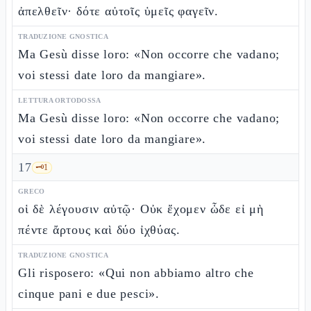
ἀπελθεῖν· δότε αὐτοῖς ὑμεῖς φαγεῖν.
TRADUZIONE GNOSTICA
Ma Gesù disse loro: «Non occorre che vadano;
voi stessi date loro da mangiare».
LETTURA ORTODOSSA
Ma Gesù disse loro: «Non occorre che vadano;
voi stessi date loro da mangiare».
17
🗝️
1
GRECO
οἱ δὲ λέγουσιν αὐτῷ· Οὐκ ἔχομεν ὧδε εἰ μὴ
πέντε ἄρτους καὶ δύο ἰχθύας.
TRADUZIONE GNOSTICA
Gli risposero: «Qui non abbiamo altro che
cinque pani e due pesci».