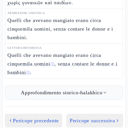
χωρὶς γυναικῶν καὶ παιδίων.
TRADUZIONE GNOSTICA
Quelli che avevano mangiato erano circa
cinquemila uomini, senza contare le donne e i
bambini.
LETTURA ORTODOSSA
Quelli che avevano mangiato erano
circa
cinquemila uomini
,
senza contare le donne e i
ⓘ
bambini
.
ⓘ
Approfondimento storico-halakhico
Pericope precedente
Pericope successiva