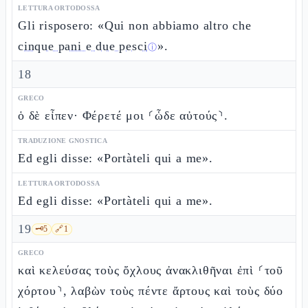
LETTURA ORTODOSSA
Gli risposero: «Qui non abbiamo altro che
cinque pani e due pesci
».
ⓘ
18
GRECO
ὁ δὲ εἶπεν· Φέρετέ μοι ⸂ὧδε αὐτούς⸃.
TRADUZIONE GNOSTICA
Ed egli disse: «Portàteli qui a me».
LETTURA ORTODOSSA
Ed egli disse: «Portàteli qui a me».
19
🗝️
5
🔗
1
GRECO
καὶ κελεύσας τοὺς ὄχλους ἀνακλιθῆναι ἐπὶ ⸂τοῦ
χόρτου⸃, λαβὼν τοὺς πέντε ἄρτους καὶ τοὺς δύο