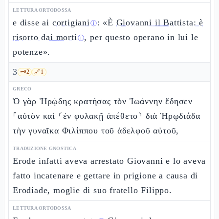
LETTURA ORTODOSSA
e disse ai
cortigiani
: «È
Giovanni il Battista: è
ⓘ
risorto dai morti
, per questo operano in lui le
ⓘ
potenze».
3
🗝️
2
🔗
1
GRECO
Ὁ γὰρ Ἡρῴδης κρατήσας τὸν Ἰωάννην ἔδησεν
⸀αὐτὸν καὶ ⸂ἐν φυλακῇ ἀπέθετο⸃ διὰ Ἡρῳδιάδα
τὴν γυναῖκα Φιλίππου τοῦ ἀδελφοῦ αὐτοῦ,
TRADUZIONE GNOSTICA
Erode infatti aveva arrestato Giovanni e lo aveva
fatto incatenare e gettare in prigione a causa di
Erodìade, moglie di suo fratello Filippo.
LETTURA ORTODOSSA