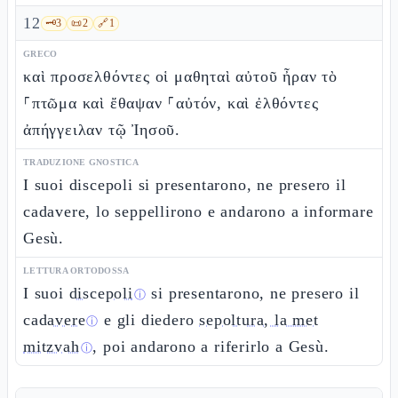
12
🗝️
3
📜
2
🔗
1
GRECO
καὶ προσελθόντες οἱ μαθηταὶ αὐτοῦ ἦραν τὸ
⸀πτῶμα καὶ ἔθαψαν ⸀αὐτόν, καὶ ἐλθόντες
ἀπήγγειλαν τῷ Ἰησοῦ.
TRADUZIONE GNOSTICA
I suoi discepoli si presentarono, ne presero il
cadavere, lo seppellirono e andarono a informare
Gesù.
LETTURA ORTODOSSA
I suoi
discepoli
si presentarono, ne presero il
ⓘ
cadavere
e gli diedero
sepoltura, la met
ⓘ
mitzvah
, poi andarono a riferirlo a Gesù.
ⓘ