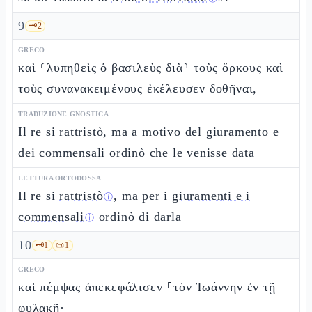
9
🗝️
2
GRECO
καὶ ⸂λυπηθεὶς ὁ βασιλεὺς διὰ⸃ τοὺς ὅρκους καὶ
τοὺς συνανακειμένους ἐκέλευσεν δοθῆναι,
TRADUZIONE GNOSTICA
Il re si rattristò, ma a motivo del giuramento e
dei commensali ordinò che le venisse data
LETTURA ORTODOSSA
Il re si
rattristò
, ma per i
giuramenti e i
ⓘ
commensali
ordinò di darla
ⓘ
10
🗝️
1
📜
1
GRECO
καὶ πέμψας ἀπεκεφάλισεν ⸀τὸν Ἰωάννην ἐν τῇ
φυλακῇ·