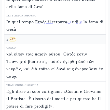
della fama di Gesù.
LETTURA ORTODOSSA
In quel tempo
Erode il tetrarca
udì
la fama di
ⓘ
ⓘ
Gesù
2
🗝️
2
GRECO
καὶ εἶπεν τοῖς παισὶν αὐτοῦ· Οὗτός ἐστιν
Ἰωάννης ὁ βαπτιστής· αὐτὸς ἠγέρθη ἀπὸ τῶν
νεκρῶν, καὶ διὰ τοῦτο αἱ δυνάμεις ἐνεργοῦσιν ἐν
αὐτῷ.
TRADUZIONE GNOSTICA
Egli disse ai suoi cortigiani: «Costui è Giovanni
il Battista. È risorto dai morti e per questo ha il
potere di fare prodigi!».