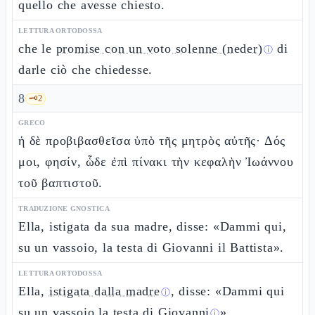
quello che avesse chiesto.
LETTURA ORTODOSSA
che le
promise con un voto solenne (neder)
di
ⓘ
darle ciò che chiedesse.
8
🗝️
2
GRECO
ἡ δὲ προβιβασθεῖσα ὑπὸ τῆς μητρὸς αὐτῆς· Δός
μοι, φησίν, ὧδε ἐπὶ πίνακι τὴν κεφαλὴν Ἰωάννου
τοῦ βαπτιστοῦ.
TRADUZIONE GNOSTICA
Ella, istigata da sua madre, disse: «Dammi qui,
su un vassoio, la testa di Giovanni il Battista».
LETTURA ORTODOSSA
Ella,
istigata dalla madre
, disse: «Dammi qui
ⓘ
su un vassoio la
testa di Giovanni
».
ⓘ