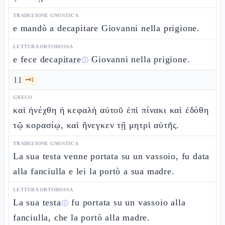
TRADUZIONE GNOSTICA
e mandò a decapitare Giovanni nella prigione.
LETTURA ORTODOSSA
e fece
decapitare
Giovanni nella prigione.
ⓘ
11
🗝️
1
GRECO
καὶ ἠνέχθη ἡ κεφαλὴ αὐτοῦ ἐπὶ πίνακι καὶ ἐδόθη
τῷ κορασίῳ, καὶ ἤνεγκεν τῇ μητρὶ αὐτῆς.
TRADUZIONE GNOSTICA
La sua testa venne portata su un vassoio, fu data
alla fanciulla e lei la portò a sua madre.
LETTURA ORTODOSSA
La sua
testa
fu portata su un vassoio alla
ⓘ
fanciulla, che la portò alla madre.