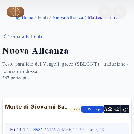
Vai al contenuto principale
Matteo 14 1 12
Home
Fonti
Nuova Alleanza
Torna alle Fonti
Nuova Alleanza
Testo parallelo dei Vangeli: greco (SBLGNT) · traduzione ·
lettura ortodossa
567
pericopi
Morte di Giovanni Battista
ת
AZ
ω
ΑΩ
🗝️
23
Pericopi
Mt 14,1-12
·
·
·
//
Mc 6,14-29
·
Lc 9,7-9
NA28
70
/
135