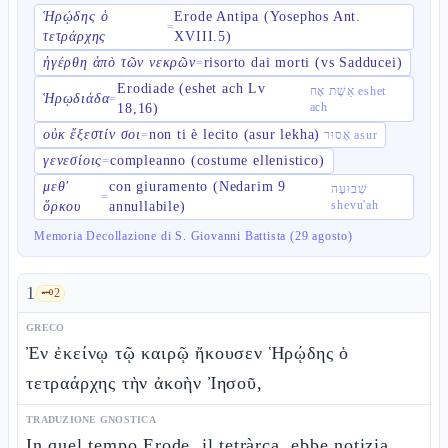
Ἡρῴδης ὁ
Erode Antipa (Yosephos Ant.
=
τετράρχης
XVIII.5)
ἠγέρθη ἀπὸ τῶν νεκρῶν
risorto dai morti (vs Sadducei)
=
Erodiade (eshet ach Lv
אֵשֶׁת אָח eshet
Ἡρῳδιάδα
=
ach
18,16)
οὐκ ἔξεστίν σοι
non ti è lecito (asur lekha)
=
אָסוּר asur
γενεσίοις
compleanno (costume ellenistico)
=
μεθ'
con giuramento (Nedarim 9
שְׁבוּעָה
=
shevu'ah
ὅρκου
annullabile)
Memoria Decollazione di S. Giovanni Battista (29 agosto)
1
🗝️
2
GRECO
Ἐν ἐκείνῳ τῷ καιρῷ ἤκουσεν Ἡρῴδης ὁ
τετραάρχης τὴν ἀκοὴν Ἰησοῦ,
TRADUZIONE GNOSTICA
In quel tempo Erode, il tetràrca, ebbe notizia