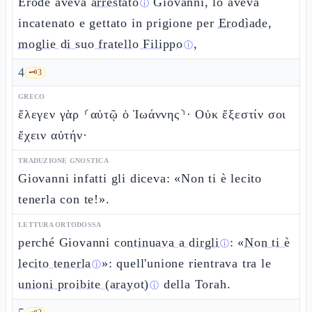
Erode aveva
arrestato
Giovanni, lo aveva
ⓘ
incatenato e gettato in prigione per
Erodìade,
moglie di suo fratello Filippo
,
ⓘ
4
🗝️
3
GRECO
ἔλεγεν γὰρ ⸂αὐτῷ ὁ Ἰωάννης⸃· Οὐκ ἔξεστίν σοι
ἔχειν αὐτήν·
TRADUZIONE GNOSTICA
Giovanni infatti gli diceva: «Non ti è lecito
tenerla con te!».
LETTURA ORTODOSSA
perché Giovanni
continuava a dirgli
: «
Non ti è
ⓘ
lecito tenerla
»: quell'unione rientrava tra le
ⓘ
unioni proibite (arayot)
della Torah.
ⓘ