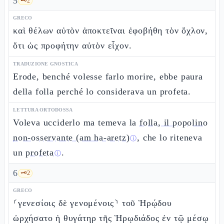
5
🗝️
2
GRECO
καὶ θέλων αὐτὸν ἀποκτεῖναι ἐφοβήθη τὸν ὄχλον,
ὅτι ὡς προφήτην αὐτὸν εἶχον.
TRADUZIONE GNOSTICA
Erode, benché volesse farlo morire, ebbe paura
della folla perché lo considerava un profeta.
LETTURA ORTODOSSA
Voleva ucciderlo ma temeva la
folla, il popolino
non-osservante (am ha-aretz)
, che lo riteneva
ⓘ
un
profeta
.
ⓘ
6
🗝️
2
GRECO
⸂γενεσίοις δὲ γενομένοις⸃ τοῦ Ἡρῴδου
ὠρχήσατο ἡ θυγάτηρ τῆς Ἡρῳδιάδος ἐν τῷ μέσῳ