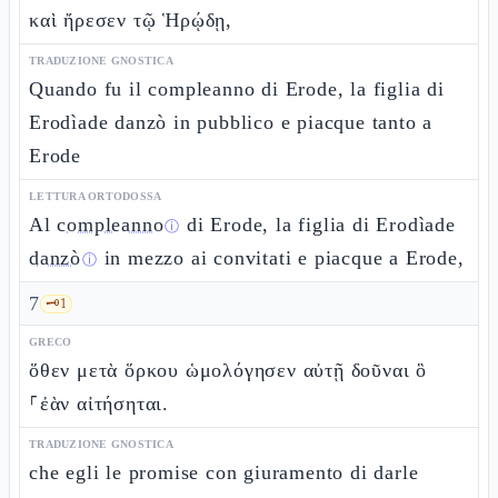
καὶ ἤρεσεν τῷ Ἡρῴδῃ,
TRADUZIONE GNOSTICA
Quando fu il compleanno di Erode, la figlia di
Erodìade danzò in pubblico e piacque tanto a
Erode
LETTURA ORTODOSSA
Al
compleanno
di Erode, la figlia di Erodìade
ⓘ
danzò
in mezzo ai convitati e piacque a Erode,
ⓘ
7
🗝️
1
GRECO
ὅθεν μετὰ ὅρκου ὡμολόγησεν αὐτῇ δοῦναι ὃ
⸀ἐὰν αἰτήσηται.
TRADUZIONE GNOSTICA
che egli le promise con giuramento di darle