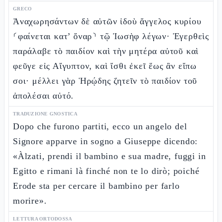
GRECO
Ἀναχωρησάντων δὲ αὐτῶν ἰδοὺ ἄγγελος κυρίου
⸂φαίνεται κατ’ ὄναρ⸃ τῷ Ἰωσὴφ λέγων· Ἐγερθεὶς
παράλαβε τὸ παιδίον καὶ τὴν μητέρα αὐτοῦ καὶ
φεῦγε εἰς Αἴγυπτον, καὶ ἴσθι ἐκεῖ ἕως ἂν εἴπω
σοι· μέλλει γὰρ Ἡρῴδης ζητεῖν τὸ παιδίον τοῦ
ἀπολέσαι αὐτό.
TRADUZIONE GNOSTICA
Dopo che furono partiti, ecco un angelo del
Signore apparve in sogno a Giuseppe dicendo:
«Àlzati, prendi il bambino e sua madre, fuggi in
Egitto e rimani là finché non te lo dirò; poiché
Erode sta per cercare il bambino per farlo
morire».
LETTURA ORTODOSSA