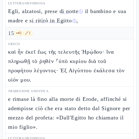
LETTURA ORTODOSSA
Egli, alzatosi, prese
di notte
il bambino e sua
ⓘ
madre e
si ritirò in Egitto
,
ⓘ
15
🗝️
3
🔗
1
GRECO
καὶ ἦν ἐκεῖ ἕως τῆς τελευτῆς Ἡρῴδου· ἵνα
πληρωθῇ τὸ ῥηθὲν ⸀ὑπὸ κυρίου διὰ τοῦ
προφήτου λέγοντος· Ἐξ Αἰγύπτου ἐκάλεσα τὸν
υἱόν μου.
TRADUZIONE GNOSTICA
e rimase là fino alla morte di Erode, affinché si
adempisse ciò che era stato detto dal Signore per
mezzo del profeta: «Dall'Egitto ho chiamato il
mio figlio».
LETTURA ORTODOSSA