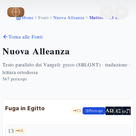
Vai al contenuto principale
Matteo 2 13 15
Home
Fonti
Nuova Alleanza
Torna alle Fonti
Nuova Alleanza
Testo parallelo dei Vangeli: greco (SBLGNT) · traduzione ·
lettura ortodossa
567
pericopi
Fuga in Egitto
ת
AZ
ω
ΑΩ
🗝️
15
Pericopi
13
🗝️
10