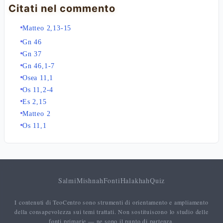
Citati nel commento
Matteo 2,13-15
Gn 46
Gn 37
Gn 46,1-7
Osea 11,1
Os 11,2-4
Es 2,15
Matteo 2
Os 11,1
Salmi
Mishnah
Fonti
Halakhah
Quiz
I contenuti di TeoCentro sono strumenti di orientamento e ampliamento
della consapevolezza sui temi trattati. Non sostituiscono lo studio delle
fonti primarie — ne sono il punto di partenza.