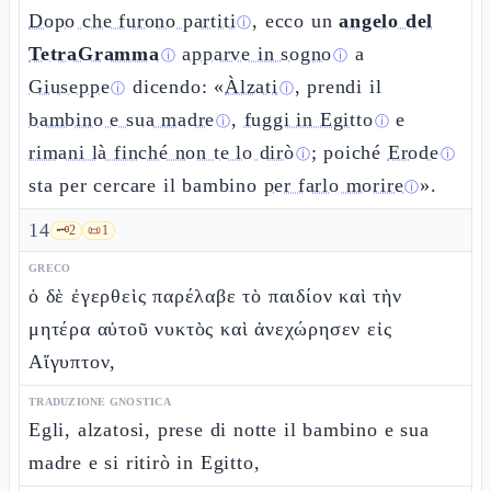
Dopo che furono partiti
, ecco un
angelo del
ⓘ
TetraGramma
apparve in sogno
a
ⓘ
ⓘ
Giuseppe
dicendo: «
Àlzati
, prendi il
ⓘ
ⓘ
bambino e sua madre
,
fuggi in Egitto
e
ⓘ
ⓘ
rimani là finché non te lo dirò
; poiché
Erode
ⓘ
ⓘ
sta per cercare il bambino
per farlo morire
».
ⓘ
14
🗝️
2
📜
1
GRECO
ὁ δὲ ἐγερθεὶς παρέλαβε τὸ παιδίον καὶ τὴν
μητέρα αὐτοῦ νυκτὸς καὶ ἀνεχώρησεν εἰς
Αἴγυπτον,
TRADUZIONE GNOSTICA
Egli, alzatosi, prese di notte il bambino e sua
madre e si ritirò in Egitto,