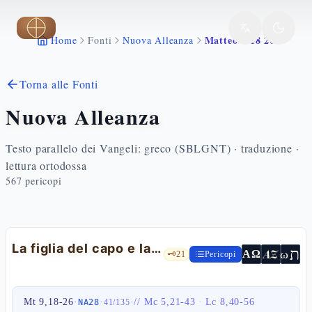
Vai al contenuto principale
Matteo 9 18 26
Home
Fonti
Nuova Alleanza
Torna alle Fonti
Nuova Alleanza
Testo parallelo dei Vangeli: greco (SBLGNT) · traduzione ·
lettura ortodossa
567
pericopi
La figlia del capo e la donna emorroissa
ת
AZ
ω
ΑΩ
🗝️
21
Pericopi
Mt 9,18-26
·
·
·
//
Mc 5,21-43
·
Lc 8,40-56
NA28
41
/
135