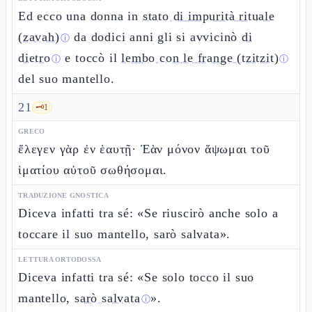
Ed ecco una donna in
stato di impurità rituale
(zavah)
da dodici anni gli si avvicinò
di
ⓘ
dietro
e toccò il
lembo con le frange (tzitzit)
ⓘ
ⓘ
del suo mantello.
21
🗝️
1
GRECO
ἔλεγεν γὰρ ἐν ἑαυτῇ· Ἐὰν μόνον ἅψωμαι τοῦ
ἱματίου αὐτοῦ σωθήσομαι.
TRADUZIONE GNOSTICA
Diceva infatti tra sé: «Se riuscirò anche solo a
toccare il suo mantello, sarò salvata».
LETTURA ORTODOSSA
Diceva infatti tra sé: «Se solo tocco il suo
mantello,
sarò salvata
».
ⓘ