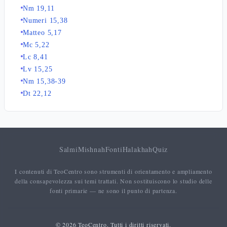
Nm 19,11
Numeri 15,38
Matteo 5,17
Mc 5,22
Lc 8,41
Lv 15,25
Nm 15,38-39
Dt 22,12
Salmi
Mishnah
Fonti
Halakhah
Quiz
I contenuti di TeoCentro sono strumenti di orientamento e ampliamento
della consapevolezza sui temi trattati. Non sostituiscono lo studio delle
fonti primarie — ne sono il punto di partenza.
© 2026 TeoCentro. Tutti i diritti riservati.