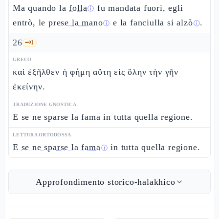
Ma quando la
folla
fu mandata fuori, egli
ⓘ
entrò, le
prese la mano
e la fanciulla si
alzò
.
ⓘ
ⓘ
26
🗝️
1
GRECO
καὶ ἐξῆλθεν ἡ φήμη αὕτη εἰς ὅλην τὴν γῆν
ἐκείνην.
TRADUZIONE GNOSTICA
E se ne sparse la fama in tutta quella regione.
LETTURA ORTODOSSA
E
se ne sparse la fama
in tutta quella regione.
ⓘ
Approfondimento storico-halakhico