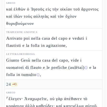
GRECO
καὶ ἐλθὼν ὁ Ἰησοῦς εἰς τὴν οἰκίαν τοῦ ἄρχοντος
καὶ ἰδὼν τοὺς αὐλητὰς καὶ τὸν ὄχλον
θορυβούμενον
TRADUZIONE GNOSTICA
Arrivato poi nella casa del capo e veduti i
flautisti e la folla in agitazione,
LETTURA ORTODOSSA
Giunto Gesù nella casa del capo, vide i
suonatori di flauto e le prefiche (aulētaí)
e la
ⓘ
folla in
tumulto
,
ⓘ
24
🗝️
3
GRECO
⸀ἔλεγεν· Ἀναχωρεῖτε, οὐ γὰρ ἀπέθανεν τὸ
κοράσιον ἀλλὰ καθεύδει· καὶ κατεγέλων αὐτοῦ.