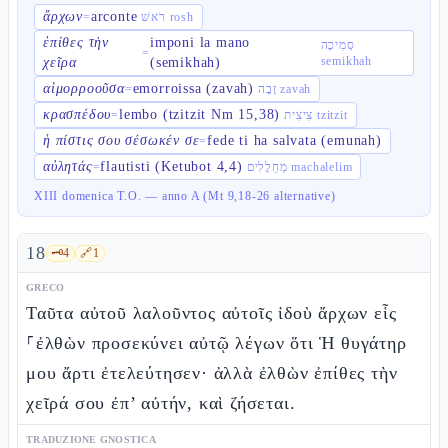
ἄρχων
arconte
=
רֹאשׁ rosh
ἐπίθες τὴν
imponi la mano
סְמִיכָה
=
semikhah
χεῖρα
(semikhah)
αἱμορροοῦσα
emorroissa (zavah)
=
זָבָה zavah
κρασπέδου
lembo (tzitzit Nm 15,38)
=
צִיצִית tzitzit
ἡ πίστις σου σέσωκέν σε
fede ti ha salvata (emunah)
=
αὐλητάς
flautisti (Ketubot 4,4)
=
מְחַלֲלִים machalelim
XIII domenica T.O. — anno A (Mt 9,18-26 alternative)
18
🗝️
4
🔗
1
GRECO
Ταῦτα αὐτοῦ λαλοῦντος αὐτοῖς ἰδοὺ ἄρχων εἷς
⸀ἐλθὼν προσεκύνει αὐτῷ λέγων ὅτι Ἡ θυγάτηρ
μου ἄρτι ἐτελεύτησεν· ἀλλὰ ἐλθὼν ἐπίθες τὴν
χεῖρά σου ἐπ’ αὐτήν, καὶ ζήσεται.
TRADUZIONE GNOSTICA