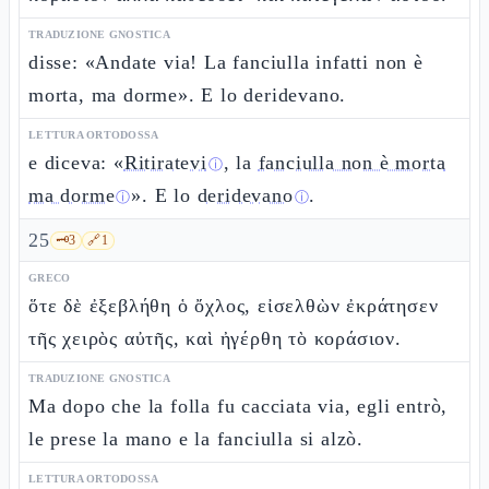
TRADUZIONE GNOSTICA
disse: «Andate via! La fanciulla infatti non è
morta, ma dorme». E lo deridevano.
LETTURA ORTODOSSA
e diceva: «
Ritiratevi
, la
fanciulla non è morta
ⓘ
ma dorme
». E lo
deridevano
.
ⓘ
ⓘ
25
🗝️
3
🔗
1
GRECO
ὅτε δὲ ἐξεβλήθη ὁ ὄχλος, εἰσελθὼν ἐκράτησεν
τῆς χειρὸς αὐτῆς, καὶ ἠγέρθη τὸ κοράσιον.
TRADUZIONE GNOSTICA
Ma dopo che la folla fu cacciata via, egli entrò,
le prese la mano e la fanciulla si alzò.
LETTURA ORTODOSSA