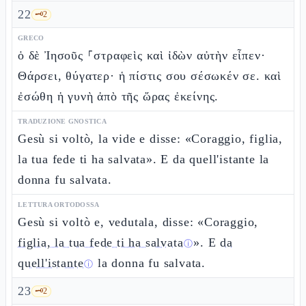
22
🗝️
2
GRECO
ὁ δὲ Ἰησοῦς ⸀στραφεὶς καὶ ἰδὼν αὐτὴν εἶπεν·
Θάρσει, θύγατερ· ἡ πίστις σου σέσωκέν σε. καὶ
ἐσώθη ἡ γυνὴ ἀπὸ τῆς ὥρας ἐκείνης.
TRADUZIONE GNOSTICA
Gesù si voltò, la vide e disse: «Coraggio, figlia,
la tua fede ti ha salvata». E da quell'istante la
donna fu salvata.
LETTURA ORTODOSSA
Gesù si voltò e, vedutala, disse: «Coraggio,
figlia, la tua fede ti ha salvata
». E
da
ⓘ
quell'istante
la donna fu salvata.
ⓘ
23
🗝️
2