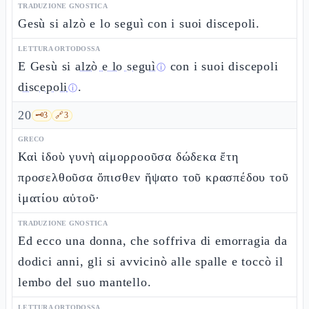
TRADUZIONE GNOSTICA
Gesù si alzò e lo seguì con i suoi discepoli.
LETTURA ORTODOSSA
E Gesù si
alzò e lo seguì
con i suoi discepoli
ⓘ
discepoli
.
ⓘ
20
🗝️
3
🔗
3
GRECO
Καὶ ἰδοὺ γυνὴ αἱμορροοῦσα δώδεκα ἔτη
προσελθοῦσα ὄπισθεν ἥψατο τοῦ κρασπέδου τοῦ
ἱματίου αὐτοῦ·
TRADUZIONE GNOSTICA
Ed ecco una donna, che soffriva di emorragia da
dodici anni, gli si avvicinò alle spalle e toccò il
lembo del suo mantello.
LETTURA ORTODOSSA