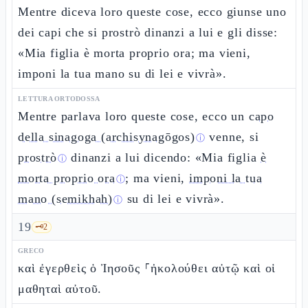
Mentre diceva loro queste cose, ecco giunse uno
dei capi che si prostrò dinanzi a lui e gli disse:
«Mia figlia è morta proprio ora; ma vieni,
imponi la tua mano su di lei e vivrà».
LETTURA ORTODOSSA
Mentre parlava loro queste cose, ecco un
capo
della sinagoga (archisynagōgos)
venne, si
ⓘ
prostrò
dinanzi a lui dicendo: «Mia figlia
è
ⓘ
morta proprio ora
; ma vieni,
imponi la tua
ⓘ
mano (semikhah)
su di lei e vivrà».
ⓘ
19
🗝️
2
GRECO
καὶ ἐγερθεὶς ὁ Ἰησοῦς ⸀ἠκολούθει αὐτῷ καὶ οἱ
μαθηταὶ αὐτοῦ.