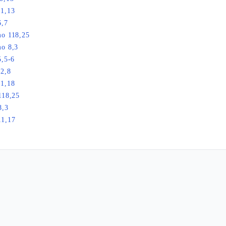
21,13
6,7
mo 118,25
o 8,3
5,5-6
2,8
21,18
118,25
8,3
11,17