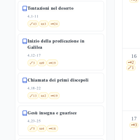
🗝️
5
Tentazioni nel deserto
4,1-11
🔗
43
📜
3
🗝️
24
Inizio della predicazione in
Galilea
4,12-17
16
🗝️
2
🔗
3
📜
9
🗝️
19
🔗
1
Chiamata dei primi discepoli
4,18-22
🔗
13
📜
2
🗝️
19
Gesù insegna e guarisce
17
4,23-25
🗝️
3
🔗
5
📜
4
🗝️
18