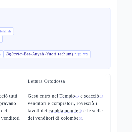
בֵּ beit tefillah
m
Βηθανία
Bet-Anyah (fuori techum)
im
=
בֵּית עַנְיָה
Lettura Ortodossa
ciò tutti
Gesù entrò nel
Tempio
e
scacciò
ⓘ
ⓘ
mpravano
venditori e compratori, rovesciò i
 dei
tavoli dei
cambiamonete
e le sedie
ⓘ
 venditori
dei
venditori di colombe
,
ⓘ