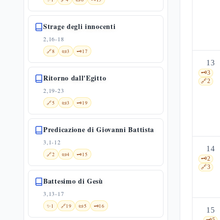
Strage degli innocenti
2,16-18
🔗
8
📜
3
🗝️
17
13
🗝️
3
Ritorno dall'Egitto
🔗
2
2,19-23
🔗
5
📜
3
🗝️
19
Predicazione di Giovanni Battista
3,1-12
14
🔗
2
📜
4
🗝️
15
🗝️
2
🔗
3
Battesimo di Gesù
3,13-17
✨
1
🔗
19
📜
5
🗝️
16
15