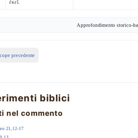
ἐκεῖ.
Approfondimento storico-ha
icope precedente
erimenti biblici
ti nel commento
eo 21,12-17
0,13