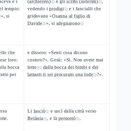
aceva e i
(archiereîs)
e gli
scribi (soferim)
,
ⓘ
ⓘ
el tempio:
vedendo i
prodigi
e i fanciulli che
ⓘ
», si
gridavano «
Osanna al figlio di
Davide
», si
sdegnarono
ⓘ
ⓘ
ello che
e dissero: «Senti cosa dicono
ose loro:
costoro?». Gesù: «Sì. Non avete mai
alla bocca
letto
:
dalla bocca dei bimbi e dei
ⓘ
ratto per
lattanti ti sei procurato una lode
?».
ⓘ
erso
Li
lasciò
e uscì dalla città verso
ⓘ
otte.
Betània
, e là
pernottò
.
ⓘ
ⓘ