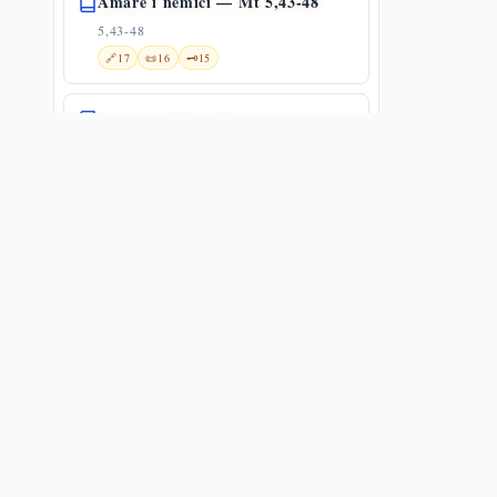
Amare i nemici — Mt 5,43-48
5,43-48
🔗
17
📜
16
🗝️
15
La vera religiosità
6,1-18
🌀
1
📜
7
🗝️
25
I due tesori e i due padroni:
l'occhio generoso — Mt 6,19-24
6,19-24
🔗
2
📜
9
🗝️
15
I veri tesori e le preoccupazioni
6,19-34
🔗
8
📜
12
🗝️
28
Non affannatevi: la fiducia e il