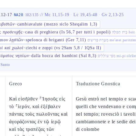
,12-17
·
·
·
//
Mc 11,15-19
·
Lc 19,45-48
·
Gv 2,13-25
NA28
102
/
135
υβιστῶν
cambiavalute (mezzo siclo Sheqalim 1,3)
=
ς προσευχῆς
casa di preghiera (Is 56,7 per tutti i popoli)
=
ית תְּפִלָּה
αιον λῃστῶν
spelonca di briganti (Ger 7,11)
=
מְעָרַת פָּרִיצִים me'arat paritzi
οὶ καὶ χωλοί
ciechi e zoppi (vs 2Sam 5,8 / 1QSa II)
=
τόματος νηπίων
dalla bocca dei bambini (Sal 8,3)
=
מִפִּי עוֹלְלִים mi-pi olel
 Santo
Greco
Traduzione Gnostica
Καὶ εἰσῆλθεν ⸀Ἰησοῦς εἰς
Gesù entrò nel tempio e scac
τὸ ⸀ἱερόν, καὶ ἐξέβαλεν
quelli che vendevano e co
πάντας τοὺς πωλοῦντας καὶ
nel tempio; rovesciò i tavoli
ἀγοράζοντας ἐν τῷ ἱερῷ
cambiamonete e le sedie dei
καὶ τὰς τραπέζας τῶν
di colombe