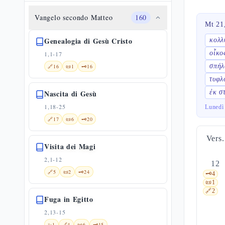
Vangelo secondo Matteo
160
Mt 21
Genealogia di Gesù Cristo
κολλ
οἶκο
1,1-17
σπήλ
🔗
16
📜
1
🗝️
16
τυφλ
Nascita di Gesù
ἐκ σ
1,18-25
Lunedì
🔗
17
📜
6
🗝️
20
Vers.
Visita dei Magi
2,1-12
12
🔗
5
📜
2
🗝️
24
🗝️
4
📜
1
🔗
2
Fuga in Egitto
2,13-15
✨
1
🔗
4
📜
6
🗝️
15