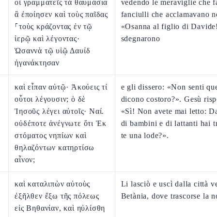
οἱ γραμματεῖς τὰ θαυμάσια
vedendo le meraviglie che f
ἃ ἐποίησεν καὶ τοὺς παῖδας
fanciulli che acclamavano n
⸀τοὺς κράζοντας ἐν τῷ
«Osanna al figlio di Davide!
ἱερῷ καὶ λέγοντας·
sdegnarono
Ὡσαννὰ τῷ υἱῷ Δαυίδ
ἠγανάκτησαν
καὶ εἶπαν αὐτῷ· Ἀκούεις τί
e gli dissero: «Non senti qu
οὗτοι λέγουσιν; ὁ δὲ
dicono costoro?». Gesù risp
Ἰησοῦς λέγει αὐτοῖς· Ναί.
«Sì! Non avete mai letto: D
οὐδέποτε ἀνέγνωτε ὅτι Ἐκ
di bambini e di lattanti hai t
στόματος νηπίων καὶ
te una lode?».
θηλαζόντων κατηρτίσω
αἶνον;
καὶ καταλιπὼν αὐτοὺς
Li lasciò e uscì dalla città v
ἐξῆλθεν ἔξω τῆς πόλεως
Betània, dove trascorse la n
εἰς Βηθανίαν, καὶ ηὐλίσθη