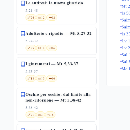
Le antitesi: la nuova giustizia
Mt 
5,21-48
Is 5
🔗
24
📜
12
🗝️
32
Sal
Salm
Adulterio e ripudio — Mt 5,27-32
Is 3
5,27-32
Lv 1
🔗
25
📜
14
🗝️
16
Lv 
Sal 
Sal 
I giuramenti — Mt 5,33-37
Mc 
5,33-37
🔗
18
📜
15
🗝️
16
Occhio per occhio: dal limite alla
non-ritorsione — Mt 5,38-42
5,38-42
🔗
21
📜
3
🗝️
16