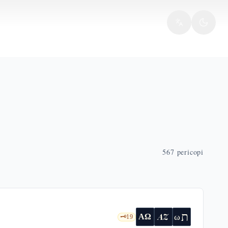
567
pericopi
ת
AZ
ω
ΑΩ
🗝️
19