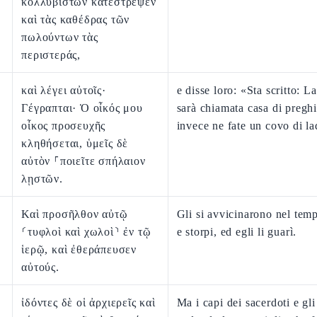
κολλυβιστῶν κατέστρεψεν
καὶ τὰς καθέδρας τῶν
πωλούντων τὰς
περιστεράς,
καὶ λέγει αὐτοῖς·
e disse loro: «Sta scritto: L
Γέγραπται· Ὁ οἶκός μου
sarà chiamata casa di preghi
οἶκος προσευχῆς
invece ne fate un covo di la
κληθήσεται, ὑμεῖς δὲ
αὐτὸν ⸀ποιεῖτε σπήλαιον
λῃστῶν.
Καὶ προσῆλθον αὐτῷ
Gli si avvicinarono nel temp
⸂τυφλοὶ καὶ χωλοὶ⸃ ἐν τῷ
e storpi, ed egli li guarì.
ἱερῷ, καὶ ἐθεράπευσεν
αὐτούς.
ἰδόντες δὲ οἱ ἀρχιερεῖς καὶ
Ma i capi dei sacerdoti e gli 