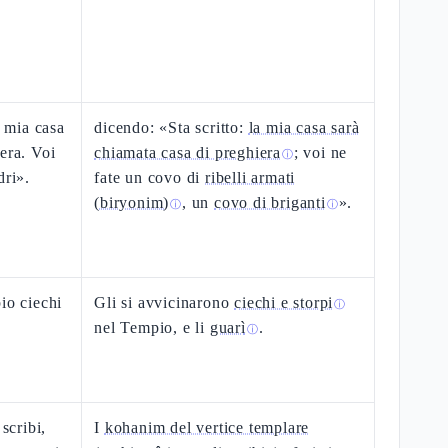
a mia casa
dicendo: «Sta scritto:
la mia casa sarà
era. Voi
chiamata casa di preghiera
; voi ne
ⓘ
dri».
fate un covo di
ribelli armati
(biryonim)
, un
covo di briganti
».
ⓘ
ⓘ
io ciechi
Gli si avvicinarono
ciechi e storpi
ⓘ
nel Tempio, e li
guarì
.
ⓘ
scribi,
I
kohanim del vertice templare