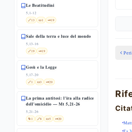
Le Beatitudini
5,1-12
🔗
13
📜
1
🗝️
19
Sale della terra e luce del mondo
5,13-16
🔗
19
🗝️
19
Per
Gesù e la Legge
5,17-20
🔗
1
📜
3
🗝️
20
Rif
La prima antitesi: l'ira alla radice
dell'omicidio — Mt 5,21-26
Cita
5,21-26
🌀
1
🔗
8
📜
5
🗝️
20
Matt
Es 3