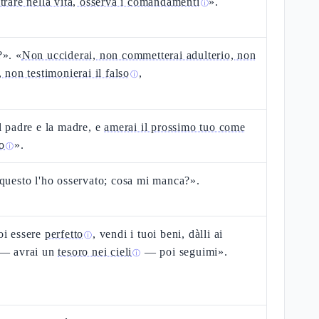
trare nella vita, osserva i comandamenti
».
ⓘ
?». «
Non ucciderai, non commetterai adulterio, non
, non testimonierai il falso
,
ⓘ
l padre e la madre, e
amerai il prossimo tuo come
so
».
ⓘ
questo l'ho osservato; cosa mi manca?».
oi essere
perfetto
, vendi i tuoi beni, dàlli ai
ⓘ
 — avrai un
tesoro nei cieli
— poi seguimi».
ⓘ