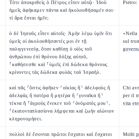
Τότε ἀποκριθεὶς ὁ Πέτρος εἶπεν αὐτῷ· Ἰδοὺ
Pietro:
ἡμεῖς ἀφήκαμεν πάντα καὶ ἠκολουθήσαμέν σοι·
τί ἄρα ἔσται ἡμῖν;
ὁ δὲ Ἰησοῦς εἶπεν αὐτοῖς· Ἀμὴν λέγω ὑμῖν ὅτι
«Nella
ὑμεῖς οἱ ἀκολουθήσαντές μοι ἐν τῇ
sul tro
παλιγγενεσίᾳ, ὅταν καθίσῃ ὁ υἱὸς τοῦ
governa
ἀνθρώπου ἐπὶ θρόνου δόξης αὐτοῦ,
⸀καθήσεσθε καὶ ⸀ὑμεῖς ἐπὶ δώδεκα θρόνους
κρίνοντες τὰς δώδεκα φυλὰς τοῦ Ἰσραήλ.
καὶ πᾶς ⸀ὅστις ἀφῆκεν ⸂οἰκίας ἢ⸃ ἀδελφοὺς ἢ
Chi avr
ἀδελφὰς ἢ πατέρα ἢ μητέρα ἢ ⸂γυναῖκα ἢ⸃
per il
τέκνα ἢ ⸀ἀγροὺς ἕνεκεν τοῦ ⸂ὀνόματός μου⸃,
vita et
⸀ἑκατονταπλασίονα λήμψεται καὶ ζωὴν αἰώνιον
κληρονομήσει.
πολλοὶ δὲ ἔσονται πρῶτοι ἔσχατοι καὶ ἔσχατοι
Molti
p