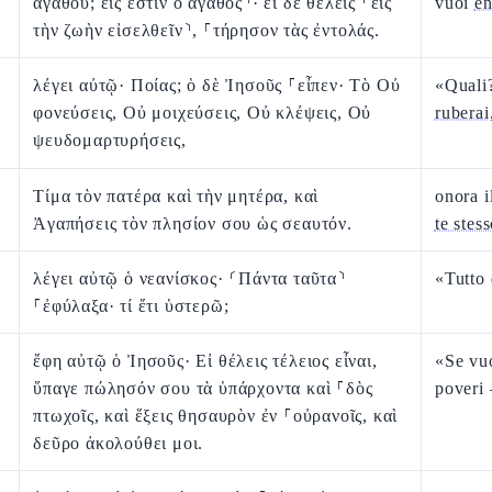
ἀγαθοῦ; εἷς ἐστιν ὁ ἀγαθός⸃· εἰ δὲ θέλεις ⸂εἰς
vuoi
en
τὴν ζωὴν εἰσελθεῖν⸃, ⸀τήρησον τὰς ἐντολάς.
λέγει αὐτῷ· Ποίας; ὁ δὲ Ἰησοῦς ⸀εἶπεν· Τὸ Οὐ
«Quali
φονεύσεις, Οὐ μοιχεύσεις, Οὐ κλέψεις, Οὐ
ruberai
ψευδομαρτυρήσεις,
Τίμα τὸν πατέρα καὶ τὴν μητέρα, καὶ
onora i
Ἀγαπήσεις τὸν πλησίον σου ὡς σεαυτόν.
te stes
λέγει αὐτῷ ὁ νεανίσκος· ⸂Πάντα ταῦτα⸃
«Tutto 
⸀ἐφύλαξα· τί ἔτι ὑστερῶ;
ἔφη αὐτῷ ὁ Ἰησοῦς· Εἰ θέλεις τέλειος εἶναι,
«Se vu
ὕπαγε πώλησόν σου τὰ ὑπάρχοντα καὶ ⸀δὸς
poveri
πτωχοῖς, καὶ ἕξεις θησαυρὸν ἐν ⸀οὐρανοῖς, καὶ
δεῦρο ἀκολούθει μοι.