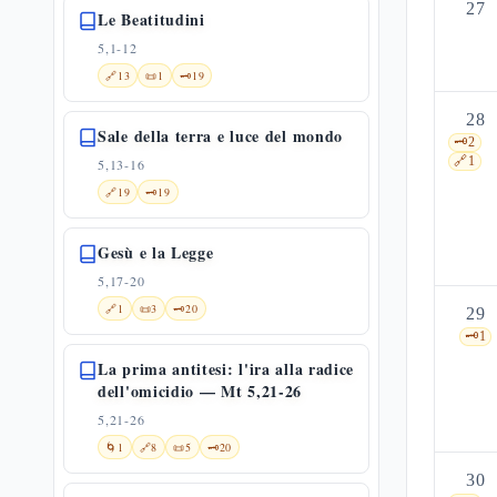
27
Le Beatitudini
5,1-12
🔗
13
📜
1
🗝️
19
28
Sale della terra e luce del mondo
🗝️
2
🔗
1
5,13-16
🔗
19
🗝️
19
Gesù e la Legge
5,17-20
🔗
1
📜
3
🗝️
20
29
🗝️
1
La prima antitesi: l'ira alla radice
dell'omicidio — Mt 5,21-26
5,21-26
🌀
1
🔗
8
📜
5
🗝️
20
30