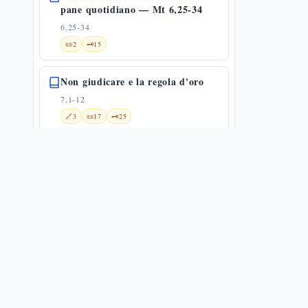
pane quotidiano — Mt 6,25-34
6,25-34
📜
2
🗝️
15
Non giudicare e la regola d'oro
7,1-12
🔗
3
📜
17
🗝️
25
Conclusione del Discorso della
Montagna
7,13-29
🔗
22
📜
5
🗝️
18
Guarigione del lebbroso
8,1-4
🔗
9
📜
5
🗝️
20