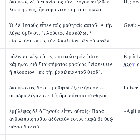
ἀκούσας δὲ ὁ νεανίσκος τὸν ⸀λόγον ἀπῆλθεν
Il giov
λυπούμενος, ἦν γὰρ ἔχων κτήματα πολλά.
Ὁ δὲ Ἰησοῦς εἶπεν τοῖς μαθηταῖς αὐτοῦ· Ἀμὴν
Gesù: «
λέγω ὑμῖν ὅτι ⸂πλούσιος δυσκόλως⸃
εἰσελεύσεται εἰς τὴν βασιλείαν τῶν οὐρανῶν·
πάλιν δὲ λέγω ὑμῖν, εὐκοπώτερόν ἐστιν
È più f
κάμηλον διὰ ⸀τρυπήματος ῥαφίδος ⸀εἰσελθεῖν
ago
c
ⓘ
ἢ πλούσιον ⸂εἰς τὴν βασιλείαν τοῦ θεοῦ⸃.
ἀκούσαντες δὲ οἱ ⸀μαθηταὶ ἐξεπλήσσοντο
I disce
σφόδρα λέγοντες· Τίς ἄρα δύναται σωθῆναι;
ἐμβλέψας δὲ ὁ Ἰησοῦς εἶπεν αὐτοῖς· Παρὰ
«
Agli u
ἀνθρώποις τοῦτο ἀδύνατόν ἐστιν, παρὰ δὲ θεῷ
πάντα δυνατά.