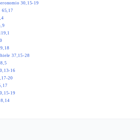
teronomio 30,15-19
a 65,17
,4
6,9
119,1
0
19,18
hiele 37,15-28
8,5
0,13-16
,17-20
5,17
0,15-19
18,14