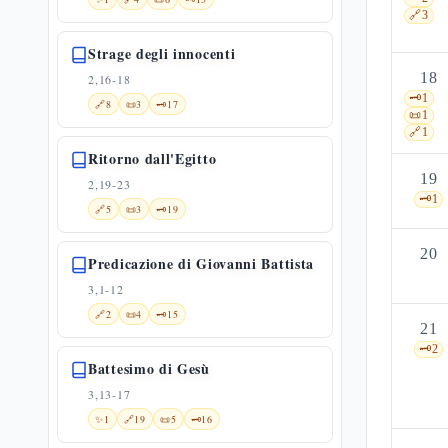
🔗
3
Strage degli innocenti
18
2,16-18
🗝️
1
🔗
8
📜
3
🗝️
17
📜
1
🔗
1
Ritorno dall'Egitto
19
2,19-23
🗝️
1
🔗
5
📜
3
🗝️
19
20
Predicazione di Giovanni Battista
3,1-12
🔗
2
📜
4
🗝️
15
21
🗝️
2
Battesimo di Gesù
3,13-17
✨
1
🔗
19
📜
5
🗝️
16