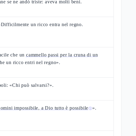
ane se ne andò triste: aveva molti beni.
Difficilmente un ricco entra nel regno.
acile che un
cammello passi per la cruna di un
he un ricco entri nel regno».
poli: «Chi può salvarsi?».
omini impossibile, a Dio tutto è possibile
».
ⓘ