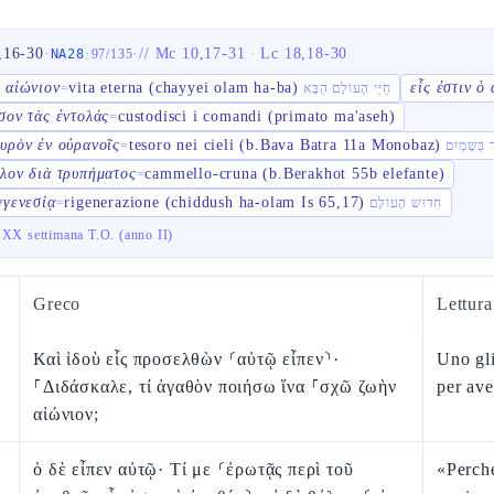
,16-30
·
·
·
//
Mc 10,17-31
·
Lc 18,18-30
NA28
97
/
135
 αἰώνιον
vita eterna (chayyei olam ha-ba)
εἷς ἐστιν ὁ
=
חַיֵּי הָעוֹלָם הַבָּא
σον τὰς ἐντολάς
custodisci i comandi (primato ma'aseh)
=
υρὸν ἐν οὐρανοῖς
tesoro nei cieli (b.Bava Batra 11a Monobaz)
=
λον διὰ τρυπήματος
cammello-cruna (b.Berakhot 55b elefante)
=
γγενεσίᾳ
rigenerazione (chiddush ha-olam Is 65,17)
=
חִדּוּשׁ הָעוֹלָם
 XX settimana T.O. (anno II)
Greco
Lettur
Καὶ ἰδοὺ εἷς προσελθὼν ⸂αὐτῷ εἶπεν⸃·
Uno gli
⸀Διδάσκαλε, τί ἀγαθὸν ποιήσω ἵνα ⸀σχῶ ζωὴν
per ave
αἰώνιον;
ὁ δὲ εἶπεν αὐτῷ· Τί με ⸂ἐρωτᾷς περὶ τοῦ
«Perch