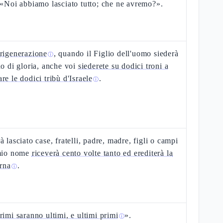
 «Noi abbiamo lasciato tutto; che ne avremo?».
rigenerazione
, quando il Figlio dell'uomo siederà
ⓘ
no di gloria, anche voi
siederete su dodici troni a
re le dodici tribù d'Israele
.
ⓘ
à lasciato case, fratelli, padre, madre, figli o campi
 mio nome
riceverà cento volte tanto ed erediterà la
erna
.
ⓘ
rimi saranno ultimi, e ultimi primi
».
ⓘ