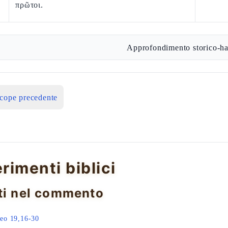
πρῶτοι.
Approfondimento storico-ha
icope precedente
erimenti biblici
ti nel commento
eo 19,16-30