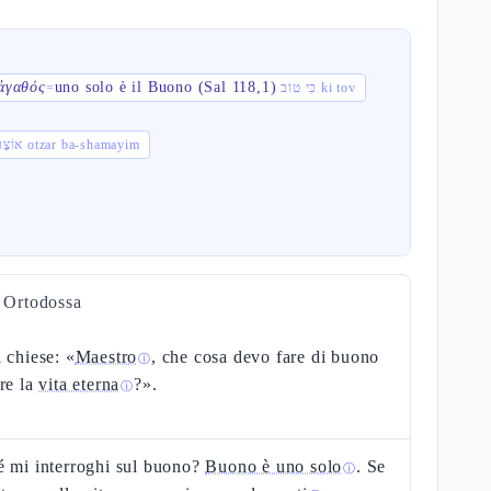
 ἀγαθός
uno solo è il Buono (Sal 118,1)
=
כִּי טוֹב ki tov
אוֹצָר בַּשָּׁמַיִם otzar ba-shamayim
a Ortodossa
 chiese: «
Maestro
, che cosa devo fare di buono
ⓘ
re la
vita eterna
?».
ⓘ
é mi interroghi sul buono?
Buono è uno solo
. Se
ⓘ