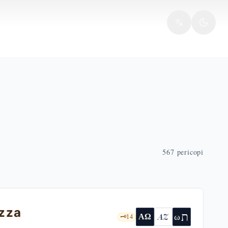
567
pericopi
ezza
ת
AZ
ω
ΑΩ
🗝️
14