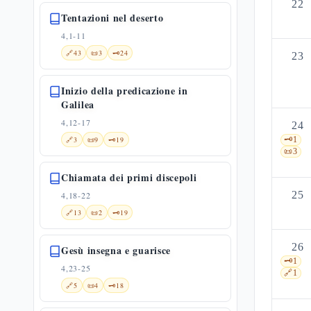
22
Tentazioni nel deserto
4,1-11
🔗
43
📜
3
🗝️
24
23
Inizio della predicazione in
Galilea
4,12-17
24
🔗
3
📜
9
🗝️
19
🗝️
1
📜
3
Chiamata dei primi discepoli
25
4,18-22
🔗
13
📜
2
🗝️
19
26
Gesù insegna e guarisce
🗝️
1
4,23-25
🔗
1
🔗
5
📜
4
🗝️
18