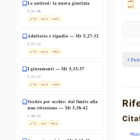
🗝️
1
Le antitesi: la nuova giustizia
📜
1
5,21-48
🔗
24
📜
12
🗝️
32
Adulterio e ripudio — Mt 5,27-32
5,27-32
🔗
25
📜
14
🗝️
16
Per
I giuramenti — Mt 5,33-37
5,33-37
🔗
18
📜
15
🗝️
16
Rif
Occhio per occhio: dal limite alla
non-ritorsione — Mt 5,38-42
5,38-42
Cita
🔗
21
📜
3
🗝️
16
Matt