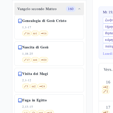
Vangelo secondo Matteo
160
Mt 19
Genealogia di Gesù Cristo
ζωὴν
τήρη
1,1-17
θησα
🔗
16
📜
1
🗝️
16
κάμη
Nascita di Gesù
παλι
1,18-25
Lunedì
🔗
17
📜
6
🗝️
20
Vers.
Visita dei Magi
2,1-12
16
🔗
5
📜
2
🗝️
24
🗝️
2
🔗
1
Fuga in Egitto
2,13-15
17
🗝️
2
✨
1
🔗
4
📜
6
🗝️
15