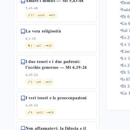
Amare i nemici — Mt 5,43-48
Deu
5,43-48
Isai
🔗
17
📜
16
🗝️
15
Dt 6
Gn 
La vera religiosità
Sal 
Es 2
6,1-18
Lv 
🌀
1
📜
7
🗝️
25
Ezec
Lv 1
I due tesori e i due padroni:
Es 2
l'occhio generoso — Mt 6,19-24
Dt 5
6,19-24
Is 6
🔗
2
📜
9
🗝️
15
Dt 3
Gn 
I veri tesori e le preoccupazioni
6,19-34
🔗
8
📜
12
🗝️
28
Non affannatevi: la fiducia e il