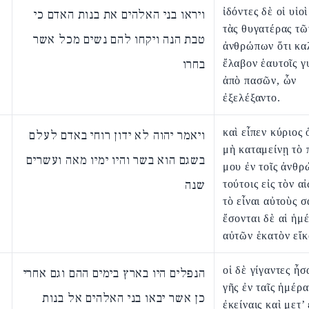
ἰδόντες δὲ οἱ υἱο
ויראו בני האלהים את בנות האדם כי
τὰς θυγατέρας τῶ
טבת הנה ויקחו להם נשים מכל אשר
ἀνθρώπων ὅτι καλ
בחרו
ἔλαβον ἑαυτοῖς γ
ἀπὸ πασῶν, ὧν
ἐξελέξαντο.
καὶ εἶπεν κύριος
ויאמר יהוה לא ידון רוחי באדם לעלם
μὴ καταμείνῃ τὸ
בשגם הוא בשר והיו ימיו מאה ועשרים
μου ἐν τοῖς ἀνθρ
שנה
τούτοις εἰς τὸν α
τὸ εἶναι αὐτοὺς σ
ἔσονται δὲ αἱ ἡμ
αὐτῶν ἑκατὸν εἴκ
οἱ δὲ γίγαντες ἦσ
הנפלים היו בארץ בימים ההם וגם אחרי
γῆς ἐν ταῖς ἡμέρα
כן אשר יבאו בני האלהים אל בנות
ἐκείναις καὶ μετ’