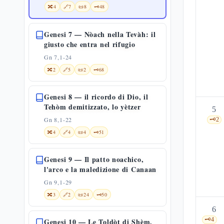
🔀
4
🔗
7
📜
8
🗝️
48
Genesi 7 — Nòach nella Tevàh: il
giusto che entra nel rifugio
Gn 7,1-24
🔀
2
🔗
5
📜
2
🗝️
68
Genesi 8 — il ricordo di Dio, il
Tehòm demitizzato, lo yètzer
5
Gn 8,1-22
🗝️
2
🔀
4
🔗
4
📜
4
🗝️
51
Genesi 9 — Il patto noachico,
l'arco e la maledizione di Canaan
Gn 9,1-29
🔀
3
🔗
2
📜
24
🗝️
50
6
🗝️
4
Genesi 10 — Le Toldòt di Shèm,