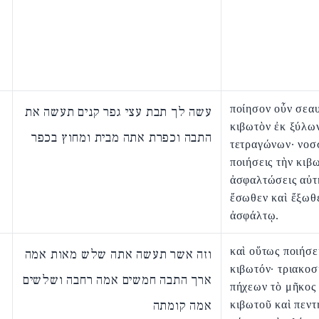
ποίησον οὖν σεα
עשה לך תבת עצי גפר קנים תעשה את
κιβωτὸν ἐκ ξύλω
התבה וכפרת אתה מבית ומחוץ בכפר
τετραγώνων· νοσ
ποιήσεις τὴν κιβ
ἀσφαλτώσεις αὐτ
ἔσωθεν καὶ ἔξωθ
ἀσφάλτῳ.
καὶ οὕτως ποιήσε
וזה אשר תעשה אתה שלש מאות אמה
κιβωτόν· τριακοσ
ארך התבה חמשים אמה רחבה ושלשים
πήχεων τὸ μῆκος 
אמה קומתה
κιβωτοῦ καὶ πεντ