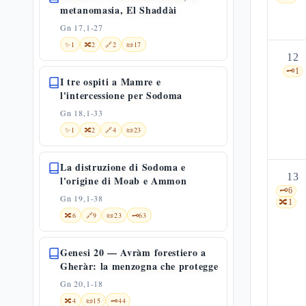
metanomasia, El Shaddài
Gn 17,1-27
✨
1
🔀
2
🔗
2
📜
17
12
🗝️
1
I tre ospiti a Mamre e
l'intercessione per Sodoma
Gn 18,1-33
✨
1
🔀
2
🔗
4
📜
23
La distruzione di Sodoma e
13
l'origine di Moab e Ammon
🗝️
6
Gn 19,1-38
🔀
1
🔀
6
🔗
9
📜
23
🗝️
63
Genesi 20 — Avràm forestiero a
Gheràr: la menzogna che protegge
Gn 20,1-18
🔀
4
📜
15
🗝️
44