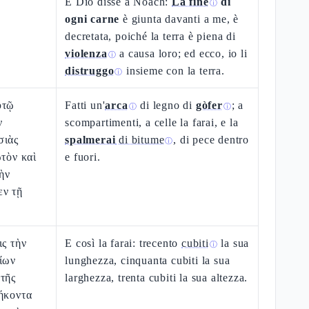
E Dio disse a Nòach:
La fine
di
ⓘ
ogni carne
è giunta davanti a me, è
decretata, poiché la terra è piena di
violenza
a causa loro; ed ecco, io li
ⓘ
distruggo
insieme con la terra.
ⓘ
υτῷ
Fatti un'
arca
di legno di
gòfer
; a
ⓘ
ⓘ
ν
scompartimenti, a celle la farai, e la
σιὰς
spalmerai
di bitume
, di pece dentro
ⓘ
ωτὸν καὶ
e fuori.
ὴν
εν τῇ
ις τὴν
E così la farai: trecento
cubiti
la sua
ⓘ
ίων
lunghezza, cinquanta cubiti la sua
τῆς
larghezza, trenta cubiti la sua altezza.
ήκοντα