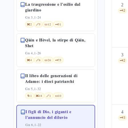
La trasgressione e l'esilio dal
2
giardino
🗝️
2
Gn 3,1-24
🔀
2
🔗
5
📜
12
🗝️
51
Qàin e Hèvel, la stirpe di Qàin,
Shet
Gn 4,1-26
3
🔀
4
🔗
6
📜
26
🗝️
75
🗝️
2
Il libro delle generazioni di
Adamo: i dieci patriarchi
Gn 5,1-32
🌀
1
🔀
18
🔗
1
📜
10
I figli di Dio, i giganti e
4
l'annuncio del diluvio
🗝️
3
Gn 6,1-22