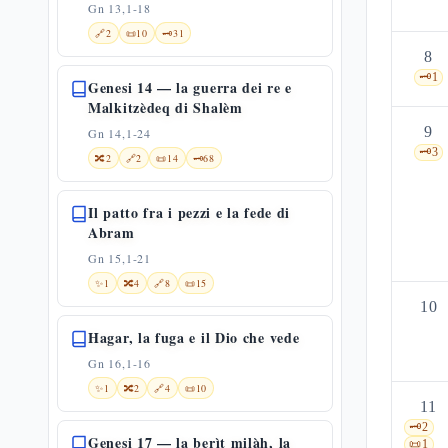
Gn 13,1-18
🔗
2
📜
10
🗝️
31
8
🗝️
1
Genesi 14 — la guerra dei re e
Malkitzèdeq di Shalèm
9
Gn 14,1-24
🗝️
3
🔀
2
🔗
2
📜
14
🗝️
68
Il patto fra i pezzi e la fede di
Abram
Gn 15,1-21
✨
1
🔀
4
🔗
8
📜
15
10
Hagar, la fuga e il Dio che vede
Gn 16,1-16
✨
1
🔀
2
🔗
4
📜
10
11
🗝️
2
Genesi 17 — la berìt milàh, la
📜
1