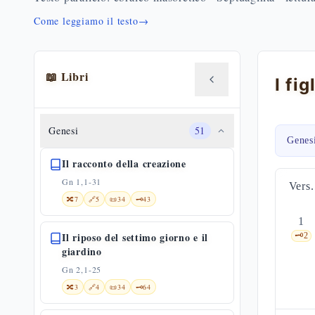
Come leggiamo il testo
→
📖 Libri
Genesi
51
Genes
Il racconto della creazione
Gn 1,1-31
Vers.
🔀
7
🔗
5
📜
34
🗝️
43
1
Il riposo del settimo giorno e il
🗝️
2
giardino
Gn 2,1-25
🔀
3
🔗
4
📜
34
🗝️
64