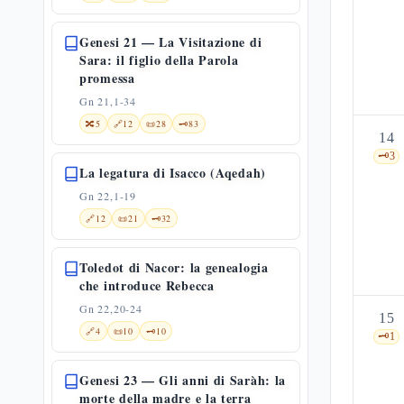
Genesi 21 — La Visitazione di
Sara: il figlio della Parola
promessa
Gn 21,1-34
🔀
5
🔗
12
📜
28
🗝️
83
14
🗝️
3
La legatura di Isacco (Aqedah)
Gn 22,1-19
🔗
12
📜
21
🗝️
32
Toledot di Nacor: la genealogia
che introduce Rebecca
Gn 22,20-24
15
🔗
4
📜
10
🗝️
10
🗝️
1
Genesi 23 — Gli anni di Saràh: la
morte della madre e la terra