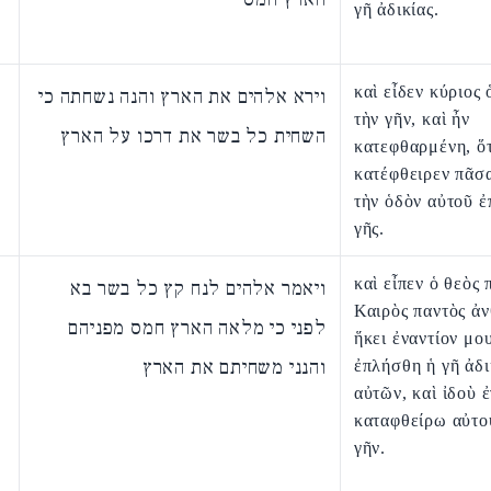
γῆ ἀδικίας.
καὶ εἶδεν κύριος 
וירא אלהים את הארץ והנה נשחתה כי
τὴν γῆν, καὶ ἦν
השחית כל בשר את דרכו על הארץ
κατεφθαρμένη, ὅτ
κατέφθειρεν πᾶσ
τὴν ὁδὸν αὐτοῦ ἐ
γῆς.
καὶ εἶπεν ὁ θεὸς
ויאמר אלהים לנח קץ כל בשר בא
Καιρὸς παντὸς ἀ
לפני כי מלאה הארץ חמס מפניהם
ἥκει ἐναντίον μου
והנני משחיתם את הארץ
ἐπλήσθη ἡ γῆ ἀδι
αὐτῶν, καὶ ἰδοὺ 
καταφθείρω αὐτοὺ
γῆν.