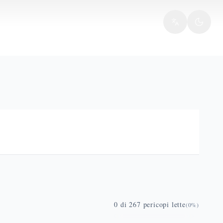
0
di
267
pericopi lette
(
0
%)