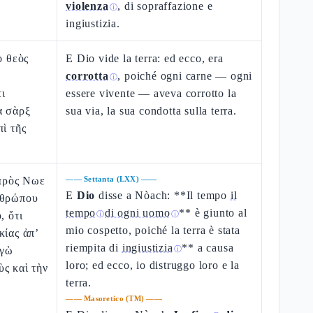
violenza
, di sopraffazione e
ⓘ
ingiustizia.
ὁ θεὸς
E Dio vide la terra: ed ecco, era
corrotta
, poiché ogni carne — ogni
ⓘ
ι
essere vivente — aveva corrotto la
α σὰρξ
sua via, la sua condotta sulla terra.
πὶ τῆς
 πρὸς Νωε
——
Settanta (LXX)
——
E
Dio
disse a Nòach: **Il tempo
il
νθρώπου
tempo
di ogni uomo
** è giunto al
, ὅτι
ⓘ
ⓘ
mio cospetto, poiché la terra è stata
κίας ἀπ’
riempita di
ingiustizia
** a causa
ἐγὼ
ⓘ
loro; ed ecco, io distruggo loro e la
ς καὶ τὴν
terra.
——
Masoretico (TM)
——