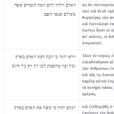
האדם וילדו להם המה הגברים אשר
ὡς ἂν εἰσεπορεύο
υἱοὶ τοῦ θεοῦ πρὸ
מעולם אנשי השם
θυγατέρας τῶν ἀ
καὶ ἐγεννῶσαν ἑα
ἐκεῖνοι ἦσαν οἱ γ
ἀπ’ αἰῶνος, οἱ ἄν
ὀνομαστοί.
Ἰδὼν δὲ κύριος ὁ
וירא יהוה כי רבה רעת האדם בארץ
ἐπληθύνθησαν αἱ 
וכל יצר מחשבת לבו רק רע כל היום
τῶν ἀνθρώπων ἐπὶ
καὶ πᾶς τις διανοε
καρδίᾳ αὐτοῦ ἐπι
τὰ πονηρὰ πάσας 
ἡμέρας,
καὶ ἐνεθυμήθη ὁ 
וינחם יהוה כי עשה את האדם בארץ
ἐποίησεν τὸν ἄν