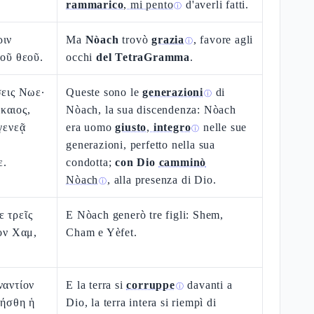
rammarico
, mi pento
d'averli fatti.
ⓘ
ριν
Ma
Nòach
trovò
grazia
, favore agli
ⓘ
τοῦ θεοῦ.
occhi
del TetraGramma
.
σεις Νωε·
Queste sono le
generazioni
di
ⓘ
καιος,
Nòach, la sua discendenza: Nòach
γενεᾷ
era uomo
giusto
,
integro
nelle sue
ⓘ
generazioni, perfetto nella sua
ε.
condotta;
con Dio
camminò
Nòach
, alla presenza di Dio.
ⓘ
 τρεῖς
E Nòach generò tre figli: Shem,
τὸν Χαμ,
Cham e Yèfet.
ναντίον
E la terra si
corruppe
davanti a
ⓘ
λήσθη ἡ
Dio, la terra intera si riempì di