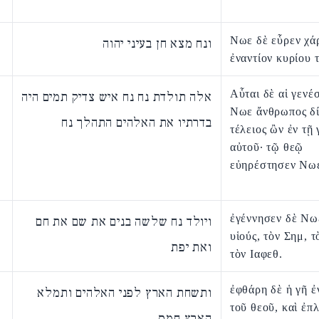
Νωε δὲ εὗρεν χά
ונח מצא חן בעיני יהוה
ἐναντίον κυρίου 
Αὗται δὲ αἱ γενέ
אלה תולדת נח נח איש צדיק תמים היה
Νωε ἄνθρωπος δί
בדרתיו את האלהים התהלך נח
τέλειος ὢν ἐν τῇ 
αὐτοῦ· τῷ θεῷ
εὐηρέστησεν Νω
ἐγέννησεν δὲ Νωε
ויולד נח שלשה בנים את שם את חם
υἱούς, τὸν Σημ, 
ואת יפת
τὸν Ιαφεθ.
ἐφθάρη δὲ ἡ γῆ ἐ
ותשחת הארץ לפני האלהים ותמלא
τοῦ θεοῦ, καὶ ἐπ
הארץ חמס