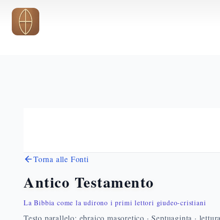
Vai al contenuto principale
Torna alle Fonti
Antico Testamento
La Bibbia come la udirono i primi lettori giudeo-cristiani
Testo parallelo: ebraico masoretico · Septuaginta · lettur