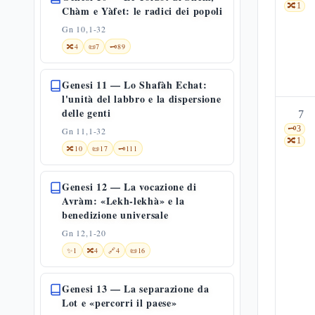
🔀
1
Chàm e Yàfet: le radici dei popoli
Gn 10,1-32
🔀
4
📜
7
🗝️
89
Genesi 11 — Lo Shafàh Echat:
l'unità del labbro e la dispersione
delle genti
7
🗝️
3
Gn 11,1-32
🔀
1
🔀
10
📜
17
🗝️
111
Genesi 12 — La vocazione di
Avràm: «Lekh-lekhà» e la
benedizione universale
Gn 12,1-20
✨
1
🔀
4
🔗
4
📜
16
Genesi 13 — La separazione da
Lot e «percorri il paese»