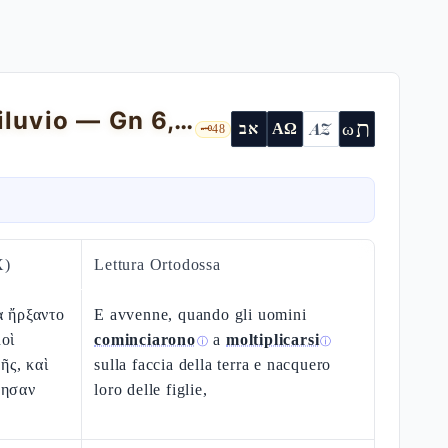
I figli di Dio, i giganti e l'annuncio del diluvio — Gn 6,1-22
ת
AZ
ω
אב
ΑΩ
🗝️
48
X)
Lettura Ortodossa
α ἤρξαντο
E avvenne, quando gli uomini
οὶ
cominciarono
a
moltiplicarsi
ⓘ
ⓘ
γῆς, καὶ
sulla faccia della terra e nacquero
θησαν
loro delle figlie,