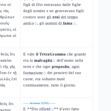
ντο οἱ
figli di Dio entravano dalle figlie
ς τὰς
degli uomini e ne generavano figli:
νθρώπων
costoro sono
gli
eroi
del tempo
υτοῖς·
antico
, gli
uomini di
fama
.
ⓘ
ⓘ
ίγαντες οἱ
θρωποι οἱ
 θεὸς ὅτι
E vide
il TetraGramma
che grande
κακίαι
era la
malvagità
dell'uomo sulla
ⓘ
 τῆς γῆς
terra e che ogni
proposito
, ogni
ῖται ἐν τῇ
formazione
dei pensieri del suo
ⓘ
μελῶς ἐπὶ
cuore, era soltanto male
τὰς
continuamente, tutto il giorno.
θεὸς ὅτι
——
Settanta (LXX)
——
E **Dio
riflettè
** d'aver fatto
θρωπον
ⓘ