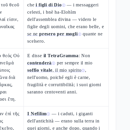
ὶ τοῦ θεοῦ
che
i figli di Dio
— i messaggeri
ⓘ
ν
celesti, i bnè ha-Elohìm
αί εἰσιν,
dell'assemblea divina — videro le
υναῖκας
figlie degli uomini, che erano belle, e
se ne
presero per mogli
quante ne
ⓘ
scelsero.
 ὁ θεός Οὐ
E disse
il TetraGramma
: Non
 πνεῦμά
contenderà
per sempre il mio
ⓘ
ώποις
soffio vitale
, il mio spirito
,
ⓘ
ἰῶνα διὰ
nell'uomo, poiché egli è carne,
άρκας,
fragilità e corruttibilità; i suoi giorni
έραι
saranno centoventi anni.
οσι ἔτη.
αν ἐπὶ τῆς
I Nefilìm
— i caduti, i giganti
ⓘ
ις
dell'antichità — erano sulla terra in
 ἐκεῖνο,
quei giorni, e anche dopo, quando i