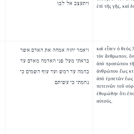
ויתעצב אל לבו
ἐπὶ τῆς γῆς, καὶ 
καὶ εἶπεν ὁ θεός
ויאמר יהוה אמחה את האדם אשר
τὸν ἄνθρωπον, ὃν
בראתי מעל פני האדמה מאדם עד
ἀπὸ προσώπου τῆ
בהמה עד רמש ועד עוף השמים כי
ἀνθρώπου ἕως κτ
ἀπὸ ἑρπετῶν ἕως
נחמתי כי עשיתם
πετεινῶν τοῦ οὐρ
ἐθυμώθην ὅτι ἐπ
αὐτούς.