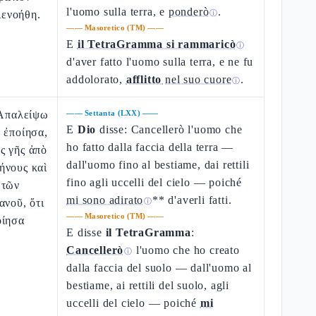
l'uomo sulla terra, e
ponderò
.
διενοήθη.
ⓘ
——
Masoretico (TM)
——
E
il TetraGramma si rammaricò
ⓘ
d'aver fatto l'uomo sulla terra, e ne fu
addolorato,
afflitto
nel suo cuore
.
ⓘ
 Ἀπαλείψω
——
Settanta (LXX)
——
E
Dio
disse: Cancellerò l'uomo che
 ἐποίησα,
ho fatto dalla faccia della terra —
ς γῆς ἀπὸ
dall'uomo fino al bestiame, dai rettili
ήνους καὶ
fino agli uccelli del cielo — poiché
 τῶν
mi sono adirato
** d'averli fatti.
ανοῦ, ὅτι
ⓘ
——
Masoretico (TM)
——
οίησα
E disse
il TetraGramma
:
Cancellerò
l'uomo che ho creato
ⓘ
dalla faccia del suolo — dall'uomo al
bestiame, ai rettili del suolo, agli
uccelli del cielo — poiché
mi