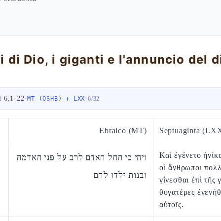
i 6,1-22
·
·
MT (OSHB) + LXX
6
/
32
Ebraico (MT)
Septuaginta (LX
Καὶ ἐγένετο ἡνίκ
ויהי כי החל האדם לרב על פני האדמה
οἱ ἄνθρωποι πολλ
ובנות ילדו להם
γίνεσθαι ἐπὶ τῆς 
θυγατέρες ἐγενή
αὐτοῖς.