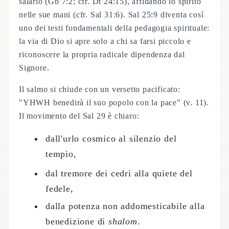
salario (Gb 7:2; cfr. Dt 24:15), affidando lo spirito
nelle sue mani (cfr. Sal 31:6). Sal 25:9 diventa così
uno dei testi fondamentali della pedagogia spirituale:
la via di Dio si apre solo a chi sa farsi piccolo e
riconoscere la propria radicale dipendenza dal
Signore.
Il salmo si chiude con un versetto pacificato:
"YHWH benedirà il suo popolo con la pace" (v. 11).
Il movimento del Sal 29 è chiaro:
dall'urlo cosmico al silenzio del
tempio,
dal tremore dei cedri alla quiete del
fedele,
dalla potenza non addomesticabile alla
benedizione di
shalom
.