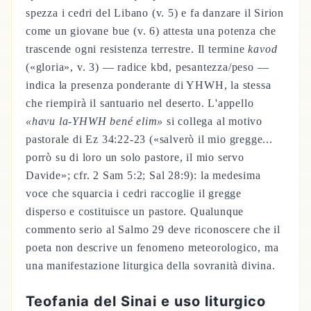
spezza i cedri del Libano (v. 5) e fa danzare il Sirion
come un giovane bue (v. 6) attesta una potenza che
trascende ogni resistenza terrestre. Il termine
kavod
(«gloria», v. 3) — radice kbd, pesantezza/peso —
indica la presenza ponderante di YHWH, la stessa
che riempirà il santuario nel deserto. L'appello
«havu la-YHWH bené elim»
si collega al motivo
pastorale di Ez 34:22-23 («salverò il mio gregge...
porrò su di loro un solo pastore, il mio servo
Davide»; cfr. 2 Sam 5:2; Sal 28:9): la medesima
voce che squarcia i cedri raccoglie il gregge
disperso e costituisce un pastore. Qualunque
commento serio al Salmo 29 deve riconoscere che il
poeta non descrive un fenomeno meteorologico, ma
una manifestazione liturgica della sovranità divina.
Teofania del Sinai e uso liturgico