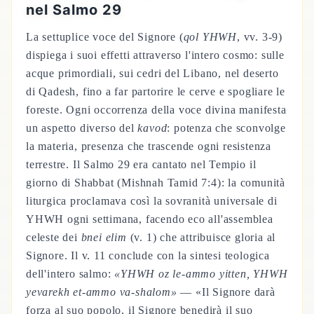
nel Salmo 29
La settuplice voce del Signore (
qol YHWH
, vv. 3-9)
dispiega i suoi effetti attraverso l'intero cosmo: sulle
acque primordiali, sui cedri del Libano, nel deserto
di Qadesh, fino a far partorire le cerve e spogliare le
foreste. Ogni occorrenza della voce divina manifesta
un aspetto diverso del
kavod
: potenza che sconvolge
la materia, presenza che trascende ogni resistenza
terrestre. Il Salmo 29 era cantato nel Tempio il
giorno di Shabbat (Mishnah Tamid 7:4): la comunità
liturgica proclamava così la sovranità universale di
YHWH ogni settimana, facendo eco all'assemblea
celeste dei
bnei elim
(v. 1) che attribuisce gloria al
Signore. Il v. 11 conclude con la sintesi teologica
dell'intero salmo:
«YHWH oz le-ammo yitten, YHWH
yevarekh et-ammo va-shalom»
— «Il Signore darà
forza al suo popolo, il Signore benedirà il suo