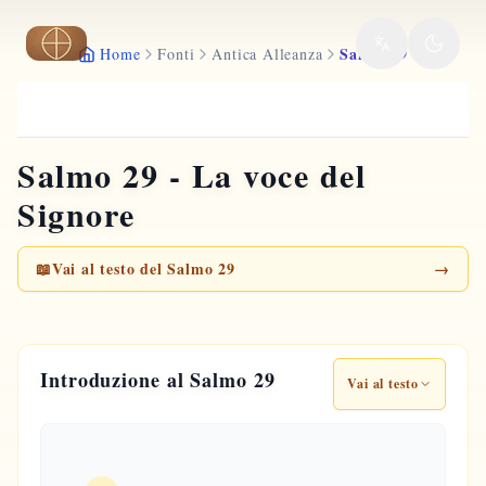
Vai al contenuto principale
Salmo 29
Home
Fonti
Antica Alleanza
Salmo 29 - La voce del
Signore
📖
Vai al testo del Salmo 29
→
Introduzione al Salmo 29
Vai al testo