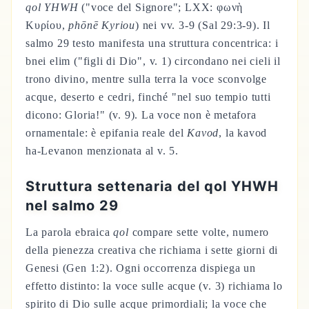
qol YHWH
("voce del Signore"; LXX: φωνὴ
Κυρίου,
phōnē Kyriou
) nei vv. 3-9 (Sal 29:3-9). Il
salmo 29 testo manifesta una struttura concentrica: i
bnei elim ("figli di Dio", v. 1) circondano nei cieli il
trono divino, mentre sulla terra la voce sconvolge
acque, deserto e cedri, finché "nel suo tempio tutti
dicono: Gloria!" (v. 9). La voce non è metafora
ornamentale: è epifania reale del
Kavod
, la kavod
ha-Levanon menzionata al v. 5.
Struttura settenaria del qol YHWH
nel salmo 29
La parola ebraica
qol
compare sette volte, numero
della pienezza creativa che richiama i sette giorni di
Genesi (Gen 1:2). Ogni occorrenza dispiega un
effetto distinto: la voce sulle acque (v. 3) richiama lo
spirito di Dio sulle acque primordiali; la voce che