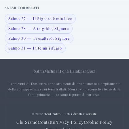
SALMI CORRELATI
Salmo 27 — Il Signore è mia luce
Salmo 28 — A te grido, Signore
Salmo 30 — Ti esalterò, Signore
Salmo 31 — In te mi rifugio
Salmi
Mishnah
Fonti
Halakhah
Quiz
I contenuti di TeoCentro sono strumenti di orientamento e ampliamento
della consapevolezza sui temi trattati. Non sostituiscono lo studio delle
fonti primarie — ne sono il punto di partenza.
© 2026 TeoCentro. Tutti i diritti riservati.
Chi Siamo
Contatti
Privacy Policy
Cookie Policy