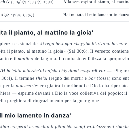
nah
(בָּעֶרֶב יָלִין בֶּכִי וְלַבֹּקֶר רִנָּה)
Alla sera ospita il pianto, al mattin
(הָפַכְתָּ מִסְפְּדִי לְמָחוֹל לִי)
Hai mutato il mio lamento in danz
 il pianto, al mattino la gioia'
sapienza esistenziale:
ki rega be-appo chayyim bi-rtzono ba-erev 
ta il pianto, al mattino la gioia» (Sal 30:6). Il versetto contiene 
anto e il
mattino
della gioia. Il contrasto enfatizza la sproporzi
 he'elita min-she'ol nafshi chiyyitani mi-yardi vor
— «Signore,
 30:4). Il termine
she'ol
(regno dei morti) e
bor
(fossa) sono entr
a per la
non-morte
: era gia tra i moribondi e Dio lo ha riportat
iera — esprime davanti a Dio la voce collettiva del popolo; il 
ella preghiera di ringraziamento per la guarigione.
il mio lamento in danza'
khta misperdi le-machol li pittachta saqqi va-te'azzereni simch