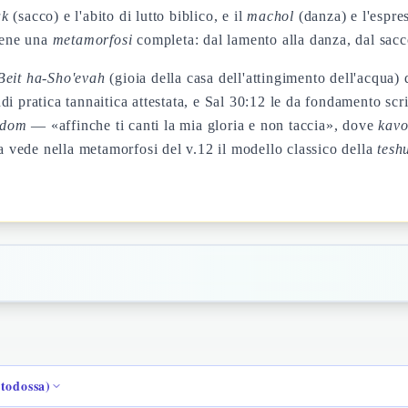
ak
(sacco) e l'abito di lutto biblico, e il
machol
(danza) e l'espres
tiene una
metamorfosi
completa: dal lamento alla danza, dal sacco
Beit ha-Sho'evah
(gioia della casa dell'attingimento dell'acqua)
ndi pratica tannaitica attestata, e Sal 30:12 le da fondamento scri
ddom
— «affinche ti canti la mia gloria e non taccia», dove
kav
ca vede nella metamorfosi del v.12 il modello classico della
tesh
rtodossa)