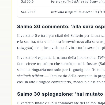
Sal 30:6
ba-erev yalin bekhi ve-la-boqer rin
Sal 30:12
hafakhta misperdi le-machol li
Salmo 30 commento: 'alla sera ospita
Il versetto 6 e tra i piu citati del Salterio per la sua 
e la sua ira, una vita la sua benevolenza; alla sera ospi
(
chayyim
) della benevolenza divina; tra la
sera
del pi
Il versetto 4 esplicita la natura della liberazione:
YHWH
fatto vivere tra coloro che scendono nella fossa» (Sal
salmista ringrazia non solo per la guarigione fisica m
sheliach tzibbur
— l'emissario della comunita in pregh
cosi in atto liturgico comunitario, modello classico d
Salmo 30 spiegazione: 'hai mutato 
Il versetto finale e il piu commovente del salmo:
hafa