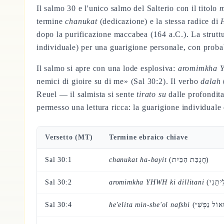
Il salmo 30 e l'unico salmo del Salterio con il titolo
m
termine
chanukat
(dedicazione) e la stessa radice di
dopo la purificazione maccabea (164 a.C.). La struttu
individuale) per una guarigione personale, con probabi
Il salmo si apre con una lode esplosiva:
aromimkha YH
nemici di gioire su di me» (Sal 30:2). Il verbo
dalah
Reuel — il salmista si sente
tirato su
dalle profondita
permesso una lettura ricca: la guarigione individuale
Versetto (MT)
Termine ebraico chiave
Sal 30:1
chanukat ha-bayit
(חֲנֻכַּת הַבַּיִת)
Sal 30:2
aromimkha YHWH ki dillitani
Sal 30:4
he'elita min-she'ol nafshi