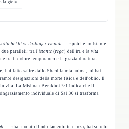
o la gioia
a
yalin bekhi ve-la-boqer rinnah
— «poiche un istante
due paralleli: tra l'
istante
(
rega
) dell'ira e la
vita
one tra il dolore temporaneo e la grazia duratura.
 hai fatto salire dallo Sheol la mia anima, mi hai
ambi designazioni della morte fisica e dell'oblio. Il
o in vita. La Mishnah Berakhot 5:1 indica che il
ringraziamento individuale di Sal 30 si trasforma
ah
— «hai mutato il mio lamento in danza, hai sciolto