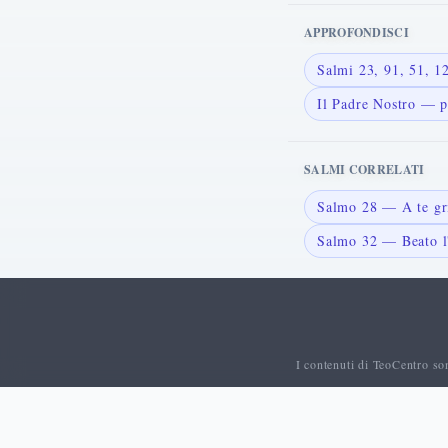
APPROFONDISCI
Salmi 23, 91, 51, 
Il Padre Nostro — p
SALMI CORRELATI
Salmo 28 — A te gr
Salmo 32 — Beato l'
I contenuti di TeoCentro so