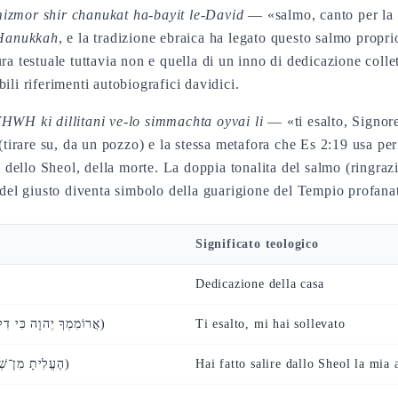
izmor shir chanukat ha-bayit le-David
— «salmo, canto per la d
Hanukkah
, e la tradizione ebraica ha legato questo salmo propr
ra testuale tuttavia non e quella di un inno di dedicazione coll
li riferimenti autobiografici davidici.
WH ki dillitani ve-lo simmachta oyvai li
— «ti esalto, Signore
(tirare su, da un pozzo) e la stessa metafora che Es 2:19 usa per 
 dello Sheol, della morte. La doppia tonalita del salmo (ringra
 del giusto diventa simbolo della guarigione del Tempio profana
Significato teologico
Dedicazione della casa
(אֲרוֹמִמְךָ יְהוָה כִּי דִלִּיתָנִי)
Ti esalto, mi hai sollevato
(הֶעֱלִיתָ מִן־שְׁאוֹל נַפְשִׁי)
Hai fatto salire dallo Sheol la mia