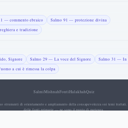
121 — commento ebraico
Salmo 91 — protezione divina
reghiera e tradizione
ido, Signore
Salmo 29 — La voce del Signore
Salmo 31 — In 
uomo a cui è rimessa la colpa
Salmi
Mishnah
Fonti
Halakhah
Quiz
no strumenti di orientamento e ampliamento della consapevolezza sui temi trattati.
delle fonti primarie — ne sono il punto di partenza.