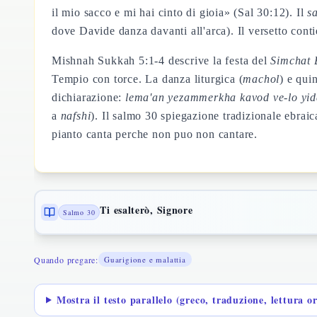
il mio sacco e mi hai cinto di gioia» (Sal 30:12). Il
s
dove Davide danza davanti all'arca). Il versetto con
Mishnah Sukkah 5:1-4 descrive la festa del
Simchat 
Tempio con torce. La danza liturgica (
machol
) e qui
dichiarazione:
lema'an yezammerkha kavod ve-lo yi
a
nafshi
). Il salmo 30 spiegazione tradizionale ebrai
pianto canta perche non puo non cantare.
Ti esalterò, Signore
Salmo 30
Quando pregare:
Guarigione e malattia
Mostra il testo parallelo (greco, traduzione, lettura o