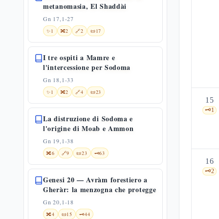
metanomasia, El Shaddài
Gn 17,1-27
✨
1
🔀
2
🔗
2
📜
17
I tre ospiti a Mamre e
l'intercessione per Sodoma
Gn 18,1-33
✨
1
🔀
2
🔗
4
📜
23
15
🗝️
1
La distruzione di Sodoma e
l'origine di Moab e Ammon
Gn 19,1-38
🔀
6
🔗
9
📜
23
🗝️
63
16
🗝️
2
Genesi 20 — Avràm forestiero a
Gheràr: la menzogna che protegge
Gn 20,1-18
🔀
4
📜
15
🗝️
44