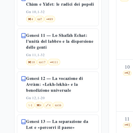
Chàm e Yàfet: le radici dei popoli
Gn 10,1-32
🔀
4
📜
7
🗝️
89
Genesi 11 — Lo Shafàh Echat:
l'unità del labbro e la dispersione
delle genti
Gn 11,1-32
🔀
10
📜
17
🗝️
111
10
🗝️
2
Genesi 12 — La vocazione di
Avràm: «Lekh-lekhà» e la
benedizione universale
Gn 12,1-20
✨
1
🔀
4
🔗
4
📜
16
11
Genesi 13 — La separazione da
🗝️
1
Lot e «percorri il paese»