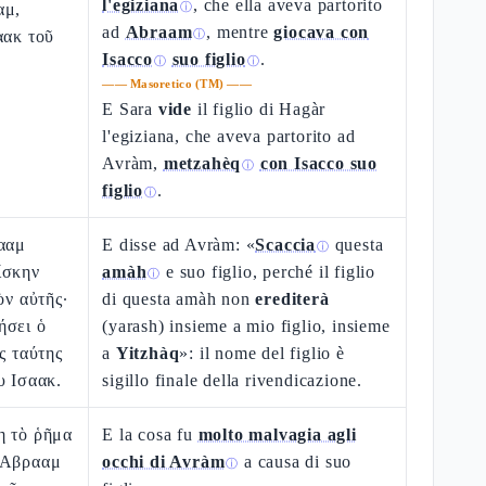
l'egiziana
, che ella aveva partorito
αμ,
ⓘ
ad
Abraam
, mentre
giocava con
αακ τοῦ
ⓘ
Isacco
suo figlio
.
ⓘ
ⓘ
——
Masoretico (TM)
——
E Sara
vide
il figlio di Hagàr
l'egiziana, che aveva partorito ad
Avràm,
metzahèq
con Isacco suo
ⓘ
figlio
.
ⓘ
ρααμ
E disse ad Avràm: «
Scaccia
questa
ⓘ
ίσκην
amàh
e suo figlio, perché il figlio
ⓘ
ὸν αὐτῆς·
di questa amàh non
erediterà
ήσει ὁ
(yarash) insieme a mio figlio, insieme
ς ταύτης
a
Yitzhàq
»: il nome del figlio è
υ Ισαακ.
sigillo finale della rivendicazione.
η τὸ ῥῆμα
E la cosa fu
molto malvagia agli
 Αβρααμ
occhi di Avràm
a causa di suo
ⓘ