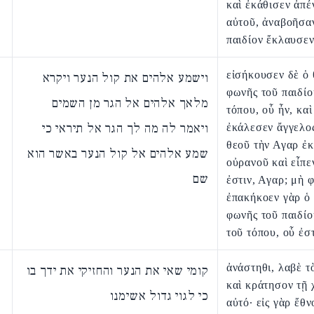
καὶ ἐκάθισεν ἀπέ
αὐτοῦ, ἀναβοῆσαν
παιδίον ἔκλαυσεν
εἰσήκουσεν δὲ ὁ 
וישמע אלהים את קול הנער ויקרא
φωνῆς τοῦ παιδίο
מלאך אלהים אל הגר מן השמים
τόπου, οὗ ἦν, καὶ
ויאמר לה מה לך הגר אל תיראי כי
ἐκάλεσεν ἄγγελο
θεοῦ τὴν Αγαρ ἐκ
שמע אלהים אל קול הנער באשר הוא
οὐρανοῦ καὶ εἶπε
שם
ἐστιν, Αγαρ; μὴ 
ἐπακήκοεν γὰρ ὁ 
φωνῆς τοῦ παιδίο
τοῦ τόπου, οὗ ἐστ
ἀνάστηθι, λαβὲ τ
קומי שאי את הנער והחזיקי את ידך בו
καὶ κράτησον τῇ 
כי לגוי גדול אשימנו
αὐτό· εἰς γὰρ ἔθν