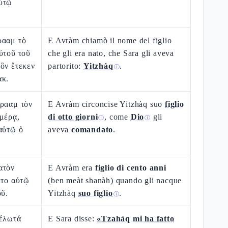
ὐτῷ
ρααμ τὸ
E Avràm chiamò il nome del figlio
ὐτοῦ τοῦ
che gli era nato, che Sara gli aveva
ὃν ἔτεκεν
partorito:
Yitzhàq
.
ⓘ
ακ.
βρααμ τὸν
E Avràm circoncise Yitzhàq suo
figlio
μέρᾳ,
di otto giorni
, come
Dio
gli
ⓘ
ⓘ
αὐτῷ ὁ
aveva
comandato
.
ατὸν
E Avràm era
figlio di cento anni
ετο αὐτῷ
(ben meàt shanàh) quando gli nacque
οῦ.
Yitzhàq
suo figlio
.
ⓘ
Γέλωτά
E Sara disse:
«Tzahàq mi ha fatto