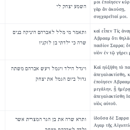
μοι ἐποίησεν κύρι
השמע יצחק לי
γὰρ ἂν ἀκούσῃ,
συγχαρεῖταί μοι.
καὶ εἶπεν Τίς ἀνα
ותאמר מי מלל לאברהם היניקה בנים
Αβρααμ ὅτι θηλά
שרה כי ילדתי בן לזקניו
παιδίον Σαρρα; ὅ
υἱὸν ἐν τῷ γήρει 
Καὶ ηὐξήθη τὸ πα
ויגדל הילד ויגמל ויעש אברהם משתה
ἀπεγαλακτίσθη, κ
גדול ביום הגמל את יצחק
ἐποίησεν Αβρααμ
μεγάλην, ᾗ ἡμέρ
ἀπεγαλακτίσθη Ι
υἱὸς αὐτοῦ.
ἰδοῦσα δὲ Σαρρα 
ותרא שרה את בן הגר המצרית אשר
Αγαρ τῆς Αἰγυπτί
ילדה לאברהם מצחק