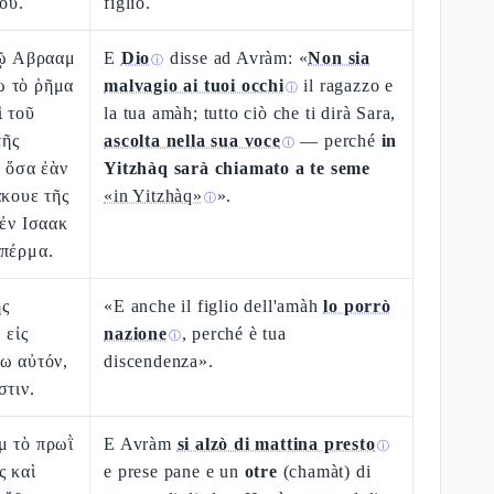
οῦ.
figlio.
τῷ Αβρααμ
E
Dio
disse ad Avràm: «
Non sia
ⓘ
ω τὸ ῥῆμα
malvagio ai tuoi occhi
il ragazzo e
ⓘ
ὶ τοῦ
la tua amàh; tutto ciò che ti dirà Sara,
τῆς
ascolta nella sua voce
— perché
in
ⓘ
, ὅσα ἐὰν
Yitzhàq sarà chiamato a te seme
ἄκουε τῆς
«in Yitzhàq»
».
ⓘ
 ἐν Ισαακ
σπέρμα.
ῆς
«E anche il figlio dell'amàh
lo porrò
 εἰς
nazione
, perché è tua
ⓘ
ω αὐτόν,
discendenza».
στιν.
μ τὸ πρωῒ
E Avràm
si alzò di mattina presto
ⓘ
ς καὶ
e prese pane e un
otre
(chamàt) di