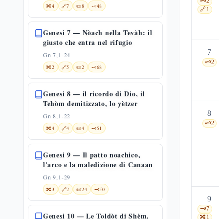
🗝️
2
🔀
4
🔗
7
📜
8
🗝️
48
🔗
1
Genesi 7 — Nòach nella Tevàh: il
giusto che entra nel rifugio
7
Gn 7,1-24
🗝️
2
🔀
2
🔗
5
📜
2
🗝️
68
Genesi 8 — il ricordo di Dio, il
Tehòm demitizzato, lo yètzer
8
Gn 8,1-22
🗝️
2
🔀
4
🔗
4
📜
4
🗝️
51
Genesi 9 — Il patto noachico,
l'arco e la maledizione di Canaan
Gn 9,1-29
🔀
3
🔗
2
📜
24
🗝️
50
9
🗝️
7
Genesi 10 — Le Toldòt di Shèm,
🔀
1