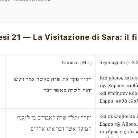
Ebraico (MT)
Septuaginta (LX
Καὶ κύριος ἐπεσ
ויהוה פקד את שרה כאשר אמר ויעש
τὴν Σαρραν, καθὰ
יהוה לשרה כאשר דבר
καὶ ἐποίησεν κύρ
Σαρρα, καθὰ ἐλά
καὶ συλλαβοῦσα 
ותהר ותלד שרה לאברהם בן לזקניו
Σαρρα τῷ Αβρααμ
למועד אשר דבר אתו אלהים
τὸ γῆρας εἰς τὸν 