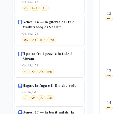
Gn 13,1-18
🔗
2
📜
10
🗝️
31
12
🗝️
4
Genesi 14 — la guerra dei re e
Malkitzèdeq di Shalèm
Gn 14,1-24
🔀
2
🔗
2
📜
14
🗝️
68
Il patto fra i pezzi e la fede di
Abram
Gn 15,1-21
13
✨
1
🔀
4
🔗
8
📜
15
🗝️
1
Hagar, la fuga e il Dio che vede
Gn 16,1-16
✨
1
🔀
2
🔗
4
📜
10
14
🗝️
4
Genesi 17 — la berìt milàh, la