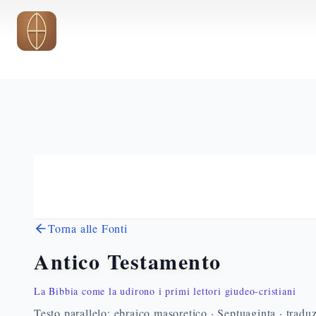
Vai al contenuto principale
Torna alle Fonti
Antico Testamento
La Bibbia come la udirono i primi lettori giudeo-cristiani
Testo parallelo: ebraico masoretico · Septuaginta · traduz