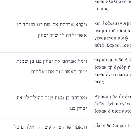
καθὰ ἐλάλησεν α
κύριος.
καὶ ἐκάλεσεν Αβ
ויקרא אברהם את שם בנו הנולד לו
ὄνομα τοῦ υἱοῦ α
אשר ילדה לו שרה יצחק
γενομένου αὐτῷ, 
αὐτῷ Σαρρα, Ισα
περιέτεμεν δὲ Α
וימל אברהם את יצחק בנו בן שמנת
Ισαακ τῇ ὀγδόῃ ἡ
ימים כאשר צוה אתו אלהים
καθὰ ἐνετείλατο 
θεός.
Αβρααμ δὲ ἦν ἑκ
ואברהם בן מאת שנה בהולד לו את
ἐτῶν, ἡνίκα ἐγέν
יצחק בנו
Ισαακ ὁ υἱὸς αὐτ
εἶπεν δὲ Σαρρα 
ותאמר שרה צחק עשה לי אלהים כל