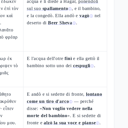
ὶ ἔδωκεν
acqua e li diede a Hagàr,
ponendoli
ν ἐπὶ τὸν
sul suo
spallamento
, e il bambino,
ⓘ
ίον καὶ
e la congedò. Ella andò e
vagò
nel
ⓘ
.
deserto di
Beer Sheva
.
ⓘ
λανᾶτο
τὸ φρέαρ
δωρ ἐκ
E l'acqua dell'otre
finì
e ella gettò il
ρριψεν τὸ
bambino sotto uno dei
cespugli
.
ⓘ
μιᾶς
άθητο
E andò e si sedette di fronte,
lontano
μακρόθεν
come un tiro d'arco
— perché
ⓘ
· εἶπεν
disse: «
Non voglio vedere nella
ὸν
morte del bambino
». E si sedette di
ίου μου.
fronte e
alzò la sua voce e pianse
.
ⓘ