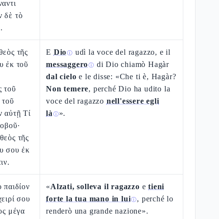
ναντι
 δὲ τὸ
.
θεὸς τῆς
E
Dio
udì la voce del ragazzo, e il
ⓘ
υ ἐκ τοῦ
messaggero
di Dio chiamò Hagàr
ⓘ
dal cielo
e le disse: «Che ti è, Hagàr?
ς τοῦ
Non temere
, perché Dio ha udito la
 τοῦ
voce del ragazzo
nell'essere egli
ν αὐτῇ Τί
là
».
ⓘ
φοβοῦ·
θεὸς τῆς
υ σου ἐκ
ιν.
ὸ παιδίον
«
Alzati, solleva il ragazzo
e
tieni
χειρί σου
forte la tua mano in lui
, perché lo
ⓘ
ος μέγα
renderò una grande nazione».