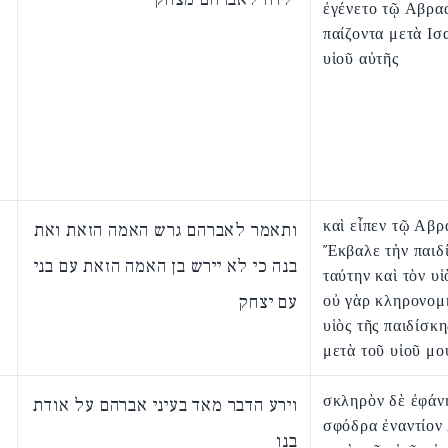
ἐγένετο τῷ Αβρα
παίζοντα μετὰ Ισ
υἱοῦ αὐτῆς
καὶ εἶπεν τῷ Αβ
ותאמר לאברהם גרש האמה הזאת ואת
Ἔκβαλε τὴν παιδ
בנה כי לא יירש בן האמה הזאת עם בני
ταύτην καὶ τὸν υἱ
עם יצחק
οὐ γὰρ κληρονομ
υἱὸς τῆς παιδίσκη
μετὰ τοῦ υἱοῦ μο
σκληρὸν δὲ ἐφάν
וירע הדבר מאד בעיני אברהם על אודת
σφόδρα ἐναντίον
בנו