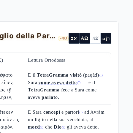
Genesi 21 — La Visitazione di Sara: il figlio della Parola promessa
ת
AZ
ω
אב
ΑΩ
🗝️
83
X)
Lettura Ortodossa
κέψατο
E il
TetraGramma
visitò
(paqàd)
ⓘ
 εἶπεν,
Sara
come aveva detto
— e il
ⓘ
ιος τῇ
TetraGramma
fece a Sara come
λησεν,
aveva
parlato
.
ἔτεκεν
E Sara
concepì
e partorì
ad Avràm
ⓘ
 υἱὸν εἰς
un figlio nella sua vecchiaia, al
καιρόν,
moed
che
Dio
gli aveva detto.
ⓘ
ⓘ