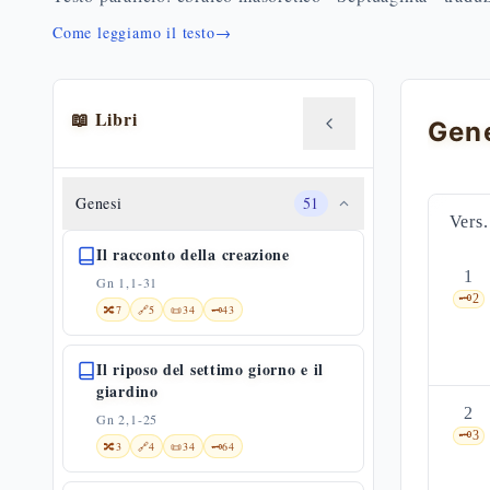
Come leggiamo il testo
→
📖 Libri
Genesi
51
Vers.
Il racconto della creazione
1
Gn 1,1-31
🗝️
2
🔀
7
🔗
5
📜
34
🗝️
43
Il riposo del settimo giorno e il
giardino
2
Gn 2,1-25
🗝️
3
🔀
3
🔗
4
📜
34
🗝️
64