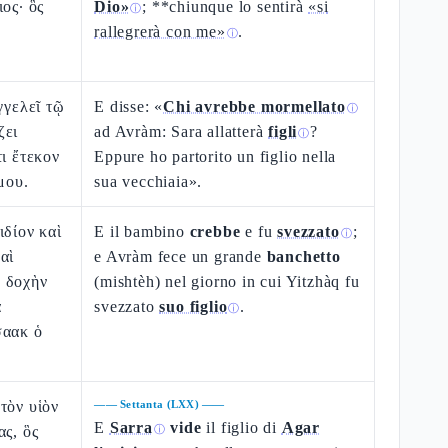
ος· ὃς
Dio»
; **chiunque lo sentirà
«si
ⓘ
rallegrerà con me»
.
ⓘ
γγελεῖ τῷ
E disse: «
Chi avrebbe mormellato
ⓘ
ζει
ad Avràm: Sara allatterà
figli
?
ⓘ
τι ἔτεκον
Eppure ho partorito un figlio nella
μου.
sua vecchiaia».
ιδίον καὶ
E il bambino
crebbe
e fu
svezzato
;
ⓘ
αὶ
e Avràm fece un grande
banchetto
 δοχὴν
(mishtèh) nel giorno in cui Yitzhàq fu
ᾳ
svezzato
suo figlio
.
ⓘ
σαακ ὁ
τὸν υἱὸν
——
Settanta (LXX)
——
E
Sarra
vide
il figlio di
Agar
ας, ὃς
ⓘ