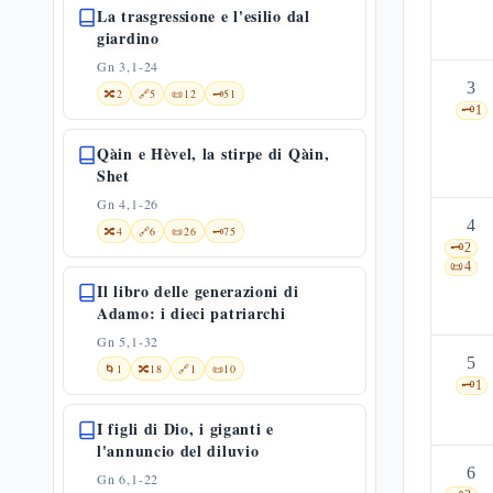
La trasgressione e l'esilio dal
giardino
Gn 3,1-24
3
🔀
2
🔗
5
📜
12
🗝️
51
🗝️
1
Qàin e Hèvel, la stirpe di Qàin,
Shet
Gn 4,1-26
4
🔀
4
🔗
6
📜
26
🗝️
75
🗝️
2
📜
4
Il libro delle generazioni di
Adamo: i dieci patriarchi
Gn 5,1-32
5
🌀
1
🔀
18
🔗
1
📜
10
🗝️
1
I figli di Dio, i giganti e
l'annuncio del diluvio
6
Gn 6,1-22