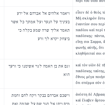
περὶ τοῦ υἱοῦ αὐτ
εἶπεν δὲ ὁ θεὸς 
ויאמר אלהים אל אברהם אל ירע
Μὴ σκληρὸν ἔστ
בעיניך על הנער ועל אמתך כל אשר
ἐναντίον σου περ
תאמר אליך שרה שמע בקלה כי
παιδίου καὶ περὶ 
παιδίσκης· πάντα
ביצחק יקרא לך זרע
εἴπῃ σοι Σαρρα, 
φωνῆς αὐτῆς, ὅτι
κληθήσεταί σοι 
καὶ τὸν υἱὸν δὲ τ
וגם את בן האמה לגוי אשימנו כי זרעך
παιδίσκης ταύτης,
הוא
ἔθνος μέγα ποιήσ
ὅτι σπέρμα σόν ἐ
ἀνέστη δὲ Αβραα
וישכם אברהם בבקר ויקח לחם וחמת
καὶ ἔλαβεν ἄρτου
מים ויתן אל הגר שם על שכמה ואת