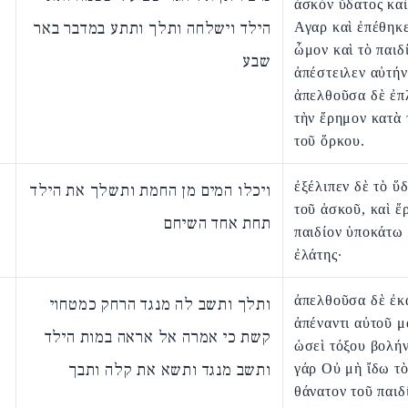
ἀσκὸν ὕδατος κα
הילד וישלחה ותלך ותתע במדבר באר
Αγαρ καὶ ἐπέθηκε
ὦμον καὶ τὸ παιδ
שבע
ἀπέστειλεν αὐτήν
ἀπελθοῦσα δὲ ἐπ
τὴν ἔρημον κατὰ 
τοῦ ὅρκου.
ἐξέλιπεν δὲ τὸ ὕ
ויכלו המים מן החמת ותשלך את הילד
τοῦ ἀσκοῦ, καὶ ἔ
תחת אחד השיחם
παιδίον ὑποκάτω 
ἐλάτης·
ἀπελθοῦσα δὲ ἐκ
ותלך ותשב לה מנגד הרחק כמטחוי
ἀπέναντι αὐτοῦ 
קשת כי אמרה אל אראה במות הילד
ὡσεὶ τόξου βολήν
ותשב מנגד ותשא את קלה ותבך
γάρ Οὐ μὴ ἴδω τ
θάνατον τοῦ παιδ