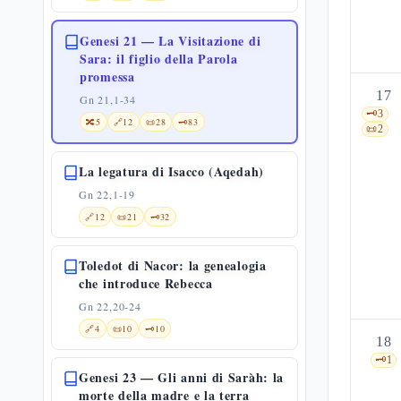
Genesi 21 — La Visitazione di
Sara: il figlio della Parola
promessa
17
Gn 21,1-34
🗝️
3
🔀
5
🔗
12
📜
28
🗝️
83
📜
2
La legatura di Isacco (Aqedah)
Gn 22,1-19
🔗
12
📜
21
🗝️
32
Toledot di Nacor: la genealogia
che introduce Rebecca
Gn 22,20-24
🔗
4
📜
10
🗝️
10
18
🗝️
1
Genesi 23 — Gli anni di Saràh: la
morte della madre e la terra