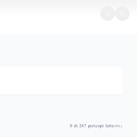
0
di
267
pericopi lette
(
0
%)