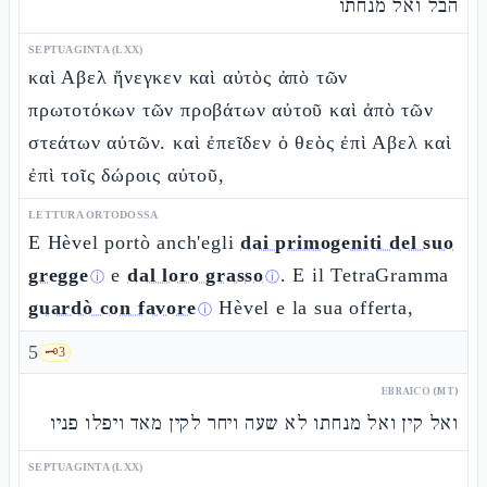
הבל ואל מנחתו
SEPTUAGINTA (LXX)
καὶ Αβελ ἤνεγκεν καὶ αὐτὸς ἀπὸ τῶν
πρωτοτόκων τῶν προβάτων αὐτοῦ καὶ ἀπὸ τῶν
στεάτων αὐτῶν. καὶ ἐπεῖδεν ὁ θεὸς ἐπὶ Αβελ καὶ
ἐπὶ τοῖς δώροις αὐτοῦ,
LETTURA ORTODOSSA
E Hèvel portò anch'egli
dai primogeniti del suo
gregge
e
dal loro grasso
. E il TetraGramma
ⓘ
ⓘ
guardò con favore
Hèvel e la sua offerta,
ⓘ
5
🗝️
3
EBRAICO (MT)
ואל קין ואל מנחתו לא שעה ויחר לקין מאד ויפלו פניו
SEPTUAGINTA (LXX)