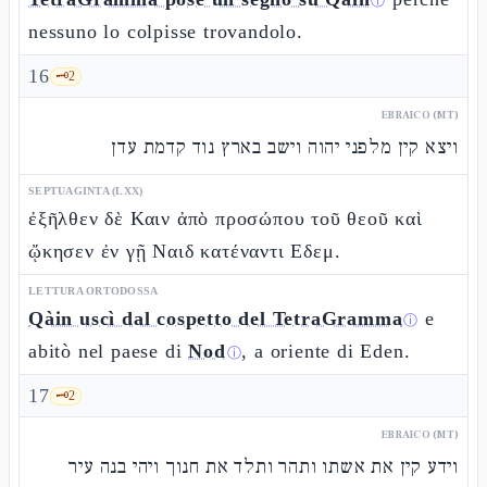
ⓘ
nessuno lo colpisse trovandolo.
16
🗝️
2
EBRAICO (MT)
ויצא קין מלפני יהוה וישב בארץ נוד קדמת עדן
SEPTUAGINTA (LXX)
ἐξῆλθεν δὲ Καιν ἀπὸ προσώπου τοῦ θεοῦ καὶ
ᾤκησεν ἐν γῇ Ναιδ κατέναντι Εδεμ.
LETTURA ORTODOSSA
Qàin uscì dal cospetto del TetraGramma
e
ⓘ
abitò nel paese di
Nod
, a oriente di Eden.
ⓘ
17
🗝️
2
EBRAICO (MT)
וידע קין את אשתו ותהר ותלד את חנוך ויהי בנה עיר