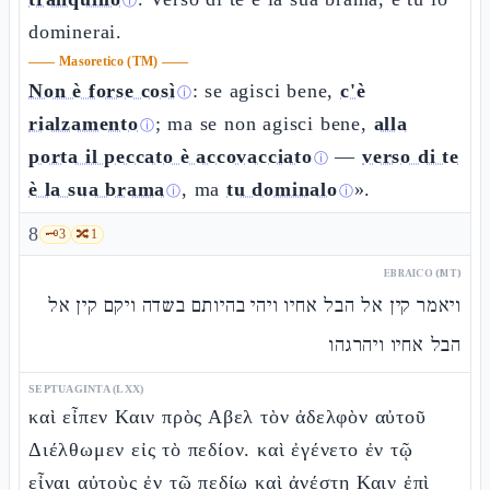
ⓘ
dominerai.
——
Masoretico (TM)
——
Non è forse così
: se agisci bene,
c'è
ⓘ
rialzamento
; ma se non agisci bene,
alla
ⓘ
porta il peccato è accovacciato
—
verso di te
ⓘ
è la sua brama
, ma
tu dominalo
».
ⓘ
ⓘ
8
🗝️
3
🔀
1
EBRAICO (MT)
ויאמר קין אל הבל אחיו ויהי בהיותם בשדה ויקם קין אל
הבל אחיו ויהרגהו
SEPTUAGINTA (LXX)
καὶ εἶπεν Καιν πρὸς Αβελ τὸν ἀδελφὸν αὐτοῦ
Διέλθωμεν εἰς τὸ πεδίον. καὶ ἐγένετο ἐν τῷ
εἶναι αὐτοὺς ἐν τῷ πεδίῳ καὶ ἀνέστη Καιν ἐπὶ