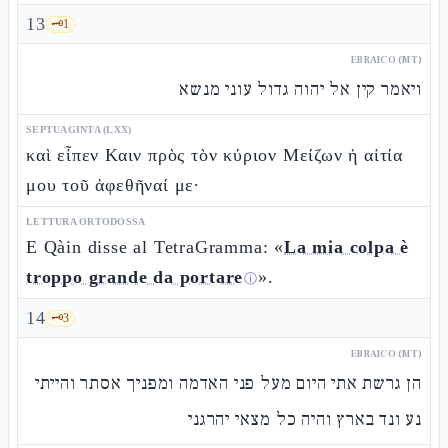
13
🗝️
1
EBRAICO (MT)
ויאמר קין אל יהוה גדול עוני מנשא
SEPTUAGINTA (LXX)
καὶ εἶπεν Καιν πρὸς τὸν κύριον Μείζων ἡ αἰτία
μου τοῦ ἀφεθῆναί με·
LETTURA ORTODOSSA
E Qàin disse al TetraGramma: «
La mia colpa è
troppo grande da portare
».
ⓘ
14
🗝️
3
EBRAICO (MT)
הן גרשת אתי היום מעל פני האדמה ומפניך אסתר והייתי
נע ונד בארץ והיה כל מצאי יהרגני