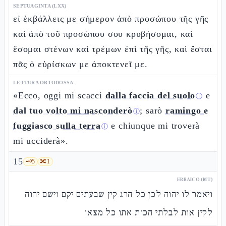
SEPTUAGINTA (LXX)
εἰ ἐκβάλλεις με σήμερον ἀπὸ προσώπου τῆς γῆς
καὶ ἀπὸ τοῦ προσώπου σου κρυβήσομαι, καὶ
ἔσομαι στένων καὶ τρέμων ἐπὶ τῆς γῆς, καὶ ἔσται
πᾶς ὁ εὑρίσκων με ἀποκτενεῖ με.
LETTURA ORTODOSSA
«Ecco, oggi mi scacci
dalla faccia del suolo
e
ⓘ
dal tuo volto mi nasconderò
; sarò
ramingo e
ⓘ
fuggiasco sulla terra
e chiunque mi troverà
ⓘ
mi ucciderà».
15
🗝️
5
🔀
1
EBRAICO (MT)
ויאמר לו יהוה לכן כל הרג קין שבעתים יקם וישם יהוה
לקין אות לבלתי הכות אתו כל מצאו