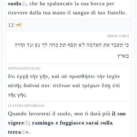
suolo
, che ha spalancato la sua bocca per
ⓘ
ricevere dalla tua mano il sangue di tuo fratello.
12
🗝️
2
EBRAICO (MT)
כי תעבד את האדמה לא תסף תת כחה לך נע ונד תהיה
בארץ
SEPTUAGINTA (LXX)
ὅτι ἐργᾷ τὴν γῆν, καὶ οὐ προσθήσει τὴν ἰσχὺν
αὐτῆς δοῦναί σοι· στένων καὶ τρέμων ἔσῃ ἐπὶ
τῆς γῆς.
LETTURA ORTODOSSA
Quando lavorerai il suolo, non ti darà più
il suo
vigore
;
ramingo e fuggiasco sarai sulla
ⓘ
terra
».
ⓘ