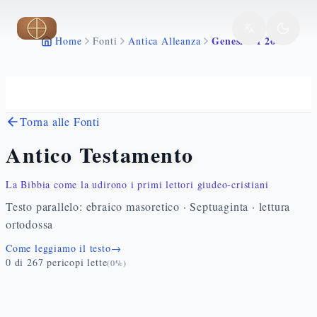
Vai al contenuto principale
Genesi 4 1 26
Home
Fonti
Antica Alleanza
Torna alle Fonti
Antico Testamento
La Bibbia come la udirono i primi lettori giudeo-cristiani
Testo parallelo: ebraico masoretico · Septuaginta · lettura
ortodossa
Come leggiamo il testo
→
0
di
267
pericopi lette
(
0
%)