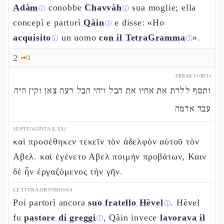
Adàm
conobbe
Chavvàh
sua moglie; ella
ⓘ
ⓘ
concepì e partorì
Qàin
e disse: «Ho
ⓘ
acquisito
un uomo
con il TetraGramma
».
ⓘ
ⓘ
2
🗝️
3
EBRAICO (MT)
ותסף ללדת את אחיו את הבל ויהי הבל רעה צאן וקין היה
עבד אדמה
SEPTUAGINTA (LXX)
καὶ προσέθηκεν τεκεῖν τὸν ἀδελφὸν αὐτοῦ τὸν
Αβελ. καὶ ἐγένετο Αβελ ποιμὴν προβάτων, Καιν
δὲ ἦν ἐργαζόμενος τὴν γῆν.
LETTURA ORTODOSSA
Poi partorì ancora
suo fratello Hèvel
. Hèvel
ⓘ
fu
pastore di greggi
, Qàin invece
lavorava il
ⓘ