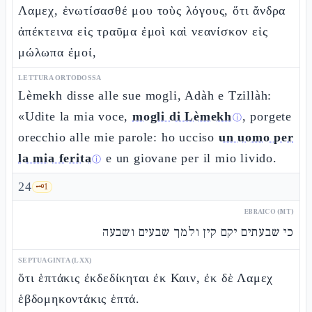
Λαμεχ, ἐνωτίσασθέ μου τοὺς λόγους, ὅτι ἄνδρα
ἀπέκτεινα εἰς τραῦμα ἐμοὶ καὶ νεανίσκον εἰς
μώλωπα ἐμοί,
LETTURA ORTODOSSA
Lèmekh disse alle sue mogli, Adàh e Tzillàh:
«Udite la mia voce,
mogli di Lèmekh
, porgete
ⓘ
orecchio alle mie parole: ho ucciso
un uomo per
la mia ferita
e un giovane per il mio livido.
ⓘ
24
🗝️
1
EBRAICO (MT)
כי שבעתים יקם קין ולמך שבעים ושבעה
SEPTUAGINTA (LXX)
ὅτι ἑπτάκις ἐκδεδίκηται ἐκ Καιν, ἐκ δὲ Λαμεχ
ἑβδομηκοντάκις ἑπτά.