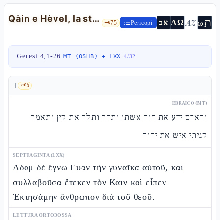
Qàin e Hèvel, la stirpe di Qàin, Shet — Gn 4,1-26
ת
AZ
ω
אב
ΑΩ
🗝️
75
Pericopi
Genesi 4,1-26
·
·
MT (OSHB) + LXX
4
/
32
1
🗝️
5
EBRAICO (MT)
והאדם ידע את חוה אשתו ותהר ותלד את קין ותאמר
קניתי איש את יהוה
SEPTUAGINTA (LXX)
Αδαμ δὲ ἔγνω Ευαν τὴν γυναῖκα αὐτοῦ, καὶ
συλλαβοῦσα ἔτεκεν τὸν Καιν καὶ εἶπεν
Ἐκτησάμην ἄνθρωπον διὰ τοῦ θεοῦ.
LETTURA ORTODOSSA