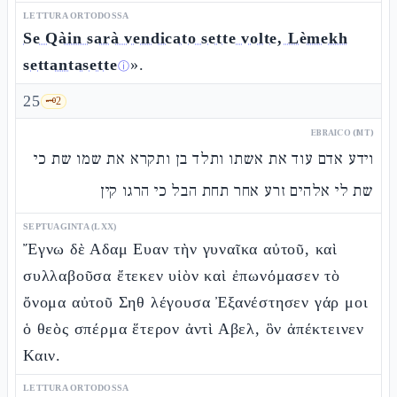
LETTURA ORTODOSSA
Se Qàin sarà vendicato sette volte, Lèmekh
settantasette
».
ⓘ
25
🗝️
2
EBRAICO (MT)
וידע אדם עוד את אשתו ותלד בן ותקרא את שמו שת כי
שת לי אלהים זרע אחר תחת הבל כי הרגו קין
SEPTUAGINTA (LXX)
Ἔγνω δὲ Αδαμ Ευαν τὴν γυναῖκα αὐτοῦ, καὶ
συλλαβοῦσα ἔτεκεν υἱὸν καὶ ἐπωνόμασεν τὸ
ὄνομα αὐτοῦ Σηθ λέγουσα Ἐξανέστησεν γάρ μοι
ὁ θεὸς σπέρμα ἕτερον ἀντὶ Αβελ, ὃν ἀπέκτεινεν
Καιν.
LETTURA ORTODOSSA