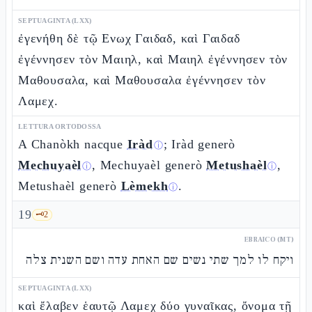
SEPTUAGINTA (LXX)
ἐγενήθη δὲ τῷ Ενωχ Γαιδαδ, καὶ Γαιδαδ
ἐγέννησεν τὸν Μαιηλ, καὶ Μαιηλ ἐγέννησεν τὸν
Μαθουσαλα, καὶ Μαθουσαλα ἐγέννησεν τὸν
Λαμεχ.
LETTURA ORTODOSSA
A Chanòkh nacque
Iràd
; Iràd generò
ⓘ
Mechuyaèl
, Mechuyaèl generò
Metushaèl
,
ⓘ
ⓘ
Metushaèl generò
Lèmekh
.
ⓘ
19
🗝️
2
EBRAICO (MT)
ויקח לו למך שתי נשים שם האחת עדה ושם השנית צלה
SEPTUAGINTA (LXX)
καὶ ἔλαβεν ἑαυτῷ Λαμεχ δύο γυναῖκας, ὄνομα τῇ