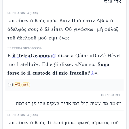
אחי אנכי
SEPTUAGINTA (LXX)
καὶ εἶπεν ὁ θεὸς πρὸς Καιν Ποῦ ἐστιν Αβελ ὁ
ἀδελφός σου; ὁ δὲ εἶπεν Οὐ γινώσκω· μὴ φύλαξ
τοῦ ἀδελφοῦ μού εἰμι ἐγώ;
LETTURA ORTODOSSA
E
il TetraGramma
disse a Qàin: «Dov'è Hèvel
ⓘ
tuo fratello?». Ed egli disse: «Non so.
Sono
forse io il custode di mio fratello?
».
ⓘ
10
🗝️
3
📜
3
EBRAICO (MT)
ויאמר מה עשית קול דמי אחיך צעקים אלי מן האדמה
SEPTUAGINTA (LXX)
καὶ εἶπεν ὁ θεός Τί ἐποίησας; φωνὴ αἵματος τοῦ