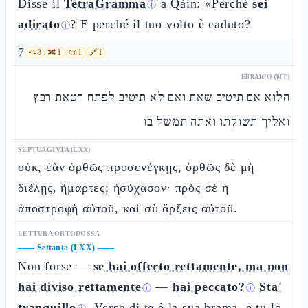
Disse il
TetraGramma
a Qàin: «Perché
sei
ⓘ
adirato
? E perché il tuo volto è caduto?
ⓘ
7
🗝️
8
🔀
1
📜
1
🔗
1
EBRAICO (MT)
הלוא אם תיטיב שאת ואם לא תיטיב לפתח חטאת רבץ
ואליך תשוקתו ואתה תמשל בו
SEPTUAGINTA (LXX)
οὐκ, ἐὰν ὀρθῶς προσενέγκῃς, ὀρθῶς δὲ μὴ
διέλῃς, ἥμαρτες; ἡσύχασον· πρὸς σὲ ἡ
ἀποστροφὴ αὐτοῦ, καὶ σὺ ἄρξεις αὐτοῦ.
LETTURA ORTODOSSA
——
Settanta (LXX)
——
Non forse —
se hai offerto rettamente, ma non
hai diviso rettamente
—
hai peccato?
Sta'
ⓘ
ⓘ
tranquillo
. Verso di te è la sua brama, e tu lo