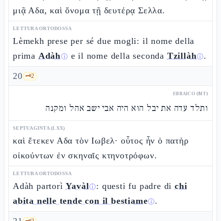
μιᾷ Αδα, καὶ ὄνομα τῇ δευτέρᾳ Σελλα.
LETTURA ORTODOSSA
Lèmekh prese per sé due mogli: il nome della
prima
Adàh
e il nome della seconda
Tzillàh
.
ⓘ
ⓘ
20
🗝️
2
EBRAICO (MT)
ותלד עדה את יבל הוא היה אבי ישב אהל ומקנה
SEPTUAGINTA (LXX)
καὶ ἔτεκεν Αδα τὸν Ιωβελ· οὗτος ἦν ὁ πατὴρ
οἰκούντων ἐν σκηναῖς κτηνοτρόφων.
LETTURA ORTODOSSA
Adàh partorì
Yavàl
: questi fu padre di
chi
ⓘ
abita nelle tende con il bestiame
.
ⓘ
🗝️
2