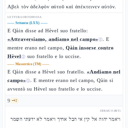
Αβελ τὸν ἀδελφὸν αὐτοῦ καὶ ἀπέκτεινεν αὐτόν.
LETTURA ORTODOSSA
——
Settanta (LXX)
——
E Qàin disse ad Hèvel suo fratello:
«Attraversiamo, andiamo nel campo»
. E
ⓘ
mentre erano nel campo,
Qàin insorse contro
Hèvel
suo fratello e lo uccise.
ⓘ
——
Masoretico (TM)
——
E Qàin disse a Hèvel suo fratello.
«Andiamo nel
campo»
. E mentre erano nel campo, Qàin si
ⓘ
avventò su Hèvel suo fratello e lo uccise.
9
🗝️
2
EBRAICO (MT)
ויאמר יהוה אל קין אי הבל אחיך ויאמר לא ידעתי השמר