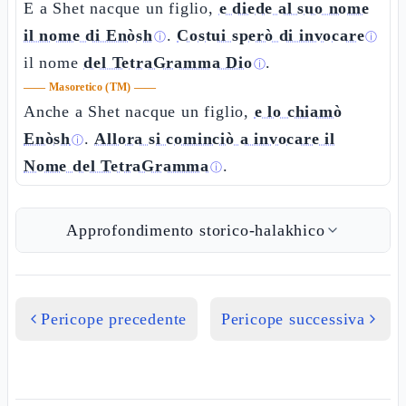
E a Shet nacque un figlio,
e diede al suo nome
il nome di Enòsh
.
Costui sperò di invocare
ⓘ
ⓘ
il nome
del TetraGramma Dio
.
ⓘ
——
Masoretico (TM)
——
Anche a Shet nacque un figlio,
e lo chiamò
Enòsh
.
Allora si cominciò a invocare il
ⓘ
Nome del TetraGramma
.
ⓘ
Approfondimento storico-halakhico
Pericope precedente
Pericope successiva