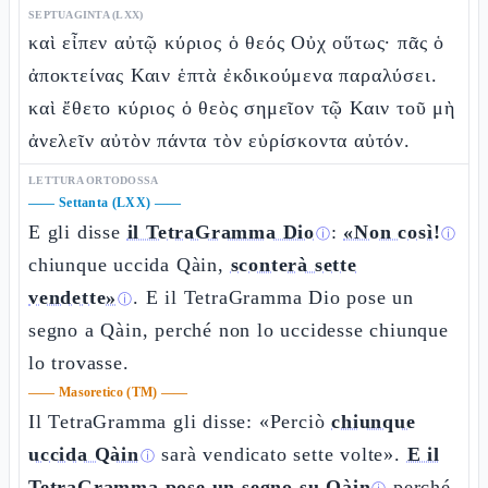
SEPTUAGINTA (LXX)
καὶ εἶπεν αὐτῷ κύριος ὁ θεός Οὐχ οὕτως· πᾶς ὁ
ἀποκτείνας Καιν ἑπτὰ ἐκδικούμενα παραλύσει.
καὶ ἔθετο κύριος ὁ θεὸς σημεῖον τῷ Καιν τοῦ μὴ
ἀνελεῖν αὐτὸν πάντα τὸν εὑρίσκοντα αὐτόν.
LETTURA ORTODOSSA
——
Settanta (LXX)
——
E gli disse
il TetraGramma Dio
:
«Non così!
ⓘ
ⓘ
chiunque uccida Qàin,
sconterà sette
vendette»
. E il TetraGramma Dio pose un
ⓘ
segno a Qàin, perché non lo uccidesse chiunque
lo trovasse.
——
Masoretico (TM)
——
Il TetraGramma gli disse: «Perciò
chiunque
uccida Qàin
sarà vendicato sette volte».
E il
ⓘ
TetraGramma pose un segno su Qàin
perché