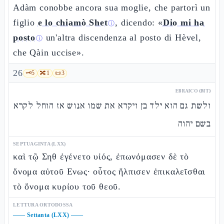
Adàm conobbe ancora sua moglie, che partorì un
figlio
e lo chiamò Shet
, dicendo: «
Dio mi ha
ⓘ
posto
un'altra discendenza al posto di Hèvel,
ⓘ
che Qàin uccise».
26
🗝️
5
🔀
1
📜
3
EBRAICO (MT)
ולשת גם הוא ילד בן ויקרא את שמו אנוש אז הוחל לקרא
בשם יהוה
SEPTUAGINTA (LXX)
καὶ τῷ Σηθ ἐγένετο υἱός, ἐπωνόμασεν δὲ τὸ
ὄνομα αὐτοῦ Ενως· οὗτος ἤλπισεν ἐπικαλεῖσθαι
τὸ ὄνομα κυρίου τοῦ θεοῦ.
LETTURA ORTODOSSA
——
Settanta (LXX)
——