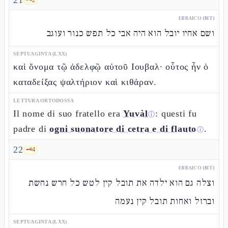
21
EBRAICO (MT)
ושם אחיו יובל הוא היה אבי כל תפש כנור ועוגב
SEPTUAGINTA (LXX)
καὶ ὄνομα τῷ ἀδελφῷ αὐτοῦ Ιουβαλ· οὗτος ἦν ὁ
καταδείξας ψαλτήριον καὶ κιθάραν.
LETTURA ORTODOSSA
Il nome di suo fratello era
Yuvàl
: questi fu
ⓘ
padre di
ogni suonatore di cetra e di flauto
.
ⓘ
22
🗝️
4
EBRAICO (MT)
וצלה גם הוא ילדה את תובל קין לטש כל חרש נחשת
וברזל ואחות תובל קין נעמה
SEPTUAGINTA (LXX)