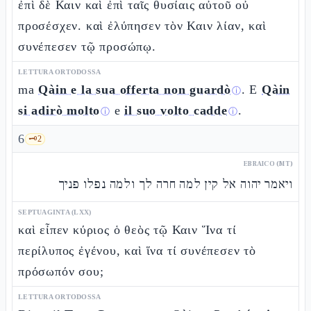
ἐπὶ δὲ Καιν καὶ ἐπὶ ταῖς θυσίαις αὐτοῦ οὐ
προσέσχεν. καὶ ἐλύπησεν τὸν Καιν λίαν, καὶ
συνέπεσεν τῷ προσώπῳ.
LETTURA ORTODOSSA
ma
Qàin e la sua offerta non guardò
. E
Qàin
ⓘ
si adirò molto
e
il suo volto cadde
.
ⓘ
ⓘ
6
🗝️
2
EBRAICO (MT)
ויאמר יהוה אל קין למה חרה לך ולמה נפלו פניך
SEPTUAGINTA (LXX)
καὶ εἶπεν κύριος ὁ θεὸς τῷ Καιν Ἵνα τί
περίλυπος ἐγένου, καὶ ἵνα τί συνέπεσεν τὸ
πρόσωπόν σου;
LETTURA ORTODOSSA