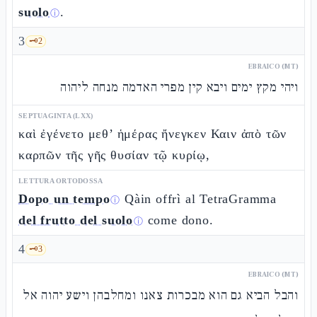
suolo
.
ⓘ
3
🗝️
2
EBRAICO (MT)
ויהי מקץ ימים ויבא קין מפרי האדמה מנחה ליהוה
SEPTUAGINTA (LXX)
καὶ ἐγένετο μεθ’ ἡμέρας ἤνεγκεν Καιν ἀπὸ τῶν
καρπῶν τῆς γῆς θυσίαν τῷ κυρίῳ,
LETTURA ORTODOSSA
Dopo un tempo
Qàin offrì al TetraGramma
ⓘ
del frutto del suolo
come dono.
ⓘ
4
🗝️
3
EBRAICO (MT)
והבל הביא גם הוא מבכרות צאנו ומחלבהן וישע יהוה אל