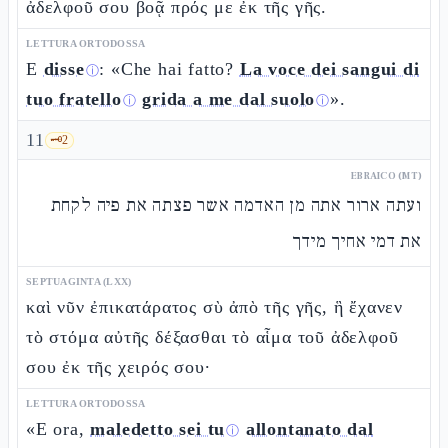
ἀδελφοῦ σου βοᾷ πρός με ἐκ τῆς γῆς.
LETTURA ORTODOSSA
E
disse
: «Che hai fatto?
La voce dei sangui di
ⓘ
tuo fratello
grida a me dal suolo
».
ⓘ
ⓘ
11
🗝️
2
EBRAICO (MT)
ועתה ארור אתה מן האדמה אשר פצתה את פיה לקחת
את דמי אחיך מידך
SEPTUAGINTA (LXX)
καὶ νῦν ἐπικατάρατος σὺ ἀπὸ τῆς γῆς, ἣ ἔχανεν
τὸ στόμα αὐτῆς δέξασθαι τὸ αἷμα τοῦ ἀδελφοῦ
σου ἐκ τῆς χειρός σου·
LETTURA ORTODOSSA
«E ora,
maledetto sei tu
allontanato dal
ⓘ