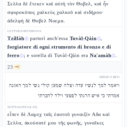
Σελλα δὲ ἔτεκεν καὶ αὐτὴ τὸν Θοβελ, καὶ ἦν
σφυροκόπος χαλκεὺς χαλκοῦ καὶ σιδήρου·
ἀδελφὴ δὲ Θοβελ Νοεμα.
LETTURA ORTODOSSA
Tzillàh
partorì anch'essa
Tuvàl-Qàin
,
ⓘ
ⓘ
forgiatore di ogni strumento di bronzo e di
ferro
; e sorella di Tuvàl-Qàin era
Na'amàh
.
ⓘ
ⓘ
23
🗝️
2
EBRAICO (MT)
ויאמר למך לנשיו עדה וצלה שמען קולי נשי למך האזנה
אמרתי כי איש הרגתי לפצעי וילד לחברתי
SEPTUAGINTA (LXX)
εἶπεν δὲ Λαμεχ ταῖς ἑαυτοῦ γυναιξίν Αδα καὶ
Σελλα, ἀκούσατέ μου τῆς φωνῆς, γυναῖκες