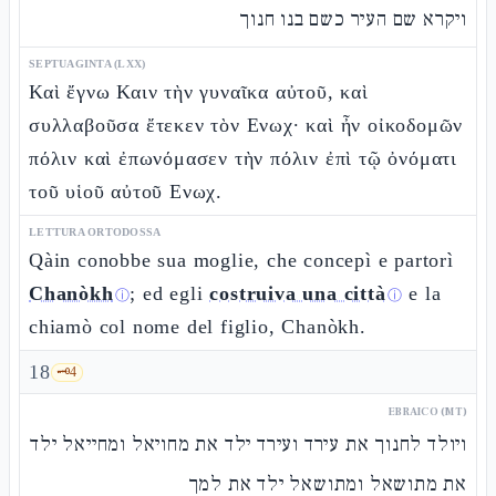
ויקרא שם העיר כשם בנו חנוך
SEPTUAGINTA (LXX)
Καὶ ἔγνω Καιν τὴν γυναῖκα αὐτοῦ, καὶ
συλλαβοῦσα ἔτεκεν τὸν Ενωχ· καὶ ἦν οἰκοδομῶν
πόλιν καὶ ἐπωνόμασεν τὴν πόλιν ἐπὶ τῷ ὀνόματι
τοῦ υἱοῦ αὐτοῦ Ενωχ.
LETTURA ORTODOSSA
Qàin conobbe sua moglie, che concepì e partorì
Chanòkh
; ed egli
costruiva una città
e la
ⓘ
ⓘ
chiamò col nome del figlio, Chanòkh.
18
🗝️
4
EBRAICO (MT)
ויולד לחנוך את עירד ועירד ילד את מחויאל ומחייאל ילד
את מתושאל ומתושאל ילד את למך