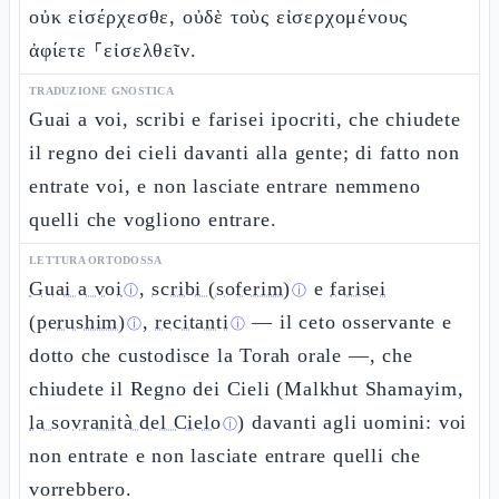
οὐκ εἰσέρχεσθε, οὐδὲ τοὺς εἰσερχομένους
ἀφίετε ⸀εἰσελθεῖν.
TRADUZIONE GNOSTICA
Guai a voi, scribi e farisei ipocriti, che chiudete
il regno dei cieli davanti alla gente; di fatto non
entrate voi, e non lasciate entrare nemmeno
quelli che vogliono entrare.
LETTURA ORTODOSSA
Guai a voi
,
scribi (soferim)
e
farisei
ⓘ
ⓘ
(perushim)
,
recitanti
— il ceto osservante e
ⓘ
ⓘ
dotto che custodisce la Torah orale —, che
chiudete il Regno dei Cieli (Malkhut Shamayim,
la sovranità del Cielo
) davanti agli uomini: voi
ⓘ
non entrate e non lasciate entrare quelli che
vorrebbero.