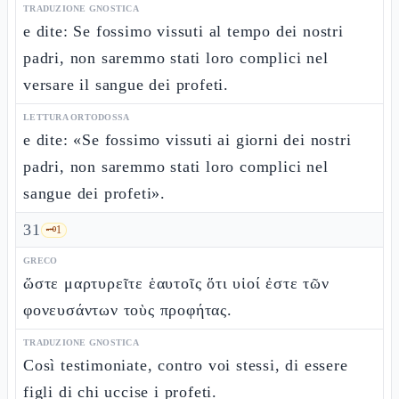
TRADUZIONE GNOSTICA
e dite: Se fossimo vissuti al tempo dei nostri
padri, non saremmo stati loro complici nel
versare il sangue dei profeti.
LETTURA ORTODOSSA
e dite: «Se fossimo vissuti ai giorni dei nostri
padri, non saremmo stati loro complici nel
sangue dei profeti».
31
🗝️
1
GRECO
ὥστε μαρτυρεῖτε ἑαυτοῖς ὅτι υἱοί ἐστε τῶν
φονευσάντων τοὺς προφήτας.
TRADUZIONE GNOSTICA
Così testimoniate, contro voi stessi, di essere
figli di chi uccise i profeti.