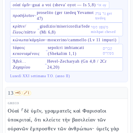
οὐαὶ ὑμῖν
guai a voi (sheva' oyot — Is 5,8)
=
אוֹי oy
proselito (ger tzedeq Yevamot
גֵּר צֶדֶק ger
προσήλυτον
=
tzedeq
47)
κρίσιν/
giudizio/misericordia/fede
מִשְׁפָּט חֶסֶד
=
mishpat chesed
ἔλεος/πίστιν
(Mi 6,8)
κώνωπα/κάμηλον
moscerino/cammello (Lv 11 impuri)
=
τάφοις
sepolcri imbiancati
קְבָרִים
=
מְסֻיָּדִים
κεκονιαμένοις
(Shekalim 1,1)
Ἅβελ...
Hevel-Zecharyah (Gn 4,8 / 2Cr
=
Ζαχαρίου
24,20)
Lunedì XXI settimana T.O. (anno II)
13
🗝️
5
🔗
1
GRECO
Οὐαὶ ⸀δὲ ὑμῖν, γραμματεῖς καὶ Φαρισαῖοι
ὑποκριταί, ὅτι κλείετε τὴν βασιλείαν τῶν
οὐρανῶν ἔμπροσθεν τῶν ἀνθρώπων· ὑμεῖς γὰρ