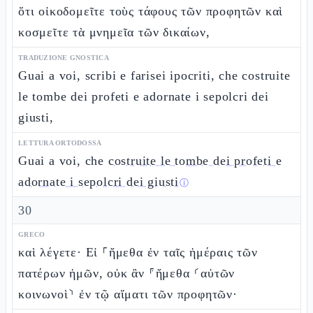
ὅτι οἰκοδομεῖτε τοὺς τάφους τῶν προφητῶν καὶ
κοσμεῖτε τὰ μνημεῖα τῶν δικαίων,
TRADUZIONE GNOSTICA
Guai a voi, scribi e farisei ipocriti, che costruite
le tombe dei profeti e adornate i sepolcri dei
giusti,
LETTURA ORTODOSSA
Guai a voi, che
costruite le tombe dei profeti e
adornate i sepolcri dei giusti
ⓘ
30
GRECO
καὶ λέγετε· Εἰ ⸀ἤμεθα ἐν ταῖς ἡμέραις τῶν
πατέρων ἡμῶν, οὐκ ἂν ⸁ἤμεθα ⸂αὐτῶν
κοινωνοὶ⸃ ἐν τῷ αἵματι τῶν προφητῶν·