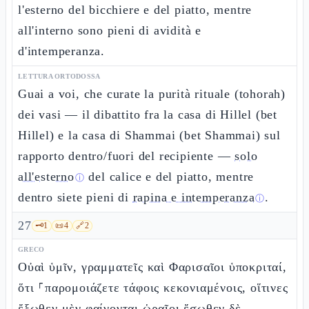
l'esterno del bicchiere e del piatto, mentre
all'interno sono pieni di avidità e
d'intemperanza.
LETTURA ORTODOSSA
Guai a voi, che curate la purità rituale (tohorah)
dei vasi — il dibattito fra la casa di Hillel (bet
Hillel) e la casa di Shammai (bet Shammai) sul
rapporto dentro/fuori del recipiente —
solo
all'esterno
del calice e del piatto, mentre
ⓘ
dentro siete pieni di
rapina e intemperanza
.
ⓘ
27
🗝️
1
📜
4
🔗
2
GRECO
Οὐαὶ ὑμῖν, γραμματεῖς καὶ Φαρισαῖοι ὑποκριταί,
ὅτι ⸀παρομοιάζετε τάφοις κεκονιαμένοις, οἵτινες
ἔξωθεν μὲν φαίνονται ὡραῖοι ἔσωθεν δὲ