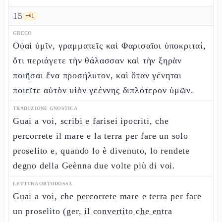
15
🗝️
1
GRECO
Οὐαὶ ὑμῖν, γραμματεῖς καὶ Φαρισαῖοι ὑποκριταί,
ὅτι περιάγετε τὴν θάλασσαν καὶ τὴν ξηρὰν
ποιῆσαι ἕνα προσήλυτον, καὶ ὅταν γένηται
ποιεῖτε αὐτὸν υἱὸν γεέννης διπλότερον ὑμῶν.
TRADUZIONE GNOSTICA
Guai a voi, scribi e farisei ipocriti, che
percorrete il mare e la terra per fare un solo
proselito e, quando lo è divenuto, lo rendete
degno della Geènna due volte più di voi.
LETTURA ORTODOSSA
Guai a voi, che percorrete mare e terra per fare
un proselito (ger,
il convertito che entra