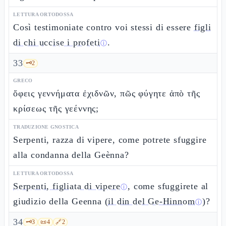
LETTURA ORTODOSSA
Così testimoniate contro voi stessi di essere
figli
di chi uccise i profeti
.
ⓘ
33
🗝️
2
GRECO
ὄφεις γεννήματα ἐχιδνῶν, πῶς φύγητε ἀπὸ τῆς
κρίσεως τῆς γεέννης;
TRADUZIONE GNOSTICA
Serpenti, razza di vipere, come potrete sfuggire
alla condanna della Geènna?
LETTURA ORTODOSSA
Serpenti, figliata di vipere
, come sfuggirete al
ⓘ
giudizio della Geenna (
il din del Ge-Hinnom
)?
ⓘ
34
🗝️
3
📜
4
🔗
2