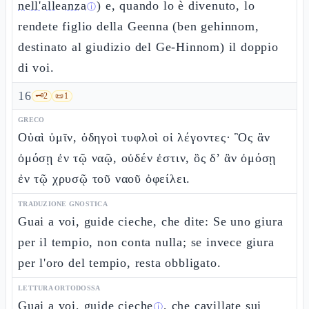
nell'alleanza
) e, quando lo è divenuto, lo
ⓘ
rendete figlio della Geenna (ben gehinnom,
destinato al giudizio del Ge-Hinnom) il doppio
di voi.
16
🗝️
2
📜
1
GRECO
Οὐαὶ ὑμῖν, ὁδηγοὶ τυφλοὶ οἱ λέγοντες· Ὃς ἂν
ὀμόσῃ ἐν τῷ ναῷ, οὐδέν ἐστιν, ὃς δ’ ἂν ὀμόσῃ
ἐν τῷ χρυσῷ τοῦ ναοῦ ὀφείλει.
TRADUZIONE GNOSTICA
Guai a voi, guide cieche, che dite: Se uno giura
per il tempio, non conta nulla; se invece giura
per l'oro del tempio, resta obbligato.
LETTURA ORTODOSSA
Guai a voi,
guide cieche
, che cavillate sui
ⓘ