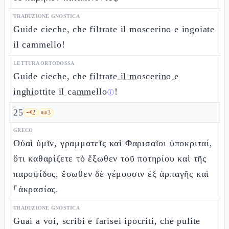
TRADUZIONE GNOSTICA
Guide cieche, che filtrate il moscerino e ingoiate
il cammello!
LETTURA ORTODOSSA
Guide cieche, che
filtrate il moscerino e
inghiottite il cammello
!
ⓘ
25
🗝️
2
📜
3
GRECO
Οὐαὶ ὑμῖν, γραμματεῖς καὶ Φαρισαῖοι ὑποκριταί,
ὅτι καθαρίζετε τὸ ἔξωθεν τοῦ ποτηρίου καὶ τῆς
παροψίδος, ἔσωθεν δὲ γέμουσιν ἐξ ἁρπαγῆς καὶ
⸀ἀκρασίας.
TRADUZIONE GNOSTICA
Guai a voi, scribi e farisei ipocriti, che pulite