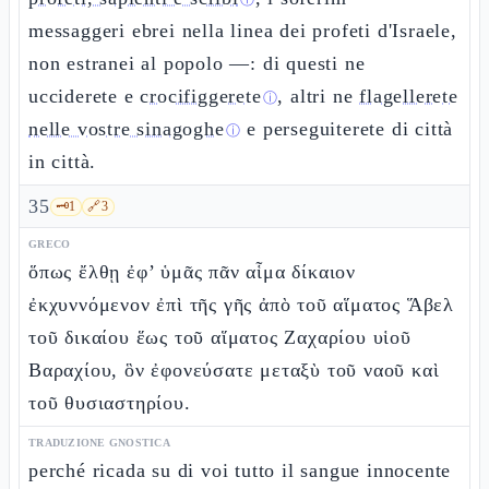
ⓘ
messaggeri ebrei nella linea dei profeti d'Israele,
non estranei al popolo —: di questi ne
ucciderete e
crocifiggerete
, altri ne
flagellerete
ⓘ
nelle vostre sinagoghe
e perseguiterete di città
ⓘ
in città.
35
🗝️
1
🔗
3
GRECO
ὅπως ἔλθῃ ἐφ’ ὑμᾶς πᾶν αἷμα δίκαιον
ἐκχυννόμενον ἐπὶ τῆς γῆς ἀπὸ τοῦ αἵματος Ἅβελ
τοῦ δικαίου ἕως τοῦ αἵματος Ζαχαρίου υἱοῦ
Βαραχίου, ὃν ἐφονεύσατε μεταξὺ τοῦ ναοῦ καὶ
τοῦ θυσιαστηρίου.
TRADUZIONE GNOSTICA
perché ricada su di voi tutto il sangue innocente