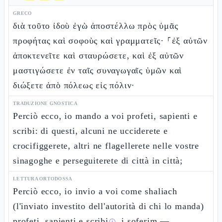
GRECO
διὰ τοῦτο ἰδοὺ ἐγὼ ἀποστέλλω πρὸς ὑμᾶς
προφήτας καὶ σοφοὺς καὶ γραμματεῖς· ⸀ἐξ αὐτῶν
ἀποκτενεῖτε καὶ σταυρώσετε, καὶ ἐξ αὐτῶν
μαστιγώσετε ἐν ταῖς συναγωγαῖς ὑμῶν καὶ
διώξετε ἀπὸ πόλεως εἰς πόλιν·
TRADUZIONE GNOSTICA
Perciò ecco, io mando a voi profeti, sapienti e
scribi: di questi, alcuni ne ucciderete e
crocifiggerete, altri ne flagellerete nelle vostre
sinagoghe e perseguiterete di città in città;
LETTURA ORTODOSSA
Perciò ecco, io invio a voi come shaliach
(l'inviato investito dell'autorità di chi lo manda)
profeti, sapienti e scribi
, i soferim —