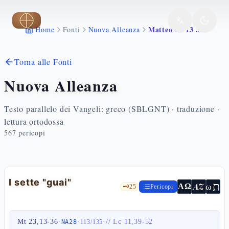
Vai al contenuto principale
Matteo 23 13 36
Home
Fonti
Nuova Alleanza
Torna alle Fonti
Nuova Alleanza
Testo parallelo dei Vangeli: greco (SBLGNT) · traduzione ·
lettura ortodossa
567
pericopi
I sette "guai"
ת
AZ
ω
ΑΩ
🗝️
25
Pericopi
Mt 23,13-36
·
·
·
//
Lc 11,39-52
NA28
113
/
135