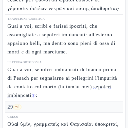
γέμουσιν ὀστέων νεκρῶν καὶ πάσης ἀκαθαρσίας·
TRADUZIONE GNOSTICA
Guai a voi, scribi e farisei ipocriti, che
assomigliate a sepolcri imbiancati: all'esterno
appaiono belli, ma dentro sono pieni di ossa di
morti e di ogni marciume.
LETTURA ORTODOSSA
Guai a voi, sepolcri imbiancati di bianco prima
di Pesach per segnalarne ai pellegrini l'impurità
da contatto col morto (la tum'at met)
sepolcri
imbiancati
:
ⓘ
29
🗝️
1
GRECO
Οὐαὶ ὑμῖν, γραμματεῖς καὶ Φαρισαῖοι ὑποκριταί,