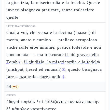
la giustizia, la misericordia e la fedeltà. Queste
invece bisognava praticare, senza tralasciare
quelle.
LETTURA ORTODOSSA
Guai a voi, che versate la decima (maaser) di
menta, aneto e cumino — prelievo scrupoloso
anche sulle erbe minime, pratica lodevole e non
condannata —, ma trascurate
il più grave della
Torah
:
il giudizio, la misericordia e la fedeltà
ⓘ
(mishpat, ḥesed ed emunah)
;
questo bisognava
ⓘ
fare senza tralasciare quello
.
ⓘ
24
🗝️
1
GRECO
ὁδηγοὶ τυφλοί, ⸀οἱ διϋλίζοντες τὸν κώνωπα τὴν
δὲ κάμηλον καταπίνοντες.