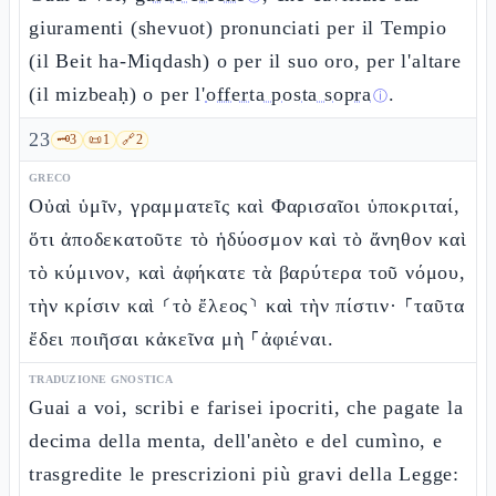
giuramenti (shevuot) pronunciati per il Tempio
(il Beit ha-Miqdash) o per il suo oro, per l'altare
(il mizbeaḥ) o per l'
offerta posta sopra
.
ⓘ
23
🗝️
3
📜
1
🔗
2
GRECO
Οὐαὶ ὑμῖν, γραμματεῖς καὶ Φαρισαῖοι ὑποκριταί,
ὅτι ἀποδεκατοῦτε τὸ ἡδύοσμον καὶ τὸ ἄνηθον καὶ
τὸ κύμινον, καὶ ἀφήκατε τὰ βαρύτερα τοῦ νόμου,
τὴν κρίσιν καὶ ⸂τὸ ἔλεος⸃ καὶ τὴν πίστιν· ⸀ταῦτα
ἔδει ποιῆσαι κἀκεῖνα μὴ ⸀ἀφιέναι.
TRADUZIONE GNOSTICA
Guai a voi, scribi e farisei ipocriti, che pagate la
decima della menta, dell'anèto e del cumìno, e
trasgredite le prescrizioni più gravi della Legge: