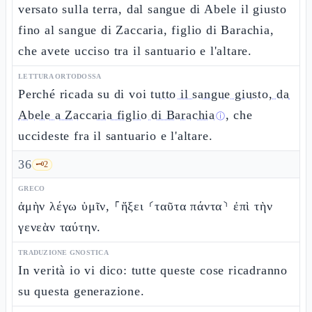
versato sulla terra, dal sangue di Abele il giusto
fino al sangue di Zaccaria, figlio di Barachia,
che avete ucciso tra il santuario e l'altare.
LETTURA ORTODOSSA
Perché ricada su di voi
tutto il sangue giusto, da
Abele a Zaccaria figlio di Barachia
, che
ⓘ
uccideste fra il santuario e l'altare.
36
🗝️
2
GRECO
ἀμὴν λέγω ὑμῖν, ⸀ἥξει ⸂ταῦτα πάντα⸃ ἐπὶ τὴν
γενεὰν ταύτην.
TRADUZIONE GNOSTICA
In verità io vi dico: tutte queste cose ricadranno
su questa generazione.