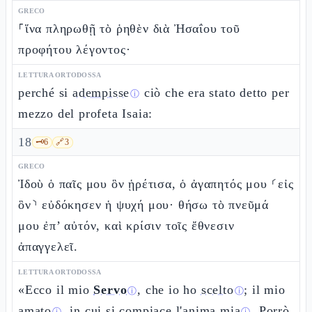
GRECO
⸀ἵνα πληρωθῇ τὸ ῥηθὲν διὰ Ἠσαΐου τοῦ
προφήτου λέγοντος·
LETTURA ORTODOSSA
perché si
adempisse
ciò che era stato detto per
ⓘ
mezzo del profeta Isaia:
18
🗝️
6
🔗
3
GRECO
Ἰδοὺ ὁ παῖς μου ὃν ᾑρέτισα, ὁ ἀγαπητός μου ⸂εἰς
ὃν⸃ εὐδόκησεν ἡ ψυχή μου· θήσω τὸ πνεῦμά
μου ἐπ’ αὐτόν, καὶ κρίσιν τοῖς ἔθνεσιν
ἀπαγγελεῖ.
LETTURA ORTODOSSA
«Ecco il mio
Servo
, che io ho
scelto
; il mio
ⓘ
ⓘ
amato
, in cui si
compiace l'anima mia
. Porrò