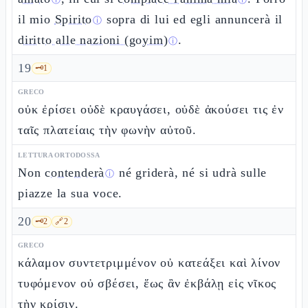
ⓘ
ⓘ
il mio
Spirito
sopra di lui ed egli annuncerà il
ⓘ
diritto alle nazioni (goyim)
.
ⓘ
19
🗝️
1
GRECO
οὐκ ἐρίσει οὐδὲ κραυγάσει, οὐδὲ ἀκούσει τις ἐν
ταῖς πλατείαις τὴν φωνὴν αὐτοῦ.
LETTURA ORTODOSSA
Non
contenderà
né griderà, né si udrà sulle
ⓘ
piazze la sua voce.
20
🗝️
2
🔗
2
GRECO
κάλαμον συντετριμμένον οὐ κατεάξει καὶ λίνον
τυφόμενον οὐ σβέσει, ἕως ἂν ἐκβάλῃ εἰς νῖκος
τὴν κρίσιν.