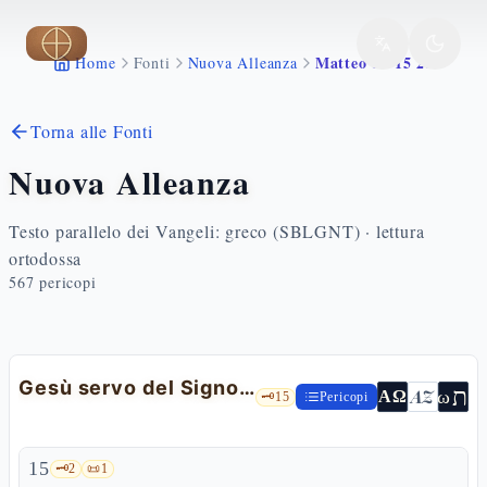
Vai al contenuto principale
Matteo 12 15 21
Home
Fonti
Nuova Alleanza
Torna alle Fonti
Nuova Alleanza
Testo parallelo dei Vangeli: greco (SBLGNT) · lettura
ortodossa
567
pericopi
Gesù servo del Signore
ת
AZ
ω
ΑΩ
🗝️
15
Pericopi
15
🗝️
2
📜
1