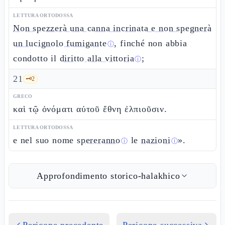
LETTURA ORTODOSSA
Non spezzerà una canna incrinata e non spegnerà
un lucignolo fumigante
, finché non abbia
ⓘ
condotto il
diritto alla vittoria
;
ⓘ
21
🗝️
2
GRECO
καὶ τῷ ὀνόματι αὐτοῦ ἔθνη ἐλπιοῦσιν.
LETTURA ORTODOSSA
e nel suo nome
spereranno
le
nazioni
».
ⓘ
ⓘ
Approfondimento storico-halakhico