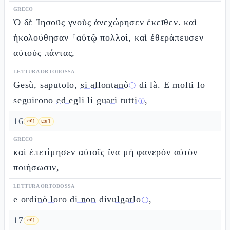
GRECO
Ὁ δὲ Ἰησοῦς γνοὺς ἀνεχώρησεν ἐκεῖθεν. καὶ
ἠκολούθησαν ⸀αὐτῷ πολλοί, καὶ ἐθεράπευσεν
αὐτοὺς πάντας,
LETTURA ORTODOSSA
Gesù, saputolo,
si allontanò
di là. E molti lo
ⓘ
seguirono
ed egli li guarì tutti
,
ⓘ
16
🗝️
1
📜
1
GRECO
καὶ ἐπετίμησεν αὐτοῖς ἵνα μὴ φανερὸν αὐτὸν
ποιήσωσιν,
LETTURA ORTODOSSA
e
ordinò loro di non divulgarlo
,
ⓘ
17
🗝️
1