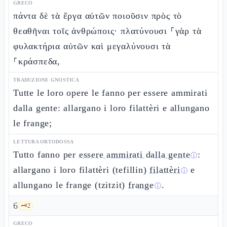
GRECO
πάντα δὲ τὰ ἔργα αὐτῶν ποιοῦσιν πρὸς τὸ
θεαθῆναι τοῖς ἀνθρώποις· πλατύνουσι ⸀γὰρ τὰ
φυλακτήρια αὐτῶν καὶ μεγαλύνουσι τὰ
⸀κράσπεδα,
TRADUZIONE GNOSTICA
Tutte le loro opere le fanno per essere ammirati
dalla gente: allargano i loro filattèri e allungano
le frange;
LETTURA ORTODOSSA
Tutto fanno per
essere ammirati dalla gente
:
ⓘ
allargano i loro filattèri (tefillin)
filattèri
e
ⓘ
allungano le frange (tzitzit)
frange
.
ⓘ
6
🗝️
2
GRECO