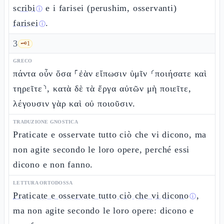
scribi
e i farisei (perushim, osservanti)
ⓘ
farisei
.
ⓘ
3
🗝️
1
GRECO
πάντα οὖν ὅσα ⸀ἐὰν εἴπωσιν ὑμῖν ⸂ποιήσατε καὶ
τηρεῖτε⸃, κατὰ δὲ τὰ ἔργα αὐτῶν μὴ ποιεῖτε,
λέγουσιν γὰρ καὶ οὐ ποιοῦσιν.
TRADUZIONE GNOSTICA
Praticate e osservate tutto ciò che vi dicono, ma
non agite secondo le loro opere, perché essi
dicono e non fanno.
LETTURA ORTODOSSA
Praticate e osservate tutto ciò che vi dicono
,
ⓘ
ma non agite secondo le loro opere: dicono e