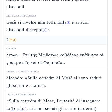
discepoli
LETTURA ORTODOSSA
Gesù si rivolse alla folla
folla
e ai suoi
ⓘ
discepoli
discepoli
:
ⓘ
2
🗝️
3
GRECO
λέγων· Ἐπὶ τῆς Μωϋσέως καθέδρας ἐκάθισαν οἱ
γραμματεῖς καὶ οἱ Φαρισαῖοι.
TRADUZIONE GNOSTICA
dicendo: «Sulla cattedra di Mosè si sono seduti
gli scribi e i farisei.
LETTURA ORTODOSSA
«Sulla cattedra di Mosè, l'autorità di insegnare
la
Torah
, si sono seduti gli scribi (soferim)
ⓘ