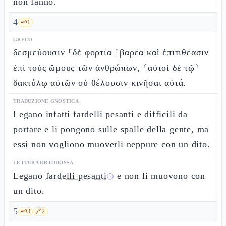
non fanno.
4
🗝️
1
GRECO
δεσμεύουσιν ⸀δὲ φορτία ⸀βαρέα καὶ ἐπιτιθέασιν
ἐπὶ τοὺς ὤμους τῶν ἀνθρώπων, ⸂αὐτοὶ δὲ τῷ⸃
δακτύλῳ αὐτῶν οὐ θέλουσιν κινῆσαι αὐτά.
TRADUZIONE GNOSTICA
Legano infatti fardelli pesanti e difficili da
portare e li pongono sulle spalle della gente, ma
essi non vogliono muoverli neppure con un dito.
LETTURA ORTODOSSA
Legano
fardelli pesanti
e non li muovono con
ⓘ
un dito.
5
🗝️
3
🔗
2