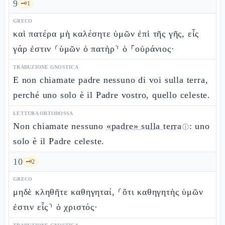
9
🗝️
1
GRECO
καὶ πατέρα μὴ καλέσητε ὑμῶν ἐπὶ τῆς γῆς, εἷς
γάρ ἐστιν ⸂ὑμῶν ὁ πατὴρ⸃ ὁ ⸀οὐράνιος·
TRADUZIONE GNOSTICA
E non chiamate padre nessuno di voi sulla terra,
perché uno solo è il Padre vostro, quello celeste.
LETTURA ORTODOSSA
Non chiamate nessuno
«padre» sulla terra
: uno
ⓘ
solo è il Padre celeste.
10
🗝️
2
GRECO
μηδὲ κληθῆτε καθηγηταί, ⸂ὅτι καθηγητὴς ὑμῶν
ἐστιν εἷς⸃ ὁ χριστός·