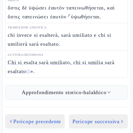
GRECO
ὅστις δὲ ὑψώσει ἑαυτὸν ταπεινωθήσεται, καὶ
ὅστις ταπεινώσει ἑαυτὸν ⸀ὑψωθήσεται.
TRADUZIONE GNOSTICA
chi invece si esalterà, sarà umiliato e chi si
umilierà sarà esaltato.
LETTURA ORTODOSSA
Chi si esalta sarà umiliato, chi si umilia sarà
esaltato
».
ⓘ
Approfondimento storico-halakhico
Pericope precedente
Pericope successiva