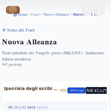
Vai al contenuto principale
Matteo 23 1 12
Home
Fonti
Nuova Alleanza
Torna alle Fonti
Nuova Alleanza
Testo parallelo dei Vangeli: greco (SBLGNT) · traduzione ·
lettura ortodossa
567
pericopi
Ipocrisia degli scribi e dei farisei
ת
AZ
ω
ΑΩ
🗝️
20
Pericopi
Mt 23,1-12
·
·
·
NA28
112
/
135