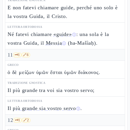
TRADUZIONE GNOSTICA
E non fatevi chiamare guide, perché uno solo è
la vostra Guida, il Cristo.
LETTURA ORTODOSSA
Né fatevi chiamare
«guide»
: una sola è la
ⓘ
vostra Guida, il
Messia
(ha-Mašìaḥ).
ⓘ
11
🗝️
1
🔗
6
GRECO
ὁ δὲ μείζων ὑμῶν ἔσται ὑμῶν διάκονος.
TRADUZIONE GNOSTICA
Il più grande tra voi sia vostro servo;
LETTURA ORTODOSSA
Il
più grande sia vostro servo
.
ⓘ
12
🗝️
1
🔗
2