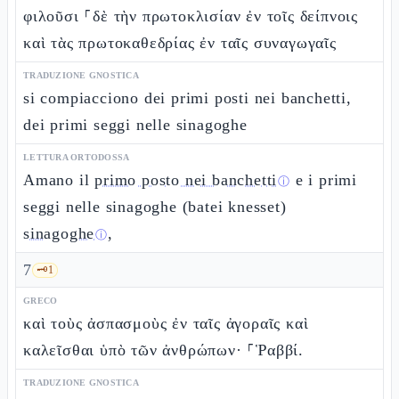
φιλοῦσι ⸀δὲ τὴν πρωτοκλισίαν ἐν τοῖς δείπνοις
καὶ τὰς πρωτοκαθεδρίας ἐν ταῖς συναγωγαῖς
TRADUZIONE GNOSTICA
si compiacciono dei primi posti nei banchetti,
dei primi seggi nelle sinagoghe
LETTURA ORTODOSSA
Amano il
primo posto nei banchetti
e i primi
ⓘ
seggi nelle sinagoghe (batei knesset)
sinagoghe
,
ⓘ
7
🗝️
1
GRECO
καὶ τοὺς ἀσπασμοὺς ἐν ταῖς ἀγοραῖς καὶ
καλεῖσθαι ὑπὸ τῶν ἀνθρώπων· ⸀Ῥαββί.
TRADUZIONE GNOSTICA