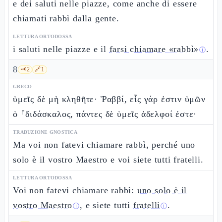
e dei saluti nelle piazze, come anche di essere
chiamati rabbì dalla gente.
LETTURA ORTODOSSA
i saluti nelle piazze e il
farsi chiamare «rabbì»
.
ⓘ
8
🗝️
2
🔗
1
GRECO
ὑμεῖς δὲ μὴ κληθῆτε· Ῥαββί, εἷς γάρ ἐστιν ὑμῶν
ὁ ⸀διδάσκαλος, πάντες δὲ ὑμεῖς ἀδελφοί ἐστε·
TRADUZIONE GNOSTICA
Ma voi non fatevi chiamare rabbì, perché uno
solo è il vostro Maestro e voi siete tutti fratelli.
LETTURA ORTODOSSA
Voi non fatevi chiamare rabbì:
uno solo è il
vostro Maestro
, e siete tutti
fratelli
.
ⓘ
ⓘ