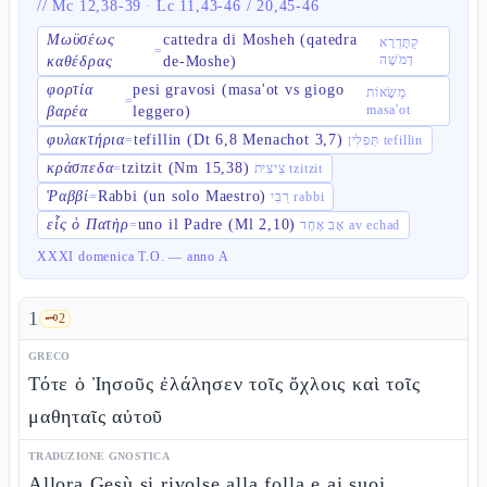
//
Mc 12,38-39
·
Lc 11,43-46 / 20,45-46
Μωϋσέως
cattedra di Mosheh (qatedra
קַתֶּדְרָא
=
דְמֹשֶׁה
καθέδρας
de-Moshe)
φορτία
pesi gravosi (masa'ot vs giogo
מַשָּׂאוֹת
=
masa'ot
βαρέα
leggero)
φυλακτήρια
tefillin (Dt 6,8 Menachot 3,7)
=
תְּפִלִּין tefillin
κράσπεδα
tzitzit (Nm 15,38)
=
צִיצִית tzitzit
Ῥαββί
Rabbi (un solo Maestro)
=
רַבִּי rabbi
εἷς ὁ Πατὴρ
uno il Padre (Ml 2,10)
=
אָב אֶחָד av echad
XXXI domenica T.O. — anno A
1
🗝️
2
GRECO
Τότε ὁ Ἰησοῦς ἐλάλησεν τοῖς ὄχλοις καὶ τοῖς
μαθηταῖς αὐτοῦ
TRADUZIONE GNOSTICA
Allora Gesù si rivolse alla folla e ai suoi