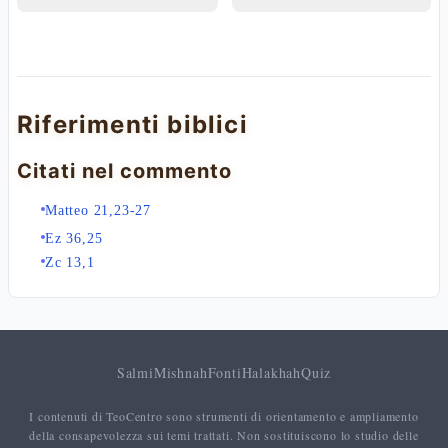
Riferimenti biblici
Citati nel commento
Matteo 21,23-27
Ez 36,25
Zc 13,1
Salmi
Mishnah
Fonti
Halakhah
Quiz
I contenuti di TeoCentro sono strumenti di orientamento e ampliamento
della consapevolezza sui temi trattati. Non sostituiscono lo studio delle