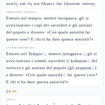
ποιεῖς; καὶ τίς σοι ἔδωκεν τὴν ἐξουσίαν ταύτην;
TRADUZIONE GNOSTICA
Entrato nel tempio, mentre insegnava, gli si
avvicinarono i capi dei sacerdoti e gli anziani
del popolo e dissero: «Con quale autorità fai
queste cose? E chi ti ha dato questa autorità?».
LETTURA ORTODOSSA
Entrato nel
Tempio
, mentre
insegnava
, gli si
ⓘ
ⓘ
avvicinarono i sommi sacerdoti (i
kohanim
del
ⓘ
vertice) e gli anziani del popolo (gli
zeqenim
)
ⓘ
e dissero: «Con quale
autorità
fai queste cose?
ⓘ
E chi ti ha dato questa autorità?».
24
🗝️
1
GRECO