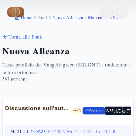
Vai al contenuto principale
Matteo 21 23 27
Home
Fonti
Nuova Alleanza
Torna alle Fonti
Nuova Alleanza
Testo parallelo dei Vangeli: greco (SBLGNT) · traduzione ·
lettura ortodossa
567
pericopi
Discussione sull'autorità di Gesù
ת
AZ
ω
ΑΩ
🗝️
13
Pericopi
Mt 21,23-27
·
·
·
//
Mc 11,27-33
·
Lc 20,1-8
NA28
104
/
135