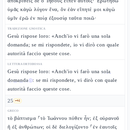
ἀποκριθεὶς δὲ ὁ Ἰησοῦς εἶπεν αὐτοῖς· Ἐρωτήσω
ὑμᾶς κἀγὼ λόγον ἕνα, ὃν ἐὰν εἴπητέ μοι κἀγὼ
ὑμῖν ἐρῶ ἐν ποίᾳ ἐξουσίᾳ ταῦτα ποιῶ·
TRADUZIONE GNOSTICA
Gesù rispose loro: «Anch'io vi farò una sola
domanda; se mi rispondete, io vi dirò con quale
autorità faccio queste cose.
LETTURA ORTODOSSA
Gesù rispose loro: «Anch'io vi farò una
sola
domanda
: se mi rispondete, vi dirò con quale
ⓘ
autorità faccio queste cose.
25
🗝️
4
GRECO
τὸ βάπτισμα ⸀τὸ Ἰωάννου πόθεν ἦν; ἐξ οὐρανοῦ
ἢ ἐξ ἀνθρώπων; οἱ δὲ διελογίζοντο ⸀ἐν ἑαυτοῖς