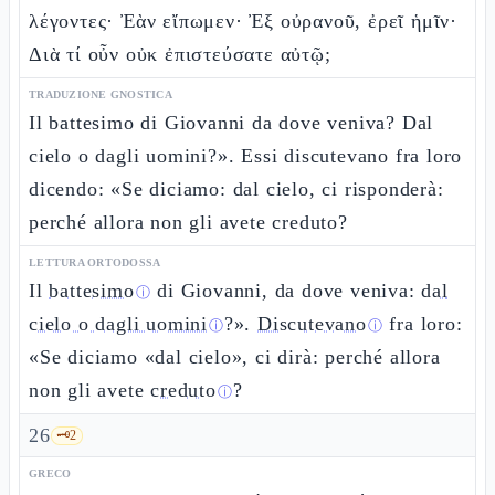
λέγοντες· Ἐὰν εἴπωμεν· Ἐξ οὐρανοῦ, ἐρεῖ ἡμῖν·
Διὰ τί οὖν οὐκ ἐπιστεύσατε αὐτῷ;
TRADUZIONE GNOSTICA
Il battesimo di Giovanni da dove veniva? Dal
cielo o dagli uomini?». Essi discutevano fra loro
dicendo: «Se diciamo: dal cielo, ci risponderà:
perché allora non gli avete creduto?
LETTURA ORTODOSSA
Il
battesimo
di Giovanni, da dove veniva:
dal
ⓘ
cielo o dagli uomini
?».
Discutevano
fra loro:
ⓘ
ⓘ
«Se diciamo «dal cielo», ci dirà: perché allora
non gli avete
creduto
?
ⓘ
26
🗝️
2
GRECO