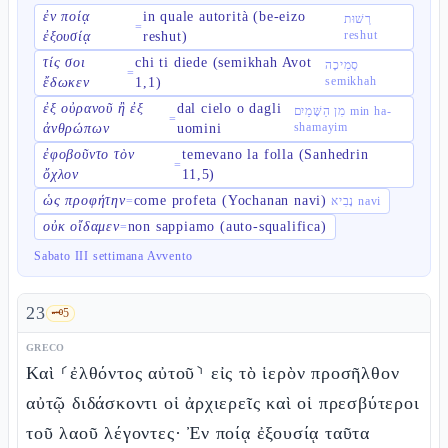
ἐν ποίᾳ
in quale autorità (be-eizo
רְשׁוּת
=
reshut
ἐξουσίᾳ
reshut)
τίς σοι
chi ti diede (semikhah Avot
סְמִיכָה
=
semikhah
ἔδωκεν
1,1)
ἐξ οὐρανοῦ ἢ ἐξ
dal cielo o dagli
מִן הַשָּׁמַיִם min ha-
=
shamayim
ἀνθρώπων
uomini
ἐφοβοῦντο τὸν
temevano la folla (Sanhedrin
=
ὄχλον
11,5)
ὡς προφήτην
come profeta (Yochanan navi)
=
נָבִיא navi
οὐκ οἴδαμεν
non sappiamo (auto-squalifica)
=
Sabato III settimana Avvento
23
🗝️
5
GRECO
Καὶ ⸂ἐλθόντος αὐτοῦ⸃ εἰς τὸ ἱερὸν προσῆλθον
αὐτῷ διδάσκοντι οἱ ἀρχιερεῖς καὶ οἱ πρεσβύτεροι
τοῦ λαοῦ λέγοντες· Ἐν ποίᾳ ἐξουσίᾳ ταῦτα