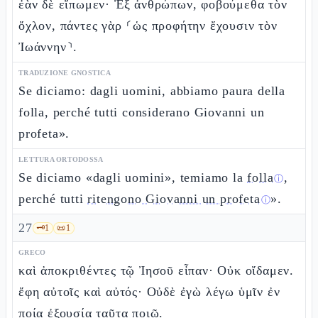
ἐὰν δὲ εἴπωμεν· Ἐξ ἀνθρώπων, φοβούμεθα τὸν
ὄχλον, πάντες γὰρ ⸂ὡς προφήτην ἔχουσιν τὸν
Ἰωάννην⸃.
TRADUZIONE GNOSTICA
Se diciamo: dagli uomini, abbiamo paura della
folla, perché tutti considerano Giovanni un
profeta».
LETTURA ORTODOSSA
Se diciamo «dagli uomini», temiamo la
folla
,
ⓘ
perché tutti
ritengono Giovanni un profeta
».
ⓘ
27
🗝️
1
📜
1
GRECO
καὶ ἀποκριθέντες τῷ Ἰησοῦ εἶπαν· Οὐκ οἴδαμεν.
ἔφη αὐτοῖς καὶ αὐτός· Οὐδὲ ἐγὼ λέγω ὑμῖν ἐν
ποίᾳ ἐξουσίᾳ ταῦτα ποιῶ.