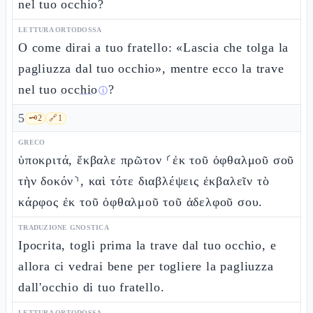
nel tuo occhio?
LETTURA ORTODOSSA
O come dirai a tuo fratello: «Lascia che tolga la
pagliuzza dal tuo occhio», mentre ecco la trave
nel tuo
occhio
?
ⓘ
5
🗝️
2
🔗
1
GRECO
ὑποκριτά, ἔκβαλε πρῶτον ⸂ἐκ τοῦ ὀφθαλμοῦ σοῦ
τὴν δοκόν⸃, καὶ τότε διαβλέψεις ἐκβαλεῖν τὸ
κάρφος ἐκ τοῦ ὀφθαλμοῦ τοῦ ἀδελφοῦ σου.
TRADUZIONE GNOSTICA
Ipocrita, togli prima la trave dal tuo occhio, e
allora ci vedrai bene per togliere la pagliuzza
dall'occhio di tuo fratello.
LETTURA ORTODOSSA