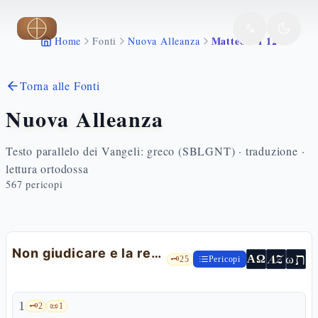
Vai al contenuto principale
Matteo 7 1 12
Home
Fonti
Nuova Alleanza
Torna alle Fonti
Nuova Alleanza
Testo parallelo dei Vangeli: greco (SBLGNT) · traduzione ·
lettura ortodossa
567
pericopi
Non giudicare e la regola d'oro
ת
AZ
ω
ΑΩ
🗝️
25
Pericopi
1
🗝️
2
📜
1