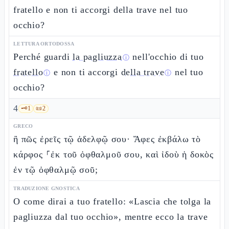
fratello e non ti accorgi della trave nel tuo
occhio?
LETTURA ORTODOSSA
Perché guardi
la pagliuzza
nell'occhio di tuo
ⓘ
fratello
e non ti accorgi
della trave
nel tuo
ⓘ
ⓘ
occhio?
4
🗝️
1
📜
2
GRECO
ἢ πῶς ἐρεῖς τῷ ἀδελφῷ σου· Ἄφες ἐκβάλω τὸ
κάρφος ⸀ἐκ τοῦ ὀφθαλμοῦ σου, καὶ ἰδοὺ ἡ δοκὸς
ἐν τῷ ὀφθαλμῷ σοῦ;
TRADUZIONE GNOSTICA
O come dirai a tuo fratello: «Lascia che tolga la
pagliuzza dal tuo occhio», mentre ecco la trave