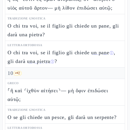
υἱὸς αὐτοῦ ἄρτον— μὴ λίθον ἐπιδώσει αὐτῷ;
TRADUZIONE GNOSTICA
O chi tra voi, se il figlio gli chiede un pane, gli
darà una pietra?
LETTURA ORTODOSSA
O chi tra voi, se il figlio gli chiede
un pane
,
ⓘ
gli darà
una pietra
?
ⓘ
10
🗝️
2
GRECO
⸀ἢ καὶ ⸂ἰχθὺν αἰτήσει⸃— μὴ ὄφιν ἐπιδώσει
αὐτῷ;
TRADUZIONE GNOSTICA
O se gli chiede un pesce, gli darà un serpente?
LETTURA ORTODOSSA