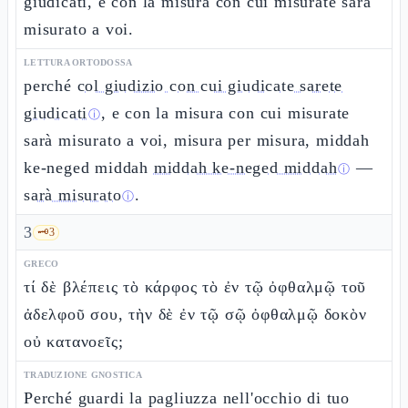
giudicati, e con la misura con cui misurate sarà
misurato a voi.
LETTURA ORTODOSSA
perché
col giudizio con cui giudicate sarete
giudicati
, e con la misura con cui misurate
ⓘ
sarà misurato a voi, misura per misura, middah
ke-neged middah
middah ke-neged middah
—
ⓘ
sarà misurato
.
ⓘ
3
🗝️
3
GRECO
τί δὲ βλέπεις τὸ κάρφος τὸ ἐν τῷ ὀφθαλμῷ τοῦ
ἀδελφοῦ σου, τὴν δὲ ἐν τῷ σῷ ὀφθαλμῷ δοκὸν
οὐ κατανοεῖς;
TRADUZIONE GNOSTICA
Perché guardi la pagliuzza nell'occhio di tuo