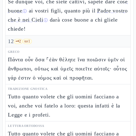
Se dunque voi, che siete cattivi, sapete dare
cose
buone
ai vostri figli, quanto più il
Padre vostro
ⓘ
che è nei Cieli
darà cose buone a chi gliele
ⓘ
chiede!
12
🗝️
2
📜
1
GRECO
Πάντα οὖν ὅσα ⸀ἐὰν θέλητε ἵνα ποιῶσιν ὑμῖν οἱ
ἄνθρωποι, οὕτως καὶ ὑμεῖς ποιεῖτε αὐτοῖς· οὗτος
γάρ ἐστιν ὁ νόμος καὶ οἱ προφῆται.
TRADUZIONE GNOSTICA
Tutto quanto volete che gli uomini facciano a
voi, anche voi fatelo a loro: questa infatti è la
Legge e i profeti.
LETTURA ORTODOSSA
Tutto quanto volete che gli uomini facciano a