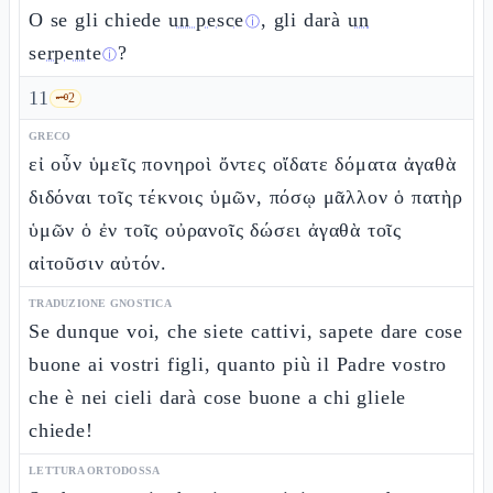
O se gli chiede
un pesce
, gli darà
un
ⓘ
serpente
?
ⓘ
11
🗝️
2
GRECO
εἰ οὖν ὑμεῖς πονηροὶ ὄντες οἴδατε δόματα ἀγαθὰ
διδόναι τοῖς τέκνοις ὑμῶν, πόσῳ μᾶλλον ὁ πατὴρ
ὑμῶν ὁ ἐν τοῖς οὐρανοῖς δώσει ἀγαθὰ τοῖς
αἰτοῦσιν αὐτόν.
TRADUZIONE GNOSTICA
Se dunque voi, che siete cattivi, sapete dare cose
buone ai vostri figli, quanto più il Padre vostro
che è nei cieli darà cose buone a chi gliele
chiede!
LETTURA ORTODOSSA