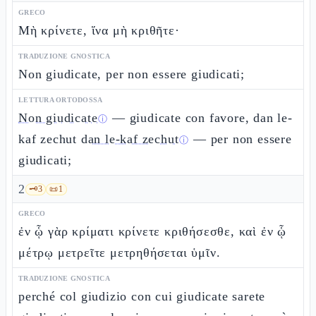
GRECO
Μὴ κρίνετε, ἵνα μὴ κριθῆτε·
TRADUZIONE GNOSTICA
Non giudicate, per non essere giudicati;
LETTURA ORTODOSSA
Non giudicate
— giudicate con favore, dan le-
ⓘ
kaf zechut
dan le-kaf zechut
— per non essere
ⓘ
giudicati;
2
🗝️
3
📜
1
GRECO
ἐν ᾧ γὰρ κρίματι κρίνετε κριθήσεσθε, καὶ ἐν ᾧ
μέτρῳ μετρεῖτε μετρηθήσεται ὑμῖν.
TRADUZIONE GNOSTICA
perché col giudizio con cui giudicate sarete