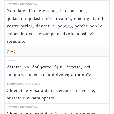
LETTURA ORTODOSSA
Non date ciò che è santo, le cose sante,
qodashim
qodashim
, ai
cani
, e non gettate le
ⓘ
ⓘ
vostre
perle
davanti ai
porci
, perché non le
ⓘ
ⓘ
calpestino con le zampe e, rivoltandosi, vi
sbranino.
7
🗝️
2
GRECO
Αἰτεῖτε, καὶ δοθήσεται ὑμῖν· ζητεῖτε, καὶ
εὑρήσετε· κρούετε, καὶ ἀνοιγήσεται ὑμῖν.
TRADUZIONE GNOSTICA
Chiedete e vi sarà dato, cercate e troverete,
bussate e vi sarà aperto;
LETTURA ORTODOSSA
Chiedete e vi sarà dato
, cercate e troverete,