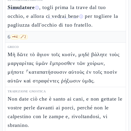
Simulatore
, togli prima la trave dal tuo
ⓘ
occhio, e allora
ci vedrai bene
per togliere la
ⓘ
pagliuzza dall'occhio di tuo fratello.
6
🗝️
4
🔗
2
GRECO
Μὴ δῶτε τὸ ἅγιον τοῖς κυσίν, μηδὲ βάλητε τοὺς
μαργαρίτας ὑμῶν ἔμπροσθεν τῶν χοίρων,
μήποτε ⸀καταπατήσουσιν αὐτοὺς ἐν τοῖς ποσὶν
αὐτῶν καὶ στραφέντες ῥήξωσιν ὑμᾶς.
TRADUZIONE GNOSTICA
Non date ciò che è santo ai cani, e non gettate le
vostre perle davanti ai porci, perché non le
calpestino con le zampe e, rivoltandosi, vi
sbranino.