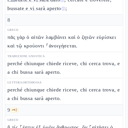
ⓘ
bussate e vi sarà aperto
;
ⓘ
8
GRECO
πᾶς γὰρ ὁ αἰτῶν λαμβάνει καὶ ὁ ζητῶν εὑρίσκει
καὶ τῷ κρούοντι ⸀ἀνοιγήσεται.
TRADUZIONE GNOSTICA
perché chiunque chiede riceve, chi cerca trova, e
a chi bussa sarà aperto.
LETTURA ORTODOSSA
perché chiunque chiede riceve, chi cerca trova, e
a chi bussa sarà aperto.
9
🗝️
2
GRECO
ἢ τίς ⸀ἐστιν ἐξ ὑμῶν ἄνθρωπος, ὃν ⸀αἰτήσει ὁ