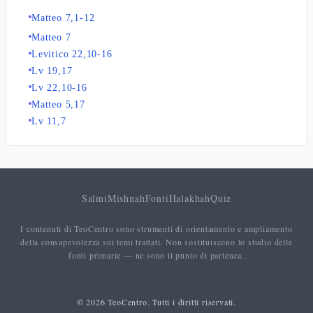
Matteo 7,1-12
Matteo 7
Levitico 22,10-16
Lv 19,17
Lv 22,10-16
Matteo 5,17
Lv 11,7
Salmi
Mishnah
Fonti
Halakhah
Quiz
I contenuti di TeoCentro sono strumenti di orientamento e ampliamento
della consapevolezza sui temi trattati. Non sostituiscono lo studio delle
fonti primarie — ne sono il punto di partenza.
© 2026 TeoCentro. Tutti i diritti riservati.