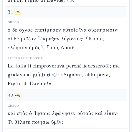
di noi, Figlio di Davide
!».
ⓘ
31
🗝️
2
GRECO
ὁ δὲ ὄχλος ἐπετίμησεν αὐτοῖς ἵνα σιωπήσωσιν·
οἱ δὲ μεῖζον ⸀ἔκραξαν λέγοντες· ⸂Κύριε,
ἐλέησον ἡμᾶς⸃, ⸀υἱὸς Δαυίδ.
LETTURA ORTODOSSA
La folla li
rimproverava perché tacessero
; ma
ⓘ
gridavano
più forte
: «Signore, abbi pietà,
ⓘ
Figlio di Davide!».
32
🗝️
2
GRECO
καὶ στὰς ὁ Ἰησοῦς ἐφώνησεν αὐτοὺς καὶ εἶπεν·
Τί θέλετε ποιήσω ὑμῖν;