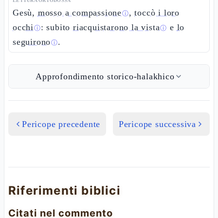
LETTURA ORTODOSSA
Gesù,
mosso a compassione
,
toccò i loro
ⓘ
occhi
: subito
riacquistarono la vista
e
lo
ⓘ
ⓘ
seguirono
.
ⓘ
Approfondimento storico-halakhico
Pericope precedente
Pericope successiva
Riferimenti biblici
Citati nel commento