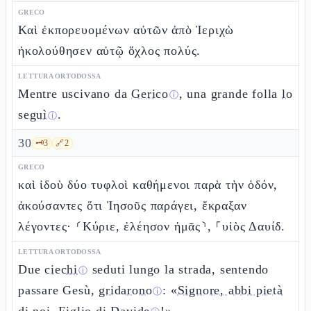
GRECO
Καὶ ἐκπορευομένων αὐτῶν ἀπὸ Ἰεριχὼ
ἠκολούθησεν αὐτῷ ὄχλος πολύς.
LETTURA ORTODOSSA
Mentre uscivano da
Gerico
, una grande folla
lo
ⓘ
seguì
.
ⓘ
30
🗝️
3
🔗
2
GRECO
καὶ ἰδοὺ δύο τυφλοὶ καθήμενοι παρὰ τὴν ὁδόν,
ἀκούσαντες ὅτι Ἰησοῦς παράγει, ἔκραξαν
λέγοντες· ⸂Κύριε, ἐλέησον ἡμᾶς⸃, ⸀υἱὸς Δαυίδ.
LETTURA ORTODOSSA
Due
ciechi
seduti lungo la strada, sentendo
ⓘ
passare Gesù,
gridarono
: «
Signore, abbi pietà
ⓘ