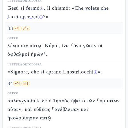
LETTURA ORTODOSSA
Gesù si
fermò
, li chiamò: «
Che volete che
ⓘ
faccia per voi
?».
ⓘ
33
🗝️
1
🔗
2
GRECO
λέγουσιν αὐτῷ· Κύριε, ἵνα ⸂ἀνοιγῶσιν οἱ
ὀφθαλμοὶ ἡμῶν⸃.
LETTURA ORTODOSSA
«Signore, che si
aprano i nostri occhi
».
ⓘ
34
🗝️
4
📜
1
GRECO
σπλαγχνισθεὶς δὲ ὁ Ἰησοῦς ἥψατο τῶν ⸀ὀμμάτων
αὐτῶν, καὶ εὐθέως ⸀ἀνέβλεψαν καὶ
ἠκολούθησαν αὐτῷ.