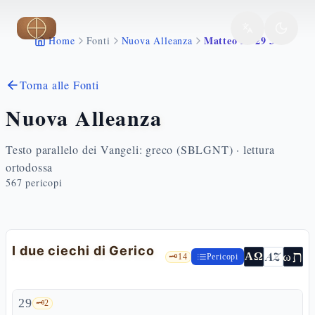
Vai al contenuto principale
Matteo 20 29 34
Home
Fonti
Nuova Alleanza
Torna alle Fonti
Nuova Alleanza
Testo parallelo dei Vangeli: greco (SBLGNT) · lettura
ortodossa
567
pericopi
I due ciechi di Gerico
ת
AZ
ω
ΑΩ
🗝️
14
Pericopi
29
🗝️
2