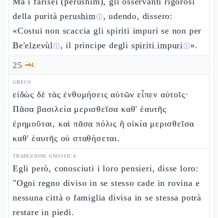
Ma i farisei (perushim), gli osservanti rigorosi
della purità
perushim
, udendo, dissero:
ⓘ
«Costui non scaccia gli spiriti impuri se non per
Be'elzevùl
, il principe degli
spiriti impuri
».
ⓘ
ⓘ
25
🗝️
4
GRECO
εἰδὼς δὲ τὰς ἐνθυμήσεις αὐτῶν εἶπεν αὐτοῖς·
Πᾶσα βασιλεία μερισθεῖσα καθ' ἑαυτῆς
ἐρημοῦται, καὶ πᾶσα πόλις ἢ οἰκία μερισθεῖσα
καθ' ἑαυτῆς οὐ σταθήσεται.
TRADUZIONE GNOSTICA
Egli però, conosciuti i loro pensieri, disse loro:
"Ogni regno diviso in se stesso cade in rovina e
nessuna città o famiglia divisa in se stessa potrà
restare in piedi.