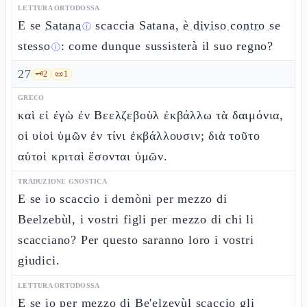
LETTURA ORTODOSSA
E se
Satana
scaccia Satana,
è diviso contro se
ⓘ
stesso
: come dunque sussisterà il suo regno?
ⓘ
27
🗝️
2
📜
1
GRECO
καὶ εἰ ἐγὼ ἐν Βεελζεβοὺλ ἐκβάλλω τὰ δαιμόνια,
οἱ υἱοὶ ὑμῶν ἐν τίνι ἐκβάλλουσιν; διὰ τοῦτο
αὐτοὶ κριταὶ ἔσονται ὑμῶν.
TRADUZIONE GNOSTICA
E se io scaccio i demòni per mezzo di
Beelzebùl, i vostri figli per mezzo di chi li
scacciano? Per questo saranno loro i vostri
giudici.
LETTURA ORTODOSSA
E se io per mezzo di Be'elzevùl scaccio gli