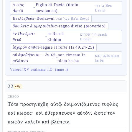
ὁ υἱὸς
Figlio di David (titolo
בֶּן דָּוִד Ben
=
David
Δαυίδ
messianico)
Βεελζεβούλ
Beelzevùl
=
בַּעַל זְבוּל Ba'al Zevul
βασιλεία διαμερισθεῖσα
regno diviso (proverbio)
=
ἐν Πνεύματι
in Ruach
רוּחַ אֱלֹהִים ruach
=
Elohim
θεοῦ
Elohim
ἰσχυρόν δῆσαι
legare il forte (Is 49,24-25)
=
οὐ ἀφεθήσεται... ἐν τῷ
non rimesso in
עוֹלָם הַבָּא olam
=
ha-ba
μέλλοντι
olam ha-ba
Venerdì XV settimana T.O. (anno I)
22
🗝️
2
GRECO
Τότε προσηνέχθη αὐτῷ δαιμονιζόμενος τυφλὸς
καὶ κωφός· καὶ ἐθεράπευσεν αὐτόν, ὥστε τὸν
κωφὸν λαλεῖν καὶ βλέπειν.