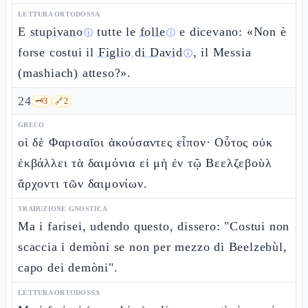
LETTURA ORTODOSSA
E
stupivano
tutte le
folle
e dicevano: «Non è
ⓘ
ⓘ
forse costui il
Figlio di David
, il Messia
ⓘ
(mashiach) atteso?».
24
🗝️
3
🔗
2
GRECO
οἱ δὲ Φαρισαῖοι ἀκούσαντες εἶπον· Οὗτος οὐκ
ἐκβάλλει τὰ δαιμόνια εἰ μὴ ἐν τῷ Βεελζεβοὺλ
ἄρχοντι τῶν δαιμονίων.
TRADUZIONE GNOSTICA
Ma i farisei, udendo questo, dissero: "Costui non
scaccia i demòni se non per mezzo di Beelzebùl,
capo dei demòni".
LETTURA ORTODOSSA