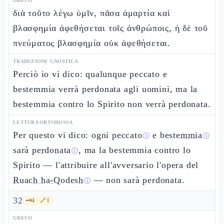
GRECO
διὰ τοῦτο λέγω ὑμῖν, πᾶσα ἁμαρτία καὶ
βλασφημία ἀφεθήσεται τοῖς ἀνθρώποις, ἡ δὲ τοῦ
πνεύματος βλασφημία οὐκ ἀφεθήσεται.
TRADUZIONE GNOSTICA
Perciò io vi dico: qualunque peccato e
bestemmia verrà perdonata agli uomini, ma la
bestemmia contro lo Spirito non verrà perdonata.
LETTURA ORTODOSSA
Per questo vi dico: ogni
peccato
e
bestemmia
ⓘ
ⓘ
sarà
perdonata
, ma la bestemmia contro lo
ⓘ
Spirito — l'attribuire all'avversario l'opera del
Ruach ha-Qodesh
— non sarà perdonata.
ⓘ
32
🗝️
4
🔗
1
GRECO