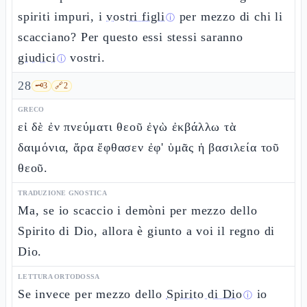
spiriti impuri, i
vostri figli
per mezzo di chi li
ⓘ
scacciano? Per questo essi stessi saranno
giudici
vostri.
ⓘ
28
🗝️
3
🔗
2
GRECO
εἰ δὲ ἐν πνεύματι θεοῦ ἐγὼ ἐκβάλλω τὰ
δαιμόνια, ἄρα ἔφθασεν ἐφ' ὑμᾶς ἡ βασιλεία τοῦ
θεοῦ.
TRADUZIONE GNOSTICA
Ma, se io scaccio i demòni per mezzo dello
Spirito di Dio, allora è giunto a voi il regno di
Dio.
LETTURA ORTODOSSA
Se invece per mezzo dello
Spirito di Dio
io
ⓘ