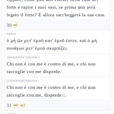
forte e rapire i suoi vasi, se prima non avrà
legato il forte? E allora saccheggerà la sua casa.
30
🗝️
1
GRECO
ὁ μὴ ὢν μετ' ἐμοῦ κατ' ἐμοῦ ἐστιν, καὶ ὁ μὴ
συνάγων μετ' ἐμοῦ σκορπίζει.
TRADUZIONE GNOSTICA
Chi non è con me è contro di me, e chi non
raccoglie con me disperde.
LETTURA ORTODOSSA
Chi non è con me è contro di me, e chi
non
raccoglie con me, disperde
.
ⓘ
31
🗝️
4
📜
1