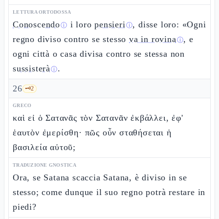
LETTURA ORTODOSSA
Conoscendo
i loro
pensieri
, disse loro: «Ogni
ⓘ
ⓘ
regno diviso contro se stesso
va in rovina
, e
ⓘ
ogni città o casa divisa contro se stessa non
sussisterà
.
ⓘ
26
🗝️
2
GRECO
καὶ εἰ ὁ Σατανᾶς τὸν Σατανᾶν ἐκβάλλει, ἐφ'
ἑαυτὸν ἐμερίσθη· πῶς οὖν σταθήσεται ἡ
βασιλεία αὐτοῦ;
TRADUZIONE GNOSTICA
Ora, se Satana scaccia Satana, è diviso in se
stesso; come dunque il suo regno potrà restare in
piedi?