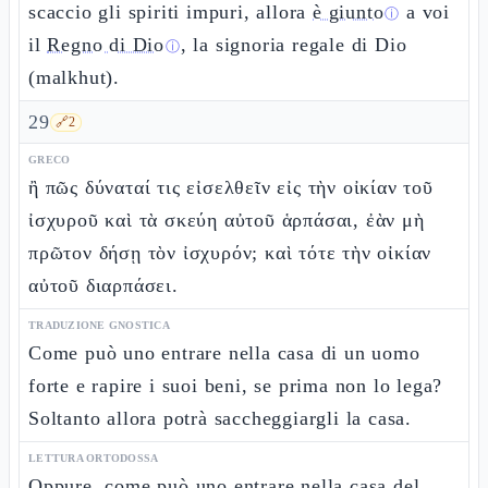
scaccio gli spiriti impuri, allora
è giunto
a voi
ⓘ
il
Regno di Dio
, la signoria regale di Dio
ⓘ
(malkhut).
29
🔗
2
GRECO
ἢ πῶς δύναταί τις εἰσελθεῖν εἰς τὴν οἰκίαν τοῦ
ἰσχυροῦ καὶ τὰ σκεύη αὐτοῦ ἁρπάσαι, ἐὰν μὴ
πρῶτον δήσῃ τὸν ἰσχυρόν; καὶ τότε τὴν οἰκίαν
αὐτοῦ διαρπάσει.
TRADUZIONE GNOSTICA
Come può uno entrare nella casa di un uomo
forte e rapire i suoi beni, se prima non lo lega?
Soltanto allora potrà saccheggiargli la casa.
LETTURA ORTODOSSA
Oppure, come può uno entrare nella casa del