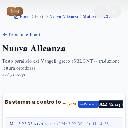
Vai al contenuto principale
Matteo 12 22 32
Home
Fonti
Nuova Alleanza
Torna alle Fonti
Nuova Alleanza
Testo parallelo dei Vangeli: greco (SBLGNT) · traduzione ·
lettura ortodossa
567
pericopi
Bestemmia contro lo Spirito — Mt 12,22-32
ת
AZ
ω
ΑΩ
🗝️
28
Pericopi
Mt 12,22-32
·
·
·
//
Mc 3,22-30
·
Lc 11,14-23
NA28
59
/
135