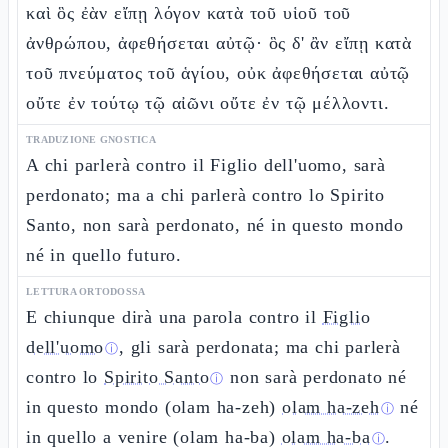
καὶ ὃς ἐὰν εἴπῃ λόγον κατὰ τοῦ υἱοῦ τοῦ
ἀνθρώπου, ἀφεθήσεται αὐτῷ· ὃς δ' ἂν εἴπῃ κατὰ
τοῦ πνεύματος τοῦ ἁγίου, οὐκ ἀφεθήσεται αὐτῷ
οὔτε ἐν τούτῳ τῷ αἰῶνι οὔτε ἐν τῷ μέλλοντι.
TRADUZIONE GNOSTICA
A chi parlerà contro il Figlio dell'uomo, sarà
perdonato; ma a chi parlerà contro lo Spirito
Santo, non sarà perdonato, né in questo mondo
né in quello futuro.
LETTURA ORTODOSSA
E chiunque dirà una parola contro il
Figlio
dell'uomo
, gli sarà perdonata; ma chi parlerà
ⓘ
contro lo
Spirito Santo
non sarà perdonato né
ⓘ
in questo mondo (olam ha-zeh)
olam ha-zeh
né
ⓘ
in quello a venire (olam ha-ba)
olam ha-ba
.
ⓘ