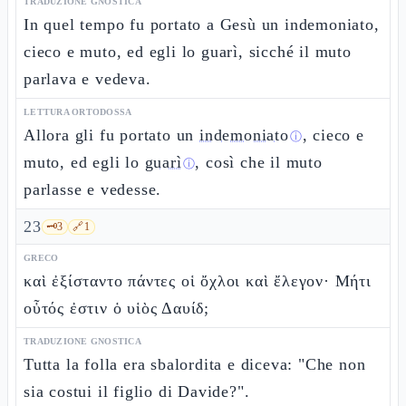
TRADUZIONE GNOSTICA
In quel tempo fu portato a Gesù un indemoniato,
cieco e muto, ed egli lo guarì, sicché il muto
parlava e vedeva.
LETTURA ORTODOSSA
Allora gli fu portato un
indemoniato
, cieco e
ⓘ
muto, ed egli lo
guarì
, così che il muto
ⓘ
parlasse e vedesse.
23
🗝️
3
🔗
1
GRECO
καὶ ἐξίσταντο πάντες οἱ ὄχλοι καὶ ἔλεγον· Μήτι
οὗτός ἐστιν ὁ υἱὸς Δαυίδ;
TRADUZIONE GNOSTICA
Tutta la folla era sbalordita e diceva: "Che non
sia costui il figlio di Davide?".