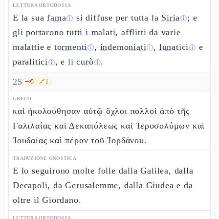
LETTURA ORTODOSSA
E la sua
fama
si diffuse per tutta la
Siria
; e
ⓘ
ⓘ
gli portarono tutti i malati, afflitti da varie
malattie e
tormenti
,
indemoniati
,
lunatici
e
ⓘ
ⓘ
ⓘ
paralitici
, e li
curò
.
ⓘ
ⓘ
25
🗝️
5
🔗
1
GRECO
καὶ ἠκολούθησαν αὐτῷ ὄχλοι πολλοὶ ἀπὸ τῆς
Γαλιλαίας καὶ Δεκαπόλεως καὶ Ἱεροσολύμων καὶ
Ἰουδαίας καὶ πέραν τοῦ Ἰορδάνου.
TRADUZIONE GNOSTICA
E lo seguirono molte folle dalla Galilea, dalla
Decapoli, da Gerusalemme, dalla Giudea e da
oltre il Giordano.
LETTURA ORTODOSSA