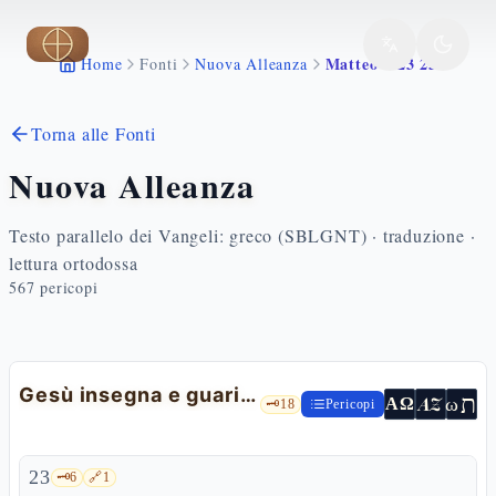
Vai al contenuto principale
Matteo 4 23 25
Home
Fonti
Nuova Alleanza
Torna alle Fonti
Nuova Alleanza
Testo parallelo dei Vangeli: greco (SBLGNT) · traduzione ·
lettura ortodossa
567
pericopi
Gesù insegna e guarisce
ת
AZ
ω
ΑΩ
🗝️
18
Pericopi
23
🗝️
6
🔗
1