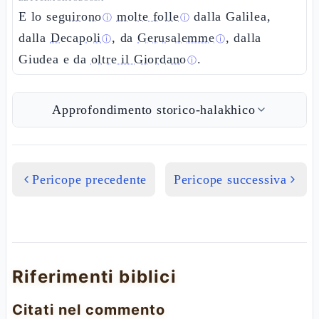
E lo
seguirono
molte folle
dalla Galilea,
ⓘ
ⓘ
dalla
Decapoli
, da
Gerusalemme
, dalla
ⓘ
ⓘ
Giudea e da
oltre il Giordano
.
ⓘ
Approfondimento storico-halakhico
Pericope precedente
Pericope successiva
Riferimenti biblici
Citati nel commento