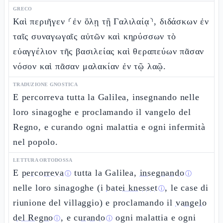
GRECO
Καὶ περιῆγεν ⸂ἐν ὅλῃ τῇ Γαλιλαίᾳ⸃, διδάσκων ἐν
ταῖς συναγωγαῖς αὐτῶν καὶ κηρύσσων τὸ
εὐαγγέλιον τῆς βασιλείας καὶ θεραπεύων πᾶσαν
νόσον καὶ πᾶσαν μαλακίαν ἐν τῷ λαῷ.
TRADUZIONE GNOSTICA
E percorreva tutta la Galilea, insegnando nelle
loro sinagoghe e proclamando il vangelo del
Regno, e curando ogni malattia e ogni infermità
nel popolo.
LETTURA ORTODOSSA
E
percorreva
tutta la Galilea,
insegnando
ⓘ
ⓘ
nelle loro sinagoghe (i
batei knesset
, le case di
ⓘ
riunione del villaggio) e proclamando il
vangelo
del Regno
, e
curando
ogni malattia e ogni
ⓘ
ⓘ