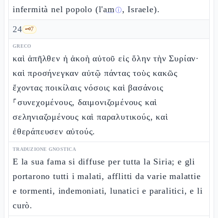
infermità nel popolo (l'
am
, Israele).
ⓘ
24
🗝️
7
GRECO
καὶ ἀπῆλθεν ἡ ἀκοὴ αὐτοῦ εἰς ὅλην τὴν Συρίαν·
καὶ προσήνεγκαν αὐτῷ πάντας τοὺς κακῶς
ἔχοντας ποικίλαις νόσοις καὶ βασάνοις
⸀συνεχομένους, δαιμονιζομένους καὶ
σεληνιαζομένους καὶ παραλυτικούς, καὶ
ἐθεράπευσεν αὐτούς.
TRADUZIONE GNOSTICA
E la sua fama si diffuse per tutta la Siria; e gli
portarono tutti i malati, afflitti da varie malattie
e tormenti, indemoniati, lunatici e paralitici, e li
curò.