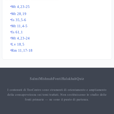
Mt 4,23-25
Mt 28,19
Is 35,5-6
Mt 11,4-5
Is 61,1
Mt 4,23-24
Lv 18,5
Rm 11,17-18
Salmi
Mishnah
Fonti
Halakhah
Quiz
I contenuti di TeoCentro sono strumenti di orientamento e ampliamento
della consapevolezza sui temi trattati. Non sostituiscono lo studio delle
fonti primarie — ne sono il punto di partenza.