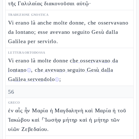
τῆς Γαλιλαίας διακονοῦσαι αὐτῷ·
TRADUZIONE GNOSTICA
Vi erano là anche molte donne, che osservavano
da lontano; esse avevano seguito Gesù dalla
Galilea per servirlo.
LETTURA ORTODOSSA
Vi erano là molte donne
che osservavano da
lontano
,
che avevano seguito Gesù dalla
ⓘ
Galilea servendolo
;
ⓘ
56
GRECO
ἐν αἷς ἦν Μαρία ἡ Μαγδαληνὴ καὶ Μαρία ἡ τοῦ
Ἰακώβου καὶ ⸀Ἰωσὴφ μήτηρ καὶ ἡ μήτηρ τῶν
υἱῶν Ζεβεδαίου.