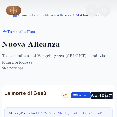
Vai al contenuto principale
Matteo 27 45 56
Home
Fonti
Nuova Alleanza
Torna alle Fonti
Nuova Alleanza
Testo parallelo dei Vangeli: greco (SBLGNT) · traduzione ·
lettura ortodossa
567
pericopi
La morte di Gesù
ת
AZ
ω
ΑΩ
🗝️
15
Pericopi
Mt 27,45-56
·
·
·
//
Mc 15,33-41
·
Lc 23,44-49
NA28
132
/
135