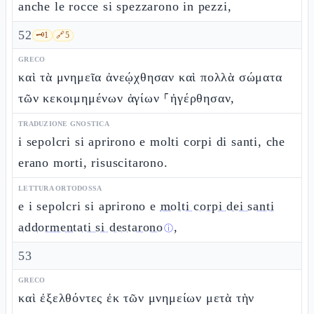
anche le rocce si spezzarono in pezzi,
52
🗝️
1
🔗
5
GRECO
καὶ τὰ μνημεῖα ἀνεῴχθησαν καὶ πολλὰ σώματα
τῶν κεκοιμημένων ἁγίων ⸀ἠγέρθησαν,
TRADUZIONE GNOSTICA
i sepolcri si aprirono e molti corpi di santi, che
erano morti, risuscitarono.
LETTURA ORTODOSSA
e i sepolcri si aprirono e
molti corpi dei santi
addormentati si destarono
,
ⓘ
53
GRECO
καὶ ἐξελθόντες ἐκ τῶν μνημείων μετὰ τὴν