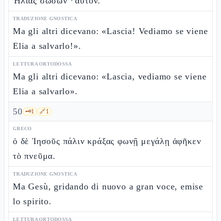
Ἠλίας σώσων ⸀αὐτόν.
TRADUZIONE GNOSTICA
Ma gli altri dicevano: «Lascia! Vediamo se viene
Elia a salvarlo!».
LETTURA ORTODOSSA
Ma gli altri dicevano: «Lascia, vediamo se viene
Elia a salvarlo».
50
🗝️
1
🔗
1
GRECO
ὁ δὲ Ἰησοῦς πάλιν κράξας φωνῇ μεγάλῃ ἀφῆκεν
τὸ πνεῦμα.
TRADUZIONE GNOSTICA
Ma Gesù, gridando di nuovo a gran voce, emise
lo spirito.
LETTURA ORTODOSSA