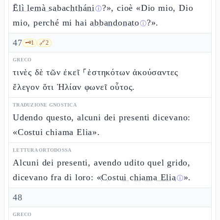
Ēlì lemà sabachtháni
?», cioè «Dio mio, Dio
ⓘ
mio, perché mi hai
abbandonato
?».
ⓘ
47
🗝️
1
🔗
2
GRECO
τινὲς δὲ τῶν ἐκεῖ ⸀ἑστηκότων ἀκούσαντες
ἔλεγον ὅτι Ἠλίαν φωνεῖ οὗτος.
TRADUZIONE GNOSTICA
Udendo questo, alcuni dei presenti dicevano:
«Costui chiama Elia».
LETTURA ORTODOSSA
Alcuni dei presenti, avendo udito quel grido,
dicevano fra di loro: «
Costui chiama Elia
».
ⓘ
48
GRECO