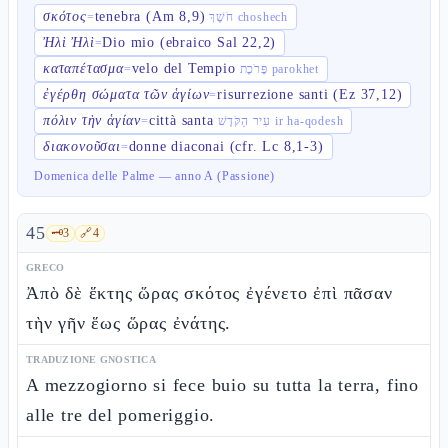
σκότος
tenebra (Am 8,9)
=
חֹשֶׁךְ choshech
Ἠλὶ Ἠλὶ
Dio mio (ebraico Sal 22,2)
=
καταπέτασμα
velo del Tempio
=
פָּרֹכֶת parokhet
ἐγέρθη σώματα τῶν ἁγίων
risurrezione santi (Ez 37,12)
=
πόλιν τὴν ἁγίαν
città santa
=
עִיר הַקֹּדֶשׁ ir ha-qodesh
διακονοῦσαι
donne diaconai (cfr. Lc 8,1-3)
=
Domenica delle Palme — anno A (Passione)
45
🗝️
3
🔗
4
GRECO
Ἀπὸ δὲ ἕκτης ὥρας σκότος ἐγένετο ἐπὶ πᾶσαν
τὴν γῆν ἕως ὥρας ἐνάτης.
TRADUZIONE GNOSTICA
A mezzogiorno si fece buio su tutta la terra, fino
alle tre del pomeriggio.