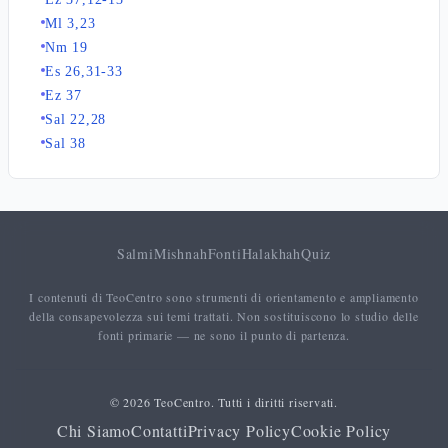
Ml 3,23
Nm 19
Es 26,31-33
Ez 37
Sal 22,28
Sal 38
Salmi
Mishnah
Fonti
Halakhah
Quiz
I contenuti di TeoCentro sono strumenti di orientamento e ampliamento
della consapevolezza sui temi trattati. Non sostituiscono lo studio delle
fonti primarie — ne sono il punto di partenza.
© 2026 TeoCentro. Tutti i diritti riservati.
Chi Siamo
Contatti
Privacy Policy
Cookie Policy