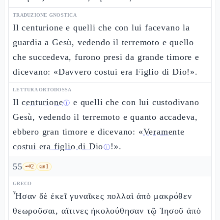
TRADUZIONE GNOSTICA
Il centurione e quelli che con lui facevano la
guardia a Gesù, vedendo il terremoto e quello
che succedeva, furono presi da grande timore e
dicevano: «Davvero costui era Figlio di Dio!».
LETTURA ORTODOSSA
Il
centurione
e quelli che con lui custodivano
ⓘ
Gesù, vedendo il terremoto e quanto accadeva,
ebbero gran timore e dicevano: «
Veramente
costui era figlio di Dio
!».
ⓘ
55
🗝️
2
📜
1
GRECO
Ἦσαν δὲ ἐκεῖ γυναῖκες πολλαὶ ἀπὸ μακρόθεν
θεωροῦσαι, αἵτινες ἠκολούθησαν τῷ Ἰησοῦ ἀπὸ