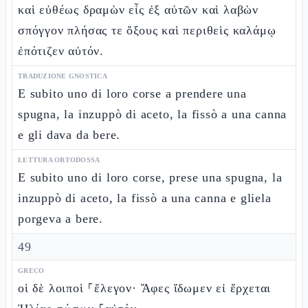
καὶ εὐθέως δραμὼν εἷς ἐξ αὐτῶν καὶ λαβὼν
σπόγγον πλήσας τε ὄξους καὶ περιθεὶς καλάμῳ
ἐπότιζεν αὐτόν.
TRADUZIONE GNOSTICA
E subito uno di loro corse a prendere una
spugna, la inzuppò di aceto, la fissò a una canna
e gli dava da bere.
LETTURA ORTODOSSA
E subito uno di loro corse, prese una spugna, la
inzuppò di aceto, la fissò a una canna e gliela
porgeva a bere.
49
GRECO
οἱ δὲ λοιποὶ ⸀ἔλεγον· Ἄφες ἴδωμεν εἰ ἔρχεται