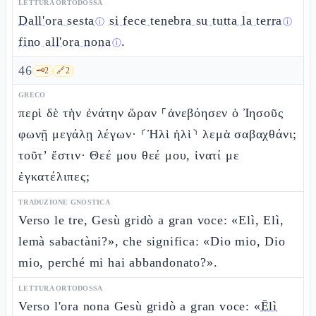
LETTURA ORTODOSSA
Dall'ora sesta
si fece tenebra su tutta la terra
ⓘ
ⓘ
fino all'ora nona
.
ⓘ
46
🗝️
2
🔗
2
GRECO
περὶ δὲ τὴν ἐνάτην ὥραν ⸀ἀνεβόησεν ὁ Ἰησοῦς
φωνῇ μεγάλῃ λέγων· ⸂Ἠλὶ ἠλὶ⸃ λεμὰ σαβαχθάνι;
τοῦτ’ ἔστιν· Θεέ μου θεέ μου, ἱνατί με
ἐγκατέλιπες;
TRADUZIONE GNOSTICA
Verso le tre, Gesù gridò a gran voce: «Elì, Elì,
lemà sabactàni?», che significa: «Dio mio, Dio
mio, perché mi hai abbandonato?».
LETTURA ORTODOSSA
Verso l'ora nona Gesù gridò a gran voce: «
Ēlì