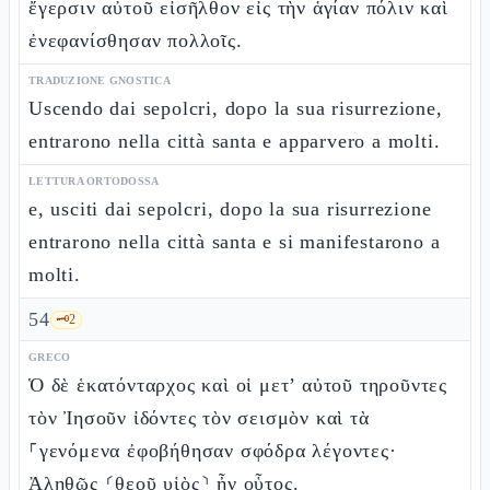
ἔγερσιν αὐτοῦ εἰσῆλθον εἰς τὴν ἁγίαν πόλιν καὶ
ἐνεφανίσθησαν πολλοῖς.
TRADUZIONE GNOSTICA
Uscendo dai sepolcri, dopo la sua risurrezione,
entrarono nella città santa e apparvero a molti.
LETTURA ORTODOSSA
e, usciti dai sepolcri, dopo la sua risurrezione
entrarono nella città santa e si manifestarono a
molti.
54
🗝️
2
GRECO
Ὁ δὲ ἑκατόνταρχος καὶ οἱ μετ’ αὐτοῦ τηροῦντες
τὸν Ἰησοῦν ἰδόντες τὸν σεισμὸν καὶ τὰ
⸀γενόμενα ἐφοβήθησαν σφόδρα λέγοντες·
Ἀληθῶς ⸂θεοῦ υἱὸς⸃ ἦν οὗτος.