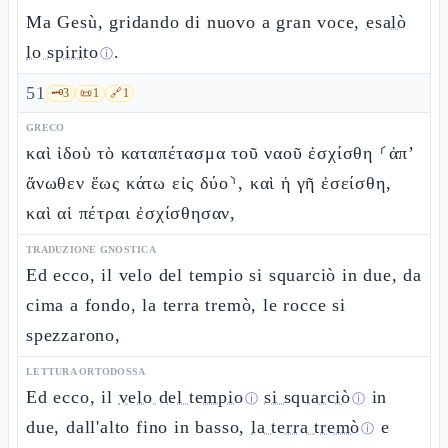
Ma Gesù, gridando di nuovo a gran voce,
esalò
lo spirito
.
ⓘ
51
🗝️
3
📜
1
🔗
1
GRECO
καὶ ἰδοὺ τὸ καταπέτασμα τοῦ ναοῦ ἐσχίσθη ⸂ἀπ’
ἄνωθεν ἕως κάτω εἰς δύο⸃, καὶ ἡ γῆ ἐσείσθη,
καὶ αἱ πέτραι ἐσχίσθησαν,
TRADUZIONE GNOSTICA
Ed ecco, il velo del tempio si squarciò in due, da
cima a fondo, la terra tremò, le rocce si
spezzarono,
LETTURA ORTODOSSA
Ed ecco, il
velo del tempio
si squarciò
in
ⓘ
ⓘ
due, dall'alto fino in basso,
la terra tremò
e
ⓘ