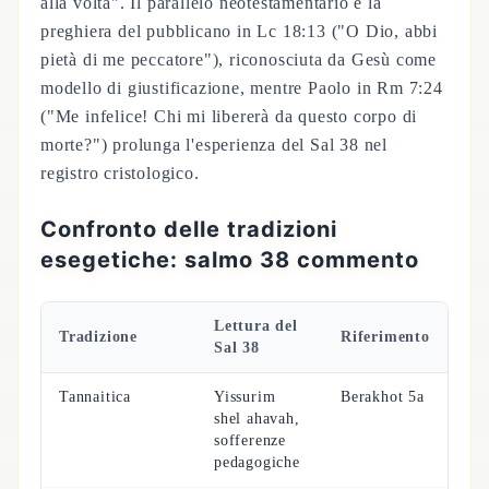
alla volta". Il parallelo neotestamentario è la
preghiera del pubblicano in Lc 18:13 ("O Dio, abbi
pietà di me peccatore"), riconosciuta da Gesù come
modello di giustificazione, mentre Paolo in Rm 7:24
("Me infelice! Chi mi libererà da questo corpo di
morte?") prolunga l'esperienza del Sal 38 nel
registro cristologico.
Confronto delle tradizioni
esegetiche: salmo 38 commento
Lettura del
Tradizione
Riferimento
Sal 38
Tannaitica
Yissurim
Berakhot 5a
shel ahavah,
sofferenze
pedagogiche