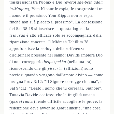
trasgressioni tra l'uomo e Dio (
averot she-bein adam
la-Maqom
), Yom Kippur le espia; le trasgressioni tra
l'uomo e il prossimo, Yom Kippur non le espia
finché non si è placato il prossimo". La confessione
del Sal 38:19 si inserisce in questa logica: la
teshuvah
è atto efficace solo se accompagnata dalla
riparazione concreta. Il Midrash Tehillim 38
approfondisce la teologia della sofferenza
disciplinare presente nel salmo: Davide implora Dio
di non correggerlo
bequtzpekha
(nella tua ira),
riconoscendo che gli
yissurim
(afflizioni) sono
preziosi quando vengono dall'amore divino — come
insegna Prov 3:12: "Il Signore corregge chi ama", e
Sal 94:12: "Beato l'uomo che tu correggi, Signore".
Tuttavia Davide confessa che la fragilità umana
(
qitzrei ruach
) rende difficile accogliere le prove: la
redenzione deve avvenire gradualmente, "una cosa