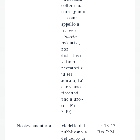
collera tua
correggimi»
— come
appello a
ricevere
yissurim
redentivi,
non
distruttivi:
«siamo
peccatori e
tu sei
adirato; fa'
che siamo
riscattati
uno a uno»
(cf. Mi
7:19)
Neotestamentaria
Modello del
Lc 18:13;
pubblicano e
Rm 7:24
del corpo di