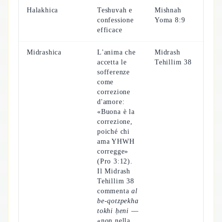
Halakhica
Teshuvah e
Mishnah
confessione
Yoma 8:9
efficace
Midrashica
L'anima che
Midrash
accetta le
Tehillim 38
sofferenze
come
correzione
d'amore:
«Buona è la
correzione,
poiché chi
ama YHWH
corregge»
(Pro 3:12).
Il Midrash
Tehillim 38
commenta
al
be-qotzpekha
tokhi ḥeni
—
«non nella