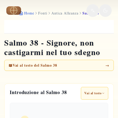
Vai al contenuto principale
Salmo 38
Home
Fonti
Antica Alleanza
Salmo 38 - Signore, non
castigarmi nel tuo sdegno
📖
Vai al testo del Salmo 38
→
Introduzione al Salmo 38
Vai al testo