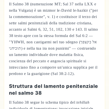
Il Salmo 38 (numerazione MT; Sal 37 nella LXX e
nella Vulgata) è un mizmor le-David le-hazkir ("per
la commemorazione", v. 1) e costituisce il terzo dei
sette salmi penitenziali della tradizione cristiana,
accanto ai Salmi 6, 32, 51, 102, 130 e 143. Il salmo
38 testo apre con la stessa formula del Sal 6:2 —
"YHWH, non castigarmi nel tuo sdegno (אל בקצפך
תוכיחני) e nella tua ira non punirmi" — costruendo
un lamento individuale dove malattia fisica,
coscienza del peccato e angoscia spirituale si
intrecciano fino a comporre un'unica supplica per il
perdono e la guarigione (Sal 38:2-12).
Struttura del lamento penitenziale
nel salmo 38
Il Salmo 38 segue lo schema tipico del
tehillah
individuale di lamentazione
: invocazione iniziale