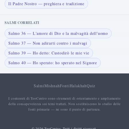
Il Padre Nostro — preghiera e tradizione
SALMI CORRELATI
Salmo 36 — L'amore di Dio e la malvagità dell'uomo
Salmo 37 — Non adirarti contro i malvagi
Salmo 39 — Ho detto: Custodirò le mie vie
Salmo 40 — Ho sperato: ho sperato nel Signore
Salmi
Mishnah
Fonti
Halakhah
Quiz
I contenuti di TeoCentro sono strumenti di orientamento e ampliamento
della consapevolezza sui temi trattati. Non sostituiscono lo studio delle
fonti primarie — ne sono il punto di partenza.
© 2026 TeoCentro. Tutti i diritti riservati.