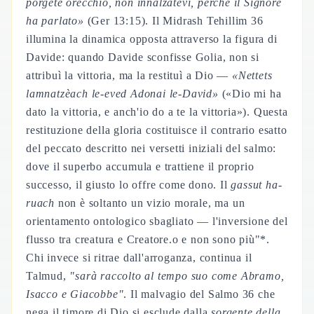
porgete orecchio, non innalzatevi, perché il Signore
ha parlato»
(Ger 13:15). Il Midrash Tehillim 36
illumina la dinamica opposta attraverso la figura di
Davide: quando Davide sconfisse Golia, non si
attribuì la vittoria, ma la restituì a Dio —
«Nettets
lamnatzèach le-eved Adonai le-David»
(«Dio mi ha
dato la vittoria, e anch'io do a te la vittoria»). Questa
restituzione della gloria costituisce il contrario esatto
del peccato descritto nei versetti iniziali del salmo:
dove il superbo accumula e trattiene il proprio
successo, il giusto lo offre come dono. Il
gassut ha-
ruach
non è soltanto un vizio morale, ma un
orientamento ontologico sbagliato — l'inversione del
flusso tra creatura e Creatore.o e non sono più"*.
Chi invece si ritrae dall'arroganza, continua il
Talmud,
"sarà raccolto al tempo suo come Abramo,
Isacco e Giacobbe"
. Il malvagio del Salmo 36 che
nega il timore di Dio si esclude dalla
sorgente della