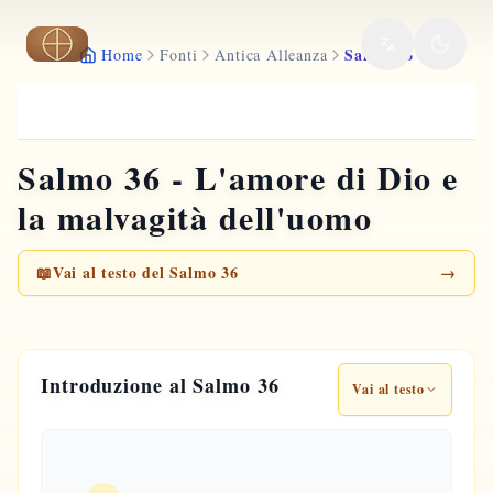
Vai al contenuto principale
Salmo 36
Home
Fonti
Antica Alleanza
Salmo 36 - L'amore di Dio e
la malvagità dell'uomo
📖
Vai al testo del Salmo 36
→
Introduzione al Salmo 36
Vai al testo