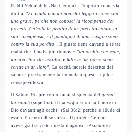
Rabbi Yehudah ha-Nasi, enuncia l'opposto come via
diritta:
"Sii cauto con un precetto leggero come con
uno grave, perché non conosci la ricompensa dei
precetti. Calcola la perdita di un precetto contro la
sua ricompensa, e il guadagno di una trasgressione
contro la sua perdita"
. Il giusto tiene davanti a sé tre
realtà che il malvagio rimuove:
"un occhio che vede,
un orecchio che ascolta, e tutte le tue opere sono
scritte in un libro"
. La cecità morale descritta dal
salmo è precisamente la rinuncia a questa triplice
consapevolezza.
Il Salmo 36 apre con un'analisi spietata del
gassut
ha-ruach
(superbia): il malvagio «non ha timore di
Dio davanti agli occhi» (Sal 36:2) perché si illude di
essere il centro di se stesso. Il profeta Geremia
aveva già tracciato questa diagnosi:
«Ascoltate e