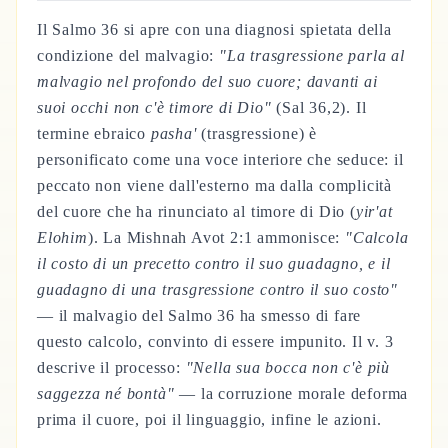
Il Salmo 36 si apre con una diagnosi spietata della
condizione del malvagio:
"La trasgressione parla al
malvagio nel profondo del suo cuore; davanti ai
suoi occhi non c'è timore di Dio"
(Sal 36,2). Il
termine ebraico
pasha'
(trasgressione) è
personificato come una voce interiore che seduce: il
peccato non viene dall'esterno ma dalla complicità
del cuore che ha rinunciato al timore di Dio (
yir'at
Elohim
). La Mishnah Avot 2:1 ammonisce:
"Calcola
il costo di un precetto contro il suo guadagno, e il
guadagno di una trasgressione contro il suo costo"
— il malvagio del Salmo 36 ha smesso di fare
questo calcolo, convinto di essere impunito. Il v. 3
descrive il processo:
"Nella sua bocca non c'è più
saggezza né bontà"
— la corruzione morale deforma
prima il cuore, poi il linguaggio, infine le azioni.