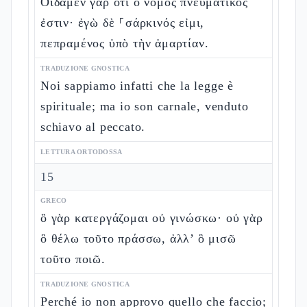
Οἴδαμεν γὰρ ὅτι ὁ νόμος πνευματικός
ἐστιν· ἐγὼ δὲ ⸀σάρκινός εἰμι,
πεπραμένος ὑπὸ τὴν ἁμαρτίαν.
TRADUZIONE GNOSTICA
Noi sappiamo infatti che la legge è
spirituale; ma io son carnale, venduto
schiavo al peccato.
LETTURA ORTODOSSA
15
GRECO
ὃ γὰρ κατεργάζομαι οὐ γινώσκω· οὐ γὰρ
ὃ θέλω τοῦτο πράσσω, ἀλλ’ ὃ μισῶ
τοῦτο ποιῶ.
TRADUZIONE GNOSTICA
Perché io non approvo quello che faccio;