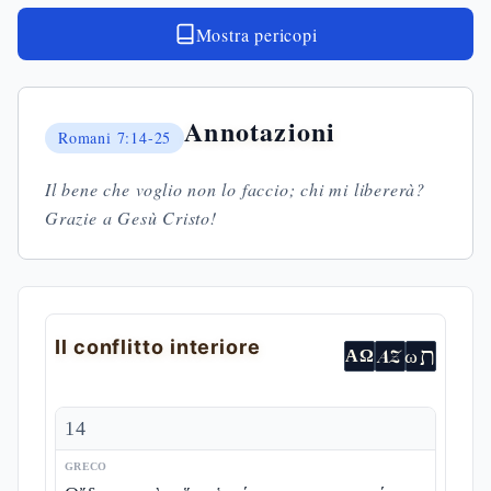
Mostra pericopi
Annotazioni
Romani
7:14-25
Il bene che voglio non lo faccio; chi mi libererà?
Grazie a Gesù Cristo!
Il conflitto interiore
ת
AZ
ω
ΑΩ
14
GRECO