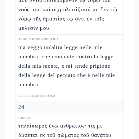
μου ἀντιστρατευόμενον τῷ νόμῳ τοῦ
νοός μου καὶ αἰχμαλωτίζοντά με ⸀ἐν τῷ
νόμῳ τῆς ἁμαρτίας τῷ ὄντι ἐν τοῖς
μέλεσίν μου.
TRADUZIONE GNOSTICA
ma veggo un'altra legge nelle mie
membra, che combatte contro la legge
della mia mente, e mi rende prigione
della legge del peccato che è nelle mie
membra.
LETTURA ORTODOSSA
24
GRECO
ταλαίπωρος ἐγὼ ἄνθρωπος· τίς με
ῥύσεται ἐκ τοῦ σώματος τοῦ θανάτου