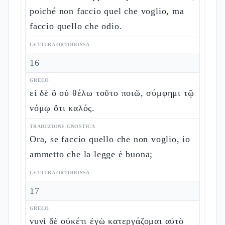
poiché non faccio quel che voglio, ma
faccio quello che odio.
LETTURA ORTODOSSA
16
GRECO
εἰ δὲ ὃ οὐ θέλω τοῦτο ποιῶ, σύμφημι τῷ
νόμῳ ὅτι καλός.
TRADUZIONE GNOSTICA
Ora, se faccio quello che non voglio, io
ammetto che la legge è buona;
LETTURA ORTODOSSA
17
GRECO
νυνὶ δὲ οὐκέτι ἐγὼ κατεργάζομαι αὐτὸ