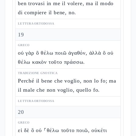
ben trovasi in me il volere, ma il modo
di compiere il bene, no.
LETTURA ORTODOSSA
19
GRECO
οὐ γὰρ ὃ θέλω ποιῶ ἀγαθόν, ἀλλὰ ὃ οὐ
θέλω κακὸν τοῦτο πράσσω.
TRADUZIONE GNOSTICA
Perché il bene che voglio, non lo fo; ma
il male che non voglio, quello fo.
LETTURA ORTODOSSA
20
GRECO
εἰ δὲ ὃ οὐ ⸀θέλω τοῦτο ποιῶ, οὐκέτι