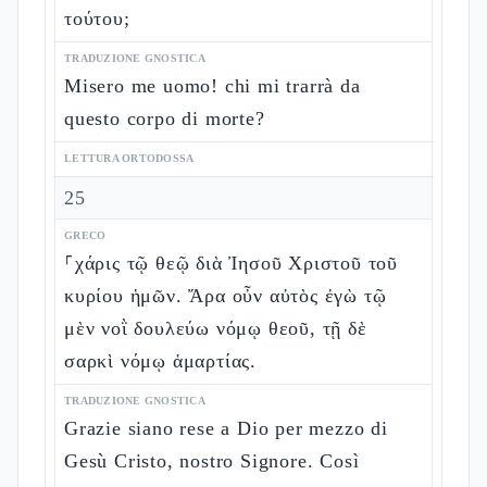
τούτου;
TRADUZIONE GNOSTICA
Misero me uomo! chi mi trarrà da
questo corpo di morte?
LETTURA ORTODOSSA
25
GRECO
⸀χάρις τῷ θεῷ διὰ Ἰησοῦ Χριστοῦ τοῦ
κυρίου ἡμῶν. Ἄρα οὖν αὐτὸς ἐγὼ τῷ
μὲν νοῒ δουλεύω νόμῳ θεοῦ, τῇ δὲ
σαρκὶ νόμῳ ἁμαρτίας.
TRADUZIONE GNOSTICA
Grazie siano rese a Dio per mezzo di
Gesù Cristo, nostro Signore. Così