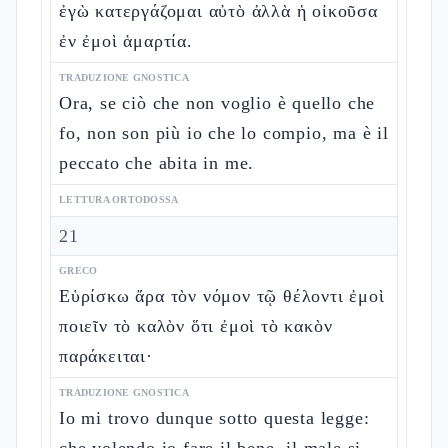
ἐγὼ κατεργάζομαι αὐτὸ ἀλλὰ ἡ οἰκοῦσα
ἐν ἐμοὶ ἁμαρτία.
TRADUZIONE GNOSTICA
Ora, se ciò che non voglio è quello che
fo, non son più io che lo compio, ma è il
peccato che abita in me.
LETTURA ORTODOSSA
21
GRECO
Εὑρίσκω ἄρα τὸν νόμον τῷ θέλοντι ἐμοὶ
ποιεῖν τὸ καλὸν ὅτι ἐμοὶ τὸ κακὸν
παράκειται·
TRADUZIONE GNOSTICA
Io mi trovo dunque sotto questa legge: