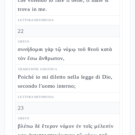
che volendo io fare il bene, il male si
trova in me.
LETTURA ORTODOSSA
22
GRECO
συνήδομαι γὰρ τῷ νόμῳ τοῦ θεοῦ κατὰ
τὸν ἔσω ἄνθρωπον,
TRADUZIONE GNOSTICA
Poiché io mi diletto nella legge di Dio,
secondo l'uomo interno;
LETTURA ORTODOSSA
23
GRECO
βλέπω δὲ ἕτερον νόμον ἐν τοῖς μέλεσίν