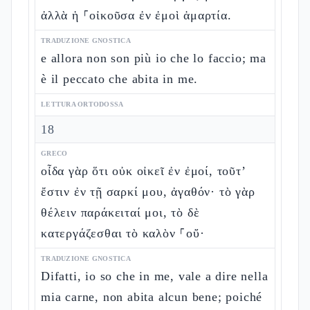
ἀλλὰ ἡ ⸀οἰκοῦσα ἐν ἐμοὶ ἁμαρτία.
TRADUZIONE GNOSTICA
e allora non son più io che lo faccio; ma
è il peccato che abita in me.
LETTURA ORTODOSSA
18
GRECO
οἶδα γὰρ ὅτι οὐκ οἰκεῖ ἐν ἐμοί, τοῦτ’
ἔστιν ἐν τῇ σαρκί μου, ἀγαθόν· τὸ γὰρ
θέλειν παράκειταί μοι, τὸ δὲ
κατεργάζεσθαι τὸ καλὸν ⸀οὔ·
TRADUZIONE GNOSTICA
Difatti, io so che in me, vale a dire nella
mia carne, non abita alcun bene; poiché