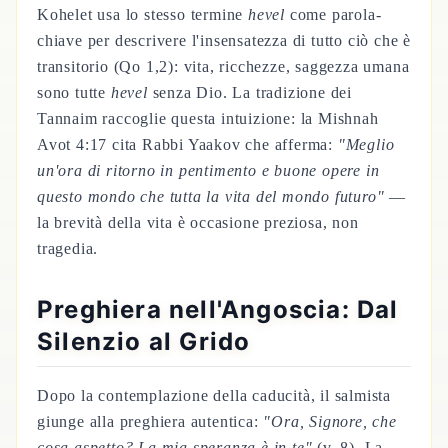
Kohelet usa lo stesso termine
hevel
come parola-
chiave per descrivere l'insensatezza di tutto ciò che è
transitorio (Qo 1,2): vita, ricchezze, saggezza umana
sono tutte
hevel
senza Dio. La tradizione dei
Tannaim raccoglie questa intuizione: la Mishnah
Avot 4:17 cita Rabbi Yaakov che afferma:
"Meglio
un'ora di ritorno in pentimento e buone opere in
questo mondo che tutta la vita del mondo futuro"
—
la brevità della vita è occasione preziosa, non
tragedia.
Preghiera nell'Angoscia: Dal
Silenzio al Grido
Dopo la contemplazione della caducità, il salmista
giunge alla preghiera autentica:
"Ora, Signore, che
cosa aspetto? La mia speranza è in te"
(v. 8). La