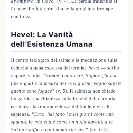
divampava un fuoco"
(v. 4). La parola trattenuta si
fa incendio interiore, finché la preghiera irrompe
con forza.
Hevel: La Vanità
dell'Esistenza Umana
Il centro teologico del salmo è la meditazione sulla
caducità umana espressa dal termine
hevel
— soffio,
vapore, vanità.
"Fammi conoscere, Signore, la mia
fine e qual è la misura dei miei giorni; voglio sapere
quanto sono fugace"
(v. 5). Il salmista non chiede
lunga vita ma chiarezza sulla brevità della propria
esistenza: la consapevolezza del limite è via alla
sapienza.
"Ecco, hai fatto i miei giorni come una
spanna, la mia vita è come un nulla davanti a te.
Solo un soffio è ogni uomo che vive"
(vv. 6-7).