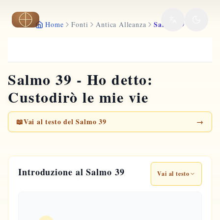
Vai al contenuto principale
Salmo 39
Home
Fonti
Antica Alleanza
Salmo 39 - Ho detto:
Custodirò le mie vie
📖
Vai al testo del Salmo 39
→
Introduzione al Salmo 39
Vai al testo