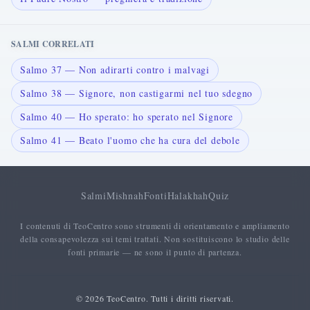
SALMI CORRELATI
Salmo 37 — Non adirarti contro i malvagi
Salmo 38 — Signore, non castigarmi nel tuo sdegno
Salmo 40 — Ho sperato: ho sperato nel Signore
Salmo 41 — Beato l'uomo che ha cura del debole
Salmi
Mishnah
Fonti
Halakhah
Quiz
I contenuti di TeoCentro sono strumenti di orientamento e ampliamento
della consapevolezza sui temi trattati. Non sostituiscono lo studio delle
fonti primarie — ne sono il punto di partenza.
© 2026 TeoCentro. Tutti i diritti riservati.