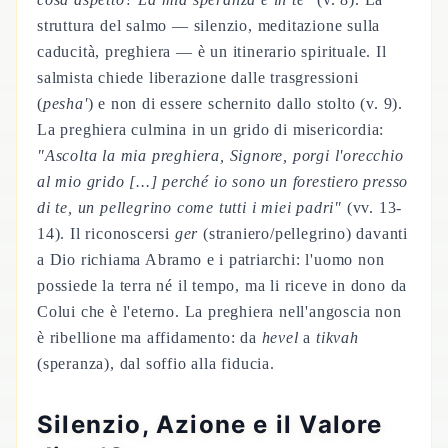
struttura del salmo — silenzio, meditazione sulla
caducità, preghiera — è un itinerario spirituale. Il
salmista chiede liberazione dalle trasgressioni
(
pesha'
) e non di essere schernito dallo stolto (v. 9).
La preghiera culmina in un grido di misericordia:
"Ascolta la mia preghiera, Signore, porgi l'orecchio
al mio grido [...] perché io sono un forestiero presso
di te, un pellegrino come tutti i miei padri"
(vv. 13-
14). Il riconoscersi
ger
(straniero/pellegrino) davanti
a Dio richiama Abramo e i patriarchi: l'uomo non
possiede la terra né il tempo, ma li riceve in dono da
Colui che è l'eterno. La preghiera nell'angoscia non
è ribellione ma affidamento: da
hevel
a
tikvah
(speranza), dal soffio alla fiducia.
Silenzio, Azione e il Valore