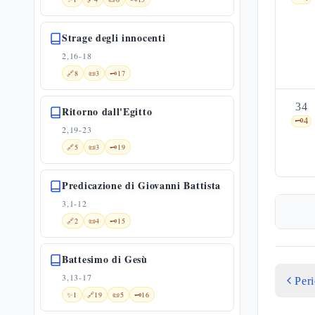
Strage degli innocenti
2,16-18
🔗
8
📜
3
🗝️
17
34
Ritorno dall'Egitto
🗝️
4
2,19-23
🔗
5
📜
3
🗝️
19
Predicazione di Giovanni Battista
3,1-12
🔗
2
📜
4
🗝️
15
Battesimo di Gesù
3,13-17
Per
✨
1
🔗
19
📜
5
🗝️
16