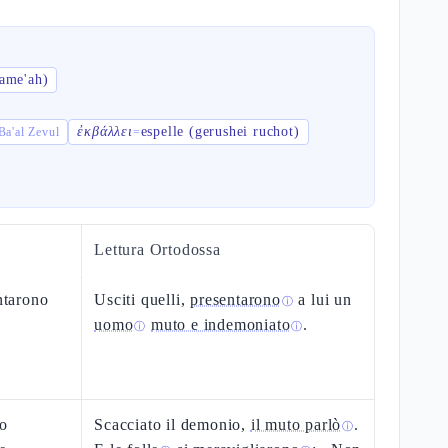
tame'ah)
ἐκβάλλει
espelle (gerushei ruchot)
בַּעַל זְבו Ba'al Zevul
=
Lettura Ortodossa
entarono
Usciti quelli,
presentarono
a lui un
ⓘ
uomo
muto e indemoniato
.
ⓘ
ⓘ
to
Scacciato il demonio,
il muto parlò
.
ⓘ