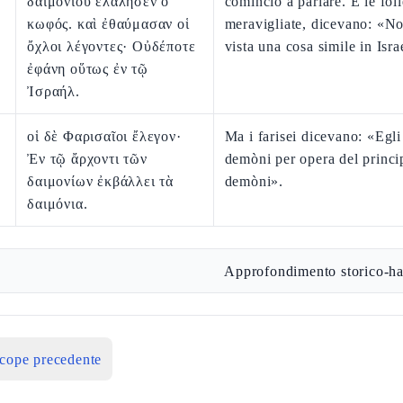
δαιμονίου ἐλάλησεν ὁ
cominciò a parlare. E le foll
κωφός. καὶ ἐθαύμασαν οἱ
meravigliate, dicevano: «No
ὄχλοι λέγοντες· Οὐδέποτε
vista una cosa simile in Isra
ἐφάνη οὕτως ἐν τῷ
Ἰσραήλ.
οἱ δὲ Φαρισαῖοι ἔλεγον·
Ma i farisei dicevano: «Egli
Ἐν τῷ ἄρχοντι τῶν
demòni per opera del princi
δαιμονίων ἐκβάλλει τὰ
demòni».
δαιμόνια.
Approfondimento storico-ha
icope precedente