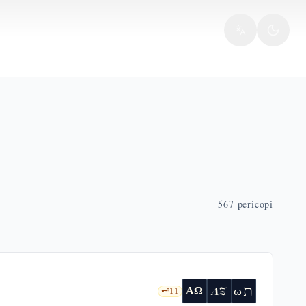
567
pericopi
ת
AZ
ω
ΑΩ
🗝️
11