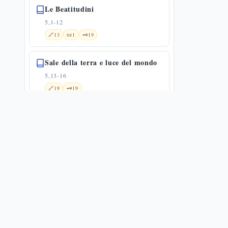
Le Beatitudini
5,1-12
🔗
13
📜
1
🗝️
19
Sale della terra e luce del mondo
5,13-16
🔗
19
🗝️
19
Gesù e la Legge
5,17-20
🔗
1
📜
3
🗝️
20
La prima antitesi: l'ira alla radice
dell'omicidio — Mt 5,21-26
5,21-26
🌀
1
🔗
8
📜
5
🗝️
20