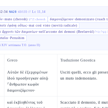
32-34
·
·
·
//
Lc 11,14
NA28
43
/
135
όν
muto (cheresh)
δαιμονιζόμενον
demonizzato (ruach 
=
חֵרֵשׁ cheresh
=
ποτε ἐφάνη οὕτως
mai così visto (novità radicale)
=
ῷ ἄρχοντι τῶν δαιμονίων
nell'arconte dei demoni (Beelzevùl)
=
ּל
σαῖοι
Perushim
=
ì XIV settimana T.O. (anno II)
Greco
Traduzione Gnostica
Αὐτῶν δὲ ἐξερχομένων
Usciti quelli, ecco gli pres
ἰδοὺ προσήνεγκαν αὐτῷ
un muto indemoniato.
⸀ἄνθρωπον κωφὸν
δαιμονιζόμενον·
καὶ ἐκβληθέντος τοῦ
Scacciato il demonio, il mu