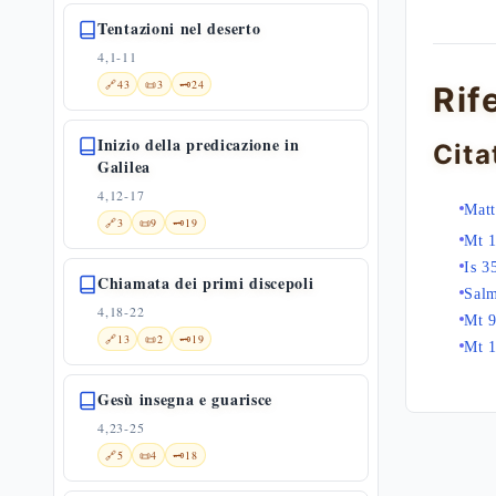
Tentazioni nel deserto
4,1-11
🔗
43
📜
3
🗝️
24
Rif
Inizio della predicazione in
Cita
Galilea
4,12-17
Matt
🔗
3
📜
9
🗝️
19
Mt 
Is 3
Chiamata dei primi discepoli
Sal
4,18-22
Mt 9
🔗
13
📜
2
🗝️
19
Mt 
Gesù insegna e guarisce
4,23-25
🔗
5
📜
4
🗝️
18