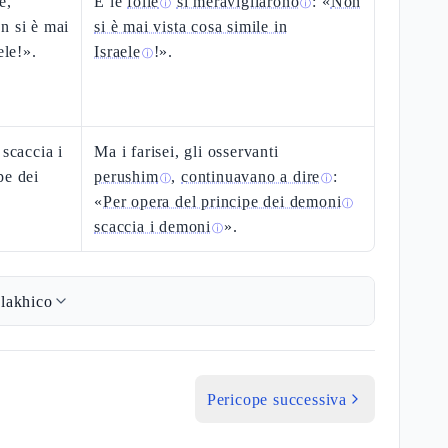
e,
E le
folle
si meravigliarono
: «
Non
ⓘ
ⓘ
n si è mai
si è mai vista cosa simile in
ele!».
Israele
!».
ⓘ
 scaccia i
Ma i farisei, gli osservanti
pe dei
perushim
,
continuavano a dire
:
ⓘ
ⓘ
«
Per opera del principe dei demoni
ⓘ
scaccia i demoni
».
ⓘ
lakhico
Pericope successiva