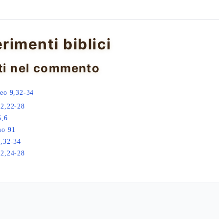
erimenti biblici
ti nel commento
eo 9,32-34
12,22-28
5,6
mo 91
,32-34
12,24-28