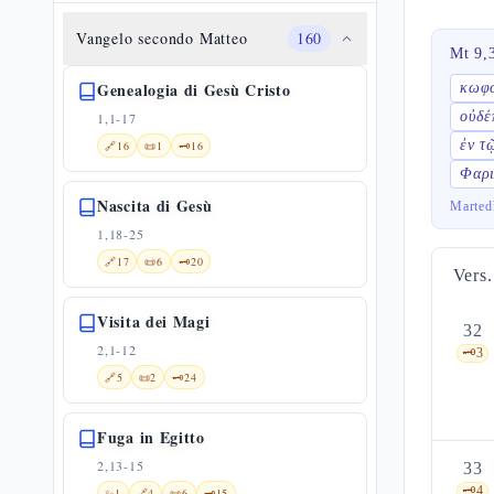
Vangelo secondo Matteo
160
Mt 9,
Genealogia di Gesù Cristo
κωφ
οὐδέ
1,1-17
ἐν τ
🔗
16
📜
1
🗝️
16
Φαρι
Nascita di Gesù
Marted
1,18-25
🔗
17
📜
6
🗝️
20
Vers.
Visita dei Magi
32
2,1-12
🗝️
3
🔗
5
📜
2
🗝️
24
Fuga in Egitto
2,13-15
33
🗝️
4
✨
1
🔗
4
📜
6
🗝️
15