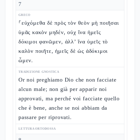
7
GRECO
⸀εὐχόμεθα δὲ πρὸς τὸν θεὸν μὴ ποιῆσαι
ὑμᾶς κακὸν μηδέν, οὐχ ἵνα ἡμεῖς
δόκιμοι φανῶμεν, ἀλλ’ ἵνα ὑμεῖς τὸ
καλὸν ποιῆτε, ἡμεῖς δὲ ὡς ἀδόκιμοι
ὦμεν.
TRADUZIONE GNOSTICA
Or noi preghiamo Dio che non facciate
alcun male; non già per apparir noi
approvati, ma perché voi facciate quello
che è bene, anche se noi abbiam da
passare per riprovati.
LETTURA ORTODOSSA