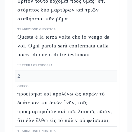
Τρίτον τοῦτο ἔρχομαι πρὸς ὑμᾶς· ἐπὶ
στόματος δύο μαρτύρων καὶ τριῶν
σταθήσεται πᾶν ῥῆμα.
TRADUZIONE GNOSTICA
Questa è la terza volta che io vengo da
voi. Ogni parola sarà confermata dalla
bocca di due o di tre testimoni.
LETTURA ORTODOSSA
2
GRECO
προείρηκα καὶ προλέγω ὡς παρὼν τὸ
δεύτερον καὶ ἀπὼν ⸀νῦν, τοῖς
προημαρτηκόσιν καὶ τοῖς λοιποῖς πᾶσιν,
ὅτι ἐὰν ἔλθω εἰς τὸ πάλιν οὐ φείσομαι,
TRADUZIONE GNOSTICA