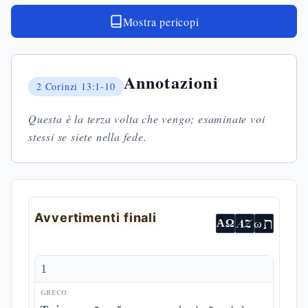
Mostra pericopi
Annotazioni
2 Corinzi
13:1-10
Questa è la terza volta che vengo; esaminate voi
stessi se siete nella fede.
Avvertimenti finali
ת
AZ
ω
ΑΩ
1
GRECO