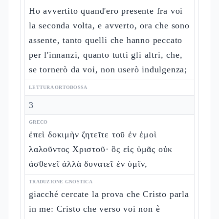
Ho avvertito quand'ero presente fra voi
la seconda volta, e avverto, ora che sono
assente, tanto quelli che hanno peccato
per l'innanzi, quanto tutti gli altri, che,
se tornerò da voi, non userò indulgenza;
LETTURA ORTODOSSA
3
GRECO
ἐπεὶ δοκιμὴν ζητεῖτε τοῦ ἐν ἐμοὶ
λαλοῦντος Χριστοῦ· ὃς εἰς ὑμᾶς οὐκ
ἀσθενεῖ ἀλλὰ δυνατεῖ ἐν ὑμῖν,
TRADUZIONE GNOSTICA
giacché cercate la prova che Cristo parla
in me: Cristo che verso voi non è