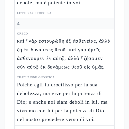
debole, ma è potente in voi.
LETTURA ORTODOSSA
4
GRECO
καὶ ⸀γὰρ ἐσταυρώθη ἐξ ἀσθενείας, ἀλλὰ
ζῇ ἐκ δυνάμεως θεοῦ. καὶ γὰρ ἡμεῖς
ἀσθενοῦμεν ἐν αὐτῷ, ἀλλὰ ⸀ζήσομεν
σὺν αὐτῷ ἐκ δυνάμεως θεοῦ εἰς ὑμᾶς.
TRADUZIONE GNOSTICA
Poiché egli fu crocifisso per la sua
debolezza; ma vive per la potenza di
Dio; e anche noi siam deboli in lui, ma
vivremo con lui per la potenza di Dio,
nel nostro procedere verso di voi.