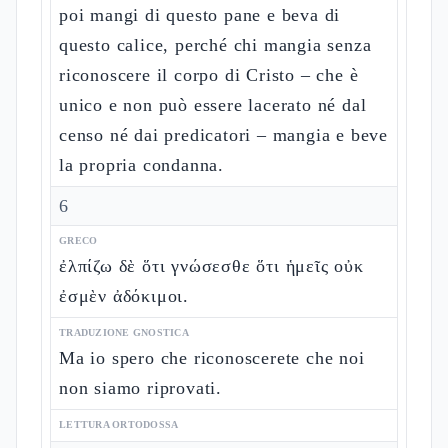
poi mangi di questo pane e beva di
questo calice, perché chi mangia senza
riconoscere il corpo di Cristo – che è
unico e non può essere lacerato né dal
censo né dai predicatori – mangia e beve
la propria condanna.
6
GRECO
ἐλπίζω δὲ ὅτι γνώσεσθε ὅτι ἡμεῖς οὐκ
ἐσμὲν ἀδόκιμοι.
TRADUZIONE GNOSTICA
Ma io spero che riconoscerete che noi
non siamo riprovati.
LETTURA ORTODOSSA