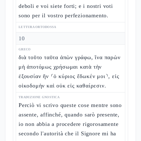
deboli e voi siete forti; e i nostri voti
sono per il vostro perfezionamento.
LETTURA ORTODOSSA
10
GRECO
διὰ τοῦτο ταῦτα ἀπὼν γράφω, ἵνα παρὼν
μὴ ἀποτόμως χρήσωμαι κατὰ τὴν
ἐξουσίαν ἣν ⸂ὁ κύριος ἔδωκέν μοι⸃, εἰς
οἰκοδομὴν καὶ οὐκ εἰς καθαίρεσιν.
TRADUZIONE GNOSTICA
Perciò vi scrivo queste cose mentre sono
assente, affinché, quando sarò presente,
io non abbia a procedere rigorosamente
secondo l'autorità che il Signore mi ha