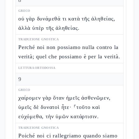
8
GRECO
οὐ γὰρ δυνάμεθά τι κατὰ τῆς ἀληθείας,
ἀλλὰ ὑπὲρ τῆς ἀληθείας.
TRADUZIONE GNOSTICA
Perché noi non possiamo nulla contro la
verità; quel che possiamo è per la verità.
LETTURA ORTODOSSA
9
GRECO
χαίρομεν γὰρ ὅταν ἡμεῖς ἀσθενῶμεν,
ὑμεῖς δὲ δυνατοὶ ἦτε· ⸀τοῦτο καὶ
εὐχόμεθα, τὴν ὑμῶν κατάρτισιν.
TRADUZIONE GNOSTICA
Poiché noi ci rallegriamo quando siamo