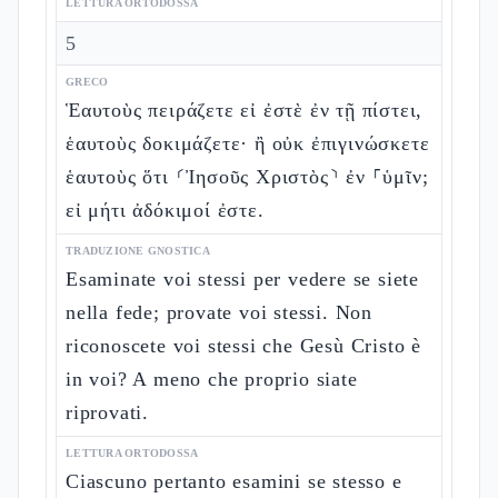
LETTURA ORTODOSSA
5
GRECO
Ἑαυτοὺς πειράζετε εἰ ἐστὲ ἐν τῇ πίστει,
ἑαυτοὺς δοκιμάζετε· ἢ οὐκ ἐπιγινώσκετε
ἑαυτοὺς ὅτι ⸂Ἰησοῦς Χριστὸς⸃ ἐν ⸀ὑμῖν;
εἰ μήτι ἀδόκιμοί ἐστε.
TRADUZIONE GNOSTICA
Esaminate voi stessi per vedere se siete
nella fede; provate voi stessi. Non
riconoscete voi stessi che Gesù Cristo è
in voi? A meno che proprio siate
riprovati.
LETTURA ORTODOSSA
Ciascuno pertanto esamini se stesso e