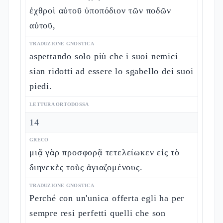
ἐχθροὶ αὐτοῦ ὑποπόδιον τῶν ποδῶν
αὐτοῦ,
TRADUZIONE GNOSTICA
aspettando solo più che i suoi nemici
sian ridotti ad essere lo sgabello dei suoi
piedi.
LETTURA ORTODOSSA
14
GRECO
μιᾷ γὰρ προσφορᾷ τετελείωκεν εἰς τὸ
διηνεκὲς τοὺς ἁγιαζομένους.
TRADUZIONE GNOSTICA
Perché con un'unica offerta egli ha per
sempre resi perfetti quelli che son