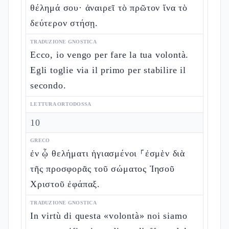
θέλημά σου· ἀναιρεῖ τὸ πρῶτον ἵνα τὸ
δεύτερον στήσῃ.
TRADUZIONE GNOSTICA
Ecco, io vengo per fare la tua volontà.
Egli toglie via il primo per stabilire il
secondo.
LETTURA ORTODOSSA
10
GRECO
ἐν ᾧ θελήματι ἡγιασμένοι ⸀ἐσμὲν διὰ
τῆς προσφορᾶς τοῦ σώματος Ἰησοῦ
Χριστοῦ ἐφάπαξ.
TRADUZIONE GNOSTICA
In virtù di questa «volontà» noi siamo