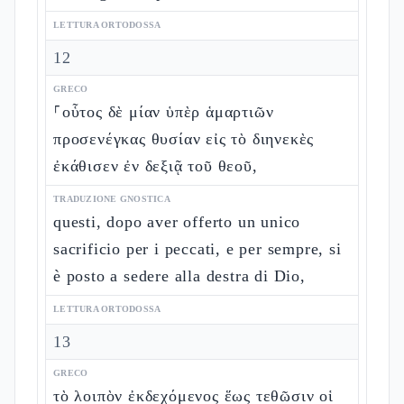
LETTURA ORTODOSSA
12
GRECO
⸀οὗτος δὲ μίαν ὑπὲρ ἁμαρτιῶν
προσενέγκας θυσίαν εἰς τὸ διηνεκὲς
ἐκάθισεν ἐν δεξιᾷ τοῦ θεοῦ,
TRADUZIONE GNOSTICA
questi, dopo aver offerto un unico
sacrificio per i peccati, e per sempre, si
è posto a sedere alla destra di Dio,
LETTURA ORTODOSSA
13
GRECO
τὸ λοιπὸν ἐκδεχόμενος ἕως τεθῶσιν οἱ