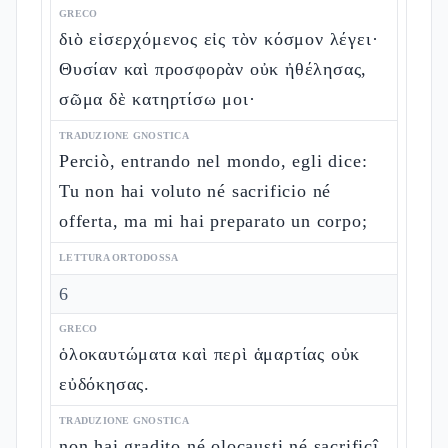
GRECO
διὸ εἰσερχόμενος εἰς τὸν κόσμον λέγει·
Θυσίαν καὶ προσφορὰν οὐκ ἠθέλησας,
σῶμα δὲ κατηρτίσω μοι·
TRADUZIONE GNOSTICA
Perciò, entrando nel mondo, egli dice:
Tu non hai voluto né sacrificio né
offerta, ma mi hai preparato un corpo;
LETTURA ORTODOSSA
6
GRECO
ὁλοκαυτώματα καὶ περὶ ἁμαρτίας οὐκ
εὐδόκησας.
TRADUZIONE GNOSTICA
non hai gradito né olocausti né sacrificî