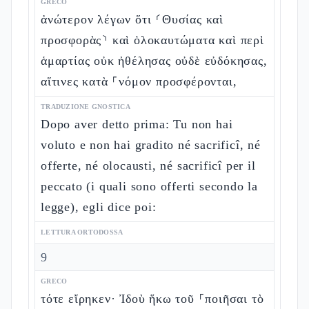
GRECO
ἀνώτερον λέγων ὅτι ⸂Θυσίας καὶ
προσφορὰς⸃ καὶ ὁλοκαυτώματα καὶ περὶ
ἁμαρτίας οὐκ ἠθέλησας οὐδὲ εὐδόκησας,
αἵτινες κατὰ ⸀νόμον προσφέρονται,
TRADUZIONE GNOSTICA
Dopo aver detto prima: Tu non hai
voluto e non hai gradito né sacrificî, né
offerte, né olocausti, né sacrificî per il
peccato (i quali sono offerti secondo la
legge), egli dice poi:
LETTURA ORTODOSSA
9
GRECO
τότε εἴρηκεν· Ἰδοὺ ἥκω τοῦ ⸀ποιῆσαι τὸ