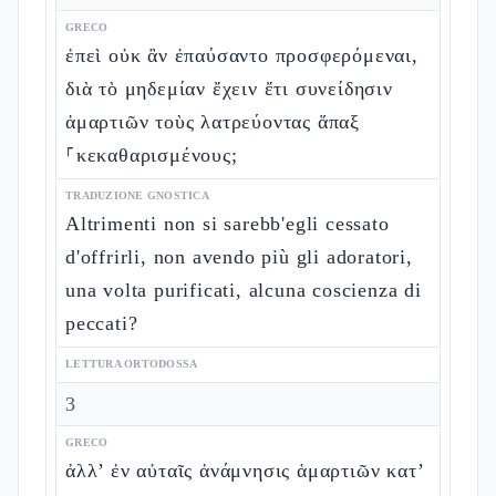
GRECO
ἐπεὶ οὐκ ἂν ἐπαύσαντο προσφερόμεναι,
διὰ τὸ μηδεμίαν ἔχειν ἔτι συνείδησιν
ἁμαρτιῶν τοὺς λατρεύοντας ἅπαξ
⸀κεκαθαρισμένους;
TRADUZIONE GNOSTICA
Altrimenti non si sarebb'egli cessato
d'offrirli, non avendo più gli adoratori,
una volta purificati, alcuna coscienza di
peccati?
LETTURA ORTODOSSA
3
GRECO
ἀλλ’ ἐν αὐταῖς ἀνάμνησις ἁμαρτιῶν κατ’