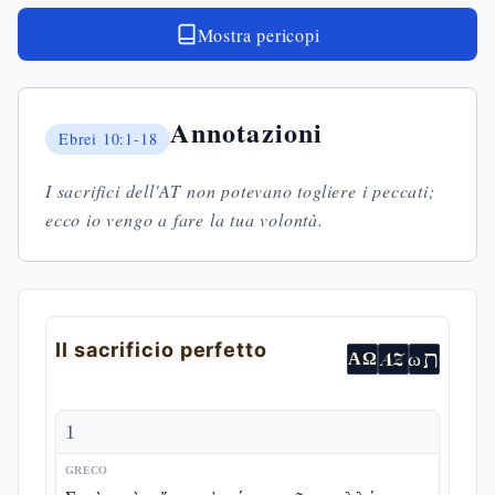
Mostra pericopi
Annotazioni
Ebrei
10:1-18
I sacrifici dell'AT non potevano togliere i peccati;
ecco io vengo a fare la tua volontà.
Il sacrificio perfetto
ת
AZ
ω
ΑΩ
1
GRECO