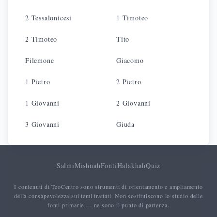
2 Tessalonicesi
1 Timoteo
2 Timoteo
Tito
Filemone
Giacomo
1 Pietro
2 Pietro
1 Giovanni
2 Giovanni
3 Giovanni
Giuda
Salmi
Mishnah
Fonti
Halakhah
Quiz
I contenuti di TeoCentro sono strumenti di orientamento e ampliamento
della consapevolezza sui temi trattati. Non sostituiscono lo studio delle
fonti primarie — ne sono il punto di partenza.