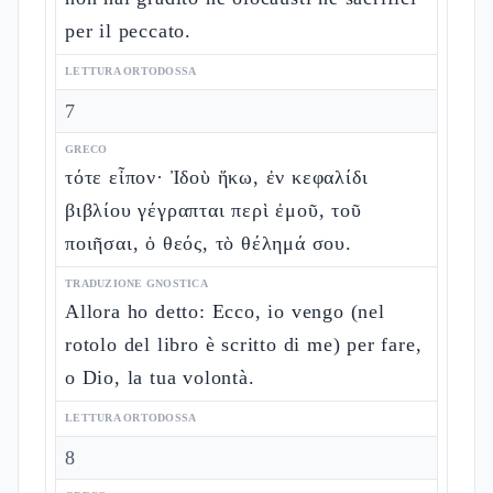
per il peccato.
LETTURA ORTODOSSA
7
GRECO
τότε εἶπον· Ἰδοὺ ἥκω, ἐν κεφαλίδι
βιβλίου γέγραπται περὶ ἐμοῦ, τοῦ
ποιῆσαι, ὁ θεός, τὸ θέλημά σου.
TRADUZIONE GNOSTICA
Allora ho detto: Ecco, io vengo (nel
rotolo del libro è scritto di me) per fare,
o Dio, la tua volontà.
LETTURA ORTODOSSA
8