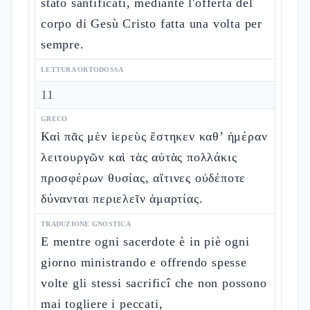
stato santificati, mediante l'offerta del
corpo di Gesù Cristo fatta una volta per
sempre.
LETTURA ORTODOSSA
11
GRECO
Καὶ πᾶς μὲν ἱερεὺς ἕστηκεν καθ’ ἡμέραν
λειτουργῶν καὶ τὰς αὐτὰς πολλάκις
προσφέρων θυσίας, αἵτινες οὐδέποτε
δύνανται περιελεῖν ἁμαρτίας.
TRADUZIONE GNOSTICA
E mentre ogni sacerdote è in piè ogni
giorno ministrando e offrendo spesse
volte gli stessi sacrificî che non possono
mai togliere i peccati,