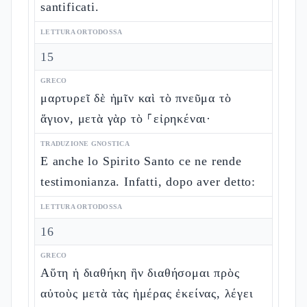
santificati.
LETTURA ORTODOSSA
15
GRECO
μαρτυρεῖ δὲ ἡμῖν καὶ τὸ πνεῦμα τὸ
ἅγιον, μετὰ γὰρ τὸ ⸀εἰρηκέναι·
TRADUZIONE GNOSTICA
E anche lo Spirito Santo ce ne rende
testimonianza. Infatti, dopo aver detto:
LETTURA ORTODOSSA
16
GRECO
Αὕτη ἡ διαθήκη ἣν διαθήσομαι πρὸς
αὐτοὺς μετὰ τὰς ἡμέρας ἐκείνας, λέγει