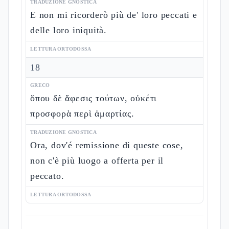
TRADUZIONE GNOSTICA
E non mi ricorderò più de' loro peccati e
delle loro iniquità.
LETTURA ORTODOSSA
18
GRECO
ὅπου δὲ ἄφεσις τούτων, οὐκέτι
προσφορὰ περὶ ἁμαρτίας.
TRADUZIONE GNOSTICA
Ora, dov'é remissione di queste cose,
non c'è più luogo a offerta per il
peccato.
LETTURA ORTODOSSA