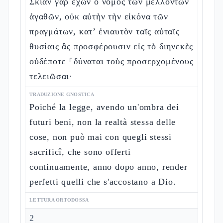
Σκιὰν γὰρ ἔχων ὁ νόμος τῶν μελλόντων
ἀγαθῶν, οὐκ αὐτὴν τὴν εἰκόνα τῶν
πραγμάτων, κατ’ ἐνιαυτὸν ταῖς αὐταῖς
θυσίαις ἃς προσφέρουσιν εἰς τὸ διηνεκὲς
οὐδέποτε ⸀δύναται τοὺς προσερχομένους
τελειῶσαι·
TRADUZIONE GNOSTICA
Poiché la legge, avendo un'ombra dei
futuri beni, non la realtà stessa delle
cose, non può mai con quegli stessi
sacrificî, che sono offerti
continuamente, anno dopo anno, render
perfetti quelli che s'accostano a Dio.
LETTURA ORTODOSSA
2