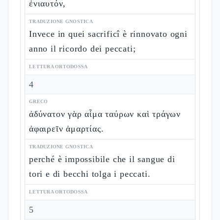
ἐνιαυτόν,
TRADUZIONE GNOSTICA
Invece in quei sacrificî è rinnovato ogni
anno il ricordo dei peccati;
LETTURA ORTODOSSA
4
GRECO
ἀδύνατον γὰρ αἷμα ταύρων καὶ τράγων
ἀφαιρεῖν ἁμαρτίας.
TRADUZIONE GNOSTICA
perché è impossibile che il sangue di
tori e di becchi tolga i peccati.
LETTURA ORTODOSSA
5