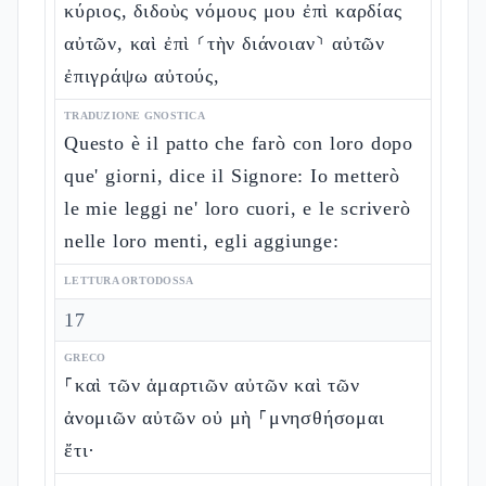
κύριος, διδοὺς νόμους μου ἐπὶ καρδίας
αὐτῶν, καὶ ἐπὶ ⸂τὴν διάνοιαν⸃ αὐτῶν
ἐπιγράψω αὐτούς,
TRADUZIONE GNOSTICA
Questo è il patto che farò con loro dopo
que' giorni, dice il Signore: Io metterò
le mie leggi ne' loro cuori, e le scriverò
nelle loro menti, egli aggiunge:
LETTURA ORTODOSSA
17
GRECO
⸀καὶ τῶν ἁμαρτιῶν αὐτῶν καὶ τῶν
ἀνομιῶν αὐτῶν οὐ μὴ ⸀μνησθήσομαι
ἔτι·