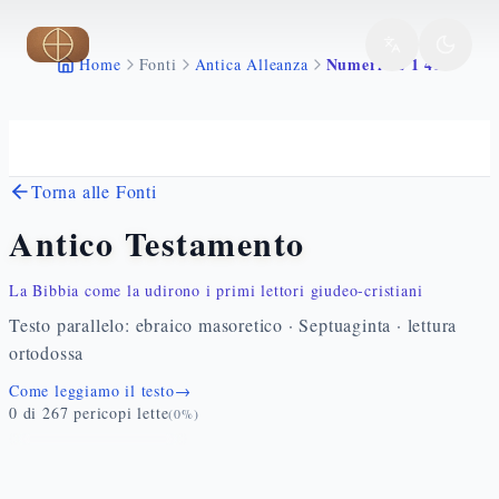
Vai al contenuto principale
Numeri 22 1 41
Home
Fonti
Antica Alleanza
Torna alle Fonti
Antico Testamento
La Bibbia come la udirono i primi lettori giudeo-cristiani
Testo parallelo: ebraico masoretico · Septuaginta · lettura
ortodossa
Come leggiamo il testo
→
0
di
267
pericopi lette
(
0
%)