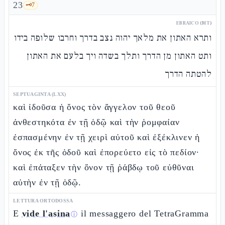
23
🗝️
7
EBRAICO (MT)
ותרא האתון את מלאך יהוה נצב בדרך וחרבו שלופה בידו
ותט האתון מן הדרך ותלך בשדה ויך בלעם את האתון
להטתה הדרך
SEPTUAGINTA (LXX)
καὶ ἰδοῦσα ἡ ὄνος τὸν ἄγγελον τοῦ θεοῦ
ἀνθεστηκότα ἐν τῇ ὁδῷ καὶ τὴν ῥομφαίαν
ἐσπασμένην ἐν τῇ χειρὶ αὐτοῦ καὶ ἐξέκλινεν ἡ
ὄνος ἐκ τῆς ὁδοῦ καὶ ἐπορεύετο εἰς τὸ πεδίον·
καὶ ἐπάταξεν τὴν ὄνον τῇ ῥάβδῳ τοῦ εὐθῦναι
αὐτὴν ἐν τῇ ὁδῷ.
LETTURA ORTODOSSA
E
vide l'asina
il messaggero del TetraGramma
ⓘ