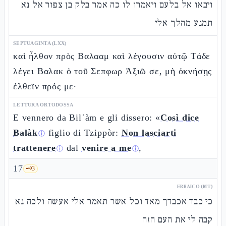
ויבאו אל בלעם ויאמרו לו כה אמר בלק בן צפור אל נא
תמנע מהלך אלי
SEPTUAGINTA (LXX)
καὶ ἦλθον πρὸς Βαλααμ καὶ λέγουσιν αὐτῷ Τάδε
λέγει Βαλακ ὁ τοῦ Σεπφωρ Ἀξιῶ σε, μὴ ὀκνήσῃς
ἐλθεῖν πρός με·
LETTURA ORTODOSSA
E vennero da Bilʿàm e gli dissero: «
Così dice
Balàk
figlio di Tzippòr:
Non lasciarti
ⓘ
trattenere
dal
venire a me
,
ⓘ
ⓘ
17
🗝️
3
EBRAICO (MT)
כי כבד אכבדך מאד וכל אשר תאמר אלי אעשה ולכה נא
קבה לי את העם הזה