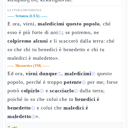
LETTURA ORTODOSSA
——
Settanta (LXX)
——
E ora, vieni,
maledicimi questo popolo
, ché
esso è più forte di
noi
; se potremo, ne
ⓘ
colpiremo alcuni
e li scaccerò dalla terra: ché
so che chi tu benedici è benedetto e chi tu
maledici è maledetto».
——
Masoretico (TM)
——
Ed ora,
vieni dunque
,
maledicimi
questo
ⓘ
ⓘ
popolo, perché è troppo
potente
per me; forse
ⓘ
potrò
colpirlo
e
scacciarlo
dalla terra;
ⓘ
ⓘ
poiché io so che colui che tu
benedici è
benedetto
e colui che
maledici è
ⓘ
maledetto
».
ⓘ
🗝️
6