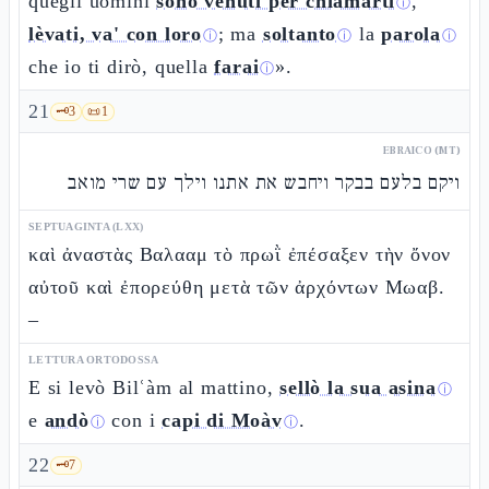
quegli uomini
sono venuti per chiamarti
,
ⓘ
lèvati, va' con loro
; ma
soltanto
la
parola
ⓘ
ⓘ
ⓘ
che io ti dirò, quella
farai
».
ⓘ
21
🗝️
3
📜
1
EBRAICO (MT)
ויקם בלעם בבקר ויחבש את אתנו וילך עם שרי מואב
SEPTUAGINTA (LXX)
καὶ ἀναστὰς Βαλααμ τὸ πρωῒ ἐπέσαξεν τὴν ὄνον
αὐτοῦ καὶ ἐπορεύθη μετὰ τῶν ἀρχόντων Μωαβ.
–
LETTURA ORTODOSSA
E si levò Bilʿàm al mattino,
sellò la sua asina
ⓘ
e
andò
con i
capi di Moàv
.
ⓘ
ⓘ
22
🗝️
7