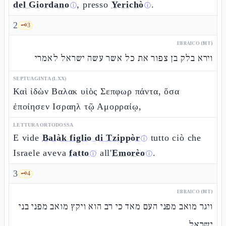
del Giordano
, presso
Yerichò
.
ⓘ
ⓘ
2
🗝️
3
EBRAICO (MT)
וירא בלק בן צפור את כל אשר עשה ישראל לאמרי
SEPTUAGINTA (LXX)
Καὶ ἰδὼν Βαλακ υἱὸς Σεπφωρ πάντα, ὅσα
ἐποίησεν Ισραηλ τῷ Αμορραίῳ,
LETTURA ORTODOSSA
E vide
Balàk figlio di Tzippòr
tutto ciò che
ⓘ
Israele aveva
fatto
all'
Emorèo
.
ⓘ
ⓘ
3
🗝️
4
EBRAICO (MT)
ויגר מואב מפני העם מאד כי רב הוא ויקץ מואב מפני בני
ישראל