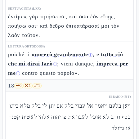
SEPTUAGINTA (LXX)
ἐντίμως γὰρ τιμήσω σε, καὶ ὅσα ἐὰν εἴπῃς,
ποιήσω σοι· καὶ δεῦρο ἐπικατάρασαί μοι τὸν
λαὸν τοῦτον.
LETTURA ORTODOSSA
poiché ti
onorerò grandemente
, e
tutto ciò
ⓘ
che mi dirai farò
; vieni dunque,
impreca per
ⓘ
me
contro questo popolo».
ⓘ
18
🗝️
6
🔀
1
🔗
1
EBRAICO (MT)
ויען בלעם ויאמר אל עבדי בלק אם יתן לי בלק מלא ביתו
כסף וזהב לא אוכל לעבר את פי יהוה אלהי לעשות קטנה
או גדולה