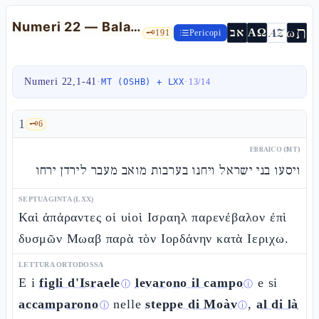
Numeri 22 — Balaam, l'asina e l'"ufficio satàn" del malʾàkh
ת
AZ
ω
אב
ΑΩ
🗝️
191
Pericopi
Numeri 22,1-41
·
·
MT (OSHB) + LXX
13
/
14
1
🗝️
6
EBRAICO (MT)
ויסעו בני ישראל ויחנו בערבות מואב מעבר לירדן ירחו
SEPTUAGINTA (LXX)
Καὶ ἀπάραντες οἱ υἱοὶ Ισραηλ παρενέβαλον ἐπὶ
δυσμῶν Μωαβ παρὰ τὸν Ιορδάνην κατὰ Ιεριχω.
LETTURA ORTODOSSA
E i
figli d'Israele
levarono il campo
e si
ⓘ
ⓘ
accamparono
nelle
steppe di Moàv
,
al di là
ⓘ
ⓘ