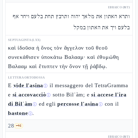
EBRAICO (MT)
ותרא האתון את מלאך יהוה ותרבץ תחת בלעם ויחר אף
בלעם ויך את האתון במקל
SEPTUAGINTA (LXX)
καὶ ἰδοῦσα ἡ ὄνος τὸν ἄγγελον τοῦ θεοῦ
συνεκάθισεν ὑποκάτω Βαλααμ· καὶ ἐθυμώθη
Βαλααμ καὶ ἔτυπτεν τὴν ὄνον τῇ ῥάβδῳ.
LETTURA ORTODOSSA
E
vide l'asina
il messaggero del TetraGramma
ⓘ
e
si accovacciò
sotto Bilʿàm; e
si accese l'ira
ⓘ
di Bilʿàm
ed egli
percosse l'asina
con il
ⓘ
ⓘ
bastone
.
ⓘ
28
🗝️
4
EBRAICO (MT)