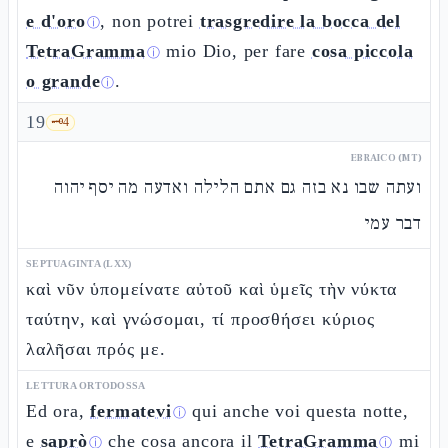
e d'oro
, non potrei
trasgredire la bocca del
ⓘ
TetraGramma
mio Dio, per fare
cosa piccola
ⓘ
o grande
.
ⓘ
19
🗝️
4
EBRAICO (MT)
ועתה שבו נא בזה גם אתם הלילה ואדעה מה יסף יהוה
דבר עמי
SEPTUAGINTA (LXX)
καὶ νῦν ὑπομείνατε αὐτοῦ καὶ ὑμεῖς τὴν νύκτα
ταύτην, καὶ γνώσομαι, τί προσθήσει κύριος
λαλῆσαι πρός με.
LETTURA ORTODOSSA
Ed ora,
fermatevi
qui anche voi questa notte,
ⓘ
e
saprò
che cosa ancora il
TetraGramma
mi
ⓘ
ⓘ