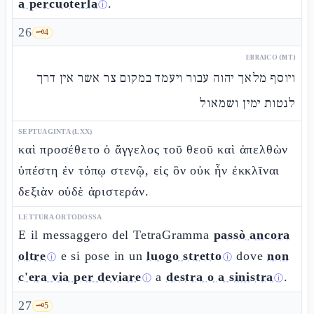
a percuoterla
.
ⓘ
26
🗝️
4
EBRAICO (MT)
ויוסף מלאך יהוה עבור ויעמד במקום צר אשר אין דרך
לנטות ימין ושמאול
SEPTUAGINTA (LXX)
καὶ προσέθετο ὁ ἄγγελος τοῦ θεοῦ καὶ ἀπελθὼν
ὑπέστη ἐν τόπῳ στενῷ, εἰς ὃν οὐκ ἦν ἐκκλῖναι
δεξιὰν οὐδὲ ἀριστεράν.
LETTURA ORTODOSSA
E il messaggero del TetraGramma
passò ancora
oltre
e si pose in un
luogo stretto
dove
non
ⓘ
ⓘ
c'era via per deviare
a
destra o a sinistra
.
ⓘ
ⓘ
27
🗝️
5