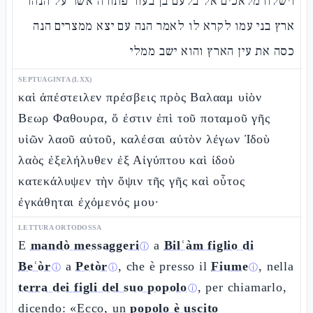
וישלח מלאכים אל בלעם בן בעור פתורה אשר על הנהר
ארץ בני עמו לקרא לו לאמר הנה עם יצא ממצרים הנה
כסה את עין הארץ והוא ישב ממלי
SEPTUAGINTA (LXX)
καὶ ἀπέστειλεν πρέσβεις πρὸς Βαλααμ υἱὸν
Βεωρ Φαθουρα, ὅ ἐστιν ἐπὶ τοῦ ποταμοῦ γῆς
υἱῶν λαοῦ αὐτοῦ, καλέσαι αὐτὸν λέγων Ἰδοὺ
λαὸς ἐξελήλυθεν ἐξ Αἰγύπτου καὶ ἰδοὺ
κατεκάλυψεν τὴν ὄψιν τῆς γῆς καὶ οὗτος
ἐγκάθηται ἐχόμενός μου·
LETTURA ORTODOSSA
E
mandò messaggeri
a
Bilʿàm figlio di
ⓘ
Beʿòr
a
Petòr
, che è presso il
Fiume
, nella
ⓘ
ⓘ
ⓘ
terra dei figli del suo popolo
, per chiamarlo,
ⓘ
dicendo: «Ecco, un
popolo è uscito