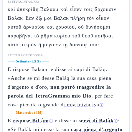
SEPTUAGINTA (LXX)
καὶ ἀπεκρίθη Βαλααμ καὶ εἶπεν τοῖς ἄρχουσιν
Βαλακ Ἐὰν δῷ μοι Βαλακ πλήρη τὸν οἶκον
αὐτοῦ ἀργυρίου καὶ χρυσίου, οὐ δυνήσομαι
παραβῆναι τὸ ῥῆμα κυρίου τοῦ θεοῦ ποιῆσαι
αὐτὸ μικρὸν ἢ μέγα ἐν τῇ διανοίᾳ μου·
LETTURA ORTODOSSA
——
Settanta (LXX)
——
E rispose Balaam e disse ai capi di Balàq:
«Anche se mi desse Balàq la sua casa piena
d'argento e d'oro,
non potrò trasgredire la
parola del TetraGramma mio Dio
, per fare
cosa piccola o grande
di mia iniziativa
.
ⓘ
——
Masoretico (TM)
——
E
rispose Bilʿàm
e disse ai
servi di Balàk
:
ⓘ
ⓘ
«Se Balàk mi desse la sua
casa piena d'argento