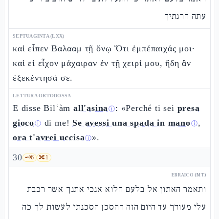
עתה הרגתיך
SEPTUAGINTA (LXX)
καὶ εἶπεν Βαλααμ τῇ ὄνῳ Ὅτι ἐμπέπαιχάς μοι·
καὶ εἰ εἶχον μάχαιραν ἐν τῇ χειρί μου, ἤδη ἂν
ἐξεκέντησά σε.
LETTURA ORTODOSSA
E disse Bilʿàm
all'asina
: «Perché ti sei
presa
ⓘ
gioco
di me!
Se avessi una spada in mano
,
ⓘ
ⓘ
ora t'avrei uccisa
».
ⓘ
30
🗝️
6
🔀
1
EBRAICO (MT)
ותאמר האתון אל בלעם הלוא אנכי אתנך אשר רכבת
עלי מעודך עד היום הזה ההסכן הסכנתי לעשות לך כה