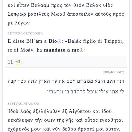
καὶ εἶπεν Βαλααμ πρὸς τὸν θεόν Βαλακ υἱὸς
Σεπφωρ βασιλεὺς Μωαβ ἀπέστειλεν αὐτοὺς πρός
με λέγων
LETTURA ORTODOSSA
E disse Bilʿàm a
Dio
: «Balàk figlio di Tzippòr,
ⓘ
re di Moàv, ha
mandato a me
:
ⓘ
11
🗝️
5
EBRAICO (MT)
הנה העם היצא ממצרים ויכס את עין הארץ עתה לכה קבה
לי אתו אולי אוכל להלחם בו וגרשתיו
SEPTUAGINTA (LXX)
Ἰδοὺ λαὸς ἐξελήλυθεν ἐξ Αἰγύπτου καὶ ἰδοὺ
κεκάλυφεν τὴν ὄψιν τῆς γῆς καὶ οὗτος ἐγκάθηται
ἐχόμενός μου· καὶ νῦν δεῦρο ἄρασαί μοι αὐτόν,