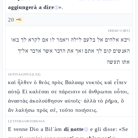
aggiungerà a dire
».
ⓘ
20
🗝️
6
EBRAICO (MT)
ויבא אלהים אל בלעם לילה ויאמר לו אם לקרא לך באו
האנשים קום לך אתם ואך את הדבר אשר אדבר אליך
אתו תעשה
SEPTUAGINTA (LXX)
καὶ ἦλθεν ὁ θεὸς πρὸς Βαλααμ νυκτὸς καὶ εἶπεν
αὐτῷ Εἰ καλέσαι σε πάρεισιν οἱ ἄνθρωποι οὗτοι,
ἀναστὰς ἀκολούθησον αὐτοῖς· ἀλλὰ τὸ ῥῆμα, ὃ
ἂν λαλήσω πρὸς σέ, τοῦτο ποιήσεις.
LETTURA ORTODOSSA
E venne Dio a Bilʿàm
di notte
e gli disse: «Se
ⓘ