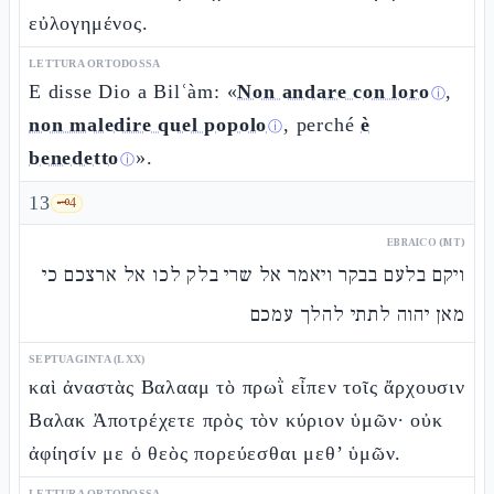
εὐλογημένος.
LETTURA ORTODOSSA
E disse Dio a Bilʿàm: «
Non andare con loro
,
ⓘ
non maledire quel popolo
, perché
è
ⓘ
benedetto
».
ⓘ
13
🗝️
4
EBRAICO (MT)
ויקם בלעם בבקר ויאמר אל שרי בלק לכו אל ארצכם כי
מאן יהוה לתתי להלך עמכם
SEPTUAGINTA (LXX)
καὶ ἀναστὰς Βαλααμ τὸ πρωῒ εἶπεν τοῖς ἄρχουσιν
Βαλακ Ἀποτρέχετε πρὸς τὸν κύριον ὑμῶν· οὐκ
ἀφίησίν με ὁ θεὸς πορεύεσθαι μεθ’ ὑμῶν.
LETTURA ORTODOSSA