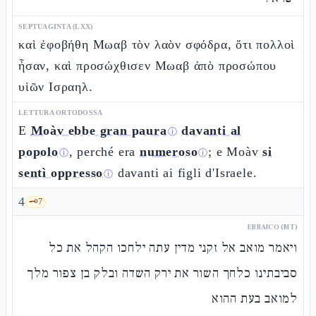
SEPTUAGINTA (LXX)
καὶ ἐφοβήθη Μωαβ τὸν λαὸν σφόδρα, ὅτι πολλοὶ
ἦσαν, καὶ προσώχθισεν Μωαβ ἀπὸ προσώπου
υἱῶν Ισραηλ.
LETTURA ORTODOSSA
E
Moàv ebbe gran paura
davanti al
ⓘ
popolo
, perché era
numeroso
; e Moàv
si
ⓘ
ⓘ
sentì oppresso
davanti ai figli d'Israele.
ⓘ
4
🗝️
7
EBRAICO (MT)
ויאמר מואב אל זקני מדין עתה ילחכו הקהל את כל
סביבתינו כלחך השור את ירק השדה ובלק בן צפור מלך
למואב בעת ההוא