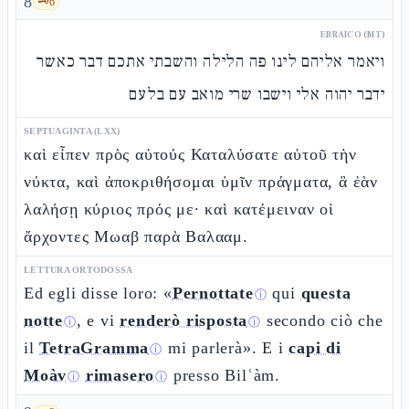
8
🗝️
6
EBRAICO (MT)
ויאמר אליהם לינו פה הלילה והשבתי אתכם דבר כאשר
ידבר יהוה אלי וישבו שרי מואב עם בלעם
SEPTUAGINTA (LXX)
καὶ εἶπεν πρὸς αὐτούς Καταλύσατε αὐτοῦ τὴν
νύκτα, καὶ ἀποκριθήσομαι ὑμῖν πράγματα, ἃ ἐὰν
λαλήσῃ κύριος πρός με· καὶ κατέμειναν οἱ
ἄρχοντες Μωαβ παρὰ Βαλααμ.
LETTURA ORTODOSSA
Ed egli disse loro: «
Pernottate
qui
questa
ⓘ
notte
, e vi
renderò risposta
secondo ciò che
ⓘ
ⓘ
il
TetraGramma
mi parlerà». E i
capi di
ⓘ
Moàv
rimasero
presso Bilʿàm.
ⓘ
ⓘ