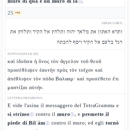
muro di qua e un muro di là
.
ⓘ
25
🗝️
4
EBRAICO (MT)
ותרא האתון את מלאך יהוה ותלחץ אל הקיר ותלחץ את
רגל בלעם אל הקיר ויסף להכתה
SEPTUAGINTA (LXX)
καὶ ἰδοῦσα ἡ ὄνος τὸν ἄγγελον τοῦ θεοῦ
προσέθλιψεν ἑαυτὴν πρὸς τὸν τοῖχον καὶ
ἀπέθλιψεν τὸν πόδα Βαλααμ· καὶ προσέθετο ἔτι
μαστίξαι αὐτήν.
LETTURA ORTODOSSA
E vide l'asina il messaggero del TetraGramma e
si strinse
contro il
muro
, e
premette il
ⓘ
ⓘ
piede di Bilʿàm
contro il muro; ed egli
tornò
ⓘ