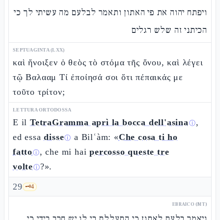
ויפתח יהוה את פי האתון ותאמר לבלעם מה עשיתי לך כי
הכיתני זה שלש רגלים
SEPTUAGINTA (LXX)
καὶ ἤνοιξεν ὁ θεὸς τὸ στόμα τῆς ὄνου, καὶ λέγει
τῷ Βαλααμ Τί ἐποίησά σοι ὅτι πέπαικάς με
τοῦτο τρίτον;
LETTURA ORTODOSSA
E il
TetraGramma aprì la bocca dell'asina
,
ⓘ
ed essa
disse
a Bilʿàm: «
Che cosa ti ho
ⓘ
fatto
, che mi hai
percosso queste tre
ⓘ
volte
?».
ⓘ
29
🗝️
4
EBRAICO (MT)
ויאמר בלעם לאתון כי התעללת בי לו יש חרב בידי כי