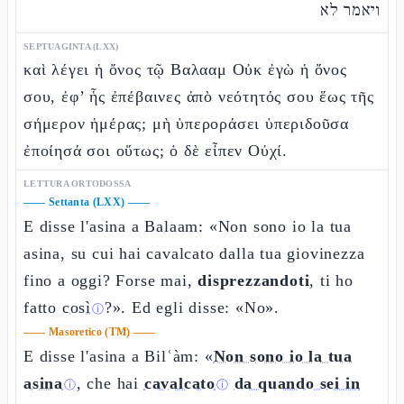
ויאמר לא
SEPTUAGINTA (LXX)
καὶ λέγει ἡ ὄνος τῷ Βαλααμ Οὐκ ἐγὼ ἡ ὄνος
σου, ἐφ’ ἧς ἐπέβαινες ἀπὸ νεότητός σου ἕως τῆς
σήμερον ἡμέρας; μὴ ὑπεροράσει ὑπεριδοῦσα
ἐποίησά σοι οὕτως; ὁ δὲ εἶπεν Οὐχί.
LETTURA ORTODOSSA
——
Settanta (LXX)
——
E disse l'asina a Balaam: «Non sono io la tua
asina, su cui hai cavalcato dalla tua giovinezza
fino a oggi? Forse mai,
disprezzandoti
, ti ho
fatto
così
?». Ed egli disse: «No».
ⓘ
——
Masoretico (TM)
——
E disse l'asina a Bilʿàm: «
Non sono io la tua
asina
, che hai
cavalcato
da quando sei in
ⓘ
ⓘ