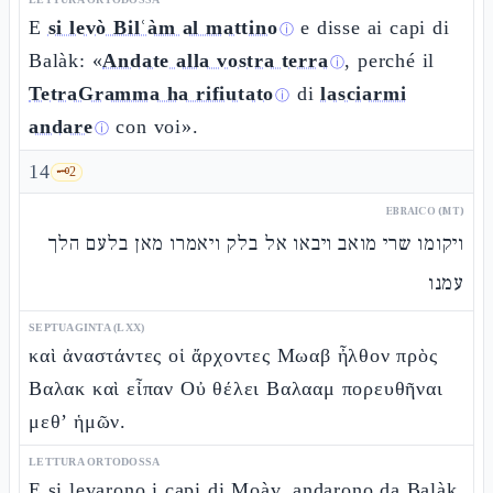
E
si levò Bilʿàm al mattino
e disse ai capi di
ⓘ
Balàk: «
Andate alla vostra terra
, perché il
ⓘ
TetraGramma ha rifiutato
di
lasciarmi
ⓘ
andare
con voi».
ⓘ
14
🗝️
2
EBRAICO (MT)
ויקומו שרי מואב ויבאו אל בלק ויאמרו מאן בלעם הלך
עמנו
SEPTUAGINTA (LXX)
καὶ ἀναστάντες οἱ ἄρχοντες Μωαβ ἦλθον πρὸς
Βαλακ καὶ εἶπαν Οὐ θέλει Βαλααμ πορευθῆναι
μεθ’ ἡμῶν.
LETTURA ORTODOSSA
E si levarono i capi di Moàv, andarono da Balàk