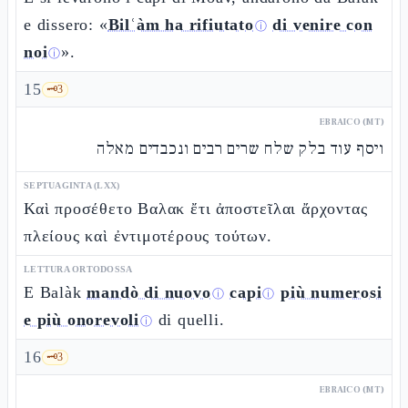
e dissero: «
Bilʿàm ha rifiutato
di venire con
ⓘ
noi
».
ⓘ
15
🗝️
3
EBRAICO (MT)
ויסף עוד בלק שלח שרים רבים ונכבדים מאלה
SEPTUAGINTA (LXX)
Καὶ προσέθετο Βαλακ ἔτι ἀποστεῖλαι ἄρχοντας
πλείους καὶ ἐντιμοτέρους τούτων.
LETTURA ORTODOSSA
E Balàk
mandò di nuovo
capi
più numerosi
ⓘ
ⓘ
e più onorevoli
di quelli.
ⓘ
16
🗝️
3
EBRAICO (MT)