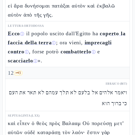
εἰ ἄρα δυνήσομαι πατάξαι αὐτὸν καὶ ἐκβαλῶ
αὐτὸν ἀπὸ τῆς γῆς.
LETTURA ORTODOSSA
Ecco
il popolo uscito dall'Egitto ha
coperto la
ⓘ
faccia della terra
; ora vieni,
imprecagli
ⓘ
contro
, forse potrò
combatterlo
e
ⓘ
ⓘ
scacciarlo
».
ⓘ
12
🗝️
3
EBRAICO (MT)
ויאמר אלהים אל בלעם לא תלך עמהם לא תאר את העם
כי ברוך הוא
SEPTUAGINTA (LXX)
καὶ εἶπεν ὁ θεὸς πρὸς Βαλααμ Οὐ πορεύσῃ μετ’
αὐτῶν οὐδὲ καταράσῃ τὸν λαόν· ἔστιν γὰρ