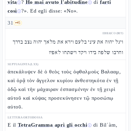
vita
?
Ho mai avuto l'abitudine
di
farti
ⓘ
ⓘ
così
?». Ed egli disse: «No».
ⓘ
31
🗝️
5
EBRAICO (MT)
ויגל יהוה את עיני בלעם וירא את מלאך יהוה נצב בדרך
וחרבו שלפה בידו ויקד וישתחו לאפיו
SEPTUAGINTA (LXX)
ἀπεκάλυψεν δὲ ὁ θεὸς τοὺς ὀφθαλμοὺς Βαλααμ,
καὶ ὁρᾷ τὸν ἄγγελον κυρίου ἀνθεστηκότα ἐν τῇ
ὁδῷ καὶ τὴν μάχαιραν ἐσπασμένην ἐν τῇ χειρὶ
αὐτοῦ καὶ κύψας προσεκύνησεν τῷ προσώπῳ
αὐτοῦ.
LETTURA ORTODOSSA
E il
TetraGramma aprì gli occhi
di Bilʿàm,
ⓘ