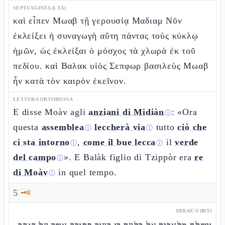
SEPTUAGINTA (LXX)
καὶ εἶπεν Μωαβ τῇ γερουσίᾳ Μαδιαμ Νῦν
ἐκλείξει ἡ συναγωγὴ αὕτη πάντας τοὺς κύκλῳ
ἡμῶν, ὡς ἐκλείξαι ὁ μόσχος τὰ χλωρὰ ἐκ τοῦ
πεδίου. καὶ Βαλακ υἱὸς Σεπφωρ βασιλεὺς Μωαβ
ἦν κατὰ τὸν καιρὸν ἐκεῖνον.
LETTURA ORTODOSSA
E disse Moàv agli
anziani di Midiàn
: «Ora
ⓘ
questa
assemblea
leccherà via
tutto
ciò che
ⓘ
ⓘ
ci sta intorno
,
come il bue lecca
il
verde
ⓘ
ⓘ
del campo
». E Balàk figlio di Tzippòr era
re
ⓘ
di Moàv
in quel tempo.
ⓘ
5
🗝️
8
EBRAICO (MT)