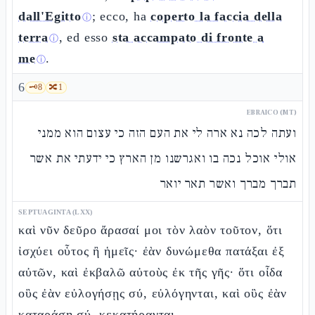
dall'Egitto
; ecco, ha
coperto la faccia della
ⓘ
terra
, ed esso
sta accampato di fronte a
ⓘ
me
.
ⓘ
6
🗝️
8
🔀
1
EBRAICO (MT)
ועתה לכה נא ארה לי את העם הזה כי עצום הוא ממני
אולי אוכל נכה בו ואגרשנו מן הארץ כי ידעתי את אשר
תברך מברך ואשר תאר יואר
SEPTUAGINTA (LXX)
καὶ νῦν δεῦρο ἄρασαί μοι τὸν λαὸν τοῦτον, ὅτι
ἰσχύει οὗτος ἢ ἡμεῖς· ἐὰν δυνώμεθα πατάξαι ἐξ
αὐτῶν, καὶ ἐκβαλῶ αὐτοὺς ἐκ τῆς γῆς· ὅτι οἶδα
οὓς ἐὰν εὐλογήσῃς σύ, εὐλόγηνται, καὶ οὓς ἐὰν
καταράσῃ σύ, κεκατήρανται.