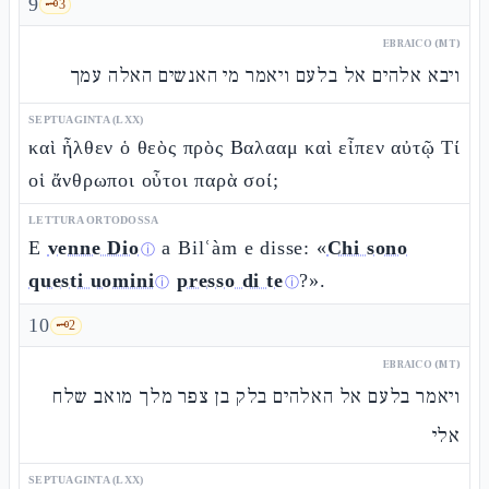
9
🗝️
3
EBRAICO (MT)
ויבא אלהים אל בלעם ויאמר מי האנשים האלה עמך
SEPTUAGINTA (LXX)
καὶ ἦλθεν ὁ θεὸς πρὸς Βαλααμ καὶ εἶπεν αὐτῷ Τί
οἱ ἄνθρωποι οὗτοι παρὰ σοί;
LETTURA ORTODOSSA
E
venne Dio
a Bilʿàm e disse: «
Chi sono
ⓘ
questi uomini
presso di te
?».
ⓘ
ⓘ
10
🗝️
2
EBRAICO (MT)
ויאמר בלעם אל האלהים בלק בן צפר מלך מואב שלח
אלי
SEPTUAGINTA (LXX)