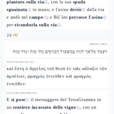
piantato sulla via
, con la sua
spada
ⓘ
sguainata
in mano; e l'asina
deviò
dalla via
ⓘ
ⓘ
e andò nel
campo
; e Bilʿàm
percosse l'asina
ⓘ
ⓘ
per
ricondurla sulla via
.
ⓘ
24
🗝️
3
EBRAICO (MT)
ויעמד מלאך יהוה במשעול הכרמים גדר מזה וגדר מזה
SEPTUAGINTA (LXX)
καὶ ἔστη ὁ ἄγγελος τοῦ θεοῦ ἐν ταῖς αὔλαξιν τῶν
ἀμπέλων, φραγμὸς ἐντεῦθεν καὶ φραγμὸς
ἐντεῦθεν·
LETTURA ORTODOSSA
E
si pose
il messaggero del TetraGramma in
ⓘ
un
sentiero incassato delle vigne
, con un
ⓘ