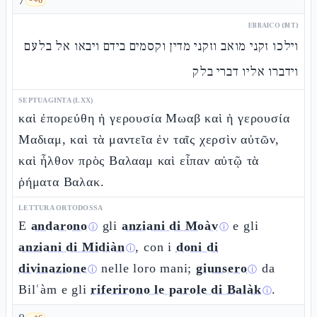
7
EBRAICO (MT)
וילכו זקני מואב וזקני מדין וקסמים בידם ויבאו אל בלעם
וידברו אליו דברי בלק
SEPTUAGINTA (LXX)
καὶ ἐπορεύθη ἡ γερουσία Μωαβ καὶ ἡ γερουσία
Μαδιαμ, καὶ τὰ μαντεῖα ἐν ταῖς χερσὶν αὐτῶν,
καὶ ἦλθον πρὸς Βαλααμ καὶ εἶπαν αὐτῷ τὰ
ῥήματα Βαλακ.
LETTURA ORTODOSSA
E
andarono
gli
anziani di Moàv
e gli
ⓘ
ⓘ
anziani di Midiàn
, con i
doni di
ⓘ
divinazione
nelle loro mani;
giunsero
da
ⓘ
ⓘ
Bilʿàm e gli
riferirono le parole di Balàk
.
ⓘ