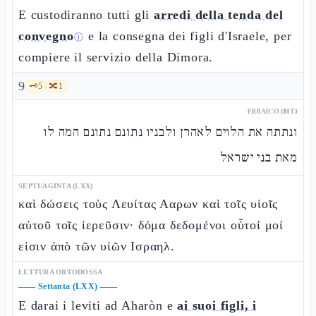
E custodiranno tutti gli
arredi della tenda del
convegno
e la consegna dei figli d'Israele, per
ⓘ
compiere il servizio della Dimora.
9
🗝️
5
🔀
1
EBRAICO (MT)
ונתתה את הלוים לאהרן ולבניו נתונם נתונם המה לו
מאת בני ישראל
SEPTUAGINTA (LXX)
καὶ δώσεις τοὺς Λευίτας Ααρων καὶ τοῖς υἱοῖς
αὐτοῦ τοῖς ἱερεῦσιν· δόμα δεδομένοι οὗτοί μοί
εἰσιν ἀπὸ τῶν υἱῶν Ισραηλ.
LETTURA ORTODOSSA
——
Settanta (LXX)
——
E darai i leviti ad Aharòn e
ai suoi figli, i