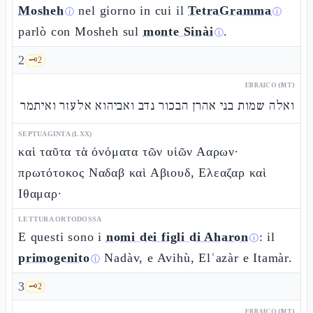
Mosheh
nel giorno in cui il
TetraGramma
ⓘ
ⓘ
parlò con Mosheh sul
monte Sinài
.
ⓘ
2
🗝️
2
EBRAICO (MT)
ואלה שמות בני אהרן הבכור נדב ואביהוא אלעזר ואיתמר
SEPTUAGINTA (LXX)
καὶ ταῦτα τὰ ὀνόματα τῶν υἱῶν Ααρων·
πρωτότοκος Ναδαβ καὶ Αβιουδ, Ελεαζαρ καὶ
Ιθαμαρ·
LETTURA ORTODOSSA
E questi sono i
nomi dei figli di Aharon
: il
ⓘ
primogenito
Nadàv, e Avihù, Elʿazàr e Itamàr.
ⓘ
3
🗝️
2
EBRAICO (MT)