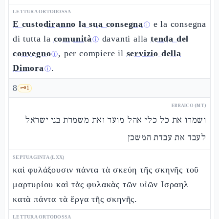
LETTURA ORTODOSSA
E custodiranno la sua consegna
e la consegna
ⓘ
di tutta la
comunità
davanti alla
tenda del
ⓘ
convegno
, per compiere il
servizio della
ⓘ
Dimora
.
ⓘ
8
🗝️
1
EBRAICO (MT)
ושמרו את כל כלי אהל מועד ואת משמרת בני ישראל
לעבד את עבדת המשכן
SEPTUAGINTA (LXX)
καὶ φυλάξουσιν πάντα τὰ σκεύη τῆς σκηνῆς τοῦ
μαρτυρίου καὶ τὰς φυλακὰς τῶν υἱῶν Ισραηλ
κατὰ πάντα τὰ ἔργα τῆς σκηνῆς.
LETTURA ORTODOSSA