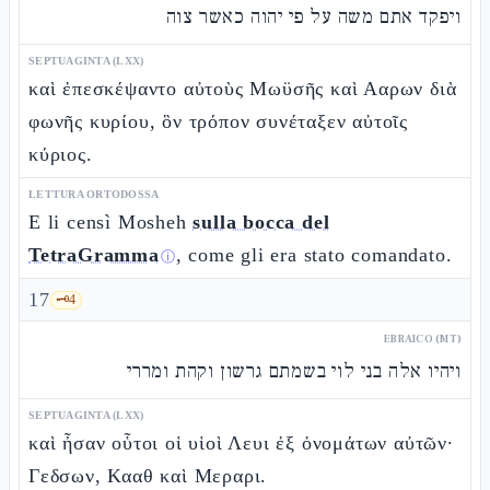
ויפקד אתם משה על פי יהוה כאשר צוה
SEPTUAGINTA (LXX)
καὶ ἐπεσκέψαντο αὐτοὺς Μωϋσῆς καὶ Ααρων διὰ
φωνῆς κυρίου, ὃν τρόπον συνέταξεν αὐτοῖς
κύριος.
LETTURA ORTODOSSA
E li censì Mosheh
sulla bocca del
TetraGramma
, come gli era stato comandato.
ⓘ
17
🗝️
4
EBRAICO (MT)
ויהיו אלה בני לוי בשמתם גרשון וקהת ומררי
SEPTUAGINTA (LXX)
καὶ ἦσαν οὗτοι οἱ υἱοὶ Λευι ἐξ ὀνομάτων αὐτῶν·
Γεδσων, Κααθ καὶ Μεραρι.