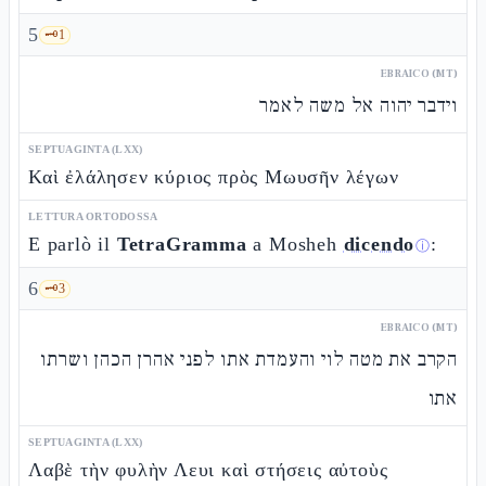
5
🗝️
1
EBRAICO (MT)
וידבר יהוה אל משה לאמר
SEPTUAGINTA (LXX)
Καὶ ἐλάλησεν κύριος πρὸς Μωυσῆν λέγων
LETTURA ORTODOSSA
E parlò il
TetraGramma
a Mosheh
dicendo
:
ⓘ
6
🗝️
3
EBRAICO (MT)
הקרב את מטה לוי והעמדת אתו לפני אהרן הכהן ושרתו
אתו
SEPTUAGINTA (LXX)
Λαβὲ τὴν φυλὴν Λευι καὶ στήσεις αὐτοὺς