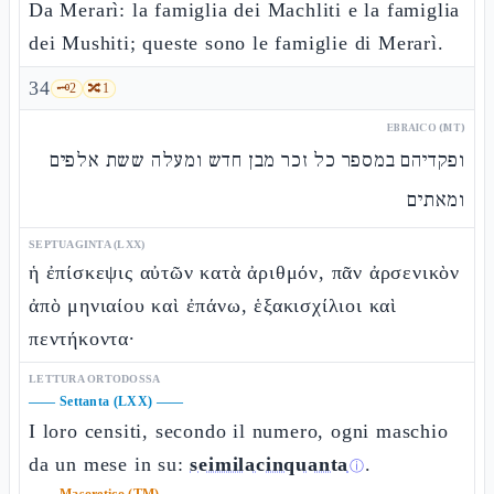
Da Merarì: la famiglia dei Machliti e la famiglia
dei Mushiti; queste sono le famiglie di Merarì.
34
🗝️
2
🔀
1
EBRAICO (MT)
ופקדיהם במספר כל זכר מבן חדש ומעלה ששת אלפים
ומאתים
SEPTUAGINTA (LXX)
ἡ ἐπίσκεψις αὐτῶν κατὰ ἀριθμόν, πᾶν ἀρσενικὸν
ἀπὸ μηνιαίου καὶ ἐπάνω, ἑξακισχίλιοι καὶ
πεντήκοντα·
LETTURA ORTODOSSA
——
Settanta (LXX)
——
I loro censiti, secondo il numero, ogni maschio
da un mese in su:
seimilacinquanta
.
ⓘ