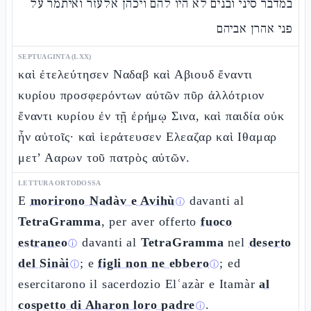
במדבר סיני ובנים לא היו להם ויכהן אלעזר ואיתמר על
פני אהרן אביהם
SEPTUAGINTA (LXX)
καὶ ἐτελεύτησεν Ναδαβ καὶ Αβιουδ ἔναντι
κυρίου προσφερόντων αὐτῶν πῦρ ἀλλότριον
ἔναντι κυρίου ἐν τῇ ἐρήμῳ Σινα, καὶ παιδία οὐκ
ἦν αὐτοῖς· καὶ ἱεράτευσεν Ελεαζαρ καὶ Ιθαμαρ
μετ’ Ααρων τοῦ πατρὸς αὐτῶν.
LETTURA ORTODOSSA
E
morirono Nadàv e Avihù
davanti al
ⓘ
TetraGramma
, per aver offerto
fuoco
estraneo
davanti al
TetraGramma
nel
deserto
ⓘ
del Sinài
; e
figli non ne ebbero
; ed
ⓘ
ⓘ
esercitarono il sacerdozio Elʿazàr e Itamàr
al
cospetto di Aharon loro padre
.
ⓘ