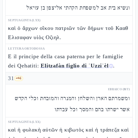
ונשיא בית אב למשפחת הקהתי אליצפן בן עזיאל
SEPTUAGINTA (LXX)
καὶ ὁ ἄρχων οἴκου πατριῶν τῶν δήμων τοῦ Κααθ
Ελισαφαν υἱὸς Οζιηλ.
LETTURA ORTODOSSA
E il principe della casa paterna per le famiglie
dei Qehatiti:
Elitzafàn figlio di ʿUzziʾèl
.
ⓘ
31
🗝️
4
EBRAICO (MT)
ומשמרתם הארן והשלחן והמנרה והמזבחת וכלי הקדש
אשר ישרתו בהם והמסך וכל עבדתו
SEPTUAGINTA (LXX)
καὶ ἡ φυλακὴ αὐτῶν ἡ κιβωτὸς καὶ ἡ τράπεζα καὶ