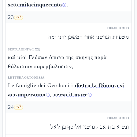
settemilacinquecento
.
ⓘ
23
🗝️
2
EBRAICO (MT)
משפחת הגרשני אחרי המשכן יחנו ימה
SEPTUAGINTA (LXX)
καὶ υἱοὶ Γεδσων ὀπίσω τῆς σκηνῆς παρὰ
θάλασσαν παρεμβαλοῦσιν,
LETTURA ORTODOSSA
Le famiglie dei Gershoniti
dietro la Dimora si
accamperanno
,
verso il mare
.
ⓘ
ⓘ
24
🗝️
2
EBRAICO (MT)
ונשיא בית אב לגרשני אליסף בן לאל