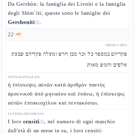
Da Gershòn: la famiglia dei Livnìti e la famiglia
degli Shimʿìti; queste sono le famiglie dei
Gershoniti
.
ⓘ
22
🗝️
2
EBRAICO (MT)
פקדיהם במספר כל זכר מבן חדש ומעלה פקדיהם שבעת
אלפים וחמש מאות
SEPTUAGINTA (LXX)
ἡ ἐπίσκεψις αὐτῶν κατὰ ἀριθμὸν παντὸς
ἀρσενικοῦ ἀπὸ μηνιαίου καὶ ἐπάνω, ἡ ἐπίσκεψις
αὐτῶν ἑπτακισχίλιοι καὶ πεντακόσιοι.
LETTURA ORTODOSSA
I loro
censiti
, nel numero di ogni maschio
ⓘ
dall'età di un mese in su, i loro censiti: