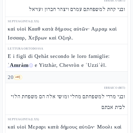
EBRAICO (MT)
ובני קהת למשפחתם עמרם ויצהר חברון ועזיאל
SEPTUAGINTA (LXX)
καὶ υἱοὶ Κααθ κατὰ δήμους αὐτῶν· Αμραμ καὶ
Ισσααρ, Χεβρων καὶ Οζιηλ.
LETTURA ORTODOSSA
E i figli di Qehàt secondo le loro famiglie:
ʿAmràm
e Yitzhàr, Chevròn e ʿUzziʾèl.
ⓘ
20
🗝️
1
EBRAICO (MT)
ובני מררי למשפחתם מחלי ומושי אלה הם משפחת הלוי
לבית אבתם
SEPTUAGINTA (LXX)
καὶ υἱοὶ Μεραρι κατὰ δήμους αὐτῶν· Μοολι καὶ