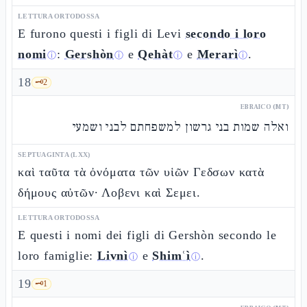
LETTURA ORTODOSSA
E furono questi i figli di Levi
secondo i loro
nomi
:
Gershòn
e
Qehàt
e
Merarì
.
ⓘ
ⓘ
ⓘ
ⓘ
18
🗝️
2
EBRAICO (MT)
ואלה שמות בני גרשון למשפחתם לבני ושמעי
SEPTUAGINTA (LXX)
καὶ ταῦτα τὰ ὀνόματα τῶν υἱῶν Γεδσων κατὰ
δήμους αὐτῶν· Λοβενι καὶ Σεμει.
LETTURA ORTODOSSA
E questi i nomi dei figli di Gershòn secondo le
loro famiglie:
Livnì
e
Shimʿì
.
ⓘ
ⓘ
19
🗝️
1