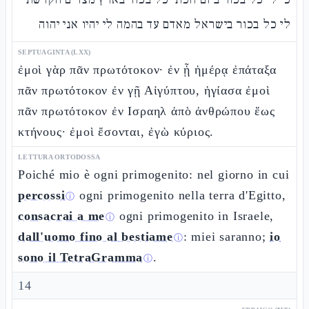
לי כל בכור בישראל מאדם עד בהמה לי יהיו אני יהוה
SEPTUAGINTA (LXX)
ἐμοὶ γὰρ πᾶν πρωτότοκον· ἐν ᾗ ἡμέρᾳ ἐπάταξα
πᾶν πρωτότοκον ἐν γῇ Αἰγύπτου, ἡγίασα ἐμοὶ
πᾶν πρωτότοκον ἐν Ισραηλ ἀπὸ ἀνθρώπου ἕως
κτήνους· ἐμοὶ ἔσονται, ἐγὼ κύριος.
LETTURA ORTODOSSA
Poiché mio è ogni primogenito: nel giorno in cui
percossi
ogni primogenito nella terra d'Egitto,
ⓘ
consacrai a me
ogni primogenito in Israele,
ⓘ
dall'uomo fino al bestiame
: miei saranno;
io
ⓘ
sono il TetraGramma
.
ⓘ
14