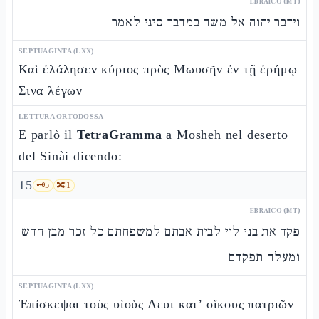
EBRAICO (MT)
וידבר יהוה אל משה במדבר סיני לאמר
SEPTUAGINTA (LXX)
Καὶ ἐλάλησεν κύριος πρὸς Μωυσῆν ἐν τῇ ἐρήμῳ
Σινα λέγων
LETTURA ORTODOSSA
E parlò il
TetraGramma
a Mosheh nel deserto
del Sinài dicendo:
15
🗝️
5
🔀
1
EBRAICO (MT)
פקד את בני לוי לבית אבתם למשפחתם כל זכר מבן חדש
ומעלה תפקדם
SEPTUAGINTA (LXX)
Ἐπίσκεψαι τοὺς υἱοὺς Λευι κατ’ οἴκους πατριῶν