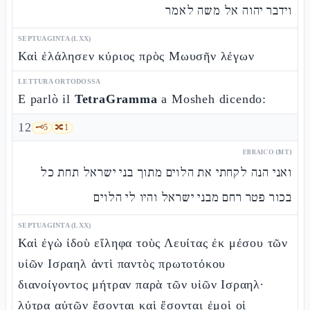
וידבר יהוה אל משה לאמר
SEPTUAGINTA (LXX)
Καὶ ἐλάλησεν κύριος πρὸς Μωυσῆν λέγων
LETTURA ORTODOSSA
E parlò il
TetraGramma
a Mosheh dicendo:
12
🗝️
5
🔀
1
EBRAICO (MT)
ואני הנה לקחתי את הלוים מתוך בני ישראל תחת כל
בכור פטר רחם מבני ישראל והיו לי הלוים
SEPTUAGINTA (LXX)
Καὶ ἐγὼ ἰδοὺ εἴληφα τοὺς Λευίτας ἐκ μέσου τῶν
υἱῶν Ισραηλ ἀντὶ παντὸς πρωτοτόκου
διανοίγοντος μήτραν παρὰ τῶν υἱῶν Ισραηλ·
λύτρα αὐτῶν ἔσονται καὶ ἔσονται ἐμοὶ οἱ