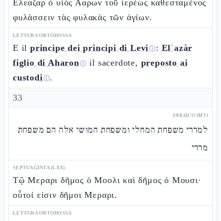
Ελεαζαρ ὁ υἱὸς Ααρων τοῦ ἱερέως καθεσταμένος
φυλάσσειν τὰς φυλακὰς τῶν ἁγίων.
LETTURA ORTODOSSA
E il
principe dei principi di Levi
:
Elʿazàr
ⓘ
figlio di Aharon
il sacerdote,
preposto ai
ⓘ
custodi
.
ⓘ
33
EBRAICO (MT)
למררי משפחת המחלי ומשפחת המושי אלה הם משפחת
מררי
SEPTUAGINTA (LXX)
Τῷ Μεραρι δῆμος ὁ Μοολι καὶ δῆμος ὁ Μουσι·
οὗτοί εἰσιν δῆμοι Μεραρι.
LETTURA ORTODOSSA