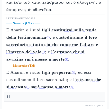
καὶ ἔσω τοῦ καταπετάσματος· καὶ ὁ ἀλλογενὴς ὁ
ἁπτόμενος ἀποθανεῖται.
LETTURA ORTODOSSA
——
Settanta (LXX)
——
E Aharòn e i suoi figli
costituirai sulla tenda
della testimonianza
, e
custodiranno il loro
ⓘ
sacerdozio e tutto ciò che concerne l'altare e
l'interno del velo
; e
l'estraneo che si
ⓘ
avvicina sarà messo a morte
.
ⓘ
——
Masoretico (TM)
——
E Aharon e i suoi figli
preporrai
, ed essi
ⓘ
custodiranno il loro sacerdozio; e l'
estraneo che
si accosta
sarà messo a morte
.
ⓘ
ⓘ
11
EBRAICO (MT)