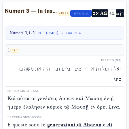
Numeri 3 — la tassonomia del sacro: kohèn, levì, zar e il pidyòn
ת
AZ
ω
אב
ΑΩ
🗝️
114
Pericopi
Numeri 3,1-51
·
·
MT (OSHB) + LXX
2
/
14
1
🗝️
3
EBRAICO (MT)
ואלה תולדת אהרן ומשה ביום דבר יהוה את משה בהר
סיני
SEPTUAGINTA (LXX)
Καὶ αὗται αἱ γενέσεις Ααρων καὶ Μωυσῆ ἐν ᾗ
ἡμέρᾳ ἐλάλησεν κύριος τῷ Μωυσῇ ἐν ὄρει Σινα,
LETTURA ORTODOSSA
E queste sono le
generazioni di Aharon e di