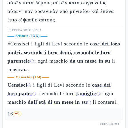
αὐτῶν κατὰ δήμους αὐτῶν κατὰ συγγενείας
αὐτῶν· πᾶν ἀρσενικὸν ἀπὸ μηνιαίου καὶ ἐπάνω
ἐπισκέψασθε αὐτούς.
LETTURA ORTODOSSA
——
Settanta (LXX)
——
«Censisci i figli di Levì secondo le
case dei loro
padri, secondo i loro demi, secondo le loro
parentele
; ogni maschio
da un mese in su
li
ⓘ
censirai».
——
Masoretico (TM)
——
Censisci
i figli di Levi secondo le
case dei
ⓘ
loro padri
, secondo le loro
famiglie
: ogni
ⓘ
ⓘ
maschio
dall'età di un mese in su
li conterai.
ⓘ
16
🗝️
1
EBRAICO (MT)