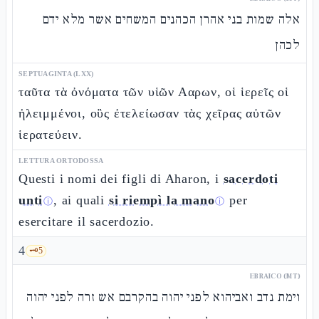
אלה שמות בני אהרן הכהנים המשחים אשר מלא ידם
לכהן
SEPTUAGINTA (LXX)
ταῦτα τὰ ὀνόματα τῶν υἱῶν Ααρων, οἱ ἱερεῖς οἱ
ἠλειμμένοι, οὓς ἐτελείωσαν τὰς χεῖρας αὐτῶν
ἱερατεύειν.
LETTURA ORTODOSSA
Questi i nomi dei figli di Aharon, i
sacerdoti
unti
, ai quali
si riempì la mano
per
ⓘ
ⓘ
esercitare il sacerdozio.
4
🗝️
5
EBRAICO (MT)
וימת נדב ואביהוא לפני יהוה בהקרבם אש זרה לפני יהוה