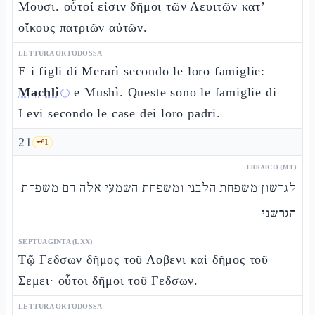
Μουσι. οὗτοί εἰσιν δῆμοι τῶν Λευιτῶν κατ’
οἴκους πατριῶν αὐτῶν.
LETTURA ORTODOSSA
E i figli di Merarì secondo le loro famiglie:
Machlì
e Mushì. Queste sono le famiglie di
ⓘ
Levi secondo le case dei loro padri.
21
🗝️
1
EBRAICO (MT)
לגרשון משפחת הלבני ומשפחת השמעי אלה הם משפחת
הגרשני
SEPTUAGINTA (LXX)
Τῷ Γεδσων δῆμος τοῦ Λοβενι καὶ δῆμος τοῦ
Σεμει· οὗτοι δῆμοι τοῦ Γεδσων.
LETTURA ORTODOSSA