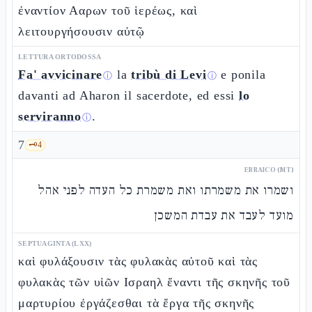
ἐναντίον Ααρων τοῦ ἱερέως, καὶ
λειτουργήσουσιν αὐτῷ
LETTURA ORTODOSSA
Fa' avvicinare
la
tribù di Levi
e ponila
ⓘ
ⓘ
davanti ad Aharon il sacerdote, ed essi
lo
serviranno
.
ⓘ
7
🗝️
4
EBRAICO (MT)
ושמרו את משמרתו ואת משמרת כל העדה לפני אהל
מועד לעבד את עבדת המשכן
SEPTUAGINTA (LXX)
καὶ φυλάξουσιν τὰς φυλακὰς αὐτοῦ καὶ τὰς
φυλακὰς τῶν υἱῶν Ισραηλ ἔναντι τῆς σκηνῆς τοῦ
μαρτυρίου ἐργάζεσθαι τὰ ἔργα τῆς σκηνῆς