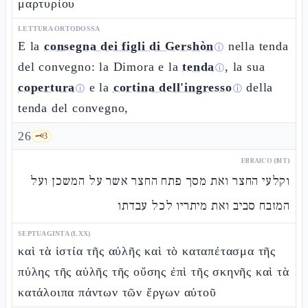
μαρτυρίου
LETTURA ORTODOSSA
E la
consegna dei figli di Gershòn
nella tenda
ⓘ
del convegno: la Dimora e la
tenda
, la sua
ⓘ
copertura
e la
cortina dell'ingresso
della
ⓘ
ⓘ
tenda del convegno,
26
🗝️
3
EBRAICO (MT)
וקלעי החצר ואת מסך פתח החצר אשר על המשכן ועל
המזבח סביב ואת מיתריו לכל עבדתו
SEPTUAGINTA (LXX)
καὶ τὰ ἱστία τῆς αὐλῆς καὶ τὸ καταπέτασμα τῆς
πύλης τῆς αὐλῆς τῆς οὔσης ἐπὶ τῆς σκηνῆς καὶ τὰ
κατάλοιπα πάντων τῶν ἔργων αὐτοῦ