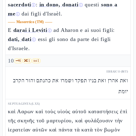
sacerdoti
:
in dono, donati
questi
sono a
ⓘ
ⓘ
me
dai figli d'Israèl.
ⓘ
——
Masoretico (TM)
——
E
darai i Leviti
ad Aharon e ai suoi figli:
ⓘ
dati, dati
essi gli sono da parte dei figli
ⓘ
d'Israele.
10
🗝️
6
🔀
1
📜
1
EBRAICO (MT)
ואת אהרן ואת בניו תפקד ושמרו את כהנתם והזר הקרב
יומת
SEPTUAGINTA (LXX)
καὶ Ααρων καὶ τοὺς υἱοὺς αὐτοῦ καταστήσεις ἐπὶ
τῆς σκηνῆς τοῦ μαρτυρίου, καὶ φυλάξουσιν τὴν
ἱερατείαν αὐτῶν καὶ πάντα τὰ κατὰ τὸν βωμὸν