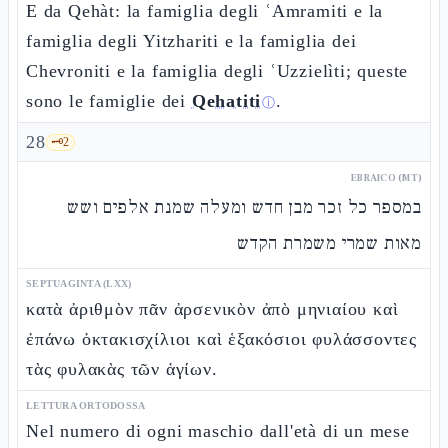
E da Qehàt: la famiglia degli ʿAmramiti e la
famiglia degli Yitzhariti e la famiglia dei
Chevroniti e la famiglia degli ʿUzzielìti; queste
sono le famiglie dei
Qehatiti
.
ⓘ
28
🗝️
2
EBRAICO (MT)
במספר כל זכר מבן חדש ומעלה שמנת אלפים ושש
מאות שמרי משמרת הקדש
SEPTUAGINTA (LXX)
κατὰ ἀριθμὸν πᾶν ἀρσενικὸν ἀπὸ μηνιαίου καὶ
ἐπάνω ὀκτακισχίλιοι καὶ ἑξακόσιοι φυλάσσοντες
τὰς φυλακὰς τῶν ἁγίων.
LETTURA ORTODOSSA
Nel numero di ogni maschio dall'età di un mese