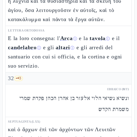
ἡ λυχνία καὶ τὰ θυσιαστήρια καὶ τὰ σκεύη τοῦ
ἁγίου, ὅσα λειτουργοῦσιν ἐν αὐτοῖς, καὶ τὸ
κατακάλυμμα καὶ πάντα τὰ ἔργα αὐτῶν.
LETTURA ORTODOSSA
E la loro consegna: l'
Arca
e la
tavola
e il
ⓘ
ⓘ
candelabro
e gli
altari
e gli arredi del
ⓘ
ⓘ
santuario con cui si officia, e la cortina e ogni
suo servizio.
32
🗝️
3
EBRAICO (MT)
ונשיא נשיאי הלוי אלעזר בן אהרן הכהן פקדת שמרי
משמרת הקדש
SEPTUAGINTA (LXX)
καὶ ὁ ἄρχων ἐπὶ τῶν ἀρχόντων τῶν Λευιτῶν