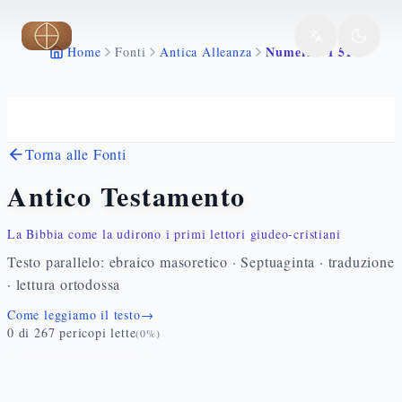
Vai al contenuto principale
Numeri 3 1 51
Home
Fonti
Antica Alleanza
Torna alle Fonti
Antico Testamento
La Bibbia come la udirono i primi lettori giudeo-cristiani
Testo parallelo: ebraico masoretico · Septuaginta · traduzione
· lettura ortodossa
Come leggiamo il testo
→
0
di
267
pericopi lette
(
0
%)