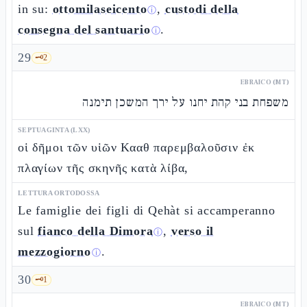
in su:
ottomilaseicento
,
custodi della
ⓘ
consegna del santuario
.
ⓘ
29
🗝️
2
EBRAICO (MT)
משפחת בני קהת יחנו על ירך המשכן תימנה
SEPTUAGINTA (LXX)
οἱ δῆμοι τῶν υἱῶν Κααθ παρεμβαλοῦσιν ἐκ
πλαγίων τῆς σκηνῆς κατὰ λίβα,
LETTURA ORTODOSSA
Le famiglie dei figli di Qehàt si accamperanno
sul
fianco della Dimora
,
verso il
ⓘ
mezzogiorno
.
ⓘ
30
🗝️
1
EBRAICO (MT)