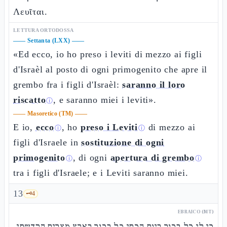
Λευῖται.
LETTURA ORTODOSSA
——
Settanta (LXX)
——
«Ed ecco, io ho preso i leviti di mezzo ai figli
d'Israèl al posto di ogni primogenito che apre il
grembo fra i figli d'Israèl:
saranno il loro
riscatto
, e saranno miei i leviti».
ⓘ
——
Masoretico (TM)
——
E io,
ecco
, ho
preso i Leviti
di mezzo ai
ⓘ
ⓘ
figli d'Israele in
sostituzione di ogni
primogenito
, di ogni
apertura di grembo
ⓘ
ⓘ
tra i figli d'Israele; e i Leviti saranno miei.
13
🗝️
4
EBRAICO (MT)
כי לי כל בכור ביום הכתי כל בכור בארץ מצרים הקדשתי