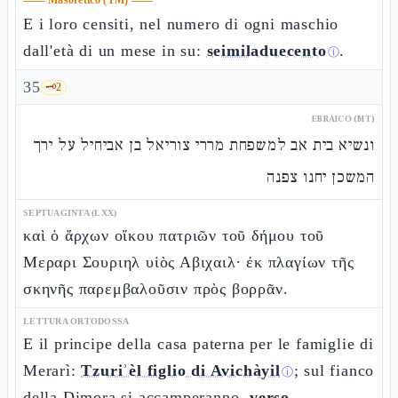
——
Masoretico (TM)
——
E i loro censiti, nel numero di ogni maschio
dall'età di un mese in su:
seimiladuecento
.
ⓘ
35
🗝️
2
EBRAICO (MT)
ונשיא בית אב למשפחת מררי צוריאל בן אביחיל על ירך
המשכן יחנו צפנה
SEPTUAGINTA (LXX)
καὶ ὁ ἄρχων οἴκου πατριῶν τοῦ δήμου τοῦ
Μεραρι Σουριηλ υἱὸς Αβιχαιλ· ἐκ πλαγίων τῆς
σκηνῆς παρεμβαλοῦσιν πρὸς βορρᾶν.
LETTURA ORTODOSSA
E il principe della casa paterna per le famiglie di
Merarì:
Tzuriʾèl figlio di Avichàyil
; sul fianco
ⓘ
della Dimora si accamperanno,
verso