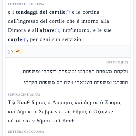
LETTURA ORTODOSSA
e i
tendaggi del cortile
e la cortina
ⓘ
dell'ingresso del cortile che è intorno alla
Dimora e all'
altare
, tutt'intorno, e le sue
ⓘ
corde
, per ogni suo servizio.
ⓘ
27
🗝️
1
EBRAICO (MT)
ולקהת משפחת העמרמי ומשפחת היצהרי ומשפחת
החברני ומשפחת העזיאלי אלה הם משפחת הקהתי
SEPTUAGINTA (LXX)
Τῷ Κααθ δῆμος ὁ Αμραμις καὶ δῆμος ὁ Σααρις
καὶ δῆμος ὁ Χεβρωνις καὶ δῆμος ὁ Οζιηλις·
οὗτοί εἰσιν δῆμοι τοῦ Κααθ.
LETTURA ORTODOSSA