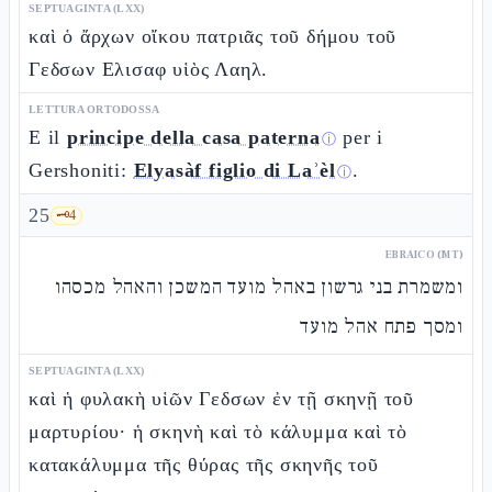
SEPTUAGINTA (LXX)
καὶ ὁ ἄρχων οἴκου πατριᾶς τοῦ δήμου τοῦ
Γεδσων Ελισαφ υἱὸς Λαηλ.
LETTURA ORTODOSSA
E il
principe della casa paterna
per i
ⓘ
Gershoniti:
Elyasàf figlio di Laʾèl
.
ⓘ
25
🗝️
4
EBRAICO (MT)
ומשמרת בני גרשון באהל מועד המשכן והאהל מכסהו
ומסך פתח אהל מועד
SEPTUAGINTA (LXX)
καὶ ἡ φυλακὴ υἱῶν Γεδσων ἐν τῇ σκηνῇ τοῦ
μαρτυρίου· ἡ σκηνὴ καὶ τὸ κάλυμμα καὶ τὸ
κατακάλυμμα τῆς θύρας τῆς σκηνῆς τοῦ