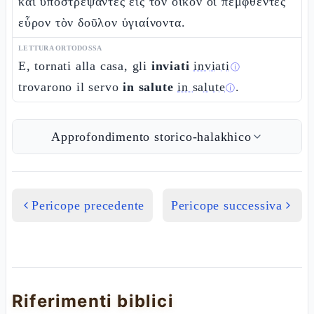
καὶ ὑποστρέψαντες εἰς τὸν οἶκον οἱ πεμφθέντες
εὗρον τὸν δοῦλον ὑγιαίνοντα.
LETTURA ORTODOSSA
E, tornati alla casa, gli
inviati
inviati
ⓘ
trovarono il servo
in salute
in salute
.
ⓘ
Approfondimento storico-halakhico
Pericope precedente
Pericope successiva
Riferimenti biblici