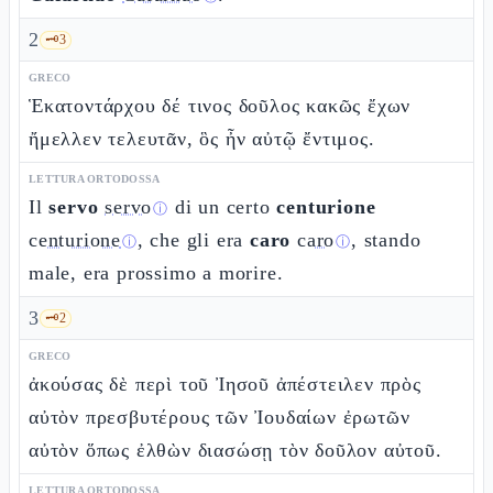
2
🗝️
3
GRECO
Ἑκατοντάρχου δέ τινος δοῦλος κακῶς ἔχων
ἤμελλεν τελευτᾶν, ὃς ἦν αὐτῷ ἔντιμος.
LETTURA ORTODOSSA
Il
servo
servo
di un certo
centurione
ⓘ
centurione
, che gli era
caro
caro
, stando
ⓘ
ⓘ
male, era prossimo a morire.
3
🗝️
2
GRECO
ἀκούσας δὲ περὶ τοῦ Ἰησοῦ ἀπέστειλεν πρὸς
αὐτὸν πρεσβυτέρους τῶν Ἰουδαίων ἐρωτῶν
αὐτὸν ὅπως ἐλθὼν διασώσῃ τὸν δοῦλον αὐτοῦ.
LETTURA ORTODOSSA