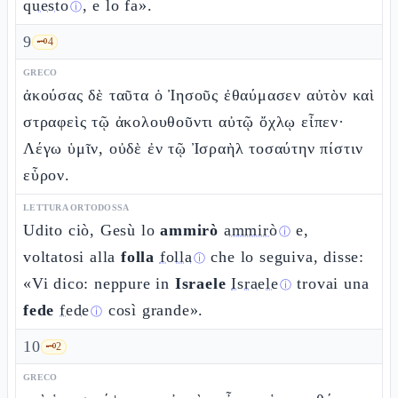
questo
, e lo fa».
ⓘ
9
🗝️
4
GRECO
ἀκούσας δὲ ταῦτα ὁ Ἰησοῦς ἐθαύμασεν αὐτὸν καὶ
στραφεὶς τῷ ἀκολουθοῦντι αὐτῷ ὄχλῳ εἶπεν·
Λέγω ὑμῖν, οὐδὲ ἐν τῷ Ἰσραὴλ τοσαύτην πίστιν
εὗρον.
LETTURA ORTODOSSA
Udito ciò, Gesù lo
ammirò
ammirò
e,
ⓘ
voltatosi alla
folla
folla
che lo seguiva, disse:
ⓘ
«Vi dico: neppure in
Israele
Israele
trovai una
ⓘ
fede
fede
così grande».
ⓘ
10
🗝️
2
GRECO