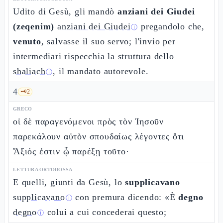
Udito di Gesù, gli mandò
anziani dei Giudei
(zeqenim)
anziani dei Giudei
pregandolo che,
ⓘ
venuto
, salvasse il suo servo; l'invio per
intermediari rispecchia la struttura dello
shaliach
, il mandato autorevole.
ⓘ
4
🗝️
2
GRECO
οἱ δὲ παραγενόμενοι πρὸς τὸν Ἰησοῦν
παρεκάλουν αὐτὸν σπουδαίως λέγοντες ὅτι
Ἄξιός ἐστιν ᾧ παρέξῃ τοῦτο·
LETTURA ORTODOSSA
E quelli, giunti da Gesù, lo
supplicavano
supplicavano
con premura dicendo: «È
degno
ⓘ
degno
colui a cui concederai questo;
ⓘ