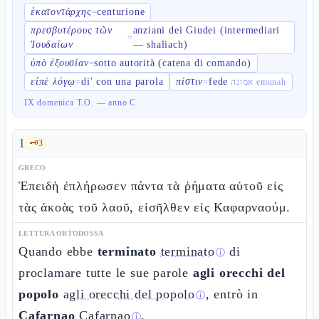
ἑκατοντάρχης
centurione
=
πρεσβυτέρους τῶν
anziani dei Giudei (intermediari
=
Ἰουδαίων
— shaliach)
ὑπὸ ἐξουσίαν
sotto autorità (catena di comando)
=
εἰπὲ λόγῳ
di' con una parola
πίστιν
fede
=
=
אמונה emunah
IX domenica T.O. — anno C
1
🗝️
3
GRECO
Ἐπειδὴ ἐπλήρωσεν πάντα τὰ ῥήματα αὐτοῦ εἰς
τὰς ἀκοὰς τοῦ λαοῦ, εἰσῆλθεν εἰς Καφαρναούμ.
LETTURA ORTODOSSA
Quando ebbe
terminato
terminato
di
ⓘ
proclamare tutte le sue parole
agli orecchi del
popolo
agli orecchi del popolo
, entrò in
ⓘ
Cafarnao
Cafarnao
.
ⓘ