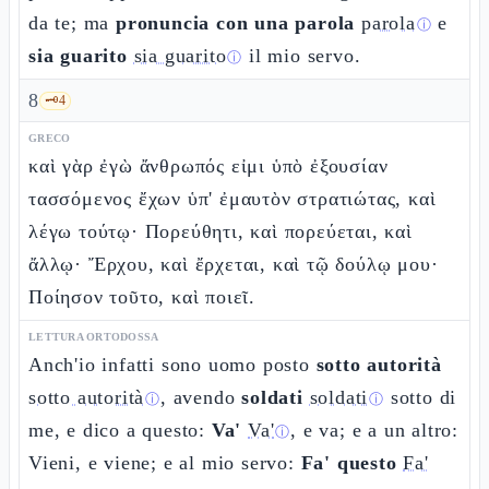
da te; ma
pronuncia con una parola
parola
e
ⓘ
sia guarito
sia guarito
il mio servo.
ⓘ
8
🗝️
4
GRECO
καὶ γὰρ ἐγὼ ἄνθρωπός εἰμι ὑπὸ ἐξουσίαν
τασσόμενος ἔχων ὑπ' ἐμαυτὸν στρατιώτας, καὶ
λέγω τούτῳ· Πορεύθητι, καὶ πορεύεται, καὶ
ἄλλῳ· Ἔρχου, καὶ ἔρχεται, καὶ τῷ δούλῳ μου·
Ποίησον τοῦτο, καὶ ποιεῖ.
LETTURA ORTODOSSA
Anch'io infatti sono uomo posto
sotto autorità
sotto autorità
, avendo
soldati
soldati
sotto di
ⓘ
ⓘ
me, e dico a questo:
Va'
Va'
, e va; e a un altro:
ⓘ
Vieni, e viene; e al mio servo:
Fa' questo
Fa'