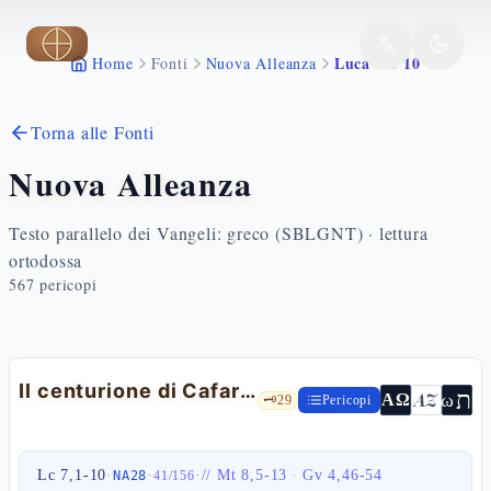
Vai al contenuto principale
Luca 7 1 10
Home
Fonti
Nuova Alleanza
Torna alle Fonti
Nuova Alleanza
Testo parallelo dei Vangeli: greco (SBLGNT) · lettura
ortodossa
567
pericopi
Il centurione di Cafarnao: una fede aperta ai goyim — Lc 7,1-10
ת
AZ
ω
ΑΩ
🗝️
29
Pericopi
Lc 7,1-10
·
·
·
//
Mt 8,5-13
·
Gv 4,46-54
NA28
41
/
156