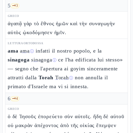
5
🗝️
3
GRECO
ἀγαπᾷ γὰρ τὸ ἔθνος ἡμῶν καὶ τὴν συναγωγὴν
αὐτὸς ᾠκοδόμησεν ἡμῖν.
LETTURA ORTODOSSA
ama
ama
infatti il nostro popolo, e la
ⓘ
sinagoga
sinagoga
ce l'ha edificata lui stesso»
ⓘ
— segno che l'apertura ai goyim sinceramente
attratti dalla
Torah
Torah
non annulla il
ⓘ
primato d'Israele ma vi si innesta.
6
🗝️
4
GRECO
ὁ δὲ Ἰησοῦς ἐπορεύετο σὺν αὐτοῖς. ἤδη δὲ αὐτοῦ
οὐ μακρὰν ἀπέχοντος ἀπὸ τῆς οἰκίας ἔπεμψεν