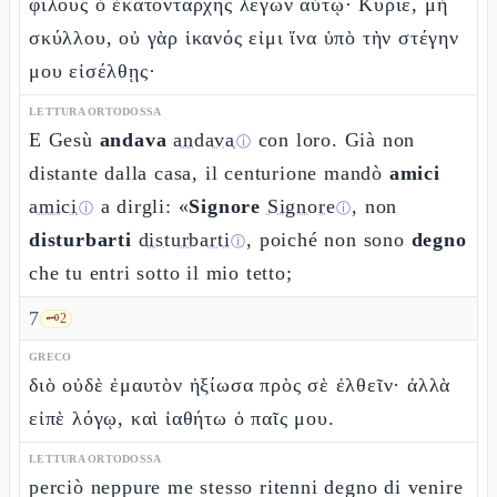
φίλους ὁ ἑκατοντάρχης λέγων αὐτῷ· Κύριε, μὴ
σκύλλου, οὐ γὰρ ἱκανός εἰμι ἵνα ὑπὸ τὴν στέγην
μου εἰσέλθῃς·
LETTURA ORTODOSSA
E Gesù
andava
andava
con loro. Già non
ⓘ
distante dalla casa, il centurione mandò
amici
amici
a dirgli: «
Signore
Signore
, non
ⓘ
ⓘ
disturbarti
disturbarti
, poiché non sono
degno
ⓘ
che tu entri sotto il mio tetto;
7
🗝️
2
GRECO
διὸ οὐδὲ ἐμαυτὸν ἠξίωσα πρὸς σὲ ἐλθεῖν· ἀλλὰ
εἰπὲ λόγῳ, καὶ ἰαθήτω ὁ παῖς μου.
LETTURA ORTODOSSA
perciò neppure me stesso ritenni degno di venire