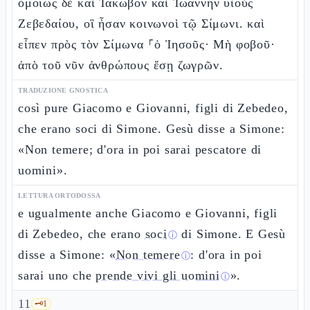
ὁμοίως δὲ καὶ Ἰάκωβον καὶ Ἰωάννην υἱοὺς
Ζεβεδαίου, οἳ ἦσαν κοινωνοὶ τῷ Σίμωνι. καὶ
εἶπεν πρὸς τὸν Σίμωνα ⸀ὁ Ἰησοῦς· Μὴ φοβοῦ·
ἀπὸ τοῦ νῦν ἀνθρώπους ἔσῃ ζωγρῶν.
TRADUZIONE GNOSTICA
così pure Giacomo e Giovanni, figli di Zebedeo,
che erano soci di Simone. Gesù disse a Simone:
«Non temere; d'ora in poi sarai pescatore di
uomini».
LETTURA ORTODOSSA
e ugualmente anche Giacomo e Giovanni, figli
di Zebedeo, che erano
soci
di Simone. E Gesù
ⓘ
disse a Simone: «
Non temere
: d'ora in poi
ⓘ
sarai uno che
prende vivi gli uomini
».
ⓘ
11
🗝️
1