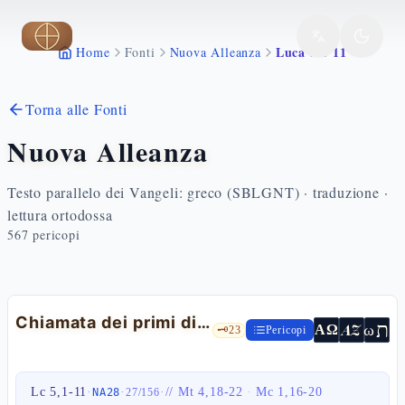
Vai al contenuto principale
Luca 5 1 11
Home
Fonti
Nuova Alleanza
Torna alle Fonti
Nuova Alleanza
Testo parallelo dei Vangeli: greco (SBLGNT) · traduzione ·
lettura ortodossa
567
pericopi
Chiamata dei primi discepoli
ת
AZ
ω
ΑΩ
🗝️
23
Pericopi
Lc 5,1-11
·
·
·
//
Mt 4,18-22
·
Mc 1,16-20
NA28
27
/
156