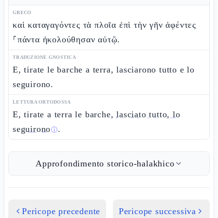
GRECO
καὶ καταγαγόντες τὰ πλοῖα ἐπὶ τὴν γῆν ἀφέντες
⸀πάντα ἠκολούθησαν αὐτῷ.
TRADUZIONE GNOSTICA
E, tirate le barche a terra, lasciarono tutto e lo
seguirono.
LETTURA ORTODOSSA
E, tirate a terra le barche,
lasciato tutto, lo
seguirono
.
ⓘ
Approfondimento storico-halakhico
Pericope precedente
Pericope successiva