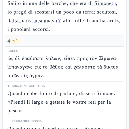
Salito in una delle barche, che era di
Simone
,
ⓘ
lo pregò di scostarsi un poco da terra;
sedutosi,
dalla barca insegnava
alle folle di am ha-aretz,
ⓘ
i popolani accorsi.
4
🗝️
2
GRECO
ὡς δὲ ἐπαύσατο λαλῶν, εἶπεν πρὸς τὸν Σίμωνα·
Ἐπανάγαγε εἰς τὸ βάθος καὶ χαλάσατε τὰ δίκτυα
ὑμῶν εἰς ἄγραν.
TRADUZIONE GNOSTICA
Quando ebbe finito di parlare, disse a Simone:
«Prendi il largo e gettate le vostre reti per la
pesca».
LETTURA ORTODOSSA
Quando smise di parlare, disse a Simone: