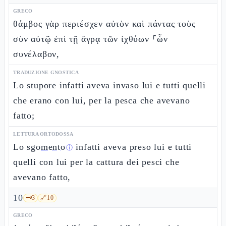
GRECO
θάμβος γὰρ περιέσχεν αὐτὸν καὶ πάντας τοὺς
σὺν αὐτῷ ἐπὶ τῇ ἄγρᾳ τῶν ἰχθύων ⸀ὧν
συνέλαβον,
TRADUZIONE GNOSTICA
Lo stupore infatti aveva invaso lui e tutti quelli
che erano con lui, per la pesca che avevano
fatto;
LETTURA ORTODOSSA
Lo
sgomento
infatti aveva preso lui e tutti
ⓘ
quelli con lui per la cattura dei pesci che
avevano fatto,
10
🗝️
3
🔗
10
GRECO