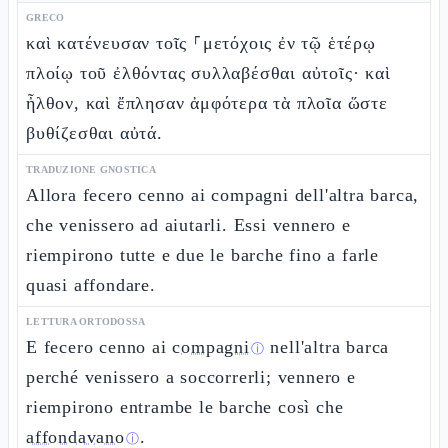
GRECO
καὶ κατένευσαν τοῖς ⸀μετόχοις ἐν τῷ ἑτέρῳ
πλοίῳ τοῦ ἐλθόντας συλλαβέσθαι αὐτοῖς· καὶ
ἦλθον, καὶ ἔπλησαν ἀμφότερα τὰ πλοῖα ὥστε
βυθίζεσθαι αὐτά.
TRADUZIONE GNOSTICA
Allora fecero cenno ai compagni dell'altra barca,
che venissero ad aiutarli. Essi vennero e
riempirono tutte e due le barche fino a farle
quasi affondare.
LETTURA ORTODOSSA
E fecero cenno ai
compagni
nell'altra barca
ⓘ
perché venissero a soccorrerli; vennero e
riempirono entrambe le barche così che
affondavano
.
ⓘ