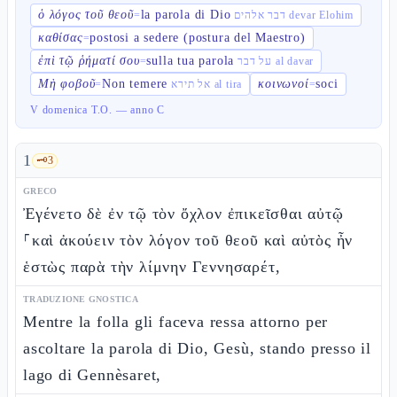
ὁ λόγος τοῦ θεοῦ
la parola di Dio
=
דבר אלהים devar Elohim
καθίσας
postosi a sedere (postura del Maestro)
=
ἐπὶ τῷ ῥήματί σου
sulla tua parola
=
על דבר al davar
Μὴ φοβοῦ
Non temere
κοινωνοί
soci
=
אל תירא al tira
=
V domenica T.O. — anno C
1
🗝️
3
GRECO
Ἐγένετο δὲ ἐν τῷ τὸν ὄχλον ἐπικεῖσθαι αὐτῷ
⸀καὶ ἀκούειν τὸν λόγον τοῦ θεοῦ καὶ αὐτὸς ἦν
ἑστὼς παρὰ τὴν λίμνην Γεννησαρέτ,
TRADUZIONE GNOSTICA
Mentre la folla gli faceva ressa attorno per
ascoltare la parola di Dio, Gesù, stando presso il
lago di Gennèsaret,