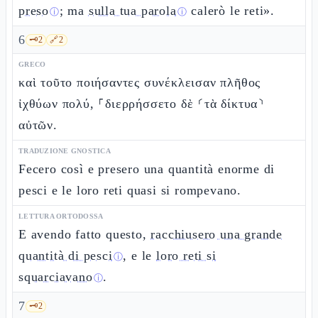
preso
; ma
sulla tua parola
calerò le reti».
ⓘ
ⓘ
6
🗝️
2
🔗
2
GRECO
καὶ τοῦτο ποιήσαντες συνέκλεισαν πλῆθος
ἰχθύων πολύ, ⸀διερρήσσετο δὲ ⸂τὰ δίκτυα⸃
αὐτῶν.
TRADUZIONE GNOSTICA
Fecero così e presero una quantità enorme di
pesci e le loro reti quasi si rompevano.
LETTURA ORTODOSSA
E avendo fatto questo,
racchiusero una grande
quantità di pesci
, e le
loro reti si
ⓘ
squarciavano
.
ⓘ
7
🗝️
2