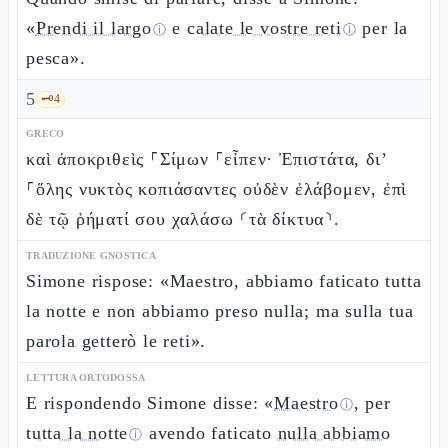
«
Prendi il largo
e
calate le vostre reti
per la
ⓘ
ⓘ
pesca».
5
🗝️
4
GRECO
καὶ ἀποκριθεὶς ⸀Σίμων ⸀εἶπεν· Ἐπιστάτα, δι’
⸀ὅλης νυκτὸς κοπιάσαντες οὐδὲν ἐλάβομεν, ἐπὶ
δὲ τῷ ῥήματί σου χαλάσω ⸂τὰ δίκτυα⸃.
TRADUZIONE GNOSTICA
Simone rispose: «Maestro, abbiamo faticato tutta
la notte e non abbiamo preso nulla; ma sulla tua
parola getterò le reti».
LETTURA ORTODOSSA
E rispondendo Simone disse: «
Maestro
, per
ⓘ
tutta la notte
avendo faticato
nulla abbiamo
ⓘ