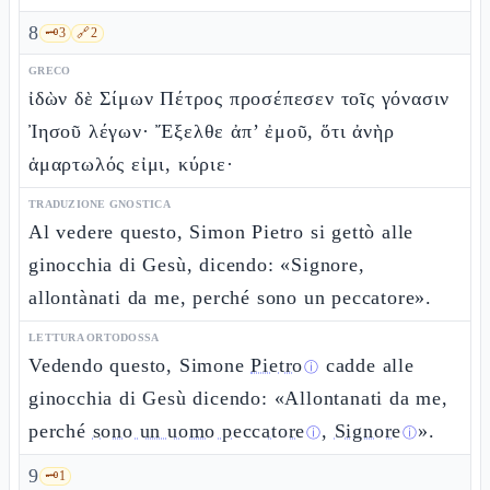
8
🗝️
3
🔗
2
GRECO
ἰδὼν δὲ Σίμων Πέτρος προσέπεσεν τοῖς γόνασιν
Ἰησοῦ λέγων· Ἔξελθε ἀπ’ ἐμοῦ, ὅτι ἀνὴρ
ἁμαρτωλός εἰμι, κύριε·
TRADUZIONE GNOSTICA
Al vedere questo, Simon Pietro si gettò alle
ginocchia di Gesù, dicendo: «Signore,
allontànati da me, perché sono un peccatore».
LETTURA ORTODOSSA
Vedendo questo, Simone
Pietro
cadde alle
ⓘ
ginocchia di Gesù dicendo: «Allontanati da me,
perché
sono un uomo peccatore
,
Signore
».
ⓘ
ⓘ
9
🗝️
1