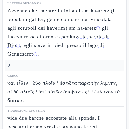
LETTURA ORTODOSSA
Avvenne che, mentre la folla di am ha-aretz (i
popolani galilei, gente comune non vincolata
agli scrupoli dei haverim)
am ha-aretz
gli
ⓘ
faceva ressa attorno e
ascoltava la parola di
Dio
, egli stava in piedi presso il
lago di
ⓘ
Gennesaret
,
ⓘ
2
GRECO
καὶ εἶδεν ⸂δύο πλοῖα⸃ ἑστῶτα παρὰ τὴν λίμνην,
οἱ δὲ ἁλιεῖς ⸂ἀπ’ αὐτῶν ἀποβάντες⸃ ⸀ἔπλυνον τὰ
δίκτυα.
TRADUZIONE GNOSTICA
vide due barche accostate alla sponda. I
pescatori erano scesi e lavavano le reti.