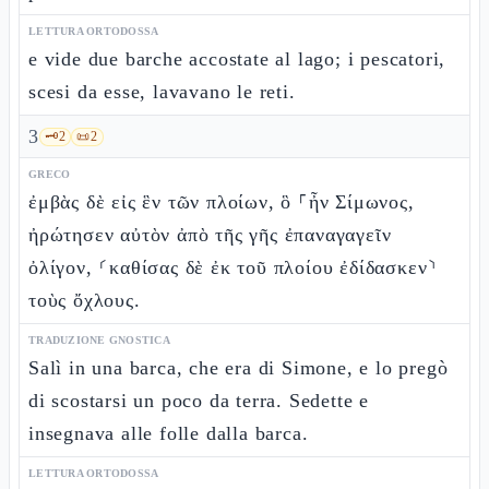
LETTURA ORTODOSSA
e vide due barche accostate al lago; i pescatori,
scesi da esse, lavavano le reti.
3
🗝️
2
📜
2
GRECO
ἐμβὰς δὲ εἰς ἓν τῶν πλοίων, ὃ ⸀ἦν Σίμωνος,
ἠρώτησεν αὐτὸν ἀπὸ τῆς γῆς ἐπαναγαγεῖν
ὀλίγον, ⸂καθίσας δὲ ἐκ τοῦ πλοίου ἐδίδασκεν⸃
τοὺς ὄχλους.
TRADUZIONE GNOSTICA
Salì in una barca, che era di Simone, e lo pregò
di scostarsi un poco da terra. Sedette e
insegnava alle folle dalla barca.
LETTURA ORTODOSSA