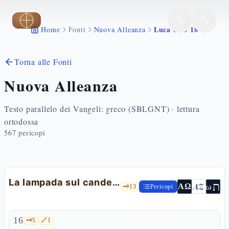
Vai al contenuto principale
Luca 8 16 18
Home
Fonti
Nuova Alleanza
Torna alle Fonti
Nuova Alleanza
Testo parallelo dei Vangeli: greco (SBLGNT) · lettura
ortodossa
567
pericopi
La lampada sul candelabro: badate a come ascoltate
ת
AZ
ω
ΑΩ
🗝️
13
Pericopi
16
🗝️
5
🔗
1