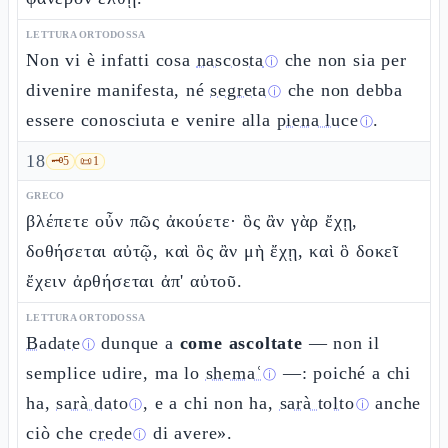
LETTURA ORTODOSSA
Non vi è infatti cosa
nascosta
che non sia per
ⓘ
divenire manifesta, né
segreta
che non debba
ⓘ
essere conosciuta e venire alla
piena luce
.
ⓘ
18
🗝️
5
📜
1
GRECO
βλέπετε οὖν πῶς ἀκούετε· ὃς ἂν γὰρ ἔχῃ,
δοθήσεται αὐτῷ, καὶ ὃς ἂν μὴ ἔχῃ, καὶ ὃ δοκεῖ
ἔχειν ἀρθήσεται ἀπ' αὐτοῦ.
LETTURA ORTODOSSA
Badate
dunque a
come ascoltate
— non il
ⓘ
semplice udire, ma lo
shemaʿ
—: poiché a chi
ⓘ
ha,
sarà dato
, e a chi non ha,
sarà tolto
anche
ⓘ
ⓘ
ciò che
crede
di avere».
ⓘ