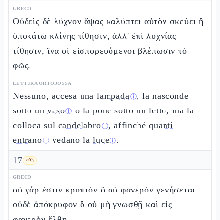
GRECO
Οὐδεὶς δὲ λύχνον ἅψας καλύπτει αὐτὸν σκεύει ἢ
ὑποκάτω κλίνης τίθησιν, ἀλλ' ἐπὶ λυχνίας
τίθησιν, ἵνα οἱ εἰσπορευόμενοι βλέπωσιν τὸ
φῶς.
LETTURA ORTODOSSA
Nessuno, accesa una
lampada
, la nasconde
ⓘ
sotto un
vaso
o la pone sotto un letto, ma la
ⓘ
colloca sul
candelabro
, affinché
quanti
ⓘ
entrano
vedano la
luce
.
ⓘ
ⓘ
17
🗝️
3
GRECO
οὐ γάρ ἐστιν κρυπτὸν ὃ οὐ φανερὸν γενήσεται
οὐδὲ ἀπόκρυφον ὃ οὐ μὴ γνωσθῇ καὶ εἰς
φανερὸν ἔλθῃ.