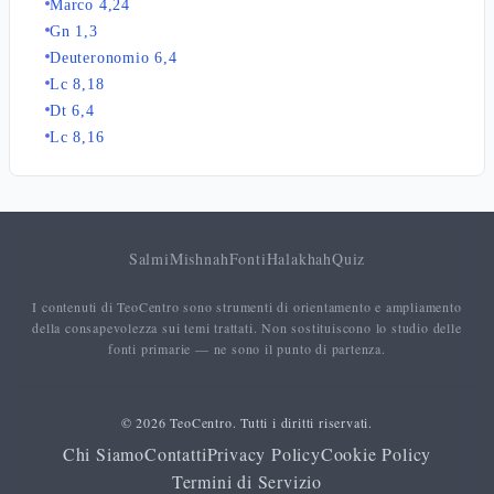
Marco 4,24
Gn 1,3
Deuteronomio 6,4
Lc 8,18
Dt 6,4
Lc 8,16
Salmi
Mishnah
Fonti
Halakhah
Quiz
I contenuti di TeoCentro sono strumenti di orientamento e ampliamento
della consapevolezza sui temi trattati. Non sostituiscono lo studio delle
fonti primarie — ne sono il punto di partenza.
© 2026 TeoCentro. Tutti i diritti riservati.
Chi Siamo
Contatti
Privacy Policy
Cookie Policy
Termini di Servizio